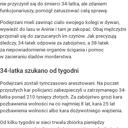
nie przyczynił się do śmierci 34-latka, ale zdaniem
funkcjonariuszy, pomógł zatuszować całą sprawę.
Podejrzani mieli zawinąć ciało swojego kolegi w dywan,
wywieźć do lasu w Aninie i tam je zakopać. Obaj mężczyźni
przyznali się do zarzucanych im czynów. Jak precyzują
śledczy, 34-latek odpowie za zabójstwo, a 38-latek
za niepowiadomienie organów ścigania i pomoc
w zacieraniu śladów morderstwa.
34-latka szukano od tygodni
Podejrzani zostali tymczasowo aresztowani. Na poczet
przyszłych kar policjanci zabezpieczyli u zatrzymanego 34-
latka ponad 210 tysięcy złotych. Za zabójstwo grozi kara
pozbawienia wolności na co najmniej 8 lat, kara 25 lat
pozbawienia wolności albo kara dożywotniego więzienia.
Od kilku tygodni w sieci trwała zbiórka pieniędzy