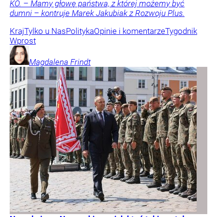
KO. – Mamy głowę państwa, z której możemy być
dumni – kontruje Marek Jakubiak z Rozwoju Plus.
Kraj
Tylko u Nas
Polityka
Opinie i komentarze
Tygodnik
Wprost
Magdalena
Frindt