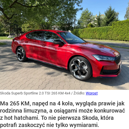
Skoda Superb Sportline 2.0 TSI 265 KM 4x4
/ Źródło:
Wprost
Ma 265 KM, napęd na 4 koła, wygląda prawie jak
rodzinna limuzyna, a osiągami może konkurować
z hot hatchami. To nie pierwsza Skoda, która
potrafi zaskoczyć nie tylko wymiarami.