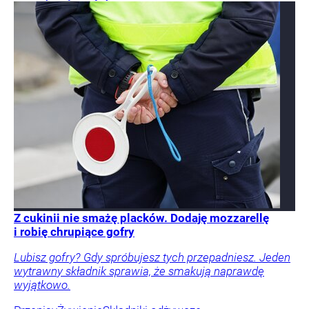
Z cukinii nie smażę placków. Dodaję mozzarellę
i robię chrupiące gofry
Lubisz gofry? Gdy spróbujesz tych przepadniesz. Jeden
wytrawny składnik sprawia, że smakują naprawdę
wyjątkowo.