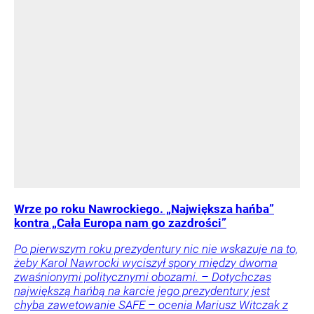
Wrze po roku Nawrockiego. „Największa hańba”
kontra „Cała Europa nam go zazdrości”
Po pierwszym roku prezydentury nic nie wskazuje na to,
żeby Karol Nawrocki wyciszył spory między dwoma
zwaśnionymi politycznymi obozami. – Dotychczas
największą hańbą na karcie jego prezydentury jest
chyba zawetowanie SAFE – ocenia Mariusz Witczak z