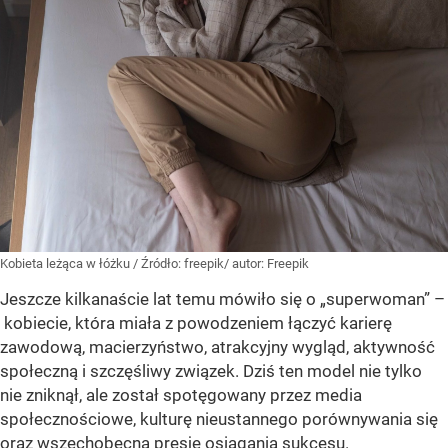
Kobieta leżąca w łóżku
/ Źródło:
freepik/ autor: Freepik
Jeszcze kilkanaście lat temu mówiło się o „superwoman” –
kobiecie, która miała z powodzeniem łączyć karierę
zawodową, macierzyństwo, atrakcyjny wygląd, aktywność
społeczną i szczęśliwy związek. Dziś ten model nie tylko
nie zniknął, ale został spotęgowany przez media
społecznościowe, kulturę nieustannego porównywania się
oraz wszechobecną presję osiągania sukcesu.