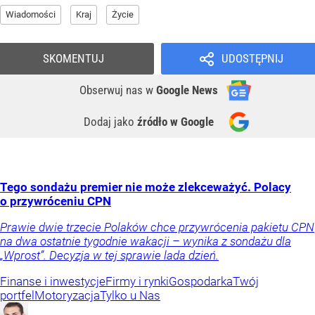
Wiadomości
Kraj
Życie
SKOMENTUJ
UDOSTĘPNIJ
Obserwuj nas
w
Google News
Dodaj jako
źródło w Google
Tego sondażu premier nie może zlekceważyć. Polacy
o przywróceniu CPN
Prawie dwie trzecie Polaków chce przywrócenia pakietu CPN
na dwa ostatnie tygodnie wakacji – wynika z sondażu dla
„Wprost”. Decyzja w tej sprawie lada dzień.
Finanse i inwestycje
Firmy i rynki
Gospodarka
Twój
portfel
Motoryzacja
Tylko u Nas