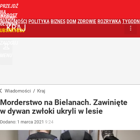
PRZEJDŹ
NA
WPROST
STRONĘ
WIADOMOŚCI
POLITYKA
BIZNES
DOM
ZDROWIE
ROZRYWKA
TYGODN
GŁÓWNĄ
KRAJ
UBSKRYBUJ
ZALOGUJ
MENU
Wiadomości
/
Kraj
Morderstwo na Bielanach. Zawinięte
w dywan zwłoki ukryli w lesie
Dodano:
1
marca
2021
9:24