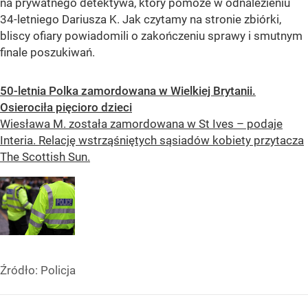
na prywatnego detektywa, który pomoże w odnalezieniu
34-letniego Dariusza K. Jak czytamy na stronie zbiórki,
bliscy ofiary powiadomili o zakończeniu sprawy i smutnym
finale poszukiwań.
50-letnia Polka zamordowana w Wielkiej Brytanii.
Osierociła pięcioro dzieci
Wiesława M. została zamordowana w St Ives – podaje
Interia. Relację wstrząśniętych sąsiadów kobiety przytacza
The Scottish Sun.
Źródło:
Policja