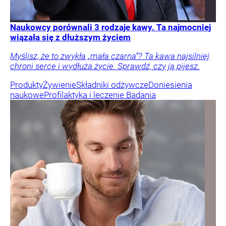
Naukowcy porównali 3 rodzaje kawy. Ta najmocniej
wiązała się z dłuższym życiem
Myślisz, że to zwykła „mała czarna”? Ta kawa najsilniej
chroni serce i wydłuża życie. Sprawdź, czy ją pijesz.
Produkty
Żywienie
Składniki odżywcze
Doniesienia
naukowe
Profilaktyka i leczenie
Badania