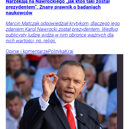
Narzekają na Nawrockiego „jak ktoś taki został
prezydentem”. Znany prawnik o badaniach
naukowców
Marcin Matczak odpowiedział krytykom, dlaczego jego
zdaniem Karol Nawrocki został prezydentem. Według
publicysty ludzie widzą w nim obrońcę ważnych dla
nich wartości, np. religii.
Opinie i komentarze
Polityka
Kraj