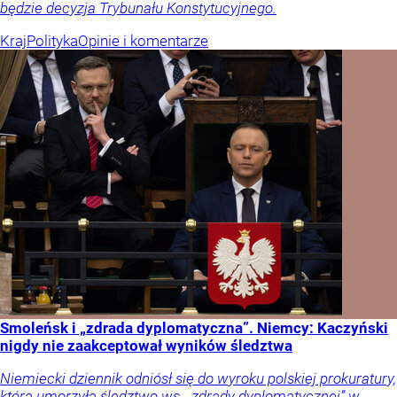
będzie decyzja Trybunału Konstytucyjnego.
Kraj
Polityka
Opinie i komentarze
Smoleńsk i „zdrada dyplomatyczna”. Niemcy: Kaczyński
nigdy nie zaakceptował wyników śledztwa
Niemiecki dziennik odniósł się do wyroku polskiej prokuratury,
która umorzyła śledztwo ws. „zdrady dyplomatycznej” w