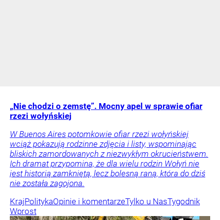
„Nie chodzi o zemstę”. Mocny apel w sprawie ofiar
rzezi wołyńskiej
W Buenos Aires potomkowie ofiar rzezi wołyńskiej
wciąż pokazują rodzinne zdjęcia i listy, wspominając
bliskich zamordowanych z niezwykłym okrucieństwem.
Ich dramat przypomina, że dla wielu rodzin Wołyń nie
jest historią zamkniętą, lecz bolesną raną, która do dziś
nie została zagojona.
Kraj
Polityka
Opinie i komentarze
Tylko u Nas
Tygodnik
Wprost