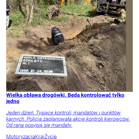
Wielka obława drogówki. Będą kontrolować tylko
jedno
Jeden dzień. Tysiące kontroli, mandatów i punktów
karnych. Policja zaplanowała akcję kontroli kierowców.
Od rana posypią się mandaty.
Motoryzacja
Kraj
Życie