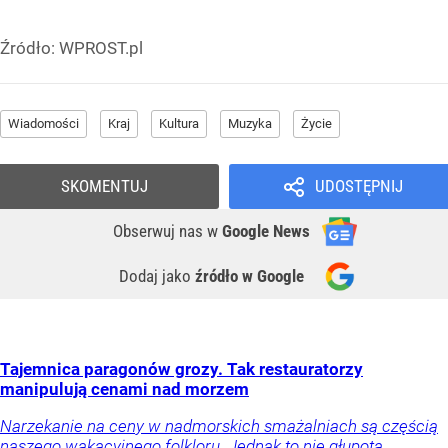
Źródło:
WPROST.pl
Wiadomości
Kraj
Kultura
Muzyka
Życie
SKOMENTUJ
UDOSTĘPNIJ
Obserwuj nas
w
Google News
Dodaj jako
źródło w Google
Tajemnica paragonów grozy. Tak restauratorzy
manipulują cenami nad morzem
Narzekanie na ceny w nadmorskich smażalniach są częścią
naszego wakacyjnego folkloru. Jednak to nie głupota