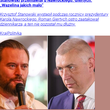
Stanowski przemawiał u Nawrockiego. Giertych:
„Wazelina jakich mało”
Krzysztof Stanowski wystąpił podczas rocznicy prezydentury
Karola Nawrockiego. Roman Giertych ostro zaatakował
dziennikarza, a ten nie pozostał mu dłużny.
Kraj
Polityka