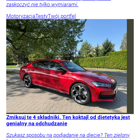
zaskoczyć nie tylko wymiarami.
Motoryzacja
Testy
Twój portfel
Zmiksuj te 4 składniki. Ten koktajl od dietetyka jest
genialny na odchudzanie
Szukasz sposobu na podjadanie na diecie? Ten zielony