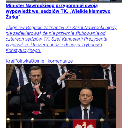
Minister Nawrockiego przypomniał swoją
wypowiedź ws. sędziów TK. „Wielkie kłamstwo
Żurka”
Zbigniew Bogucki zaznaczył, że Karol Nawrocki nigdy
nie zadeklarował, że nie przyjmie ślubowania od
czterech sędziów TK. Szef Kancelarii Prezydenta
wyjaśnił, że kluczem będzie decyzja Trybunału
Konstytucyjnego.
Kraj
Polityka
Opinie i komentarze