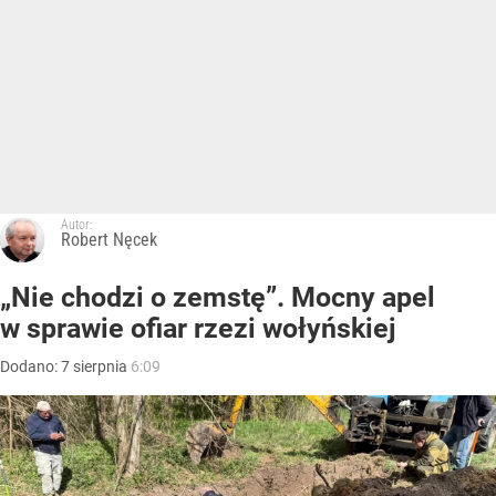
Autor:
Robert Nęcek
„Nie chodzi o zemstę”. Mocny apel
w sprawie ofiar rzezi wołyńskiej
Dodano:
7
sierpnia
6:09