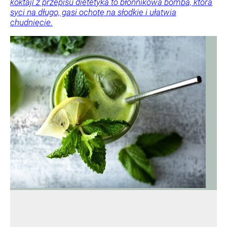
koktajl z przepisu dietetyka to błonnikowa bomba, która
syci na długo, gasi ochotę na słodkie i ułatwia
chudnięcie.