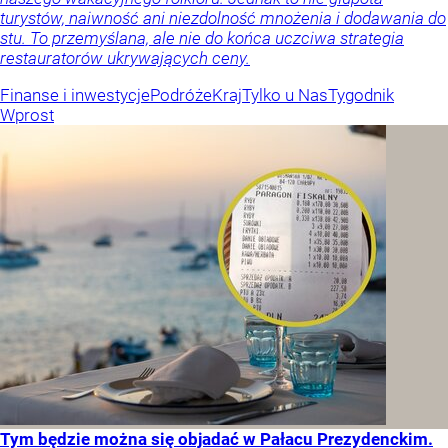
turystów, naiwność ani niezdolność mnożenia i dodawania do
stu. To przemyślana, ale nie do końca uczciwa strategia
restauratorów ukrywających ceny.
Finanse i inwestycje
Podróże
Kraj
Tylko u Nas
Tygodnik
Wprost
Tym będzie można się objadać w Pałacu Prezydenckim.