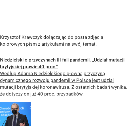
Krzysztof Krawczyk dołączając do posta zdjęcia
kolorowych pism z artykułami na swój temat.
Niedzielski o przyczynach III fali pandemii. „Udział mutacji
brytyjskiej prawie 40 proc.”
Według Adama Niedzielskiego główną przyczyną
dynamicznego rozwoju pandemii w Polsce jest udział
mutacji brytyjskiej koronawirusa. Z ostatnich badań wynika,
że dotyczy on już 40 proc. przypadków.