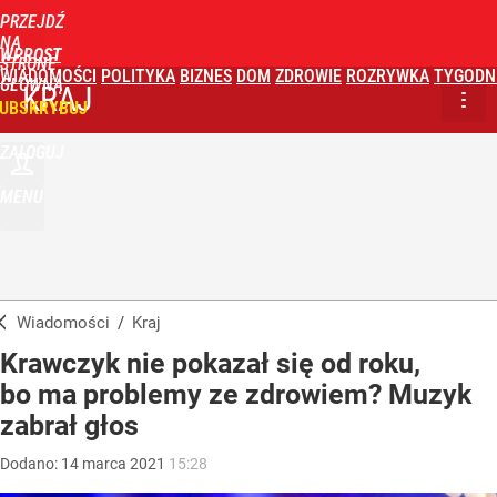
PRZEJDŹ
NA
WPROST
STRONĘ
WIADOMOŚCI
POLITYKA
BIZNES
DOM
ZDROWIE
ROZRYWKA
TYGODN
GŁÓWNĄ
KRAJ
UBSKRYBUJ
ZALOGUJ
MENU
Wiadomości
/
Kraj
Krawczyk nie pokazał się od roku,
bo ma problemy ze zdrowiem? Muzyk
zabrał głos
Dodano:
14
marca
2021
15:28