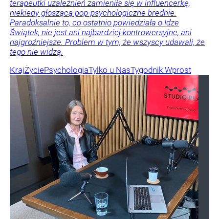
terapeutki uzależnień zamieniła się w influencerkę,
niekiedy głoszącą pop-psychologiczne brednie.
Paradoksalnie to, co ostatnio powiedziała o Idze
Świątek, nie jest ani najbardziej kontrowersyjne, ani
najgroźniejsze. Problem w tym, że wszyscy udawali, że
tego nie widzą.
Kraj
Życie
Psychologia
Tylko u Nas
Tygodnik Wprost