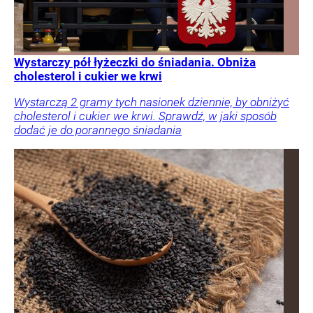
Wystarczy pół łyżeczki do śniadania. Obniża
cholesterol i cukier we krwi
Wystarczą 2 gramy tych nasionek dziennie, by obniżyć
cholesterol i cukier we krwi. Sprawdź, w jaki sposób
dodać je do porannego śniadania