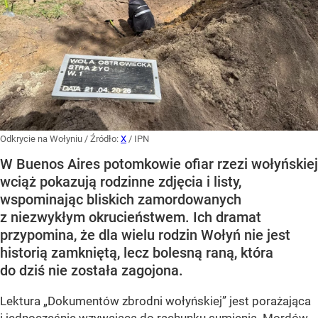
Odkrycie na Wołyniu
/ Źródło:
X
/
IPN
W Buenos Aires potomkowie ofiar rzezi wołyńskiej
wciąż pokazują rodzinne zdjęcia i listy,
wspominając bliskich zamordowanych
z niezwykłym okrucieństwem. Ich dramat
przypomina, że dla wielu rodzin Wołyń nie jest
historią zamkniętą, lecz bolesną raną, która
do dziś nie została zagojona.
Lektura „Dokumentów zbrodni wołyńskiej” jest porażająca
i jednocześnie wzywająca do rachunku sumienia. Mordów