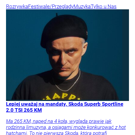
Rozrywka
Festiwale/Przeglądy
Muzyka
Tylko u Nas
Lepiej uważaj na mandaty. Skoda Superb Sportline
2.0 TSI 265 KM
Ma 265 KM, napęd na 4 koła, wygląda prawie jak
rodzinna limuzyna, a osiągami może konkurować z hot
hatchami. To nie pierwsza Skoda, która potrafi