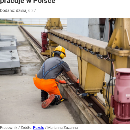
pracuje w Polsce
Dodano:
dzisiaj
6:37
Pracownik
/ Źródło:
Pexels
/
Marianna Zuzanna