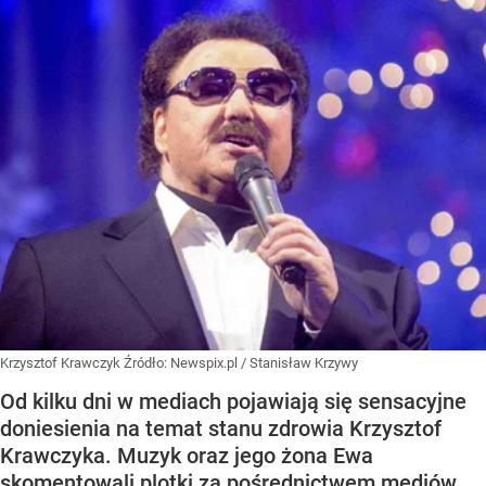
Krzysztof Krawczyk
Źródło:
Newspix.pl
/
Stanisław Krzywy
Od kilku dni w mediach pojawiają się sensacyjne
doniesienia na temat stanu zdrowia Krzysztof
Krawczyka. Muzyk oraz jego żona Ewa
skomentowali plotki za pośrednictwem mediów