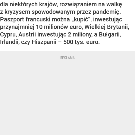
dla niektórych krajów, rozwiązaniem na walkę
z kryzysem spowodowanym przez pandemię.
Paszport francuski można „kupić”, inwestując
przynajmniej 10 milionów euro, Wielkiej Brytanii,
Cypru, Austrii inwestując 2 miliony, a Bułgarii,
Irlandii, czy Hiszpanii – 500 tys. euro.