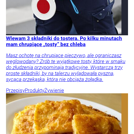
Wlewam 3 składniki do tostera. Po kilku minutach
mam chrupiące „tosty” bez chleba
Masz ochotę na chrupiące pieczywo, ale ograniczasz
węglowodany? Zrób te wyjątkowe tosty, które w smaku
do złudzenia przypominają tradycyjne. Wystarczą trzy
proste składniki, by na talerzu wylądowała pyszna,
sycąca przekąska, która nie obciąża żołądka.
Przepisy
Produkty
Żywienie