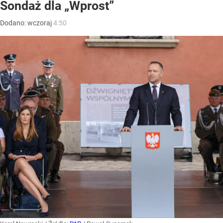
Sondaż dla „Wprost”
Dodano:
wczoraj
4:50