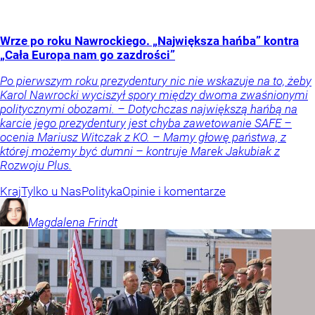
Wrze po roku Nawrockiego. „Największa hańba” kontra
„Cała Europa nam go zazdrości”
Po pierwszym roku prezydentury nic nie wskazuje na to, żeby
Karol Nawrocki wyciszył spory między dwoma zwaśnionymi
politycznymi obozami. – Dotychczas największą hańbą na
karcie jego prezydentury jest chyba zawetowanie SAFE –
ocenia Mariusz Witczak z KO. – Mamy głowę państwa, z
której możemy być dumni – kontruje Marek Jakubiak z
Rozwoju Plus.
Kraj
Tylko u Nas
Polityka
Opinie i komentarze
Magdalena
Frindt