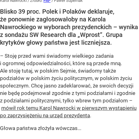
Karol Nawrocki
/ Źródło:
PAP
/
Paweł Supernak
Blisko 39 proc. Polek i Polaków deklaruje,
że ponownie zagłosowałoby na Karola
Nawrockiego w wyborach prezydenckich – wynika
z sondażu SW Research dla „Wprost”. Grupa
krytyków głowy państwa jest liczniejsza.
– Stoję przed wami świadomy wielkiego zadania
i ogromnej odpowiedzialności, które są przede mną.
Ale stoję tutaj, w polskim Sejmie, świadomy także
podziałów w polskim życiu politycznym, w polskim życiu
społecznym. Chcę jasno zadeklarować, że swoich decyzji
nie będę podejmował zgodnie z tymi podziałami i zgodnie
z podziałami politycznymi, tylko wbrew tym podziałom –
mówił rok temu Karol Nawrocki w pierwszym wystąpieniu
po zaprzysiężeniu na urząd prezydenta
.
Głowa państwa złożyła wówczas...