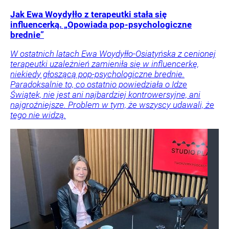
Jak Ewa Woydyłło z terapeutki stała się
influencerką. „Opowiada pop-psychologiczne
brednie”
W ostatnich latach Ewa Woydyłło-Osiatyńska z cenionej
terapeutki uzależnień zamieniła się w influencerkę,
niekiedy głoszącą pop-psychologiczne brednie.
Paradoksalnie to, co ostatnio powiedziała o Idze
Świątek, nie jest ani najbardziej kontrowersyjne, ani
najgroźniejsze. Problem w tym, że wszyscy udawali, że
tego nie widzą.