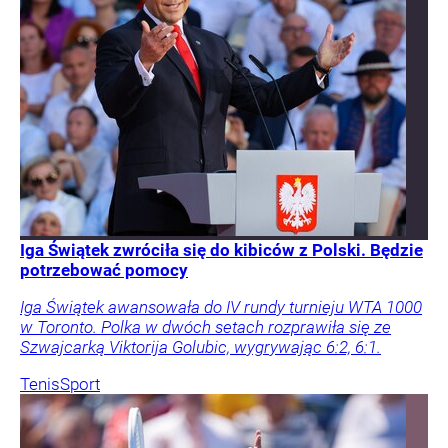
Iga Świątek zwróciła się do kibiców z Polski. Będzie
potrzebować pomocy
Iga Świątek awansowała do IV rundy turnieju WTA 1000
w Toronto. Polka w dwóch setach rozprawiła się ze
Szwajcarką Viktorija Golubic, wygrywając 6:2, 6:1.
Tenis
Sport