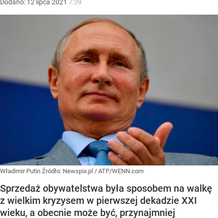
Dodano:
12
lipca
2021
7:39
Władimir Putin
Źródło:
Newspix.pl
/
ATP/WENN.com
Sprzedaż obywatelstwa była sposobem na walkę
z wielkim kryzysem w pierwszej dekadzie XXI
wieku, a obecnie może być, przynajmniej