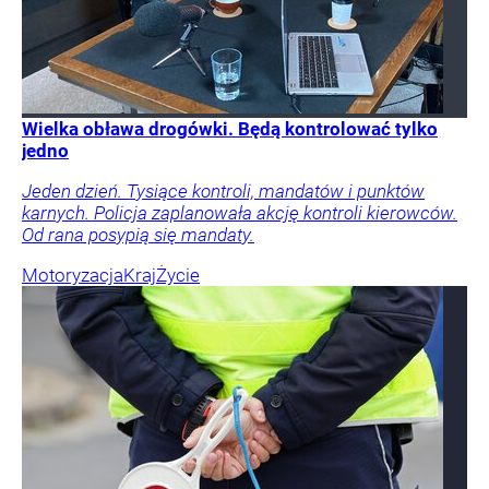
Wielka obława drogówki. Będą kontrolować tylko
jedno
Jeden dzień. Tysiące kontroli, mandatów i punktów
karnych. Policja zaplanowała akcję kontroli kierowców.
Od rana posypią się mandaty.
Motoryzacja
Kraj
Życie