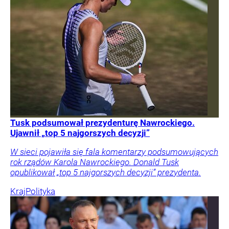
Tusk podsumował prezydenturę Nawrockiego.
Ujawnił „top 5 najgorszych decyzji”
W sieci pojawiła się fala komentarzy podsumowujących
rok rządów Karola Nawrockiego. Donald Tusk
opublikował „top 5 najgorszych decyzji” prezydenta.
Kraj
Polityka