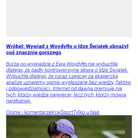
Wróbel: Wywiad z Woydyłło o Idze Świątek obnażył
coś znacznie gorszego
Burza po wywiadzie z Ewą Woydyłło nie wybuchła
dlatego, że padły kontrowersyjne słowa o Idze Świątek.
Wybuchła dlatego, że coraz częściej za ekspercką
analizę uznajemy opinie wygłaszane bez wiedzy, faktów
i odpowiedzialności. Internet od dawna premiuje nie
tych, którzy wiedzą najwięcej, lecz tych, którzy mówią
najgłośniej.
Opinie i komentarze
Kraj
Sport
Tylko u Nas