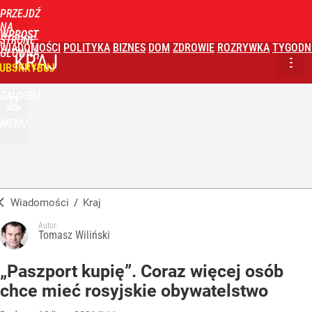
PRZEJDŹ
NA
WPROST
STRONĘ
WIADOMOŚCI
POLITYKA
BIZNES
DOM
ZDROWIE
ROZRYWKA
TYGODN
GŁÓWNĄ
KRAJ
UBSKRYBUJ
ZALOGUJ
MENU
Wiadomości
/
Kraj
Autor:
Tomasz Wiliński
„Paszport kupię”. Coraz więcej osób
chce mieć rosyjskie obywatelstwo