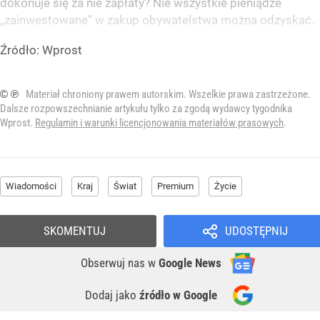
dokonuje się za nie zapłaty? Nie wszystkie pieniądze
„zainwestowane” w zakup obywatelstwa można odzyskać.
Źródło:
Wprost
© ℗
Materiał chroniony prawem autorskim. Wszelkie prawa zastrzeżone.
Dalsze rozpowszechnianie artykułu tylko za zgodą wydawcy tygodnika
Wprost.
Regulamin i warunki licencjonowania materiałów prasowych
.
Wiadomości
Kraj
Świat
Premium
Życie
SKOMENTUJ
UDOSTĘPNIJ
Obserwuj nas
w
Google News
Dodaj jako
źródło w Google