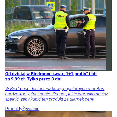
Od dzisiaj w Biedronce kawa „1+1 gratis” i hit
za 9,99 zł. Tylko przez 3 dni
W Biedronce dostaniesz kawę popularnych marek w
bardzo korzystnej cenie. Zobacz, jakie warunki musisz
spełnić, żeby kupić ten produkt za ułamek ceny.
Produkty
Żywienie