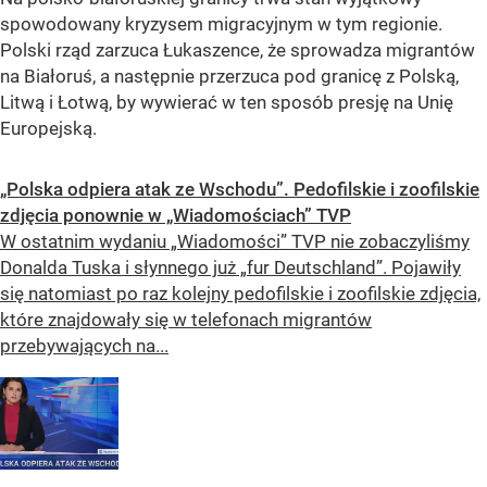
spowodowany kryzysem migracyjnym w tym regionie.
Polski rząd zarzuca Łukaszence, że sprowadza migrantów
na Białoruś, a następnie przerzuca pod granicę z Polską,
Litwą i Łotwą, by wywierać w ten sposób presję na Unię
Europejską.
„Polska odpiera atak ze Wschodu”. Pedofilskie i zoofilskie
zdjęcia ponownie w „Wiadomościach” TVP
W ostatnim wydaniu „Wiadomości” TVP nie zobaczyliśmy
Donalda Tuska i słynnego już „fur Deutschland”. Pojawiły
się natomiast po raz kolejny pedofilskie i zoofilskie zdjęcia,
które znajdowały się w telefonach migrantów
przebywających na...