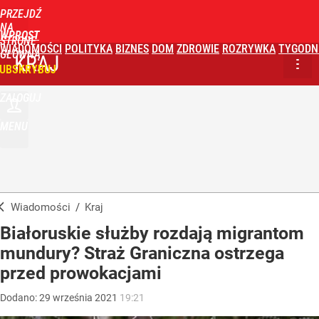
PRZEJDŹ
NA
WPROST
STRONĘ
WIADOMOŚCI
POLITYKA
BIZNES
DOM
ZDROWIE
ROZRYWKA
TYGODN
GŁÓWNĄ
KRAJ
UBSKRYBUJ
ZALOGUJ
MENU
Wiadomości
/
Kraj
Białoruskie służby rozdają migrantom
mundury? Straż Graniczna ostrzega
przed prowokacjami
Dodano:
29
września
2021
19:21