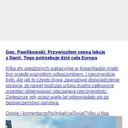
Gen. Pawlikowski: Przywiozłem cenną lekcję
z Danii. Tego potrzebuje dziś cała Europa
Kilka dni spędzonych wakacyjnie w Kopenhadze miało
być przede wszystkim odpoczynkiem. I rzeczywiście
było. Ale jak to często bywa, zawodowe doświadczenie
sprawia, że nawet podczas urlopu trudno całkowicie
przestać obserwować otaczającą rzeczywistość.
Zwłaszcza gdy przez wiele lat odpowiadało się za
bezpieczeństwo państwa.
Opinie i komentarze
Polityka
Kraj
Świat
Tylko u Nas