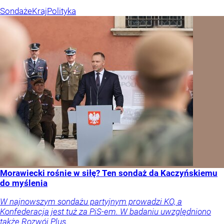
Sondaże
Kraj
Polityka
Morawiecki rośnie w siłę? Ten sondaż da Kaczyńskiemu
do myślenia
W najnowszym sondażu partyjnym prowadzi KO, a
Konfederacja jest tuż za PiS-em. W badaniu uwzględniono
także Rozwój Plus.