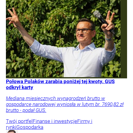
Połowa Polaków zarabia poniżej tej kwoty. GUS
odkrył karty
Mediana miesięcznych wynagrodzeń brutto w
gospodarce narodowej wyniosła w lutym br. 7690,82 zł
brutto - podał GUS.
Twój portfel
Finanse i inwestycje
Firmy i
rynki
Gospodarka