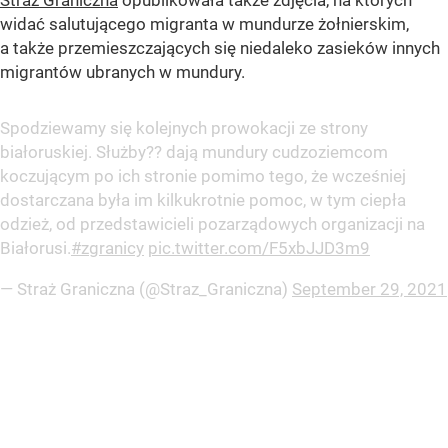
Straż Graniczna
opublikowała także zdjęcia, na których
widać salutującego migranta w mundurze żołnierskim,
a także przemieszczających się niedaleko zasieków innych
migrantów ubranych w mundury.
Spodziewamy się kolejnych prowokacji ze strony
białoruskiej. Służby?? dają mundury cudzoziemcom
koczującym po ich stronie pomimo tego, że wcześniej
dostarczana była im kilkukrotnie pomoc, w tym ciepła
odzież, od przedstawicieli pozarządowych organizacji na
Białorusi.
#zgranicy
pic.twitter.com/F5xbJJD3m9
— Straż Graniczna (@Straz_Graniczna)
September 29, 2021