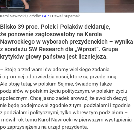
Karol Nawrocki
/ Źródło:
PAP
/
Paweł Supernak
Blisko 39 proc. Polek i Polaków deklaruje,
że ponownie zagłosowałoby na Karola
Nawrockiego w wyborach prezydenckich – wynika
z sondażu SW Research dla „Wprost”. Grupa
krytyków głowy państwa jest liczniejsza.
– Stoję przed wami świadomy wielkiego zadania
i ogromnej odpowiedzialności, które są przede mną.
Ale stoję tutaj, w polskim Sejmie, świadomy także
podziałów w polskim życiu politycznym, w polskim życiu
społecznym. Chcę jasno zadeklarować, że swoich decyzji
nie będę podejmował zgodnie z tymi podziałami i zgodnie
z podziałami politycznymi, tylko wbrew tym podziałom –
mówił rok temu Karol Nawrocki w pierwszym wystąpieniu
po zaprzysiężeniu na urząd prezydenta
.