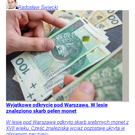
Radosław
Święcki
Wyjątkowe odkrycie pod Warszawą. W lesie
znaleziono skarb pełen monet
W lesie pod Warszawą odkryto skarb srebrnych monet z
XVII wieku. Część znaleziska wciąż pozostaje ukryta w
glinianym naczyniu.