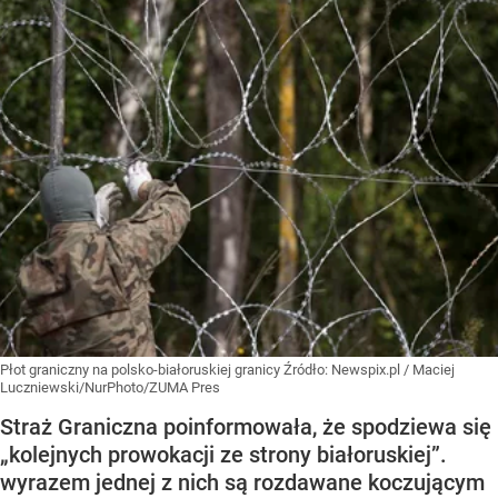
Płot graniczny na polsko-białoruskiej granicy
Źródło:
Newspix.pl
/
Maciej
Luczniewski/NurPhoto/ZUMA Pres
Straż Graniczna poinformowała, że spodziewa się
„kolejnych prowokacji ze strony białoruskiej”.
wyrazem jednej z nich są rozdawane koczującym