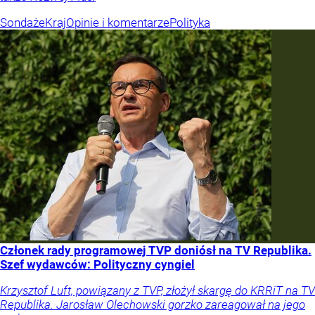
Sondaże
Kraj
Opinie i komentarze
Polityka
Członek rady programowej TVP doniósł na TV Republika.
Szef wydawców: Polityczny cyngiel
Krzysztof Luft, powiązany z TVP, złożył skargę do KRRiT na TV
Republika. Jarosław Olechowski gorzko zareagował na jego