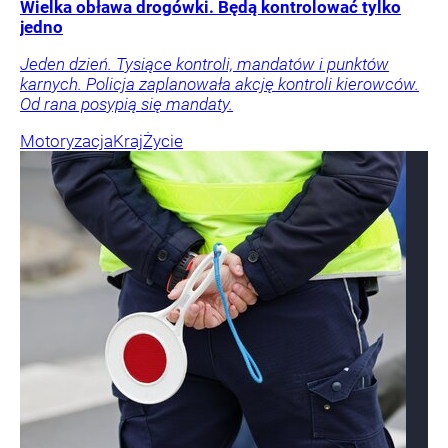
Wielka obława drogówki. Będą kontrolować tylko
jedno
Jeden dzień. Tysiące kontroli, mandatów i punktów
karnych. Policja zaplanowała akcję kontroli kierowców.
Od rana posypią się mandaty.
Motoryzacja
Kraj
Życie