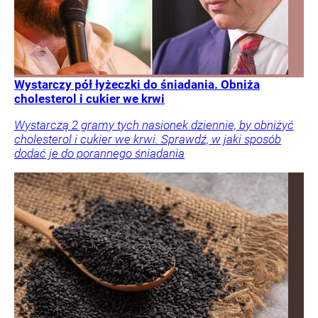
Wystarczy pół łyżeczki do śniadania. Obniża
cholesterol i cukier we krwi
Wystarczą 2 gramy tych nasionek dziennie, by obniżyć
cholesterol i cukier we krwi. Sprawdź, w jaki sposób
dodać je do porannego śniadania