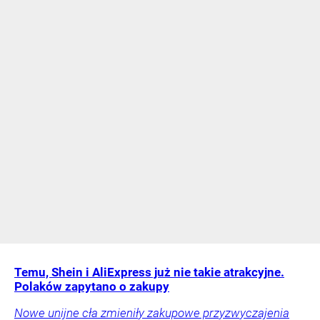
Temu, Shein i AliExpress już nie takie atrakcyjne.
Polaków zapytano o zakupy
Nowe unijne cła zmieniły zakupowe przyzwyczajenia