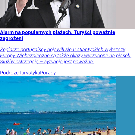
Alarm na popularnych plażach. Turyści poważnie
zagrożeni
Żeglarze portugalscy pojawili się u atlantyckich wybrzeży
Europy. Niebezpieczne są także okazy wyrzucone na piasek.
Służby ostrzegają – sytuacja jest poważna.
Podróże
Turystyka
Porady