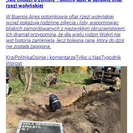
rzezi wołyńskiej
W Buenos Aires potomkowie ofiar rzezi wołyńskiej
wciąż pokazują rodzinne zdjęcia i listy, wspominając
bliskich zamordowanych z niezwykłym okrucieństwem.
Ich dramat przypomina, że dla wielu rodzin Wołyń nie
jest historią zamkniętą, lecz bolesną raną, która do dziś
nie została zagojona.
Kraj
Polityka
Opinie i komentarze
Tylko u Nas
Tygodnik
Wprost