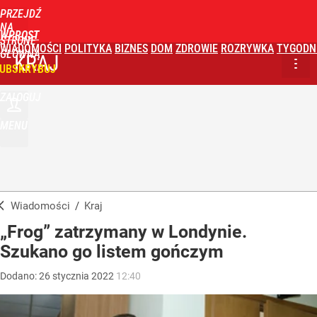
PRZEJDŹ
NA
WPROST
STRONĘ
WIADOMOŚCI
POLITYKA
BIZNES
DOM
ZDROWIE
ROZRYWKA
TYGODN
GŁÓWNĄ
KRAJ
UBSKRYBUJ
ZALOGUJ
MENU
Wiadomości
/
Kraj
„Frog” zatrzymany w Londynie.
Szukano go listem gończym
Dodano:
26
stycznia
2022
12:40