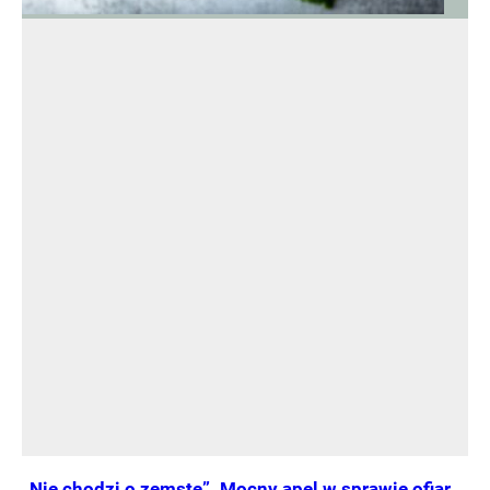
„Nie chodzi o zemstę”. Mocny apel w sprawie ofiar