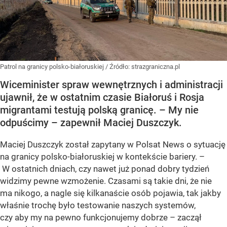
Patrol na granicy polsko-białoruskiej
/ Źródło:
strazgraniczna.pl
Wiceminister spraw wewnętrznych i administracji
ujawnił, że w ostatnim czasie Białoruś i Rosja
migrantami testują polską granicę. – My nie
odpuścimy – zapewnił Maciej Duszczyk.
Maciej Duszczyk został zapytany w Polsat News o sytuację
na granicy polsko-białoruskiej w kontekście bariery. –
W ostatnich dniach, czy nawet już ponad dobry tydzień
widzimy pewne wzmożenie. Czasami są takie dni, że nie
ma nikogo, a nagle się kilkanaście osób pojawia, tak jakby
właśnie trochę było testowanie naszych systemów,
czy aby my na pewno funkcjonujemy dobrze – zaczął