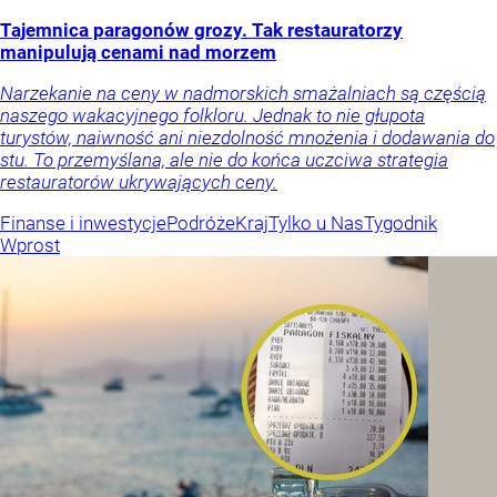
Tajemnica paragonów grozy. Tak restauratorzy
manipulują cenami nad morzem
Narzekanie na ceny w nadmorskich smażalniach są częścią
naszego wakacyjnego folkloru. Jednak to nie głupota
turystów, naiwność ani niezdolność mnożenia i dodawania do
stu. To przemyślana, ale nie do końca uczciwa strategia
restauratorów ukrywających ceny.
Finanse i inwestycje
Podróże
Kraj
Tylko u Nas
Tygodnik
Wprost