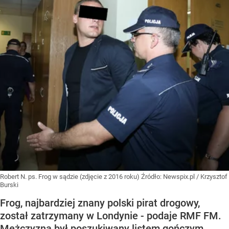
Robert N. ps. Frog w sądzie (zdjęcie z 2016 roku)
Źródło:
Newspix.pl
/
Krzysztof
Burski
Frog, najbardziej znany polski pirat drogowy,
został zatrzymany w Londynie - podaje RMF FM.
Mężczyzna był poszukiwany listem gończym.