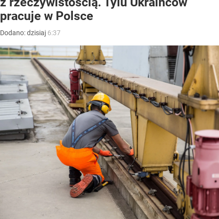
z rzeczywistością. Tylu Ukraińców
pracuje w Polsce
Dodano:
dzisiaj
6:37