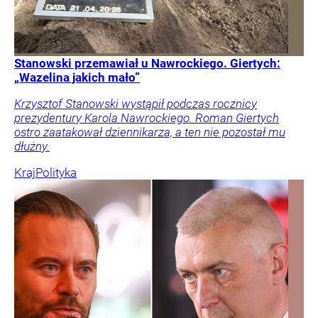
Stanowski przemawiał u Nawrockiego. Giertych:
„Wazelina jakich mało”
Krzysztof Stanowski wystąpił podczas rocznicy
prezydentury Karola Nawrockiego. Roman Giertych
ostro zaatakował dziennikarza, a ten nie pozostał mu
dłużny.
Kraj
Polityka