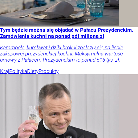
Tym będzie można się objadać w Pałacu Prezydenckim.
Zamówienia kuchni na ponad pół miliona zł
Karambola, kumkwat i dziki brokuł znalazły się na liście
zakupowej prezydenckiej kuchni. Maksymalna wartość
umowy z Pałacem Prezydenckim to ponad 515 tys. zł.
Kraj
Polityka
Diety
Produkty