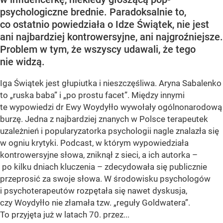
psychologiczne brednie. Paradoksalnie to,
co ostatnio powiedziała o Idze Świątek, nie jest
ani najbardziej kontrowersyjne, ani najgroźniejsze.
Problem w tym, że wszyscy udawali, że tego
nie widzą.
Iga Świątek jest głupiutka i nieszczęśliwa. Aryna Sabalenko
to „ruska baba” i „po prostu facet”. Między innymi
te wypowiedzi dr Ewy Woydyłło wywołały ogólnonarodową
burzę. Jedna z najbardziej znanych w Polsce terapeutek
uzależnień i popularyzatorka psychologii nagle znalazła się
w ogniu krytyki. Podcast, w którym wypowiedziała
kontrowersyjne słowa, zniknął z sieci, a ich autorka –
po kilku dniach kluczenia – zdecydowała się publicznie
przeprosić za swoje słowa. W środowisku psychologów
i psychoterapeutów rozpętała się nawet dyskusja,
czy Woydyłło nie złamała tzw. „reguły Goldwatera”.
To przyjęta już w latach 70. przez...