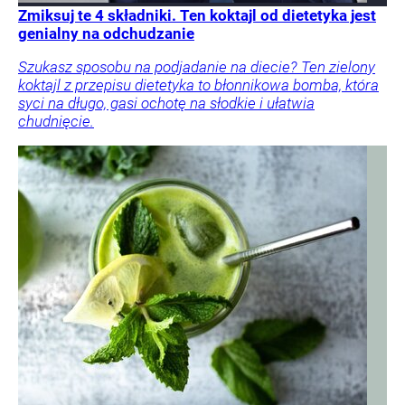
Zmiksuj te 4 składniki. Ten koktajl od dietetyka jest
genialny na odchudzanie
Szukasz sposobu na podjadanie na diecie? Ten zielony
koktajl z przepisu dietetyka to błonnikowa bomba, która
syci na długo, gasi ochotę na słodkie i ułatwia
chudnięcie.