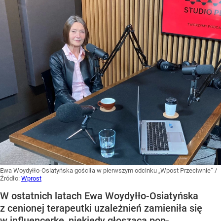
Ewa Woydyłło-Osiatyńska gościła w pierwszym odcinku „Wpost Przeciwnie”
/
Źródło:
Wprost
W ostatnich latach Ewa Woydyłło-Osiatyńska
z cenionej terapeutki uzależnień zamieniła się
w influencerkę, niekiedy głoszącą pop-