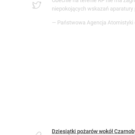
Obecnie na terenie RP nie ma zagro
niepokojących wskazań aparatury
— Państwowa Agencja Atomistyki
Dziesiątki pożarów wokół Czarnob