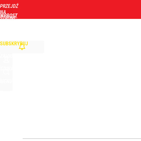
PRZEJDŹ
Udostępnij
0
Skomentuj
NA
WPROST
STRONĘ
GŁÓWNĄ
WIADOMOŚCI
POLITYKA
BIZNES
DOM
ZDROWIE
ROZRYWKA
TYGOD
SUBSKRYBUJ
ZALOGUJ
SZUKAJ
MENU