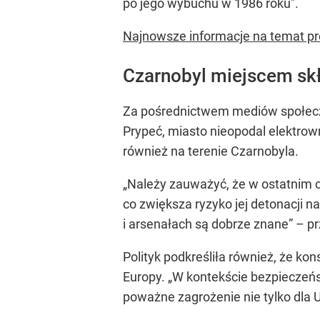
po jego wybuchu w 1986 roku”
.
Najnowsze informacje na temat pr
Czarnobyl miejscem skł
Za pośrednictwem mediów społeczn
Prypeć, miasto nieopodal elektrow
również na terenie Czarnobyla.
„Należy zauważyć, że w ostatnim cz
co zwiększa ryzyko jej detonacji 
i arsenałach są dobrze znane”
– pr
Polityk podkreśliła również, że k
Europy.
„W kontekście bezpieczeńs
poważne zagrożenie nie tylko dla U