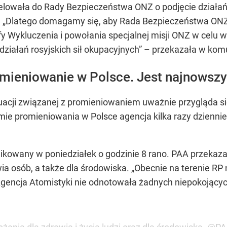
owała do Rady Bezpieczeństwa ONZ o podjęcie działań, 
.
„Dlatego domagamy się, aby Rada Bezpieczeństwa ONZ 
refy Wykluczenia i powołania specjalnej misji ONZ w cel
ziałań rosyjskich sił okupacyjnych”
– przekazała w komu
omieniowanie w Polsce. Jest najnowszy
tuacji związanej z promieniowaniem uważnie przygląda s
ie promieniowania w Polsce agencja kilka razy dziennie 
kowany w poniedziałek o godzinie 8 rano. PAA przekazał
wia osób, a także dla środowiska.
„
Obecnie na terenie RP n
gencja Atomistyki nie odnotowała żadnych niepokojący