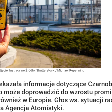
djęcie ilustracyjne
Źródło:
Shutterstock
/
Michael Repenning
ekazała informacje dotyczące Czarnoby
o może doprowadzić do wzrostu promien
 również w Europie. Głos ws. sytuacji r
a Agencja Atomistyki.