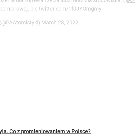
żenia dla zdrowia i życia ludzi oraz dla środowiska.
@PAA
 pomiarowej.
pic.twitter.com/1f0JYOmgmy
 (@PAAtomistyki)
March 28, 2022
yla. Co z promieniowaniem w Polsce?