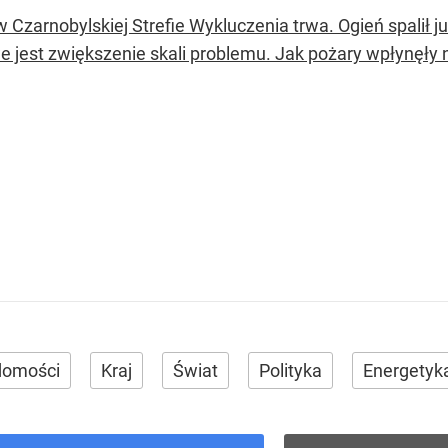
 Czarnobylskiej Strefie Wykluczenia trwa. Ogień spalił j
e jest zwiększenie skali problemu. Jak pożary wpłynęły
domości
Kraj
Świat
Polityka
Energetyk