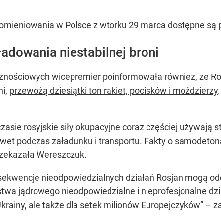
omieniowania w Polsce z wtorku 29 marca dostępne są 
adowania niestabilnej broni
ościowych wicepremier poinformowała również, że Rosja
ni,
przewożą dziesiątki ton rakiet, pocisków i moździerzy
asie rosyjskie siły okupacyjne coraz częściej używają sta
nawet podczas załadunku i transportu. Fakty o samodeton
zekazała Wereszczuk.
onsekwencje nieodpowiedzialnych działań Rosjan mogą odc
twa jądrowego nieodpowiedzialne i nieprofesjonalne dzi
krainy, ale także dla setek milionów Europejczyków”
– za