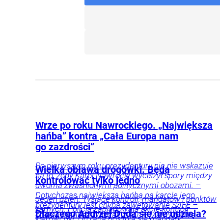
Wrze po roku Nawrockiego. „Największa
hańba” kontra „Cała Europa nam
go zazdrości”
Po pierwszym roku prezydentury nic nie wskazuje
Wielka obława drogówki. Będą
na to, żeby Karol Nawrocki wyciszył spory między
kontrolować tylko jedno
dwoma zwaśnionymi politycznymi obozami. –
Dotychczas największą hańbą na karcie jego
Jeden dzień. Tysiące kontroli, mandatów i punktów
prezydentury jest chyba zawetowanie SAFE –
karnych. Policja zaplanowała akcję kontroli
Dlaczego Andrzej Duda się nie udziela?
ocenia Mariusz Witczak z KO. – Mamy głowę
kierowców. Od rana posypią się mandaty.