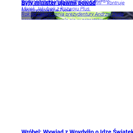
Były minister ujawnił powód
państwa, z której możemy być dumni – kontruje
Marek Jakubiak z Rozwoju Plus.
Motoryzacja
Kraj
Życie
Rok od zakończenia prezydentury Andrzej Duda
Kraj
Tylko u
coraz rzadziej udziela się w przestrzeni publicznej.
Magdalena
Frindt
Nas
Polityka
Opinie
Jego były współpracownik ujawnił, jaki może być
i komentarze
powód tej decyzji.
Polityka
Kraj
Wróbel: Wywiad z Woydyłło o Idze Świąte