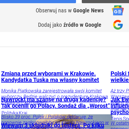
Obserwuj nas
w
Google News
Dodaj jako
źródło w Google
Zmiana przed wyborami w Krakowie.
Polski 
Kandydatka Tuska ma własny komitet
wielkie
Monika Piątkowska zarejestrowała swój komitet
Aż trzy 
wyborczy. Będzie walczyć o prezydenturę Krakowa
Warszawi
Nawrocki ma szansę na drugą kadencję?
Jak Ewa
z własnym komitetem.
spełnił 
Tak ocenili go Polacy. Sondaż dla „Wprost”
influe
tytuł już
psycho
Polityka
Kraj
Blisko 39 proc. Polek i Polaków deklaruje, że
Tenis
Sp
ponownie zagłosowałoby na Karola Nawrockiego w
W ostatn
Wlewam 3 składniki do tostera. Po kilku
wyborach prezydenckich – wynika z sondażu SW
cenionej