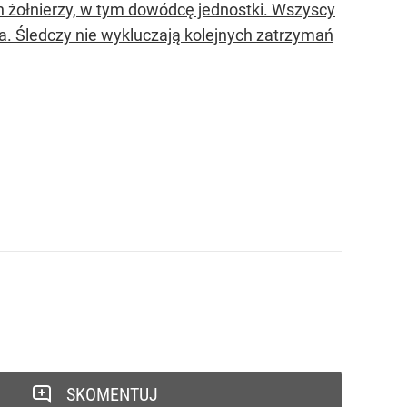
h żołnierzy, w tym dowódcę jednostki. Wszyscy
twa. Śledczy nie wykluczają kolejnych zatrzymań
SKOMENTUJ