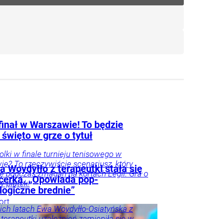
finał w Warszawie! To będzie
 święto w grze o tytuł
Polki w finale turnieju tenisowego w
e? To rzeczywiście scenariusz, który
 Woydyłło z terapeutki stała się
się podczas zmagań na kortach Legii. Gra o
ncerką. „Opowiada pop-
 w piątek!
logiczne brednie”
ort
ich latach Ewa Woydyłło-Osiatyńska z
 terapeutki uzależnień zamieniła się w