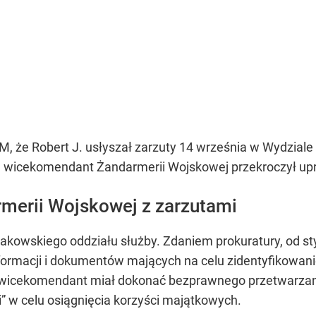
 że Robert J. usłyszał zarzuty 14 września w Wydziale
e wicekomendant Żandarmerii Wojskowej przekroczył up
erii Wojskowej z zarzutami
kowskiego oddziału służby. Zdaniem prokuratury, od sty
nformacji i dokumentów mających na celu zidentyfikow
j wicekomendant miał dokonać bezprawnego przetwarza
” w celu osiągnięcia korzyści majątkowych.