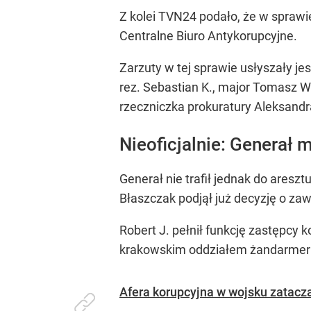
Z kolei TVN24 podało, że w sprawi
Centralne Biuro Antykorupcyjne.
Zarzuty w tej sprawie usłyszały je
rez. Sebastian K., major Tomasz W.
rzeczniczka prokuratury Aleksandr
Nieoficjalnie: Generał
Generał nie trafił jednak do aresz
Błaszczak podjął już decyzję o z
Robert J. pełnił funkcję zastępc
krakowskim oddziałem żandarmeri
Afera korupcyjna w wojsku zatacza