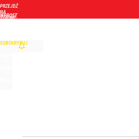
PRZEJDŹ
Udostępnij
0
Skomentuj
NA
WPROST
STRONĘ
GŁÓWNĄ
WIADOMOŚCI
POLITYKA
BIZNES
DOM
ZDROWIE
ROZRYWKA
TYGOD
Zmiana przed wyborami w Krakowie. Kandydatka T
SUBSKRYBUJ
1
ZALOGUJ
Farmacja: wzrost pod presją. co czeka branżę do 
SZUKAJ
MENU
dodaj
Wrze po roku Nawrockiego. „Największa hańba” ko
16