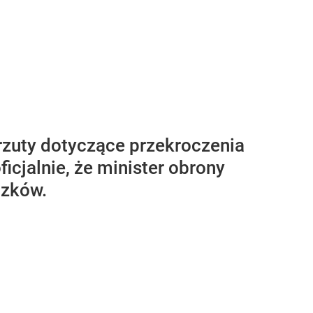
rzuty dotyczące przekroczenia
icjalnie, że minister obrony
ązków.