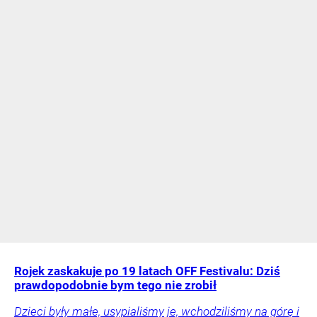
Rojek zaskakuje po 19 latach OFF Festivalu: Dziś
prawdopodobnie bym tego nie zrobił
Dzieci były małe, usypialiśmy je, wchodziliśmy na górę i