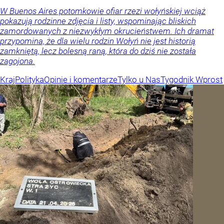
W Buenos Aires potomkowie ofiar rzezi wołyńskiej wciąż
pokazują rodzinne zdjęcia i listy, wspominając bliskich
zamordowanych z niezwykłym okrucieństwem. Ich dramat
przypomina, że dla wielu rodzin Wołyń nie jest historią
zamkniętą, lecz bolesną raną, która do dziś nie została
zagojona.
Kraj
Polityka
Opinie i komentarze
Tylko u Nas
Tygodnik Wprost