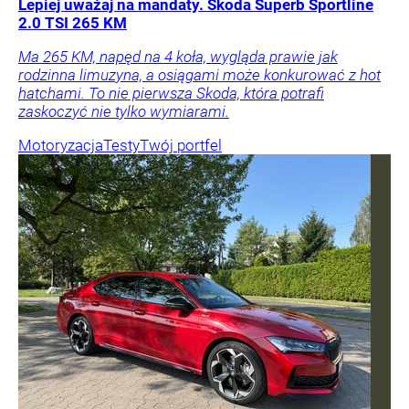
Lepiej uważaj na mandaty. Skoda Superb Sportline
2.0 TSI 265 KM
Ma 265 KM, napęd na 4 koła, wygląda prawie jak
rodzinna limuzyna, a osiągami może konkurować z hot
hatchami. To nie pierwsza Skoda, która potrafi
zaskoczyć nie tylko wymiarami.
Motoryzacja
Testy
Twój portfel