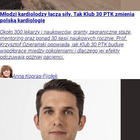
Młodzi kardiolodzy łączą siły. Tak Klub 30 PTK zmienia
polską kardiologię
Około 300 lekarzy i naukowców, granty, zagraniczne staże,
mentoring oraz ponad 30 sesji naukowych rocznie. Prof.
Krzysztof Ozierański opowiada, jak Klub 30 PTK buduje
współpracę między pokoleniami i dlaczego jej efekty
odczuwają później pacjenci.
Anna
Kopras-Fijołek