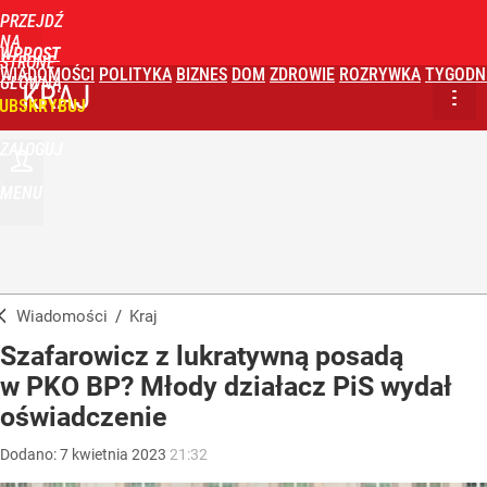
PRZEJDŹ
NA
WPROST
STRONĘ
WIADOMOŚCI
POLITYKA
BIZNES
DOM
ZDROWIE
ROZRYWKA
TYGODN
GŁÓWNĄ
KRAJ
UBSKRYBUJ
ZALOGUJ
MENU
Wiadomości
/
Kraj
Szafarowicz z lukratywną posadą
w PKO BP? Młody działacz PiS wydał
oświadczenie
Dodano:
7
kwietnia
2023
21:32