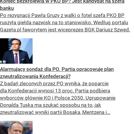
Koniec bezkrólewia w PKO BP? Jest kandydat na szefa
banku
Po rezygnacji Pawła Gruzy z walki o fotel szefa PKO BP
ruszyła giełda nazwisk na to stanowisko. Według portalu
Gazeta.pl faworytem jest wiceprezes BGK Dariusz Szwed.
Alarmujący sondaż dla PO. Partia opracowuje plan
zneutralizowania Konfederacji?
Z badań zleconych przez PO wynika, że poparcie
dla Konfederacji wynosi 13 proc. Partia podbiera
wyborców głównie KO i Polsce 2050. Ugrupowanie
Donalda Tuska ma szukać sposobu na to, jak
zneutralizować wyniki partii Bosaka, Mentzena i...