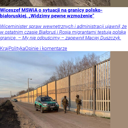
Wiceszef MSWiA o sytuacji na granicy polsko-
białoruskiej. „Widzimy pewne wzmożenie”
Wiceminister spraw wewnętrznych i administracji ujawnił, że
w ostatnim czasie Białoruś i Rosja migrantami testują polską
granicę. – My nie odpuścimy – zapewnił Maciej Duszczyk.
Kraj
Polityka
Opinie i komentarze