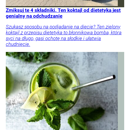
Zmiksuj te 4 składniki. Ten koktajl od dietetyka jest
genialny na odchudzanie
Szukasz sposobu na podjadanie na diecie? Ten zielony
koktajl z przepisu dietetyka to błonnikowa bomba, która
syci na długo, gasi ochotę na słodkie i ułatwia
chudnięcie.