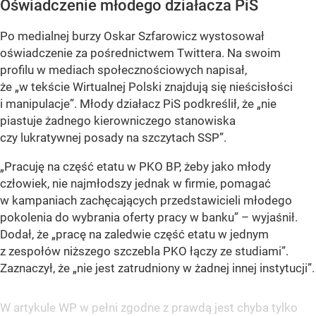
Oświadczenie młodego działacza PiS
Po medialnej burzy Oskar Szfarowicz wystosował
oświadczenie za pośrednictwem Twittera. Na swoim
profilu w mediach społecznościowych napisał,
że „w tekście Wirtualnej Polski znajdują się nieścisłości
i manipulacje”. Młody działacz PiS podkreślił, że „nie
piastuje żadnego kierowniczego stanowiska
czy lukratywnej posady na szczytach SSP”.
„Pracuję na część etatu w PKO BP, żeby jako młody
człowiek, nie najmłodszy jednak w firmie, pomagać
w kampaniach zachęcających przedstawicieli młodego
pokolenia do wybrania oferty pracy w banku” – wyjaśnił.
Dodał, że „pracę na zaledwie część etatu w jednym
z zespołów niższego szczebla PKO łączy ze studiami”.
Zaznaczył, że „nie jest zatrudniony w żadnej innej instytucji”.
W artykule WP w pełni zgodne z prawdą jest chyba tylko