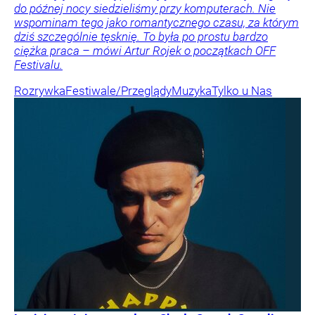
do późnej nocy siedzieliśmy przy komputerach. Nie
wspominam tego jako romantycznego czasu, za którym
dziś szczególnie tęsknię. To była po prostu bardzo
ciężka praca – mówi Artur Rojek o początkach OFF
Festivalu.
Rozrywka
Festiwale/Przeglądy
Muzyka
Tylko u Nas