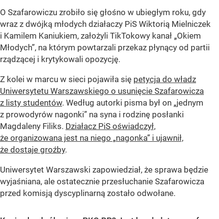
O Szafarowiczu zrobiło się głośno w ubiegłym roku, gdy
wraz z dwójką młodych działaczy PiS Wiktorią Mielniczek
i Kamilem Kaniukiem, założyli TikTokowy kanał „Okiem
Młodych”, na którym powtarzali przekaz płynący od partii
rządzącej i krytykowali opozycję.
Z kolei w marcu w sieci pojawiła się
petycja do władz
Uniwersytetu Warszawskiego o usunięcie Szafarowicza
z listy studentów
. Według autorki pisma był on „jednym
z prowodyrów nagonki” na syna i rodzinę posłanki
Magdaleny Filiks.
Działacz PiS oświadczył,
że organizowana jest na niego „nagonka” i ujawnił,
że dostaje groźby
.
Uniwersytet Warszawski zapowiedział, że sprawa będzie
wyjaśniana, ale ostatecznie przesłuchanie Szafarowicza
przed komisją dyscyplinarną zostało odwołane.