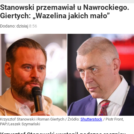
Stanowski przemawiał u Nawrockiego.
Giertych: „Wazelina jakich mało”
Dodano:
dzisiaj
8:56
Krzysztof Stanowski i Roman Giertych
/ Źródło:
Shutterstock
/
Piotr Front,
PAP/Leszek Szymański