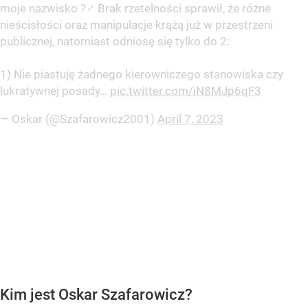
moje nazwisko ?‍♂️ Brak rzetelności sprawił, że różne
nieścisłości oraz manipulacje krążą już w przestrzeni
publicznej, natomiast odniosę się tylko do 2:
1) Nie piastuję żadnego kierowniczego stanowiska czy
lukratywnej posady…
pic.twitter.com/iN8MJp6qF3
— Oskar (@Szafarowicz2001)
April 7, 2023
Kim jest Oskar Szafarowicz?