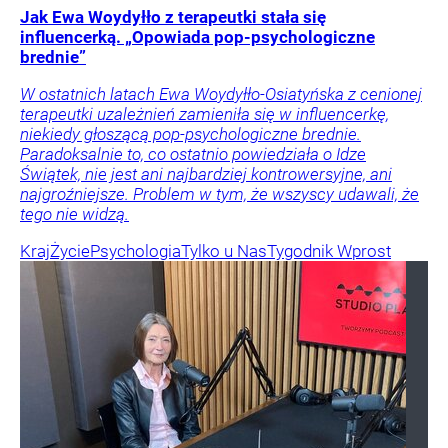
Jak Ewa Woydyłło z terapeutki stała się
influencerką. „Opowiada pop-psychologiczne
brednie”
W ostatnich latach Ewa Woydyłło-Osiatyńska z cenionej
terapeutki uzależnień zamieniła się w influencerkę,
niekiedy głoszącą pop-psychologiczne brednie.
Paradoksalnie to, co ostatnio powiedziała o Idze
Świątek, nie jest ani najbardziej kontrowersyjne, ani
najgroźniejsze. Problem w tym, że wszyscy udawali, że
tego nie widzą.
Kraj
Życie
Psychologia
Tylko u Nas
Tygodnik Wprost