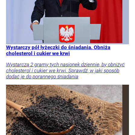
Wystarczy pół łyżeczki do śniadania. Obniża
cholesterol i cukier we krwi
Wystarczą 2 gramy tych nasionek dziennie, by obniżyć
cholesterol i cukier we krwi. Sprawdź, w jaki sposób
dodać je do porannego śniadania