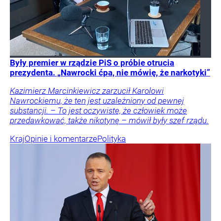
Były premier w rządzie PiS o próbie otrucia
prezydenta. „Nawrocki ćpa, nie mówię, że narkotyki”
Kazimierz Marcinkiewicz zarzucił Karolowi
Nawrockiemu, że ten jest uzależniony od pewnej
substancji. – To jest oczywiste, że człowiek może
przedawkować, także nikotynę – mówił były szef rządu.
Kraj
Opinie i komentarze
Polityka