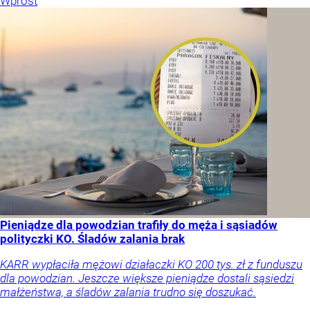
Wprost
Pieniądze dla powodzian trafiły do męża i sąsiadów
polityczki KO. Śladów zalania brak
KARR wypłaciła mężowi działaczki KO 200 tys. zł z funduszu
dla powodzian. Jeszcze większe pieniądze dostali sąsiedzi
małżeństwa, a śladów zalania trudno się doszukać.