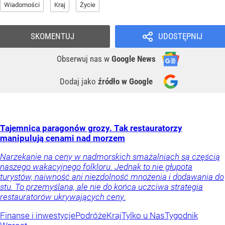
Wiadomości
Kraj
Życie
SKOMENTUJ
UDOSTĘPNIJ
Obserwuj nas
w
Google News
Dodaj jako
źródło w Google
Tajemnica paragonów grozy. Tak restauratorzy
manipulują cenami nad morzem
Narzekanie na ceny w nadmorskich smażalniach są częścią
naszego wakacyjnego folkloru. Jednak to nie głupota
turystów, naiwność ani niezdolność mnożenia i dodawania do
stu. To przemyślana, ale nie do końca uczciwa strategia
restauratorów ukrywających ceny.
Finanse i inwestycje
Podróże
Kraj
Tylko u Nas
Tygodnik