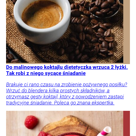
Do malinowego koktajlu dietetyczka wrzuca 2 łyżki.
Tak robi z niego sycące śniadanie
Brakuje ci rano czasu na zrobienie pożywnego posiłku?
Wrzuć do blendera kilka prostych składników, a
otrzymasz gęsty koktajl, który z powodzeniem zastąpi
tradycyjne śniadanie. Poleca go znana ekspertka.