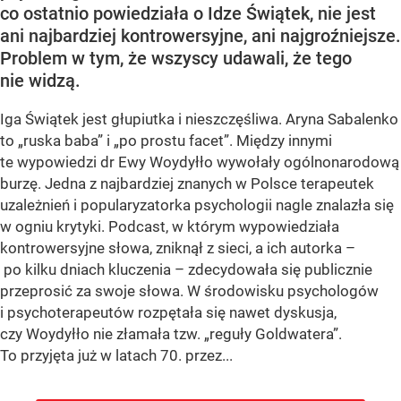
co ostatnio powiedziała o Idze Świątek, nie jest
ani najbardziej kontrowersyjne, ani najgroźniejsze.
Problem w tym, że wszyscy udawali, że tego
nie widzą.
Iga Świątek jest głupiutka i nieszczęśliwa. Aryna Sabalenko
to „ruska baba” i „po prostu facet”. Między innymi
te wypowiedzi dr Ewy Woydyłło wywołały ogólnonarodową
burzę. Jedna z najbardziej znanych w Polsce terapeutek
uzależnień i popularyzatorka psychologii nagle znalazła się
w ogniu krytyki. Podcast, w którym wypowiedziała
kontrowersyjne słowa, zniknął z sieci, a ich autorka –
po kilku dniach kluczenia – zdecydowała się publicznie
przeprosić za swoje słowa. W środowisku psychologów
i psychoterapeutów rozpętała się nawet dyskusja,
czy Woydyłło nie złamała tzw. „reguły Goldwatera”.
To przyjęta już w latach 70. przez...