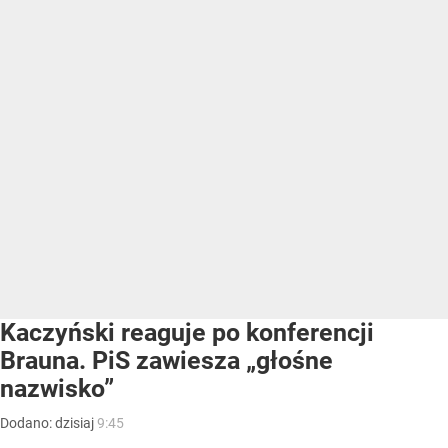
Kaczyński reaguje po konferencji
Brauna. PiS zawiesza „głośne
nazwisko”
Dodano:
dzisiaj
9:45