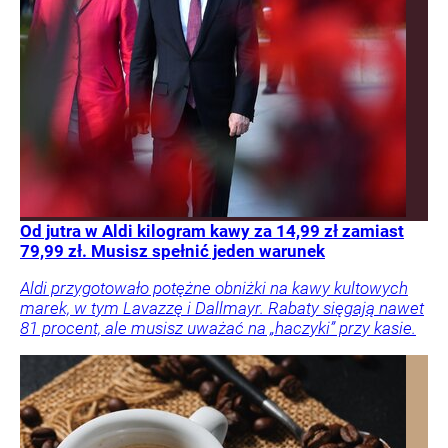
Od jutra w Aldi kilogram kawy za 14,99 zł zamiast
79,99 zł. Musisz spełnić jeden warunek
Aldi przygotowało potężne obniżki na kawy kultowych
marek, w tym Lavazzę i Dallmayr. Rabaty sięgają nawet
81 procent, ale musisz uważać na „haczyki” przy kasie.