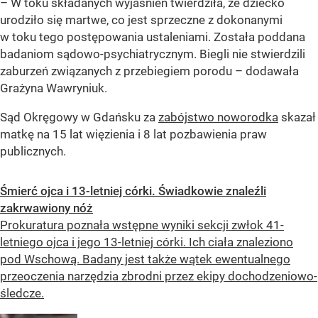
– W toku składanych wyjaśnień twierdziła, że dziecko
urodziło się martwe, co jest sprzeczne z dokonanymi
w toku tego postępowania ustaleniami. Została poddana
badaniom sądowo-psychiatrycznym. Biegli nie stwierdzili
zaburzeń związanych z przebiegiem porodu – dodawała
Grażyna Wawryniuk.
Sąd Okręgowy w Gdańsku za
zabójstwo noworodka
skazał
matkę na 15 lat więzienia i 8 lat pozbawienia praw
publicznych.
Śmierć ojca i 13-letniej córki. Świadkowie znaleźli
zakrwawiony nóż
Prokuratura poznała wstępne wyniki sekcji zwłok 41-
letniego ojca i jego 13-letniej córki. Ich ciała znaleziono
pod Wschową. Badany jest także wątek ewentualnego
przeoczenia narzędzia zbrodni przez ekipy dochodzeniowo-
śledcze.