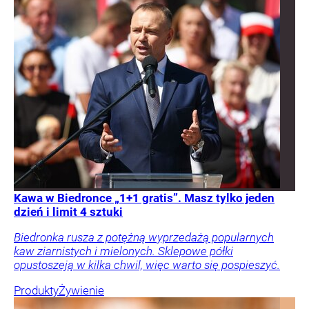
Kawa w Biedronce „1+1 gratis”. Masz tylko jeden
dzień i limit 4 sztuki
Biedronka rusza z potężną wyprzedażą popularnych
kaw ziarnistych i mielonych. Sklepowe półki
opustoszeją w kilka chwil, więc warto się pospieszyć.
Produkty
Żywienie