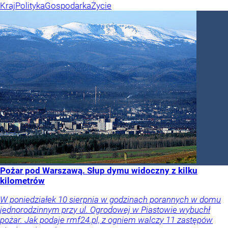
Kraj
Polityka
Gospodarka
Życie
Pożar pod Warszawą. Słup dymu widoczny z kilku
kilometrów
W poniedziałek 10 sierpnia w godzinach porannych w domu
jednorodzinnym przy ul. Ogrodowej w Piastowie wybuchł
pożar. Jak podaje rmf24.pl, z ogniem walczy 11 zastępów