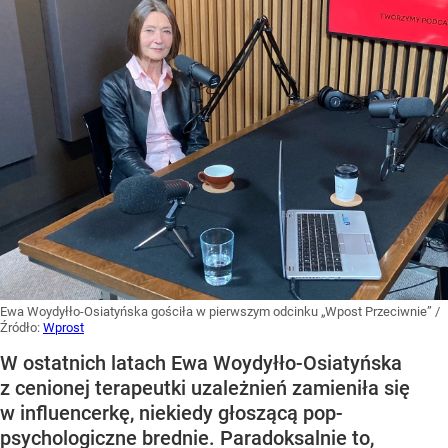
Ewa Woydyłło-Osiatyńska gościła w pierwszym odcinku „Wpost Przeciwnie”
/
Źródło:
Wprost
W ostatnich latach Ewa Woydyłło-Osiatyńska
z cenionej terapeutki uzależnień zamieniła się
w influencerkę, niekiedy głoszącą pop-
psychologiczne brednie. Paradoksalnie to,