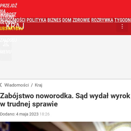
PRZEJDŹ
NA
WPROST
STRONĘ
WIADOMOŚCI
POLITYKA
BIZNES
DOM
ZDROWIE
ROZRYWKA
TYGODN
GŁÓWNĄ
KRAJ
UBSKRYBUJ
ZALOGUJ
MENU
Wiadomości
/
Kraj
Zabójstwo noworodka. Sąd wydał wyrok
w trudnej sprawie
Dodano:
4
maja
2023
18:26