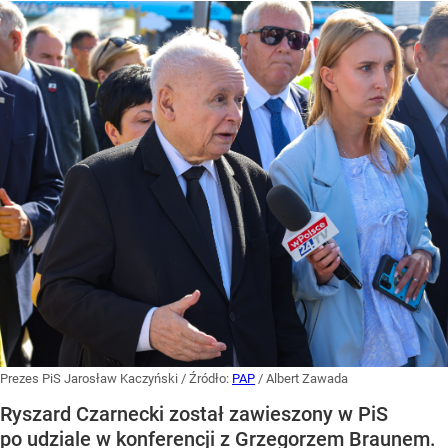
Prezes PiS Jarosław Kaczyński
/ Źródło:
PAP
/
Albert Zawada
Ryszard Czarnecki został zawieszony w PiS
po udziale w konferencji z Grzegorzem Braunem.