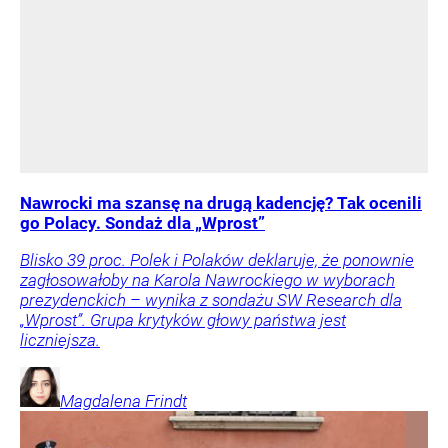
Nawrocki ma szansę na drugą kadencję? Tak ocenili
go Polacy. Sondaż dla „Wprost”
Blisko 39 proc. Polek i Polaków deklaruje, że ponownie
zagłosowałoby na Karola Nawrockiego w wyborach
prezydenckich – wynika z sondażu SW Research dla
„Wprost”. Grupa krytyków głowy państwa jest
liczniejsza.
Magdalena
Frindt