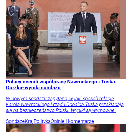
Polacy ocenili współpracę Nawrockiego i Tuska.
Gorzkie wyniki sondażu
W nowym sondażu zapytano, w jaki sposób relacje
Karola Nawrockiego i rządu Donalda Tuska przekładają
się na bezpieczeństwo Polski. Wyniki są wymowne.
Sondaże
Kraj
Polityka
Opinie i komentarze