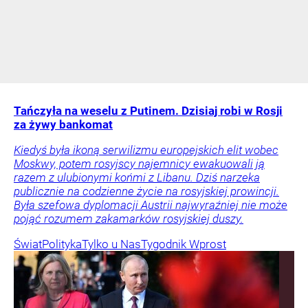
Tańczyła na weselu z Putinem. Dzisiaj robi w Rosji
za żywy bankomat
Kiedyś była ikoną serwilizmu europejskich elit wobec
Moskwy, potem rosyjscy najemnicy ewakuowali ją
razem z ulubionymi końmi z Libanu. Dziś narzeka
publicznie na codzienne życie na rosyjskiej prowincji.
Była szefowa dyplomacji Austrii najwyraźniej nie może
pojąć rozumem zakamarków rosyjskiej duszy.
Świat
Polityka
Tylko u Nas
Tygodnik Wprost