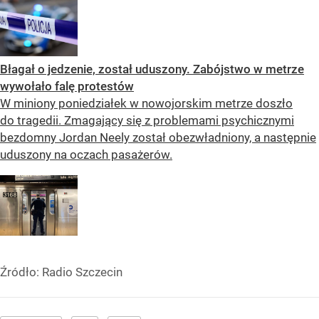
Błagał o jedzenie, został uduszony. Zabójstwo w metrze
wywołało falę protestów
W miniony poniedziałek w nowojorskim metrze doszło
do tragedii. Zmagający się z problemami psychicznymi
bezdomny Jordan Neely został obezwładniony, a następnie
uduszony na oczach pasażerów.
Źródło:
Radio Szczecin