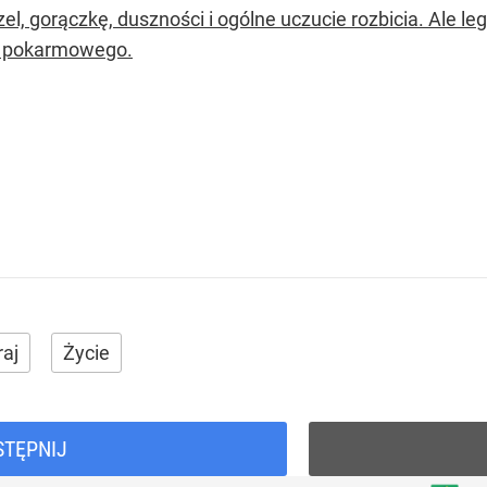
zel, gorączkę, duszności i ogólne uczucie rozbicia. Ale 
u pokarmowego.
raj
Życie
STĘPNIJ