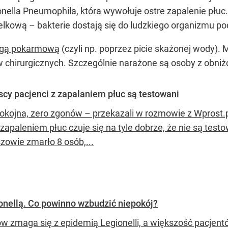
onella Pneumophila, która wywołuje ostre zapalenie płuc.
elkową – bakterie dostają się do ludzkiego organizmu 
ogą pokarmową
(czyli np. poprzez picie skażonej wody). 
 chirurgicznych. Szczególnie narażone są osoby z obniż
scy pacjenci z zapalaniem płuc są testowani
okojna, zero zgonów – przekazali w rozmowie z Wprost.pl
zapaleniem płuc czuje się na tyle dobrze, że nie są testo
zowie zmarło 8 osób,...
nellą. Co powinno wzbudzić niepokój?
 zmaga się z epidemią Legionelli, a większość pacjentów,