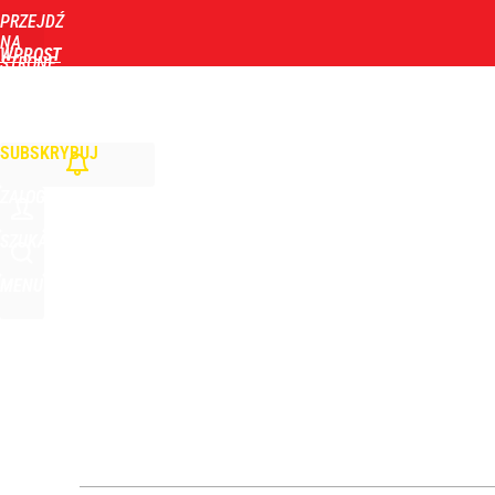
PRZEJDŹ
Udostępnij
0
Skomentuj
NA
WPROST
STRONĘ
GŁÓWNĄ
WIADOMOŚCI
POLITYKA
BIZNES
DOM
ZDROWIE
ROZRYWKA
TYGOD
SUBSKRYBUJ
ZALOGUJ
SZUKAJ
MENU