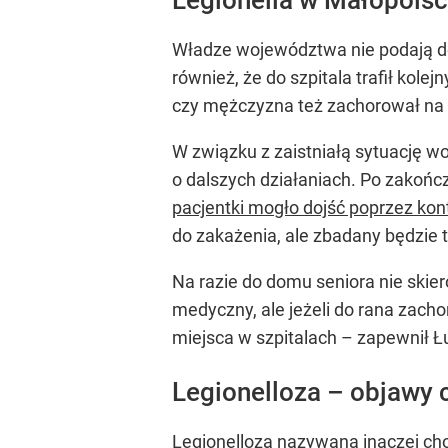
Władze województwa nie podają dok
również, że do szpitala trafił kol
czy mężczyzna też zachorował na 
W związku z zaistniałą sytuację w
o dalszych działaniach. Po zakoń
pacjentki mogło dojść poprzez kon
do zakażenia, ale zbadany będzie
Na razie do domu seniora nie skie
medyczny, ale jeżeli do rana zach
miejsca w szpitalach – zapewnił Ł
Legionelloza – objawy 
Legionelloza nazywana inaczej ch