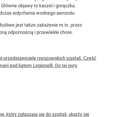
 Główne objawy to kaszel i gorączka.
podczas wdychania wodnego aerozolu.
Możliwe jest także zakażenie m.in. przez
oną odpornością i przewlekle chore.
 przedstawiciele rzeszowskich szpitali. Część
wani pod kątem Legionelli. Do tej pory
 który zgłaszają się do szpitali, skarży się