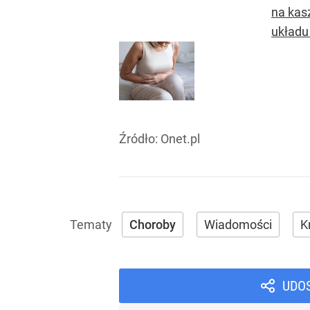
na kas
układ
Źródło:
Onet.pl
Choroby
Wiadomości
K
UDO