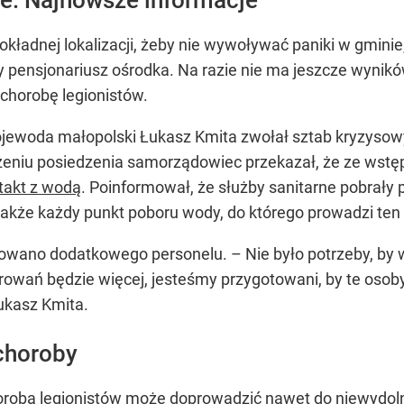
ładnej lokalizacji, żeby nie wywoływać paniki w gminie
ejny pensjonariusz ośrodka. Na razie nie ma jeszcze wyni
chorobę legionistów.
ojewoda małopolski Łukasz Kmita zwołał sztab kryzysow
czeniu posiedzenia samorządowiec przekazał, że ze wstę
takt z wodą
. Poinformował, że służby sanitarne pobrały 
 także każdy punkt poboru wody, do którego prowadzi te
rowano dodatkowego personelu. – Nie było potrzeby, by
orowań będzie więcej, jesteśmy przygotowani, by te osob
ukasz Kmita.
choroby
orobą legionistów może doprowadzić nawet do niewydoln