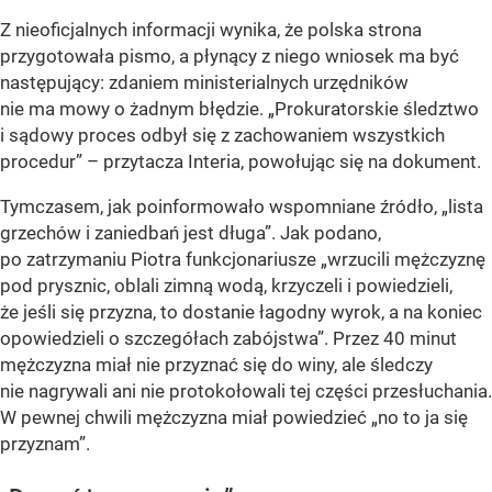
Z nieoficjalnych informacji wynika, że polska strona
przygotowała pismo, a płynący z niego wniosek ma być
następujący: zdaniem ministerialnych urzędników
nie ma mowy o żadnym błędzie. „Prokuratorskie śledztwo
i sądowy proces odbył się z zachowaniem wszystkich
procedur” – przytacza Interia, powołując się na dokument.
Tymczasem, jak poinformowało wspomniane źródło, „lista
grzechów i zaniedbań jest długa”. Jak podano,
po zatrzymaniu Piotra funkcjonariusze „wrzucili mężczyznę
pod prysznic, oblali zimną wodą, krzyczeli i powiedzieli,
że jeśli się przyzna, to dostanie łagodny wyrok, a na koniec
opowiedzieli o szczegółach zabójstwa”. Przez 40 minut
mężczyzna miał nie przyznać się do winy, ale śledczy
nie nagrywali ani nie protokołowali tej części przesłuchania.
W pewnej chwili mężczyzna miał powiedzieć „no to ja się
przyznam”.