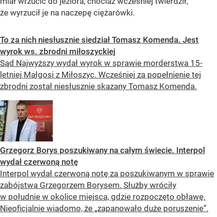
miał wrzucić do jeziora, chociaż wcześniej twierdził,
że wyrzucił je na naczepę ciężarówki.
To za nich niesłusznie siedział Tomasz Komenda. Jest
wyrok ws. zbrodni miłoszyckiej
Sąd Najwyższy wydał wyrok w sprawie morderstwa 15-
letniej Małgosi z Miłoszyc. Wcześniej za popełnienie tej
zbrodni został niesłusznie skazany Tomasz Komenda.
Grzegorz Borys poszukiwany na całym świecie. Interpol
wydał czerwoną notę
Interpol wydał czerwoną notę za poszukiwanym w sprawie
zabójstwa Grzegorzem Borysem. Służby wróciły
w południe w okolice miejsca, gdzie rozpoczęto obławę.
Nieoficjalnie wiadomo, że „zapanowało duże poruszenie”.