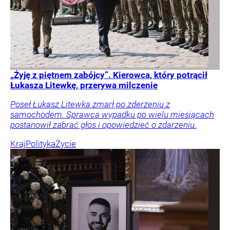
„Żyję z piętnem zabójcy”. Kierowca, który potrącił
Łukasza Litewkę, przerywa milczenie
Poseł Łukasz Litewka zmarł po zderzeniu z
samochodem. Sprawca wypadku po wielu miesiącach
postanowił zabrać głos i opowiedzieć o zdarzeniu.
Kraj
Polityka
Życie