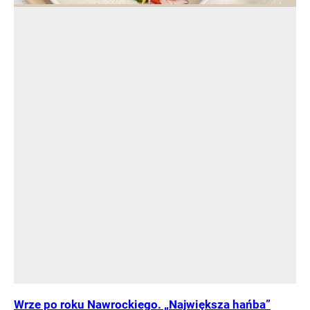
Wrze po roku Nawrockiego. „Największa hańba”