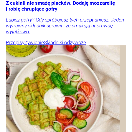
Z cukinii nie smażę placków. Dodaję mozzarellę
i robię chrupiące gofry
Lubisz gofry? Gdy spróbujesz tych przepadniesz. Jeden
wytrawny składnik sprawia, że smakują naprawdę
wyjątkowo.
Przepisy
Żywienie
Składniki odżywcze