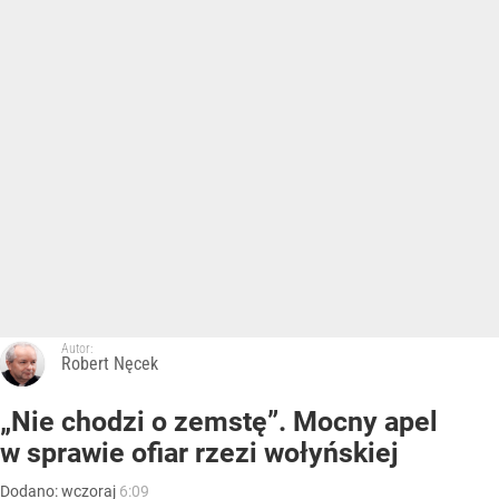
Autor:
Robert Nęcek
„Nie chodzi o zemstę”. Mocny apel
w sprawie ofiar rzezi wołyńskiej
Dodano:
wczoraj
6:09