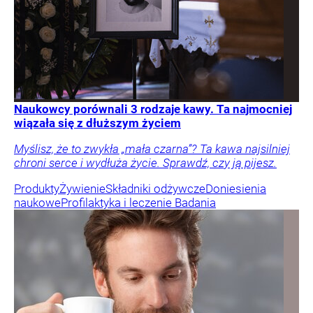
Naukowcy porównali 3 rodzaje kawy. Ta najmocniej
wiązała się z dłuższym życiem
Myślisz, że to zwykła „mała czarna”? Ta kawa najsilniej
chroni serce i wydłuża życie. Sprawdź, czy ją pijesz.
Produkty
Żywienie
Składniki odżywcze
Doniesienia
naukowe
Profilaktyka i leczenie
Badania