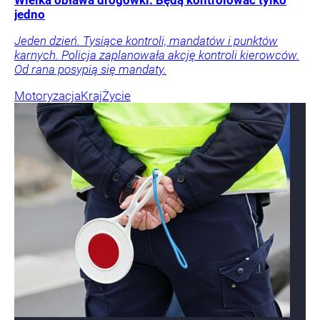
Wielka obława drogówki. Będą kontrolować tylko
jedno
Jeden dzień. Tysiące kontroli, mandatów i punktów
karnych. Policja zaplanowała akcję kontroli kierowców.
Od rana posypią się mandaty.
Motoryzacja
Kraj
Życie