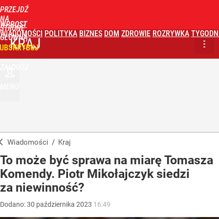
PRZEJDŹ
NA
WPROST
STRONĘ
WIADOMOŚCI
POLITYKA
BIZNES
DOM
ZDROWIE
ROZRYWKA
TYGODN
GŁÓWNĄ
KRAJ
UBSKRYBUJ
ZALOGUJ
MENU
Wiadomości
/
Kraj
To może być sprawa na miarę Tomasza
Komendy. Piotr Mikołajczyk siedzi
za niewinność?
Dodano:
30
października
2023
16:49