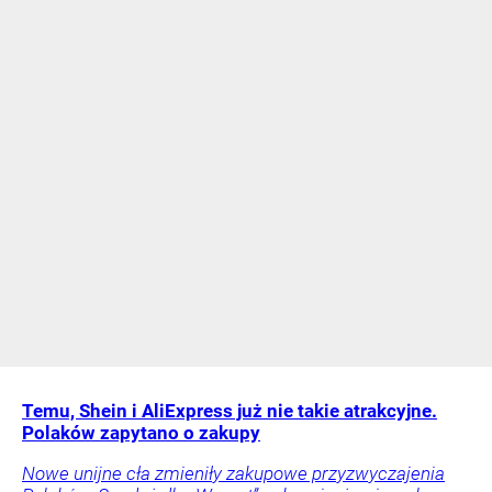
Temu, Shein i AliExpress już nie takie atrakcyjne.
Polaków zapytano o zakupy
Nowe unijne cła zmieniły zakupowe przyzwyczajenia