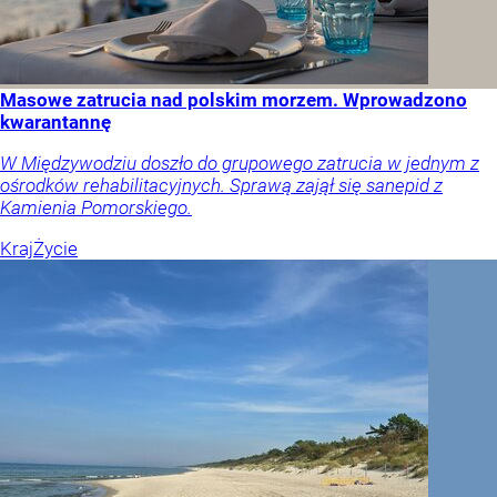
Masowe zatrucia nad polskim morzem. Wprowadzono
kwarantannę
W Międzywodziu doszło do grupowego zatrucia w jednym z
ośrodków rehabilitacyjnych. Sprawą zajął się sanepid z
Kamienia Pomorskiego.
Kraj
Życie