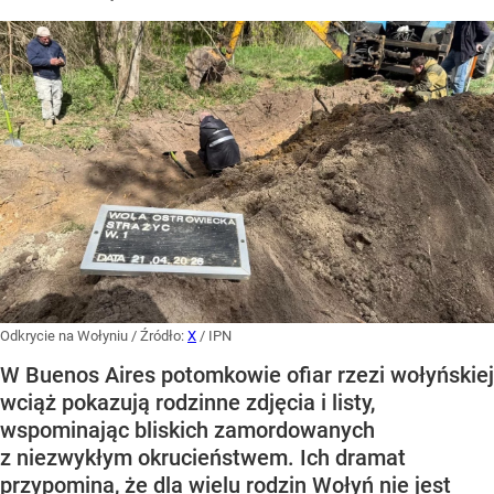
Odkrycie na Wołyniu
/ Źródło:
X
/
IPN
W Buenos Aires potomkowie ofiar rzezi wołyńskiej
wciąż pokazują rodzinne zdjęcia i listy,
wspominając bliskich zamordowanych
z niezwykłym okrucieństwem. Ich dramat
przypomina, że dla wielu rodzin Wołyń nie jest