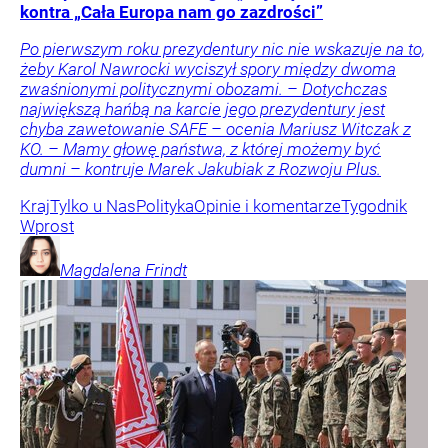
kontra „Cała Europa nam go zazdrości”
Po pierwszym roku prezydentury nic nie wskazuje na to,
żeby Karol Nawrocki wyciszył spory między dwoma
zwaśnionymi politycznymi obozami. – Dotychczas
największą hańbą na karcie jego prezydentury jest
chyba zawetowanie SAFE – ocenia Mariusz Witczak z
KO. – Mamy głowę państwa, z której możemy być
dumni – kontruje Marek Jakubiak z Rozwoju Plus.
Kraj
Tylko u Nas
Polityka
Opinie i komentarze
Tygodnik
Wprost
Magdalena
Frindt