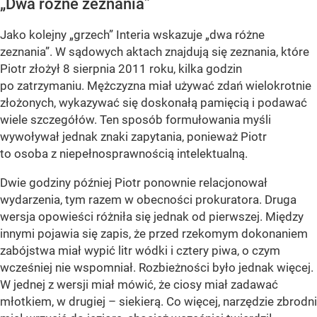
„Dwa różne zeznania”
Jako kolejny „grzech” Interia wskazuje „dwa różne
zeznania”. W sądowych aktach znajdują się zeznania, które
Piotr złożył 8 sierpnia 2011 roku, kilka godzin
po zatrzymaniu. Mężczyzna miał używać zdań wielokrotnie
złożonych, wykazywać się doskonałą pamięcią i podawać
wiele szczegółów. Ten sposób formułowania myśli
wywoływał jednak znaki zapytania, ponieważ Piotr
to osoba z niepełnosprawnością intelektualną.
Dwie godziny później Piotr ponownie relacjonował
wydarzenia, tym razem w obecności prokuratora. Druga
wersja opowieści różniła się jednak od pierwszej. Między
innymi pojawia się zapis, że przed rzekomym dokonaniem
zabójstwa miał wypić litr wódki i cztery piwa, o czym
wcześniej nie wspomniał. Rozbieżności było jednak więcej.
W jednej z wersji miał mówić, że ciosy miał zadawać
młotkiem, w drugiej – siekierą. Co więcej, narzędzie zbrodni