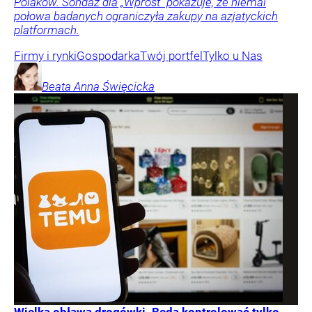
Polaków. Sondaż dla „Wprost” pokazuje, że niemal
połowa badanych ograniczyła zakupy na azjatyckich
platformach.
Firmy i rynki
Gospodarka
Twój portfel
Tylko u Nas
Beata Anna
Święcicka