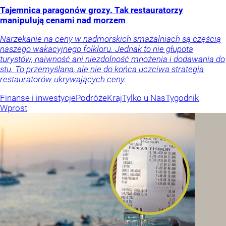
Tajemnica paragonów grozy. Tak restauratorzy
manipulują cenami nad morzem
Narzekanie na ceny w nadmorskich smażalniach są częścią
naszego wakacyjnego folkloru. Jednak to nie głupota
turystów, naiwność ani niezdolność mnożenia i dodawania do
stu. To przemyślana, ale nie do końca uczciwa strategia
restauratorów ukrywających ceny.
Finanse i inwestycje
Podróże
Kraj
Tylko u Nas
Tygodnik
Wprost