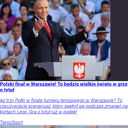
Polski finał w Warszawie! To będzie wielkie święto w grze
o tytuł
Aż trzy Polki w finale turnieju tenisowego w Warszawie? To
rzeczywiście scenariusz, który spełnił się podczas zmagań na
kortach Legii. Gra o tytuł już w piątek!
Tenis
Sport