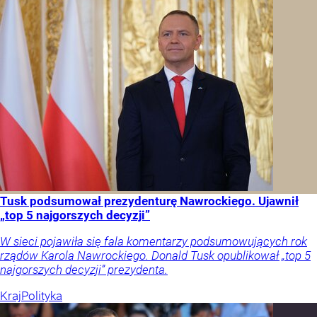
Tusk podsumował prezydenturę Nawrockiego. Ujawnił
„top 5 najgorszych decyzji”
W sieci pojawiła się fala komentarzy podsumowujących rok
rządów Karola Nawrockiego. Donald Tusk opublikował „top 5
najgorszych decyzji” prezydenta.
Kraj
Polityka