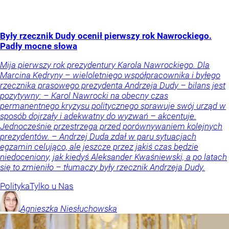
Były rzecznik Dudy ocenił pierwszy rok Nawrockiego.
Padły mocne słowa
Mija pierwszy rok prezydentury Karola Nawrockiego. Dla
Marcina Kędryny – wieloletniego współpracownika i byłego
rzecznika prasowego prezydenta Andrzeja Dudy – bilans jest
pozytywny: – Karol Nawrocki na obecny czas
permanentnego kryzysu politycznego sprawuje swój urząd w
sposób dojrzały i adekwatny do wyzwań – akcentuje.
Jednocześnie przestrzega przed porównywaniem kolejnych
prezydentów. – Andrzej Duda zdał w paru sytuacjach
egzamin celująco, ale jeszcze przez jakiś czas będzie
niedoceniony, jak kiedyś Aleksander Kwaśniewski, a po latach
się to zmieniło – tłumaczy były rzecznik Andrzeja Dudy.
Polityka
Tylko u Nas
Agnieszka
Niesłuchowska