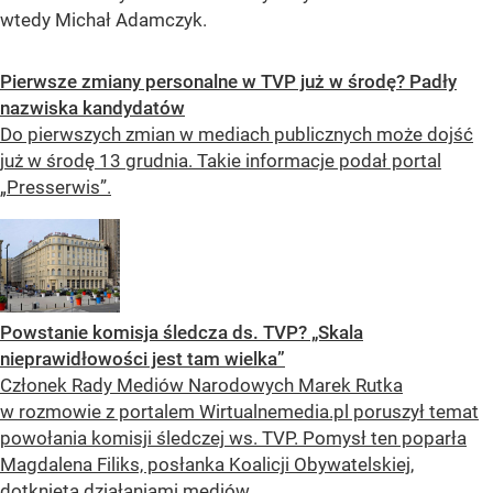
wtedy Michał Adamczyk.
Pierwsze zmiany personalne w TVP już w środę? Padły
nazwiska kandydatów
Do pierwszych zmian w mediach publicznych może dojść
już w środę 13 grudnia. Takie informacje podał portal
„Presserwis”.
Powstanie komisja śledcza ds. TVP? „Skala
nieprawidłowości jest tam wielka”
Członek Rady Mediów Narodowych Marek Rutka
w rozmowie z portalem Wirtualnemedia.pl poruszył temat
powołania komisji śledczej ws. TVP. Pomysł ten poparła
Magdalena Filiks, posłanka Koalicji Obywatelskiej,
dotknięta działaniami mediów...