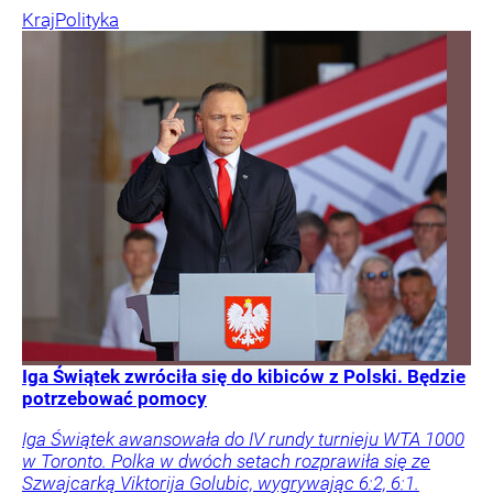
Kraj
Polityka
Iga Świątek zwróciła się do kibiców z Polski. Będzie
potrzebować pomocy
Iga Świątek awansowała do IV rundy turnieju WTA 1000
w Toronto. Polka w dwóch setach rozprawiła się ze
Szwajcarką Viktorija Golubic, wygrywając 6:2, 6:1.