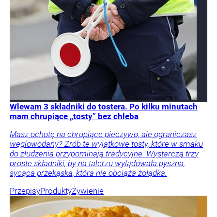
Wlewam 3 składniki do tostera. Po kilku minutach
mam chrupiące „tosty” bez chleba
Masz ochotę na chrupiące pieczywo, ale ograniczasz
węglowodany? Zrób te wyjątkowe tosty, które w smaku
do złudzenia przypominają tradycyjne. Wystarczą trzy
proste składniki, by na talerzu wylądowała pyszna,
sycąca przekąska, która nie obciąża żołądka.
Przepisy
Produkty
Żywienie