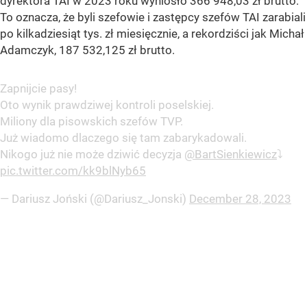
dyrektora TAI w 2023 roku wyniosło 366 948,03 zł brutto.
To oznacza, że byli szefowie i zastępcy szefów TAI zarabiali
po kilkadziesiąt tys. zł miesięcznie, a rekordziści jak Michał
Adamczyk, 187 532,125 zł brutto.
Zapnijcie pasy!
Oto wynik prawdziwej kontroli poselskiej.
Miliony dla pisowskich szefów TVP.
Już wiadomo dlaczego się tam zabarykadowali.
Nikogo już nie może dziwić decyzja
@BartSienkiewicz
⤵️
pic.twitter.com/kk9blNyb65
— Dariusz Joński (@Dariusz_Jonski)
December 28, 2023