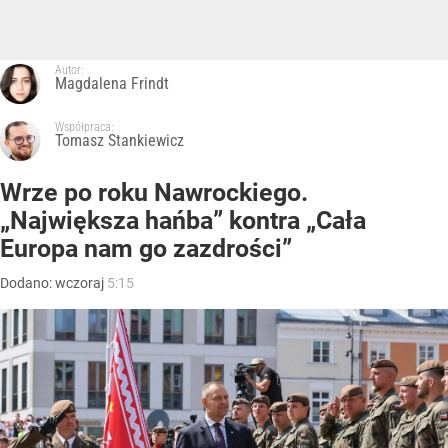
Autor:
Magdalena Frindt
Współpraca:
Tomasz Stankiewicz
Wrze po roku Nawrockiego.
„Największa hańba” kontra „Cała
Europa nam go zazdrości”
Dodano:
wczoraj
5:15