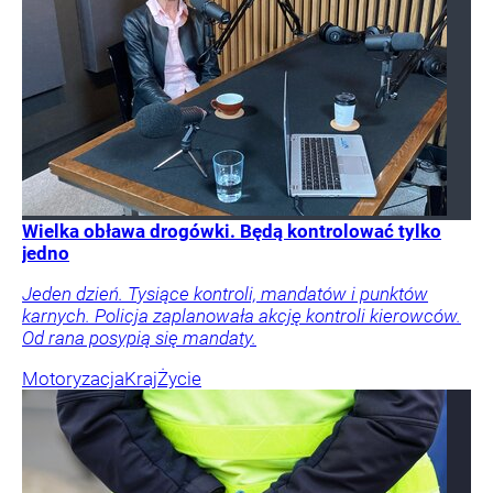
Wielka obława drogówki. Będą kontrolować tylko
jedno
Jeden dzień. Tysiące kontroli, mandatów i punktów
karnych. Policja zaplanowała akcję kontroli kierowców.
Od rana posypią się mandaty.
Motoryzacja
Kraj
Życie