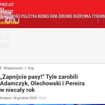
PRZEJDŹ
NA
WPROST
STRONĘ
WIADOMOŚCI
POLITYKA
BIZNES
DOM
ZDROWIE
ROZRYWKA
TYGODN
GŁÓWNĄ
KRAJ
UBSKRYBUJ
ZALOGUJ
MENU
Wiadomości
/
Kraj
„Zapnijcie pasy!” Tyle zarobili
Adamczyk, Olechowski i Pereira
w niecały rok
Dodano:
28
grudnia
2023
18:54