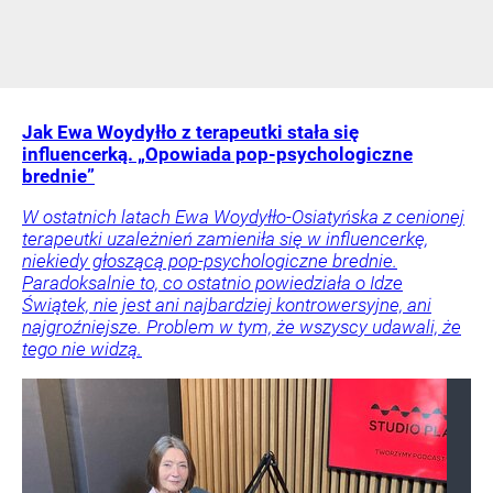
Jak Ewa Woydyłło z terapeutki stała się
influencerką. „Opowiada pop-psychologiczne
brednie”
W ostatnich latach Ewa Woydyłło-Osiatyńska z cenionej
terapeutki uzależnień zamieniła się w influencerkę,
niekiedy głoszącą pop-psychologiczne brednie.
Paradoksalnie to, co ostatnio powiedziała o Idze
Świątek, nie jest ani najbardziej kontrowersyjne, ani
najgroźniejsze. Problem w tym, że wszyscy udawali, że
tego nie widzą.