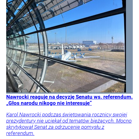
Nawrocki reaguje na decyzję Senatu ws. referendum.
„Głos narodu nikogo nie interesuje”
Karol Nawrocki podczas świętowania rocznicy swojej
prezydentury nie uciekał od tematów bieżących. Mocno
skrytykował Senat za odrzucenie pomysłu z
referendum.