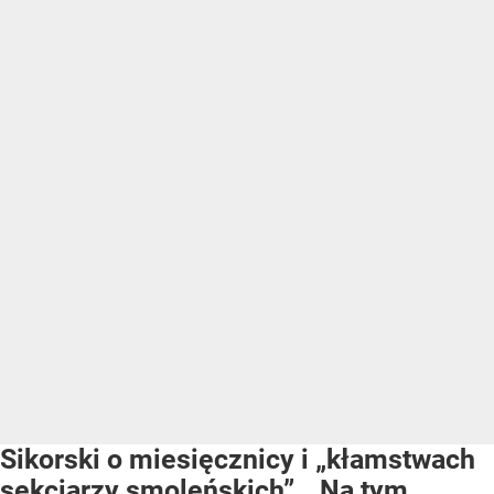
Sikorski o miesięcznicy i „kłamstwach
sekciarzy smoleńskich”. „Na tym