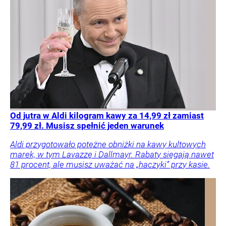
Od jutra w Aldi kilogram kawy za 14,99 zł zamiast
79,99 zł. Musisz spełnić jeden warunek
Aldi przygotowało potężne obniżki na kawy kultowych
marek, w tym Lavazzę i Dallmayr. Rabaty sięgają nawet
81 procent, ale musisz uważać na „haczyki” przy kasie.