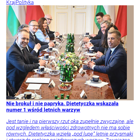
Kraj
Polityka
Nie brokuł i nie papryka. Dietetyczka wskazała
numer 1 wśród letnich warzyw
Jest tanie i na pierwszy rzut oka zupełnie zwyczajne, ale
pod względem właściwości zdrowotnych nie ma sobie
równych. Dietetyczka wzięła „pod lupę” letnie przysmaki
i stworzyła ranking najzdrowszych warzyw. Zwycięzca