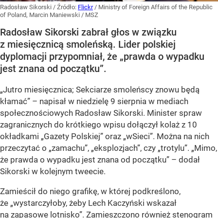
Radosław Sikorski
/ Źródło:
Flickr
/
Ministry of Foreign Affairs of the Republic
of Poland, Marcin Maniewski / MSZ
Radosław Sikorski zabrał głos w związku
z miesięcznicą smoleńską. Lider polskiej
dyplomacji przypomniał, że „prawda o wypadku
jest znana od początku”.
„Jutro miesięcznica; Sekciarze smoleńscy znowu będą
kłamać” – napisał w niedzielę 9 sierpnia w mediach
społecznościowych Radosław Sikorski. Minister spraw
zagranicznych do krótkiego wpisu dołączył kolaż z 10
okładkami „Gazety Polskiej” oraz „wSieci”. Można na nich
przeczytać o „zamachu”, „eksplozjach”, czy „trotylu”. „Mimo,
że prawda o wypadku jest znana od początku” – dodał
Sikorski w kolejnym tweecie.
Zamieścił do niego grafikę, w której podkreślono,
że „wystarczyłoby, żeby Lech Kaczyński wskazał
na zapasowe lotnisko”. Zamieszczono również stenogram