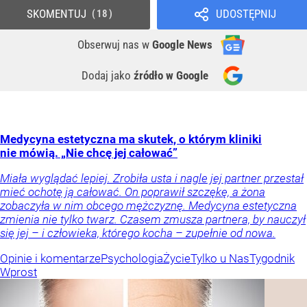
SKOMENTUJ
UDOSTĘPNIJ
18
Obserwuj nas
w
Google News
Dodaj jako
źródło w Google
Medycyna estetyczna ma skutek, o którym kliniki
nie mówią. „Nie chcę jej całować”
Miała wyglądać lepiej. Zrobiła usta i nagle jej partner przestał
mieć ochotę ją całować. On poprawił szczękę, a żona
zobaczyła w nim obcego mężczyznę. Medycyna estetyczna
zmienia nie tylko twarz. Czasem zmusza partnera, by nauczył
się jej – i człowieka, którego kocha – zupełnie od nowa.
Opinie i komentarze
Psychologia
Życie
Tylko u Nas
Tygodnik
Wprost