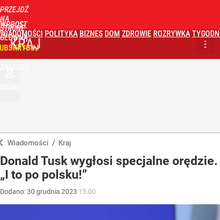
PRZEJDŹ
NA
WPROST
STRONĘ
WIADOMOŚCI
POLITYKA
BIZNES
DOM
ZDROWIE
ROZRYWKA
TYGODN
GŁÓWNĄ
KRAJ
UBSKRYBUJ
ZALOGUJ
MENU
Wiadomości
/
Kraj
Donald Tusk wygłosi specjalne orędzie.
„I to po polsku!”
Dodano:
30
grudnia
2023
15:00