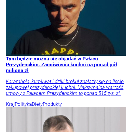
Tym będzie można się objadać w Pałacu
Prezydenckim. Zamówienia kuchni na ponad pół
miliona zł
Karambola, kumkwat i dziki brokuł znalazły się na liście
zakupowej prezydenckiej kuchni. Maksymalna wartość
umowy z Pałacem Prezydenckim to ponad 515 tys. zł.
Kraj
Polityka
Diety
Produkty