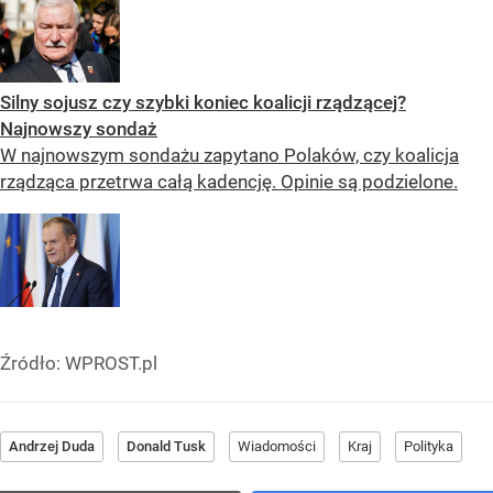
Silny sojusz czy szybki koniec koalicji rządzącej?
Najnowszy sondaż
W najnowszym sondażu zapytano Polaków, czy koalicja
rządząca przetrwa całą kadencję. Opinie są podzielone.
Źródło:
WPROST.pl
Andrzej Duda
Donald Tusk
Wiadomości
Kraj
Polityka