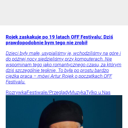
Rojek zaskakuje po 19 latach OFF Festivalu: Dziś
prawdopodobnie bym tego nie zrobił
Dzieci były małe, usypialiśmy je, wchodziliśmy na górę i
do późnej nocy siedzieliśmy przy komputerach. Nie
wspominam tego jako romantycznego czasu, za którym
dziś szczególnie tęsknię. To była po prostu bardzo
ciężka praca – mówi Artur Rojek o początkach OFF
Festivalu.
Rozrywka
Festiwale/Przeglądy
Muzyka
Tylko u Nas