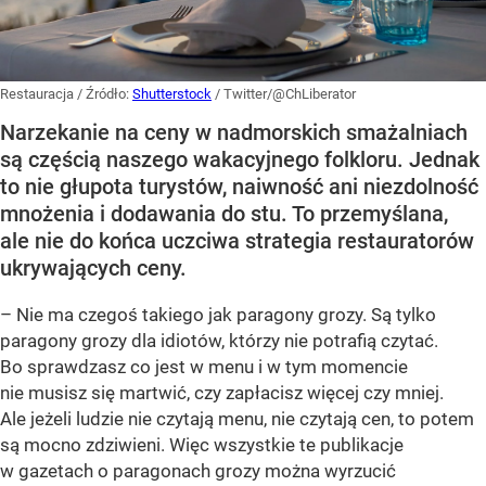
Restauracja
/ Źródło:
Shutterstock
/
Twitter/@ChLiberator
Narzekanie na ceny w nadmorskich smażalniach
są częścią naszego wakacyjnego folkloru. Jednak
to nie głupota turystów, naiwność ani niezdolność
mnożenia i dodawania do stu. To przemyślana,
ale nie do końca uczciwa strategia restauratorów
ukrywających ceny.
– Nie ma czegoś takiego jak paragony grozy. Są tylko
paragony grozy dla idiotów, którzy nie potrafią czytać.
Bo sprawdzasz co jest w menu i w tym momencie
nie musisz się martwić, czy zapłacisz więcej czy mniej.
Ale jeżeli ludzie nie czytają menu, nie czytają cen, to potem
są mocno zdziwieni. Więc wszystkie te publikacje
w gazetach o paragonach grozy można wyrzucić