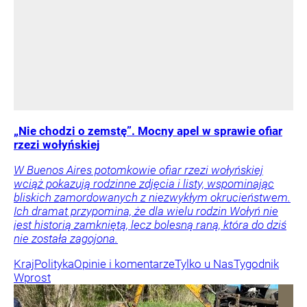
„Nie chodzi o zemstę”. Mocny apel w sprawie ofiar
rzezi wołyńskiej
W Buenos Aires potomkowie ofiar rzezi wołyńskiej
wciąż pokazują rodzinne zdjęcia i listy, wspominając
bliskich zamordowanych z niezwykłym okrucieństwem.
Ich dramat przypomina, że dla wielu rodzin Wołyń nie
jest historią zamkniętą, lecz bolesną raną, która do dziś
nie została zagojona.
Kraj
Polityka
Opinie i komentarze
Tylko u Nas
Tygodnik
Wprost