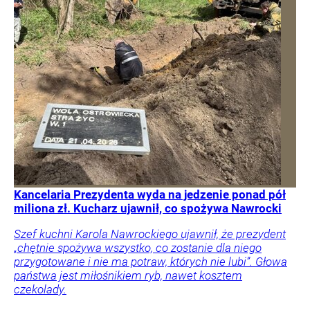
Kancelaria Prezydenta wyda na jedzenie ponad pół
miliona zł. Kucharz ujawnił, co spożywa Nawrocki
Szef kuchni Karola Nawrockiego ujawnił, że prezydent
„chętnie spożywa wszystko, co zostanie dla niego
przygotowane i nie ma potraw, których nie lubi”. Głowa
państwa jest miłośnikiem ryb, nawet kosztem
czekolady.