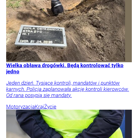
Wielka obława drogówki. Będą kontrolować tylko
jedno
Jeden dzień. Tysiące kontroli, mandatów i punktów
karnych. Policja zaplanowała akcję kontroli kierowców.
Od rana posypią się mandaty.
Motoryzacja
Kraj
Życie