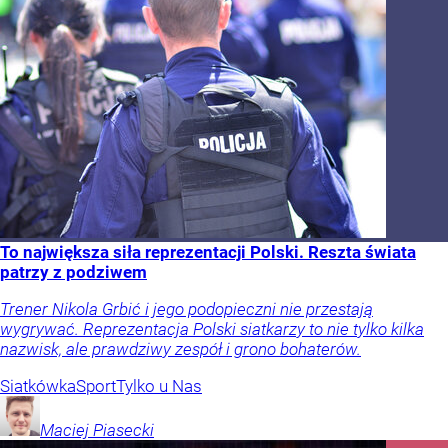
To największa siła reprezentacji Polski. Reszta świata
patrzy z podziwem
Trener Nikola Grbić i jego podopieczni nie przestają
wygrywać. Reprezentacja Polski siatkarzy to nie tylko kilka
nazwisk, ale prawdziwy zespół i grono bohaterów.
Siatkówka
Sport
Tylko u Nas
Maciej
Piasecki