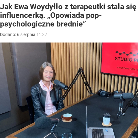
Jak Ewa Woydyłło z terapeutki stała się
influencerką. „Opowiada pop-
psychologiczne brednie”
Dodano:
6
sierpnia
11:37