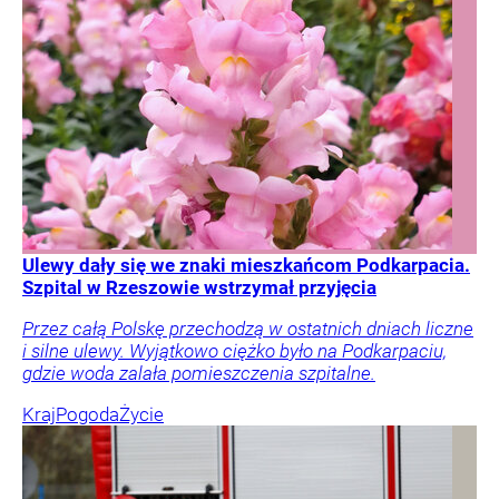
Ulewy dały się we znaki mieszkańcom Podkarpacia.
Szpital w Rzeszowie wstrzymał przyjęcia
Przez całą Polskę przechodzą w ostatnich dniach liczne
i silne ulewy. Wyjątkowo ciężko było na Podkarpaciu,
gdzie woda zalała pomieszczenia szpitalne.
Kraj
Pogoda
Życie