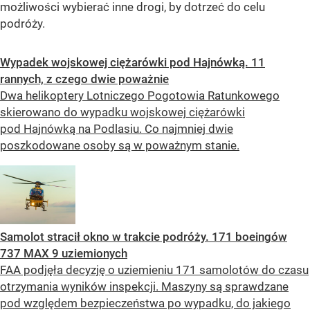
możliwości wybierać inne drogi, by dotrzeć do celu
podróży.
Wypadek wojskowej ciężarówki pod Hajnówką. 11
rannych, z czego dwie poważnie
Dwa helikoptery Lotniczego Pogotowia Ratunkowego
skierowano do wypadku wojskowej ciężarówki
pod Hajnówką na Podlasiu. Co najmniej dwie
poszkodowane osoby są w poważnym stanie.
Samolot stracił okno w trakcie podróży. 171 boeingów
737 MAX 9 uziemionych
FAA podjęła decyzję o uziemieniu 171 samolotów do czasu
otrzymania wyników inspekcji. Maszyny są sprawdzane
pod względem bezpieczeństwa po wypadku, do jakiego