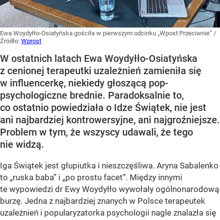
Ewa Woydyłło-Osiatyńska gościła w pierwszym odcinku „Wpost Przeciwnie”
/
Źródło:
Wprost
W ostatnich latach Ewa Woydyłło-Osiatyńska
z cenionej terapeutki uzależnień zamieniła się
w influencerkę, niekiedy głoszącą pop-
psychologiczne brednie. Paradoksalnie to,
co ostatnio powiedziała o Idze Świątek, nie jest
ani najbardziej kontrowersyjne, ani najgroźniejsze.
Problem w tym, że wszyscy udawali, że tego
nie widzą.
Iga Świątek jest głupiutka i nieszczęśliwa. Aryna Sabalenko
to „ruska baba” i „po prostu facet”. Między innymi
te wypowiedzi dr Ewy Woydyłło wywołały ogólnonarodową
burzę. Jedna z najbardziej znanych w Polsce terapeutek
uzależnień i popularyzatorka psychologii nagle znalazła się