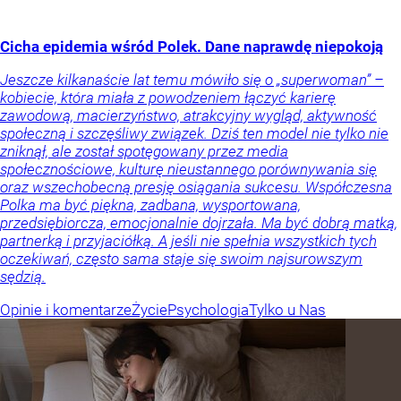
Cicha epidemia wśród Polek. Dane naprawdę niepokoją
Jeszcze kilkanaście lat temu mówiło się o „superwoman” –
kobiecie, która miała z powodzeniem łączyć karierę
zawodową, macierzyństwo, atrakcyjny wygląd, aktywność
społeczną i szczęśliwy związek. Dziś ten model nie tylko nie
zniknął, ale został spotęgowany przez media
społecznościowe, kulturę nieustannego porównywania się
oraz wszechobecną presję osiągania sukcesu. Współczesna
Polka ma być piękna, zadbana, wysportowana,
przedsiębiorcza, emocjonalnie dojrzała. Ma być dobrą matką,
partnerką i przyjaciółką. A jeśli nie spełnia wszystkich tych
oczekiwań, często sama staje się swoim najsurowszym
sędzią.
Opinie i komentarze
Życie
Psychologia
Tylko u Nas