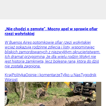
„Nie chodzi o zemstę”. Mocny apel w sprawie ofiar
rzezi wołyńskiej
W Buenos Aires potomkowie ofiar rzezi wołyńskiej
wciąż pokazują rodzinne zdjęcia i listy, wspominając
bliskich zamordowanych z niezwykłym okrucieństwem.
Ich dramat przypomina, że dla wielu rodzin Wołyń nie
jest historią zamkniętą, lecz bolesną raną, która do dziś
nie została zagojona.
Kraj
Polityka
Opinie i komentarze
Tylko u Nas
Tygodnik
Wprost