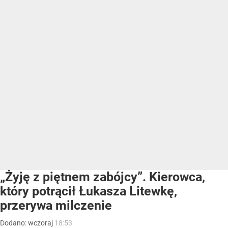
„Żyję z piętnem zabójcy”. Kierowca,
który potrącił Łukasza Litewkę,
przerywa milczenie
Dodano:
wczoraj
18:53