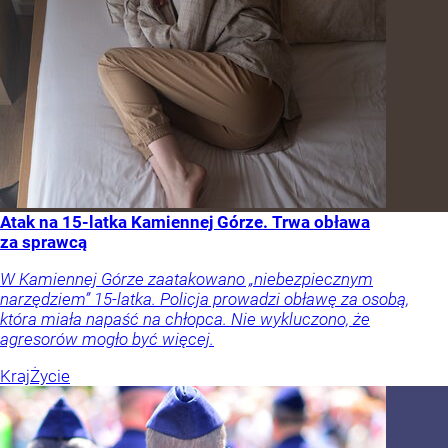
Atak na 15-latka Kamiennej Górze. Trwa obława
za sprawcą
W Kamiennej Górze zaatakowano „niebezpiecznym
narzędziem” 15-latka. Policja prowadzi obławę za osobą,
która miała napaść na chłopca. Nie wykluczono, że
agresorów mogło być więcej.
Kraj
Życie