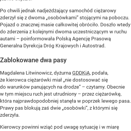
Po chwili jednak nadjeżdżający samochód ciężarowy
zderzył się z dwoma „osobówkami” stojącymi na poboczu.
Pojazd o znacznej masie całkowitej obróciło. Doszło wtedy
do zderzenia z kolejnymi dwoma uczestniczącym w ruchu
autami – poinformowała Polską Agencję Prasową
Generalna Dyrekcja Dróg Krajowych i Autostrad.
Zablokowane dwa pasy
Magdalena Litwinowicz, dyżurna
GDDKiA
, podała,
że kierowca ciężarówki miał „nie dostosować się
do warunków panujących na drodze” – czytamy. Obecnie
w tym miejscu ruch jest utrudniony – przez ciężarówkę,
która najprawdopodobniej stanęła w poprzek lewego pasa.
Prawy pas blokują zaś dwie „osobówki”, z którymi się
zderzyła.
Kierowcy powinni wziąć pod uwagę sytuację i w miarę