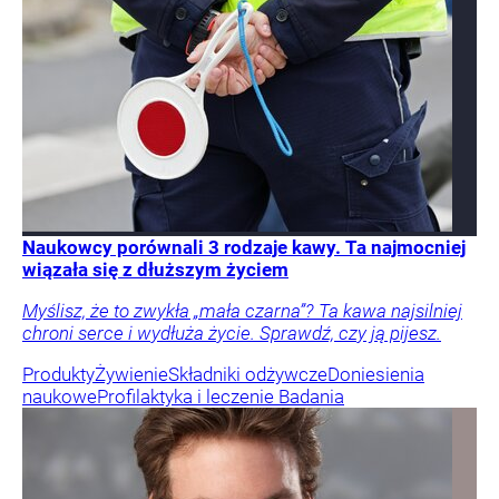
Naukowcy porównali 3 rodzaje kawy. Ta najmocniej
wiązała się z dłuższym życiem
Myślisz, że to zwykła „mała czarna”? Ta kawa najsilniej
chroni serce i wydłuża życie. Sprawdź, czy ją pijesz.
Produkty
Żywienie
Składniki odżywcze
Doniesienia
naukowe
Profilaktyka i leczenie
Badania