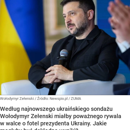
Wołodymyr Zełenski
/ Źródło:
Newspix.pl
/
ZUMA
Według najnowszego ukraińskiego sondażu
Wołodymyr Zełenski miałby poważnego rywala
w walce o fotel prezydenta Ukrainy. Jakie