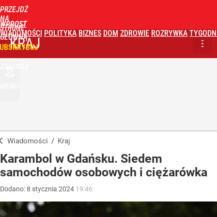
PRZEJDŹ
NA
WPROST
STRONĘ
WIADOMOŚCI
POLITYKA
BIZNES
DOM
ZDROWIE
ROZRYWKA
TYGODN
GŁÓWNĄ
KRAJ
UBSKRYBUJ
ZALOGUJ
MENU
Wiadomości
/
Kraj
Karambol w Gdańsku. Siedem
samochodów osobowych i ciężarówka
Dodano:
8
stycznia
2024
19:46