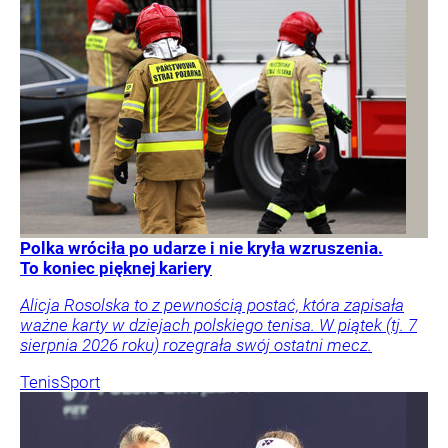
Polka wróciła po udarze i nie kryła wzruszenia.
To koniec pięknej kariery
Alicja Rosolska to z pewnością postać, która zapisała
ważne karty w dziejach polskiego tenisa. W piątek (tj. 7
sierpnia 2026 roku) rozegrała swój ostatni mecz.
Tenis
Sport