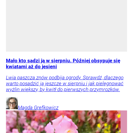
Mało kto sadzi ją w sierpniu. Później obsypuje się
kwiatami aż do jesieni
Lwia paszcza znów podbija ogrody. Sprawdź, dlaczego
warto posadzić ją jeszcze w sierpniu i jak pielęgnować
wyżlin większy, by kwitł do pierwszych przymrozków.
Magda
Grefkowicz