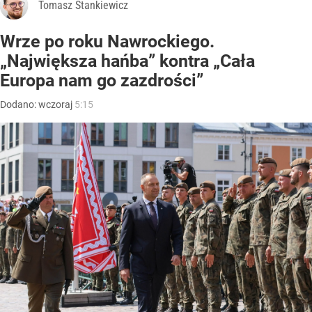
Tomasz Stankiewicz
Wrze po roku Nawrockiego.
„Największa hańba” kontra „Cała
Europa nam go zazdrości”
Dodano:
wczoraj
5:15