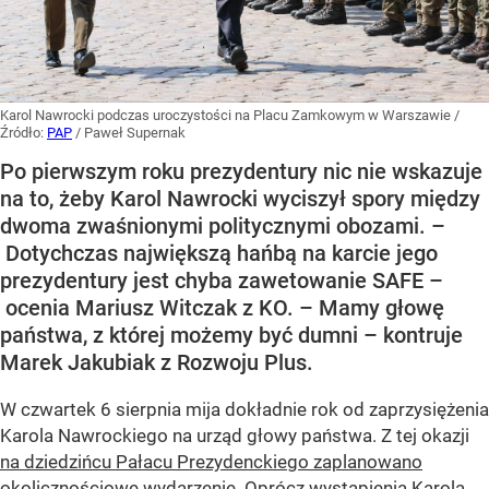
Karol Nawrocki podczas uroczystości na Placu Zamkowym w Warszawie
/
Źródło:
PAP
/
Paweł Supernak
Po pierwszym roku prezydentury nic nie wskazuje
na to, żeby Karol Nawrocki wyciszył spory między
dwoma zwaśnionymi politycznymi obozami. –
Dotychczas największą hańbą na karcie jego
prezydentury jest chyba zawetowanie SAFE –
ocenia Mariusz Witczak z KO. – Mamy głowę
państwa, z której możemy być dumni – kontruje
Marek Jakubiak z Rozwoju Plus.
W czwartek 6 sierpnia mija dokładnie rok od zaprzysiężenia
Karola Nawrockiego na urząd głowy państwa. Z tej okazji
na dziedzińcu Pałacu Prezydenckiego zaplanowano
okolicznościowe wydarzenie
. Oprócz wystąpienia Karola