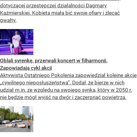
dotyczącej przestępczej działalności Dagmary
Kaźmierskiej. Kobieta miała bić swoje ofiary i zlecać
gwałty.
Oblali syrenkę, przerwali koncert w filharmonii.
Zapowiadają cykl akcji
Aktywista Ostatniego Pokolenia zapowiedział kolejne akcje
„cywilnego nieposłuszeństwa”. Dodał, że bierze w nich
udział m.in. ze względu na swojego synka, który w 2050 r.
nie będzie mógł wyjść na dwór i zaczerpnąć powietrza.