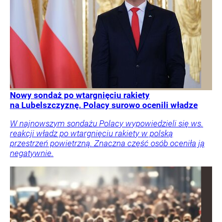
Nowy sondaż po wtargnięciu rakiety
na Lubelszczyznę. Polacy surowo ocenili władze
W najnowszym sondażu Polacy wypowiedzieli się ws.
reakcji władz po wtargnięciu rakiety w polską
przestrzeń powietrzną. Znaczna część osób oceniła ją
negatywnie.