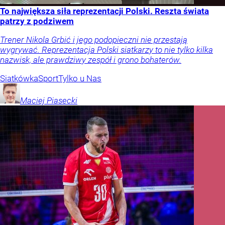
To największa siła reprezentacji Polski. Reszta świata
patrzy z podziwem
Trener Nikola Grbić i jego podopieczni nie przestają
wygrywać. Reprezentacja Polski siatkarzy to nie tylko kilka
nazwisk, ale prawdziwy zespół i grono bohaterów.
Siatkówka
Sport
Tylko u Nas
Maciej
Piasecki