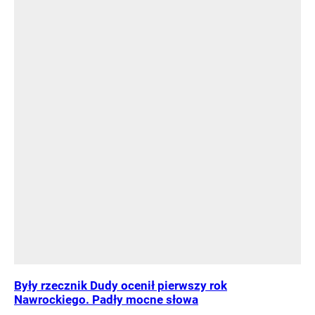
Były rzecznik Dudy ocenił pierwszy rok
Nawrockiego. Padły mocne słowa