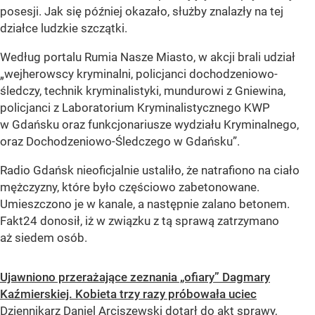
posesji. Jak się później okazało, służby znalazły na tej
działce ludzkie szczątki.
Według portalu Rumia Nasze Miasto, w akcji brali udział
„wejherowscy kryminalni, policjanci dochodzeniowo-
śledczy, technik kryminalistyki, mundurowi z Gniewina,
policjanci z Laboratorium Kryminalistycznego KWP
w Gdańsku oraz funkcjonariusze wydziału Kryminalnego,
oraz Dochodzeniowo-Śledczego w Gdańsku”.
Radio Gdańsk nieoficjalnie ustaliło, że natrafiono na ciało
mężczyzny, które było częściowo zabetonowane.
Umieszczono je w kanale, a następnie zalano betonem.
Fakt24 donosił, iż w związku z tą sprawą zatrzymano
aż siedem osób.
Ujawniono przerażające zeznania „ofiary” Dagmary
Kaźmierskiej. Kobieta trzy razy próbowała uciec
Dziennikarz Daniel Arciszewski dotarł do akt sprawy,