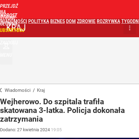
PRZEJDŹ
NA
WPROST
STRONĘ
WIADOMOŚCI
POLITYKA
BIZNES
DOM
ZDROWIE
ROZRYWKA
TYGODN
GŁÓWNĄ
KRAJ
UBSKRYBUJ
ZALOGUJ
MENU
Wiadomości
/
Kraj
Wejherowo. Do szpitala trafiła
skatowana 3-latka. Policja dokonała
zatrzymania
Dodano:
27
kwietnia
2024
19:05