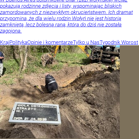
pokazują rodzinne zdjęcia i listy, wspominając bliskich
zamordowanych z niezwykłym okrucieństwem. Ich dramat
przypomina, że dla wielu rodzin Wołyń nie jest historią
zamkniętą, lecz bolesną raną, która do dziś nie została
zagojona.
Kraj
Polityka
Opinie i komentarze
Tylko u Nas
Tygodnik Wprost