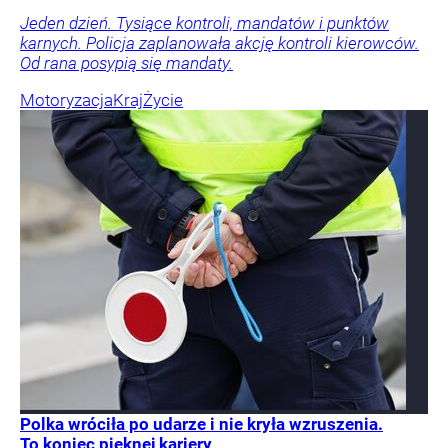
Jeden dzień. Tysiące kontroli, mandatów i punktów
karnych. Policja zaplanowała akcję kontroli kierowców.
Od rana posypią się mandaty.
Motoryzacja
Kraj
Życie
Polka wróciła po udarze i nie kryła wzruszenia.
To koniec pięknej kariery