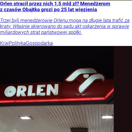
Orlen stracił przez nich 1,5 mld zł? Menedżerom
z czasów Obajtka grozi po 25 lat więzienia
Trzej byli menedżerowie Orlenu mogą na długie lata trafić za
kraty. Właśnie skierowano do sądu akt oskarżenia w sprawie
miliardowych strat państwowej spółki.
Kraj
Polityka
Gospodarka