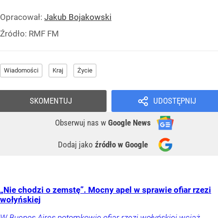
Opracował:
Jakub Bojakowski
Źródło:
RMF FM
Wiadomości
Kraj
Życie
SKOMENTUJ
UDOSTĘPNIJ
Obserwuj nas
w
Google News
Dodaj jako
źródło w Google
„Nie chodzi o zemstę”. Mocny apel w sprawie ofiar rzezi
wołyńskiej
W Buenos Aires potomkowie ofiar rzezi wołyńskiej wciąż