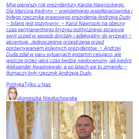
Mija pierwszy rok prezydentury Karola Nawrockiego.
Dla Marcina Kędryny – wieloletniego współpracownika i
byłego rzecznika prasowego prezydenta Andrzeja Dudy
– bilans jest pozytywny: – Karol Nawrocki na obecny
czas permanentnego kryzysu politycznego sprawuje
swój urząd w sposób dojrzały i adekwatny do wyzwań –
akcentuje. Jednocześnie przestrzega przed
porównywaniem kolejnych prezydentów. – Andrzej
Duda zdał w paru sytuacjach egzamin celująco, ale
jeszcze przez jakiś czas będzie niedoceniony, jak kiedyś
Aleksander Kwaśniewski, a po latach się to zmieniło –
tłumaczy były rzecznik Andrzeja Dudy.
Polityka
Tylko u Nas
Agnieszka
Niesłuchowska