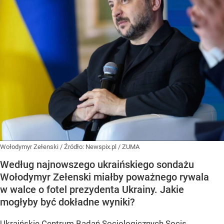
Wołodymyr Zełenski
/ Źródło:
Newspix.pl
/
ZUMA
Według najnowszego ukraińskiego sondażu
Wołodymyr Zełenski miałby poważnego rywala
w walce o fotel prezydenta Ukrainy. Jakie
mogłyby być dokładne wyniki?
Ukraińskie Centrum Badań Socjologicznych Socis,