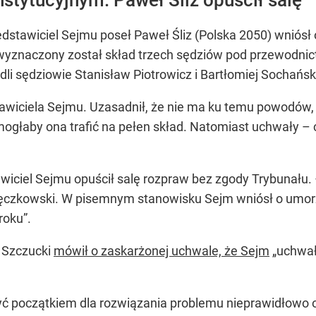
stawiciel Sejmu poseł Paweł Śliz (Polska 2050) wniósł
y wyznaczony został skład trzech sędziów pod przewod
li sędziowie Stanisław Piotrowicz i Bartłomiej Sochańsk
awiciela Sejmu. Uzasadnił, że nie ma ku temu powodów, 
mogłaby ona trafić na pełen skład. Natomiast uchwały 
wiciel Sejmu opuścił salę rozpraw bez zgody Trybunału.
więczkowski. W pisemnym stanowisku Sejm wniósł o umo
roku”.
f Szczucki
mówił o zaskarżonej uchwale, że Sejm
„uchwał
ć początkiem dla rozwiązania problemu nieprawidłowo 