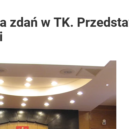
czasów Obajtka grozi po 25 lat więzienia
a zdań w TK. Przedsta
i
a sprawcą
acy o przywróceniu CPN