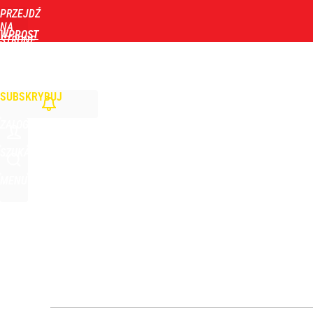
PRZEJDŹ
Udostępnij
0
Skomentuj
NA
WPROST
STRONĘ
GŁÓWNĄ
WIADOMOŚCI
POLITYKA
BIZNES
DOM
ZDROWIE
ROZRYWKA
TYGOD
Wyrzucenie Morawieckiego nie wystarczyło. Szykuje
SUBSKRYBUJ
1
ZALOGUJ
Konstytucjonalista nie ma wątpliwości. Tłumaczy,
SZUKAJ
MENU
5
„Nie chodzi o zemstę”. Mocny apel w sprawie ofiar 
dodaj