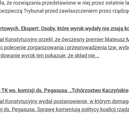
a, że rozwiązania przedstawione w niej przez ostatnie 
zpieczą Trybunał przed zawłaszczeniem przez rządzącyc
towych. Ekspert: Osoby, które wyrok wydały nie znają ko
ał Konstytucyjny orzekł, że ówczesny premier Mateusz Mo
c polecenie zorganizowania i przeprowadzenia tzw. wy
ydowanie wyrok ten pokazuje, że skład nie...
 TK ws. komisji ds. Pegasusa. „Tchórzostwo Kaczyńskieg
ał Konstytucyjny wydał postanowienie, w którym domaga 
j ds. Pegasusa. Sprawę komentują politycy koalicji rządz