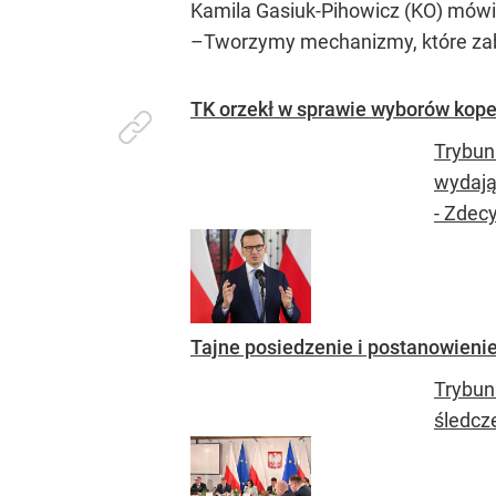
Kamila Gasiuk-Pihowicz (KO) mówił
–Tworzymy mechanizmy, które zabe
TK orzekł w sprawie wyborów koper
Trybun
wydają
- Zdec
Tajne posiedzenie i postanowienie
Trybun
śledcze