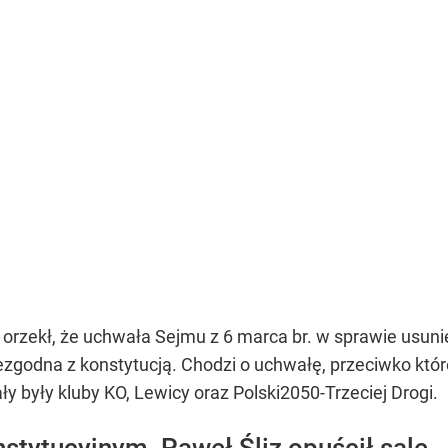
orzekł, że uchwała Sejmu z 6 marca br. w sprawie usunię
zgodna z konstytucją. Chodzi o uchwałę, przeciwko które
y były kluby KO, Lewicy oraz Polski2050-Trzeciej Drogi.
stytucyjnym. Paweł Śliz opuścił salę