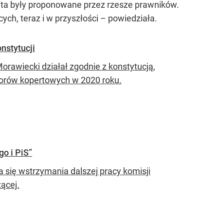
lata były proponowane przez rzesze prawników.
h, teraz i w przyszłości – powiedziała.
nstytucji
rawiecki działał zgodnie z konstytucją,
borów kopertowych w 2020 roku.
o i PiS”
się wstrzymania dalszej pracy komisji
ącej.