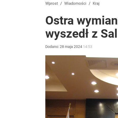
Orlen stracił przez nich 1,5 mld zł? Menedżerom z 
Wprost
/
Wiadomości
/
Kraj
Ostra wymian
5
wyszedł z Sal
Atak na 15-latka Kamiennej Górze. Trwa obława z
Dodano:
28
maja
2024
14:53
3
Tego sondażu premier nie może zlekceważyć. Pol
8