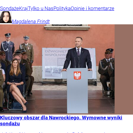
Sondaże
Kraj
Tylko u Nas
Polityka
Opinie i komentarze
Magdalena
Frindt
Kluczowy obszar dla Nawrockiego. Wymowne wyniki
sondażu