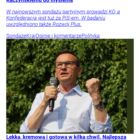
W najnowszym sondażu partyjnym prowadzi KO, a
Konfederacja jest tuż za PiS-em. W badaniu
uwzględniono także Rozwój Plus.
Sondaże
Kraj
Opinie i komentarze
Polityka
Lekka, kremowa i gotowa w kilka chwil. Najlepsza