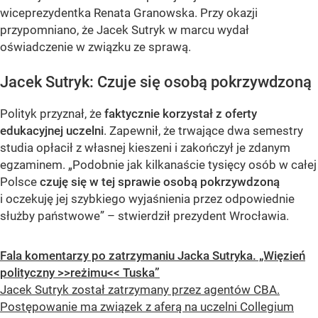
wiceprezydentka Renata Granowska. Przy okazji
przypomniano, że Jacek Sutryk w marcu wydał
oświadczenie w związku ze sprawą.
Jacek Sutryk: Czuje się osobą pokrzywdzoną
Polityk przyznał, że
faktycznie korzystał z oferty
edukacyjnej uczelni
. Zapewnił, że trwające dwa semestry
studia opłacił z własnej kieszeni i zakończył je zdanym
egzaminem. „Podobnie jak kilkanaście tysięcy osób w całej
Polsce
czuję się w tej sprawie osobą pokrzywdzoną
i oczekuję jej szybkiego wyjaśnienia przez odpowiednie
służby państwowe” – stwierdził prezydent Wrocławia.
Fala komentarzy po zatrzymaniu Jacka Sutryka. „Więzień
polityczny >>reżimu<< Tuska”
Jacek Sutryk został zatrzymany przez agentów CBA.
Postępowanie ma związek z aferą na uczelni Collegium