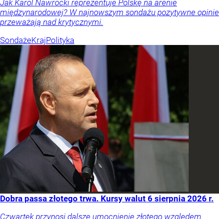
Jak Karol Nawrocki reprezentuje Polskę na arenie
międzynarodowej? W najnowszym sondażu pozytywne opinie
przeważają nad krytycznymi.
Sondaże
Kraj
Polityka
Dobra passa złotego trwa. Kursy walut 6 sierpnia 2026 r.
Czwartek przynosi dalsze umocnienie złotego względem