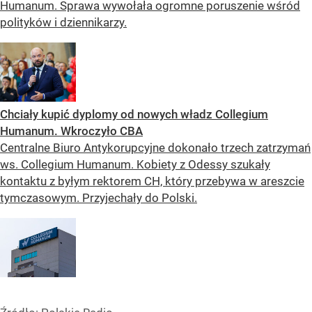
Humanum. Sprawa wywołała ogromne poruszenie wśród
polityków i dziennikarzy.
Chciały kupić dyplomy od nowych władz Collegium
Humanum. Wkroczyło CBA
Centralne Biuro Antykorupcyjne dokonało trzech zatrzymań
ws. Collegium Humanum. Kobiety z Odessy szukały
kontaktu z byłym rektorem CH, który przebywa w areszcie
tymczasowym. Przyjechały do Polski.