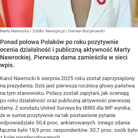
Marta Nawrocka
/ Źródło:
Newspix.pl
/
Damian Burzykowski
Ponad połowa Polaków po roku pozytywnie
ocenia działalność i publiczną aktywność Marty
Nawrockiej. Pierwsza dama zamieściła w sieci
wpis.
Karol Nawrocki 6 sierpnia 2025 roku został zaprzysiężony
na prezydenta. Dziś jest pierwsza rocznica głowy państwa
na tym stanowisku. Polacy zostali zapytani, jak oceniają
po roku działalność oraz publiczną aktywność pierwszej
damy. Z sondażu United Surveys by IBRiS dla WP wynika,
że w sumie pozytywnie na tak postawione pytanie
odpowiedziało 50,4 proc. ankietowanych. Innego zdania
łącznie było 18,9 proc. respondentów. 30,7 proc. osób było
z kolei niezdecydowanych.