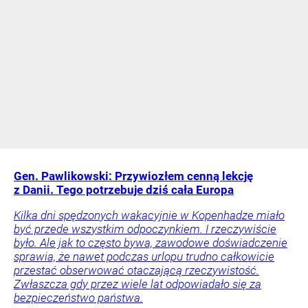
Gen. Pawlikowski: Przywiozłem cenną lekcję
z Danii. Tego potrzebuje dziś cała Europa
Kilka dni spędzonych wakacyjnie w Kopenhadze miało
być przede wszystkim odpoczynkiem. I rzeczywiście
było. Ale jak to często bywa, zawodowe doświadczenie
sprawia, że nawet podczas urlopu trudno całkowicie
przestać obserwować otaczającą rzeczywistość.
Zwłaszcza gdy przez wiele lat odpowiadało się za
bezpieczeństwo państwa.