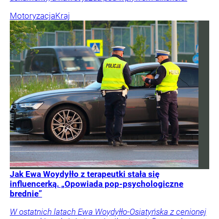
Motoryzacja
Kraj
Jak Ewa Woydyłło z terapeutki stała się
influencerką. „Opowiada pop-psychologiczne
brednie”
W ostatnich latach Ewa Woydyłło-Osiatyńska z cenionej