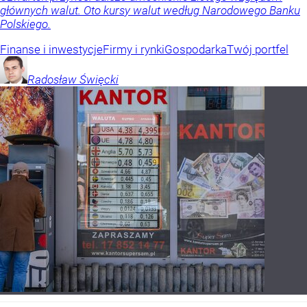
głównych walut. Oto kursy walut według Narodowego Banku
Polskiego.
Finanse i inwestycje
Firmy i rynki
Gospodarka
Twój portfel
Radosław
Święcki