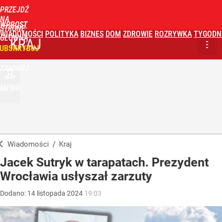
PRZEJDŹ
NA
WPROST
STRONĘ
WIADOMOŚCI
POLITYKA
BIZNES
DOM
ZDROWIE
ROZRYWKA
TYGODN
GŁÓWNĄ
KRAJ
UBSKRYBUJ
ZALOGUJ
MENU
Wiadomości
/
Kraj
Jacek Sutryk w tarapatach. Prezydent
Wrocławia usłyszał zarzuty
Dodano:
14
listopada
2024
19:03