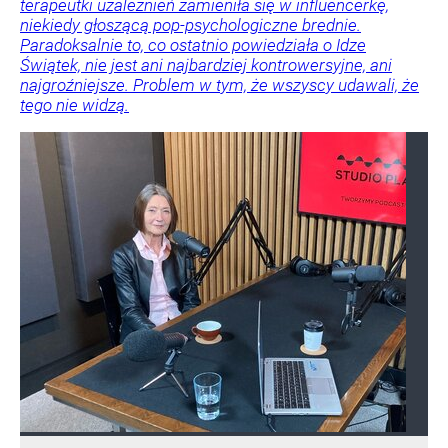
terapeutki uzależnień zamieniła się w influencerkę,
niekiedy głoszącą pop-psychologiczne brednie.
Paradoksalnie to, co ostatnio powiedziała o Idze
Świątek, nie jest ani najbardziej kontrowersyjne, ani
najgroźniejsze. Problem w tym, że wszyscy udawali, że
tego nie widzą.