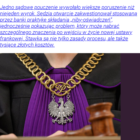
Jedno sądowe pouczenie wywołało większe poruszenie niż
niejeden wyrok. Sędzia otwarcie zakwestionował stosowaną
przez banki praktykę składania „niby-oświadczeń”,
jednocześnie pokazując problem, który może nabrać
szczególnego znaczenia po wejściu w życie nowej ustawy
frankowej. Stawką są nie tylko zasady procesu, ale także
tysiące złotych kosztów.