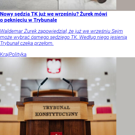
Nowy sędzia TK już we wrześniu? Żurek mówi
o pęknięciu w Trybunale
Waldemar Żurek zapowiedział, że już we wrześniu Sejm
może wybrać ósmego sędziego TK. Według niego jesienią
Trybunał czeka przełom.
Kraj
Polityka