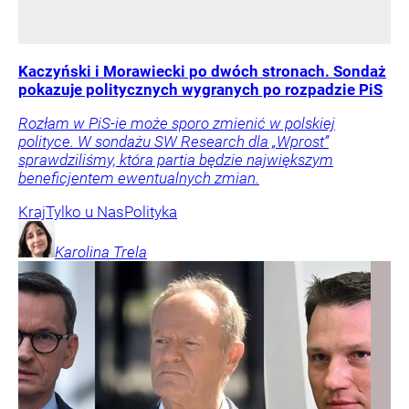
Kaczyński i Morawiecki po dwóch stronach. Sondaż
pokazuje politycznych wygranych po rozpadzie PiS
Rozłam w PiS-ie może sporo zmienić w polskiej
polityce. W sondażu SW Research dla „Wprost”
sprawdziliśmy, która partia będzie największym
beneficjentem ewentualnych zmian.
Kraj
Tylko u Nas
Polityka
Karolina
Trela