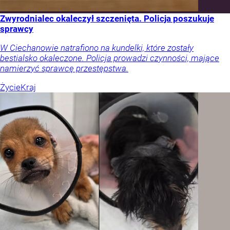
Zwyrodnialec okaleczył szczenięta. Policja poszukuje
sprawcy
W Ciechanowie natrafiono na kundelki, które zostały
bestialsko okaleczone. Policja prowadzi czynności, mające
namierzyć sprawcę przestępstwa.
Życie
Kraj