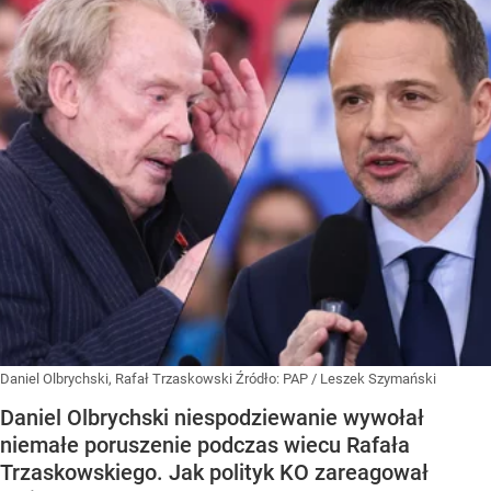
Daniel Olbrychski, Rafał Trzaskowski
Źródło:
PAP
/
Leszek Szymański
Daniel Olbrychski niespodziewanie wywołał
niemałe poruszenie podczas wiecu Rafała
Trzaskowskiego. Jak polityk KO zareagował