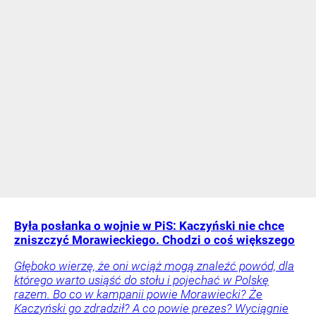
Była posłanka o wojnie w PiS: Kaczyński nie chce
zniszczyć Morawieckiego. Chodzi o coś większego
Głęboko wierzę, że oni wciąż mogą znaleźć powód, dla
którego warto usiąść do stołu i pojechać w Polskę
razem. Bo co w kampanii powie Morawiecki? Że
Kaczyński go zdradził? A co powie prezes? Wyciągnie