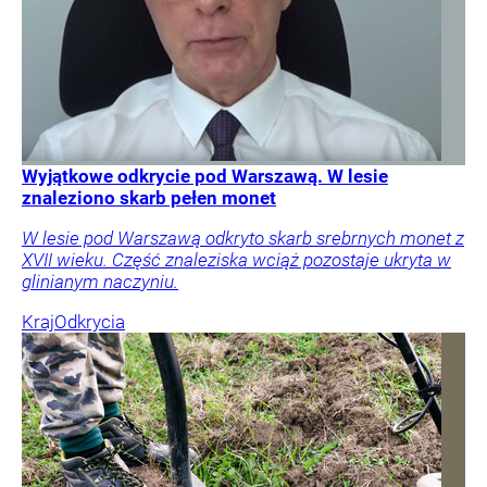
Wyjątkowe odkrycie pod Warszawą. W lesie
znaleziono skarb pełen monet
W lesie pod Warszawą odkryto skarb srebrnych monet z
XVII wieku. Część znaleziska wciąż pozostaje ukryta w
glinianym naczyniu.
Kraj
Odkrycia