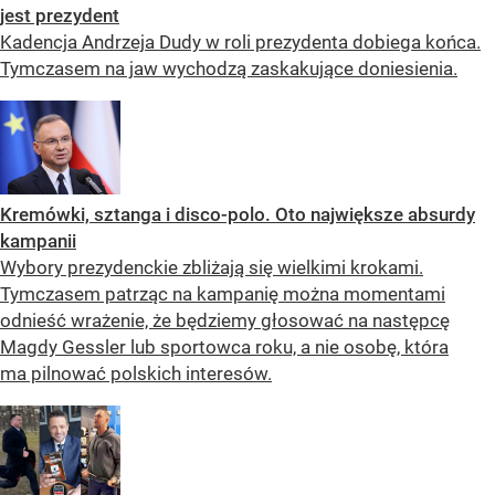
jest prezydent
Kadencja Andrzeja Dudy w roli prezydenta dobiega końca.
Tymczasem na jaw wychodzą zaskakujące doniesienia.
Kremówki, sztanga i disco-polo. Oto największe absurdy
kampanii
Wybory prezydenckie zbliżają się wielkimi krokami.
Tymczasem patrząc na kampanię można momentami
odnieść wrażenie, że będziemy głosować na następcę
Magdy Gessler lub sportowca roku, a nie osobę, która
ma pilnować polskich interesów.