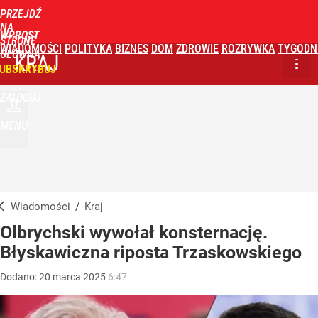
PRZEJDŹ
NA
WPROST
STRONĘ
WIADOMOŚCI
POLITYKA
BIZNES
DOM
ZDROWIE
ROZRYWKA
TYGODN
GŁÓWNĄ
KRAJ
UBSKRYBUJ
ZALOGUJ
MENU
Wiadomości
/
Kraj
Olbrychski wywołał konsternację.
Błyskawiczna riposta Trzaskowskiego
Dodano:
20
marca
2025
6:47