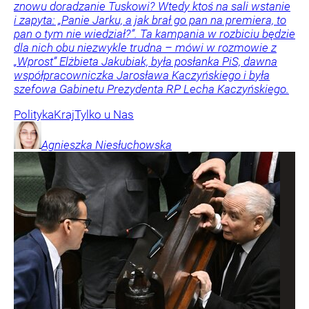
znowu doradzanie Tuskowi? Wtedy ktoś na sali wstanie
i zapyta: „Panie Jarku, a jak brał go pan na premiera, to
pan o tym nie wiedział?”. Ta kampania w rozbiciu będzie
dla nich obu niezwykle trudna – mówi w rozmowie z
„Wprost” Elżbieta Jakubiak, była posłanka PiS, dawna
współpracowniczka Jarosława Kaczyńskiego i była
szefowa Gabinetu Prezydenta RP Lecha Kaczyńskiego.
Polityka
Kraj
Tylko u Nas
Agnieszka
Niesłuchowska