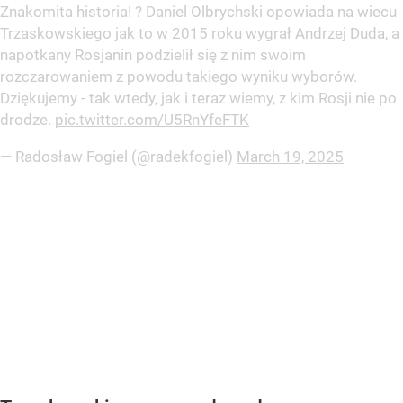
Znakomita historia! ? Daniel Olbrychski opowiada na wiecu
Trzaskowskiego jak to w 2015 roku wygrał Andrzej Duda, a
napotkany Rosjanin podzielił się z nim swoim
rozczarowaniem z powodu takiego wyniku wyborów.
Dziękujemy - tak wtedy, jak i teraz wiemy, z kim Rosji nie po
drodze.
pic.twitter.com/U5RnYfeFTK
— Radosław Fogiel (@radekfogiel)
March 19, 2025