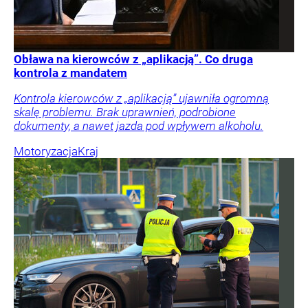
Obława na kierowców z „aplikacją”. Co druga
kontrola z mandatem
Kontrola kierowców z „aplikacją” ujawniła ogromną
skalę problemu. Brak uprawnień, podrobione
dokumenty, a nawet jazda pod wpływem alkoholu.
Motoryzacja
Kraj