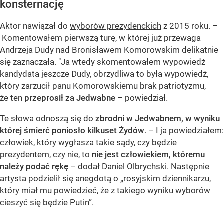
konsternację
Aktor nawiązał do
wyborów prezydenckich
z 2015 roku. –
Komentowałem pierwszą turę, w której już przewaga
Andrzeja Dudy nad Bronisławem Komorowskim delikatnie
się zaznaczała. "Ja wtedy skomentowałem wypowiedź
kandydata jeszcze Dudy, obrzydliwa to była wypowiedź,
który zarzucił panu Komorowskiemu brak patriotyzmu,
że ten
przeprosił za Jedwabne
– powiedział.
Te słowa odnoszą się do
zbrodni w Jedwabnem, w wyniku
której śmierć poniosło kilkuset Żydów
. – I ja powiedziałem:
człowiek, który wygłasza takie sądy, czy będzie
prezydentem, czy nie, to
nie jest człowiekiem, któremu
należy podać rękę
– dodał Daniel Olbrychski. Następnie
artysta podzielił się anegdotą o „rosyjskim dziennikarzu,
który miał mu powiedzieć, że z takiego wyniku wyborów
cieszyć się będzie Putin”.