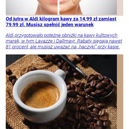
Od jutra w Aldi kilogram kawy za 14,99 zł zamiast
79,99 zł. Musisz spełnić jeden warunek
Aldi przygotowało potężne obniżki na kawy kultowych
marek, w tym Lavazzę i Dallmayr. Rabaty sięgają nawet
81 procent, ale musisz uważać na „haczyki” przy kasie.