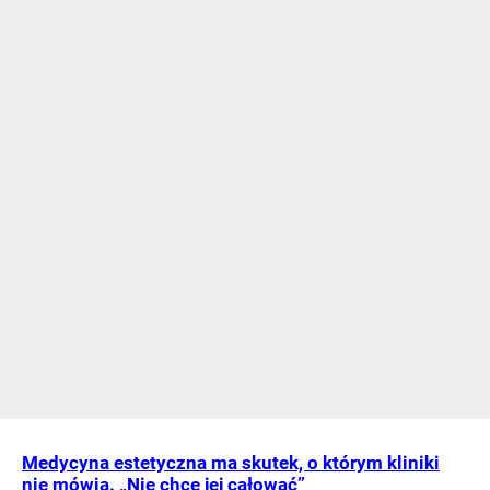
Medycyna estetyczna ma skutek, o którym kliniki
nie mówią. „Nie chcę jej całować”