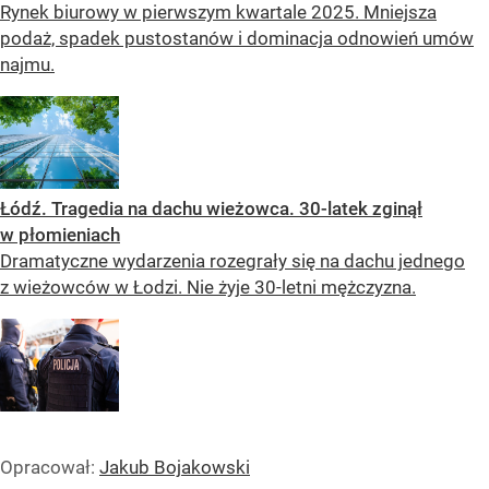
Rynek biurowy w pierwszym kwartale 2025. Mniejsza
podaż, spadek pustostanów i dominacja odnowień umów
najmu.
Łódź. Tragedia na dachu wieżowca. 30-latek zginął
w płomieniach
Dramatyczne wydarzenia rozegrały się na dachu jednego
z wieżowców w Łodzi. Nie żyje 30-letni mężczyzna.
Opracował:
Jakub Bojakowski