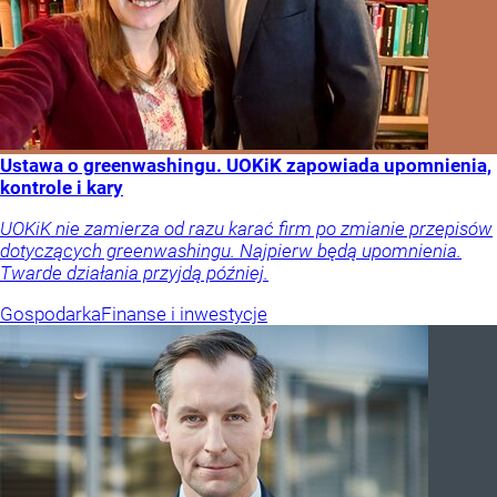
Ustawa o greenwashingu. UOKiK zapowiada upomnienia,
kontrole i kary
UOKiK nie zamierza od razu karać firm po zmianie przepisów
dotyczących greenwashingu. Najpierw będą upomnienia.
Twarde działania przyjdą później.
Gospodarka
Finanse i inwestycje