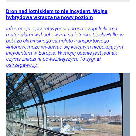
Dron nad lotniskiem to nie incydent. Wojna
hybrydowa wkracza na nowy poziom
Informacja o przechwyceniu drona z zapalnikiem i
materiałami wybuchowymi na lotnisku Lipsk/Halle, w
pobliżu ukraińskiego samolotu transportowego
Antonow, może wydawać się kolejnym niepokojącym
incydentem w Europie. W mojej ocenie jest jednak
czymś znacznie poważniejszym. To sygnał
ostrzegawczy.