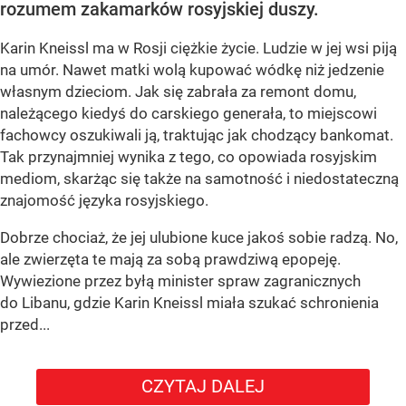
rozumem zakamarków rosyjskiej duszy.
Karin Kneissl ma w Rosji ciężkie życie. Ludzie w jej wsi piją
na umór. Nawet matki wolą kupować wódkę niż jedzenie
własnym dzieciom. Jak się zabrała za remont domu,
należącego kiedyś do carskiego generała, to miejscowi
fachowcy oszukiwali ją, traktując jak chodzący bankomat.
Tak przynajmniej wynika z tego, co opowiada rosyjskim
mediom, skarżąc się także na samotność i niedostateczną
znajomość języka rosyjskiego.
Dobrze chociaż, że jej ulubione kuce jakoś sobie radzą. No,
ale zwierzęta te mają za sobą prawdziwą epopeję.
Wywiezione przez byłą minister spraw zagranicznych
do Libanu, gdzie Karin Kneissl miała szukać schronienia
przed...
CZYTAJ DALEJ