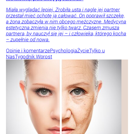
Miała wyglądać lepiej. Zrobiła usta i nagle jej partner
przestał mieć ochotę ją całować. On poprawił szczękę,
a żona zobaczyła w nim obcego mężczyznę. Medycyna
estetyczna zmienia nie tylko twarz. Czasem zmusza
partnera, by nauczył się jej – i człowieka, którego kocha
– zupełnie od nowa.
Opinie i komentarze
Psychologia
Życie
Tylko u
Nas
Tygodnik Wprost