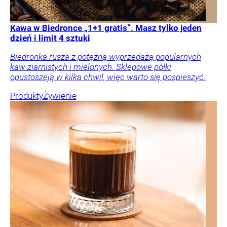
Kawa w Biedronce „1+1 gratis”. Masz tylko jeden
dzień i limit 4 sztuki
Biedronka rusza z potężną wyprzedażą popularnych
kaw ziarnistych i mielonych. Sklepowe półki
opustoszeją w kilka chwil, więc warto się pospieszyć.
Produkty
Żywienie