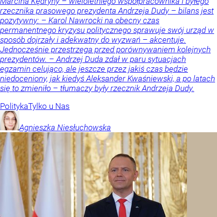
Marcina Kędryny – wieloletniego współpracownika i byłego
rzecznika prasowego prezydenta Andrzeja Dudy – bilans jest
pozytywny: – Karol Nawrocki na obecny czas
permanentnego kryzysu politycznego sprawuje swój urząd w
sposób dojrzały i adekwatny do wyzwań – akcentuje.
Jednocześnie przestrzega przed porównywaniem kolejnych
prezydentów. – Andrzej Duda zdał w paru sytuacjach
egzamin celująco, ale jeszcze przez jakiś czas będzie
niedoceniony, jak kiedyś Aleksander Kwaśniewski, a po latach
się to zmieniło – tłumaczy były rzecznik Andrzeja Dudy.
Polityka
Tylko u Nas
Agnieszka
Niesłuchowska