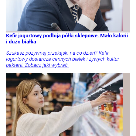
Kefir jogurtowy podbija półki sklepowe. Mało kalorii
i dużo białka
Szukasz pożywnej przekąski na co dzień? Kefir
jogurtowy dostarcza cennych białek i żywych kultur
bakterii. Zobacz jaki wybrać.