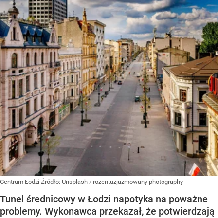
Centrum Łodzi
Źródło:
Unsplash
/
rozentuzjazmowany photography
Tunel średnicowy w Łodzi napotyka na poważne
problemy. Wykonawca przekazał, że potwierdzają