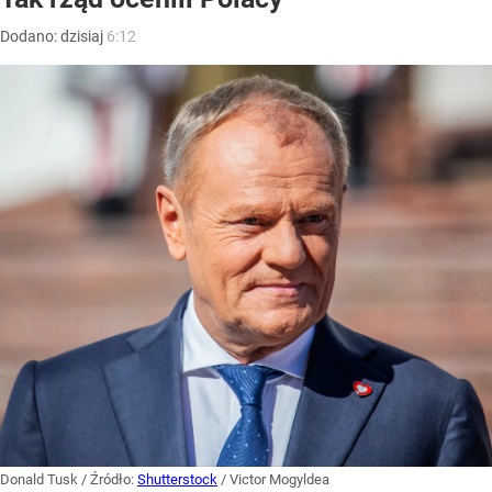
Dodano:
dzisiaj
6:12
Donald Tusk
/ Źródło:
Shutterstock
/
Victor Mogyldea