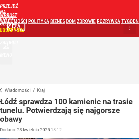
PRZEJDŹ
NA
WPROST
STRONĘ
WIADOMOŚCI
POLITYKA
BIZNES
DOM
ZDROWIE
ROZRYWKA
TYGODN
GŁÓWNĄ
KRAJ
UBSKRYBUJ
ZALOGUJ
MENU
Wiadomości
/
Kraj
Łódź sprawdza 100 kamienic na trasie
tunelu. Potwierdzają się najgorsze
obawy
Dodano:
23
kwietnia
2025
18:12