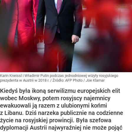
Karin Kneissl i Władimir Putin podczas jednodniowej wizyty rosyjskiego
prezydenta w Austrii w 2018 r.
/ Źródło:
AFP Photo / Joe Klamar
Kiedyś była ikoną serwilizmu europejskich elit
wobec Moskwy, potem rosyjscy najemnicy
ewakuowali ją razem z ulubionymi końmi
z Libanu. Dziś narzeka publicznie na codzienne
życie na rosyjskiej prowincji. Była szefowa
dyplomacji Austrii najwyraźniej nie może pojąć