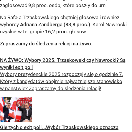
zagłosować 9,8 proc. osób, które poszły do urn.
Na Rafała Trzaskowskiego chętniej głosowali również
wyborcy
Adriana Zandberga
(83,8 proc.)
. Karol Nawrocki
uzyskał w tej grupie
16,2 proc.
głosów.
Zapraszamy do śledzenia relacji na żywo:
NA ŻYWO: Wybory 2025. Trzaskowski czy Nawrocki? Są
wyniki exit poll
Wybory prezydenckie 2025 rozpoczęły się o godzinie 7.
Który z kandydatów obejmie najważniejsze stanowisko
w państwie? Zapraszamy do śledzenia relacji!
Giertych o exit poll. „Wybór Trzaskowskiego oznacza