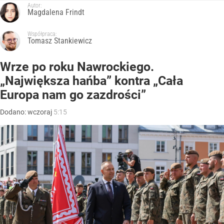
Autor:
Magdalena Frindt
Współpraca:
Tomasz Stankiewicz
Wrze po roku Nawrockiego.
„Największa hańba” kontra „Cała
Europa nam go zazdrości”
Dodano:
wczoraj
5:15