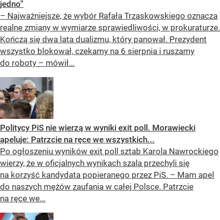
jedno”
– Najważniejsze, że wybór Rafała Trzaskowskiego oznacza
realne zmiany w wymiarze sprawiedliwości, w prokuraturze.
Kończą się dwa lata dualizmu, który panował. Prezydent
wszystko blokował, czekamy na 6 sierpnia i ruszamy
do roboty – mówił...
Politycy PiS nie wierzą w wyniki exit poll. Morawiecki
apeluje: Patrzcie na ręce we wszystkich...
Po ogłoszeniu wyników exit poll sztab Karola Nawrockiego
wierzy, że w oficjalnych wynikach szala przechyli się
na korzyść kandydata popieranego przez PiS. – Mam apel
do naszych mężów zaufania w całej Polsce. Patrzcie
na ręce we...