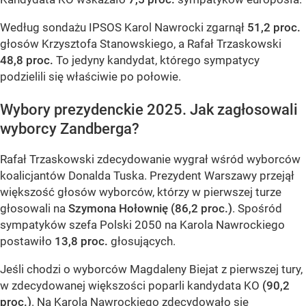
Według sondażu IPSOS Karol Nawrocki zgarnął
51,2 proc.
głosów Krzysztofa Stanowskiego, a Rafał Trzaskowski
48,8 proc.
To jedyny kandydat, którego sympatycy
podzielili się właściwie po połowie.
Wybory prezydenckie 2025. Jak zagłosowali
wyborcy Zandberga?
Rafał Trzaskowski zdecydowanie wygrał wśród wyborców
koalicjantów Donalda Tuska. Prezydent Warszawy przejął
większość głosów wyborców, którzy w pierwszej turze
głosowali na
Szymona Hołownię
(86,2 proc.)
. Spośród
sympatyków szefa Polski 2050 na Karola Nawrockiego
postawiło
13,8 proc.
głosujących.
Jeśli chodzi o wyborców Magdaleny Biejat z pierwszej tury,
w zdecydowanej większości poparli kandydata KO
(90,2
proc.)
. Na Karola Nawrockiego zdecydowało się