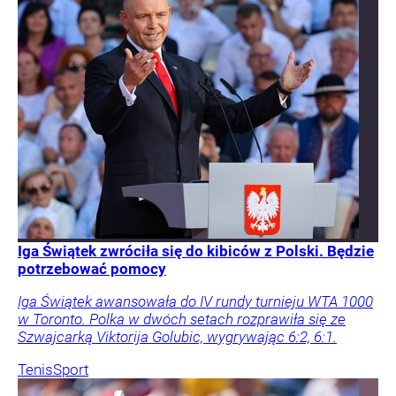
Iga Świątek zwróciła się do kibiców z Polski. Będzie
potrzebować pomocy
Iga Świątek awansowała do IV rundy turnieju WTA 1000
w Toronto. Polka w dwóch setach rozprawiła się ze
Szwajcarką Viktorija Golubic, wygrywając 6:2, 6:1.
Tenis
Sport