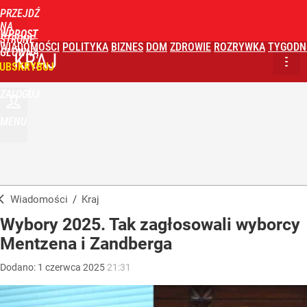
PRZEJDŹ
NA
WPROST
STRONĘ
WIADOMOŚCI
POLITYKA
BIZNES
DOM
ZDROWIE
ROZRYWKA
TYGODN
GŁÓWNĄ
KRAJ
UBSKRYBUJ
ZALOGUJ
MENU
Wiadomości
/
Kraj
Wybory 2025. Tak zagłosowali wyborcy
Mentzena i Zandberga
Dodano:
1
czerwca
2025
21:31