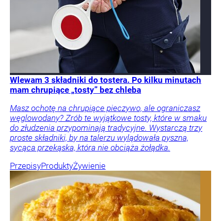
Wlewam 3 składniki do tostera. Po kilku minutach
mam chrupiące „tosty” bez chleba
Masz ochotę na chrupiące pieczywo, ale ograniczasz
węglowodany? Zrób te wyjątkowe tosty, które w smaku
do złudzenia przypominają tradycyjne. Wystarczą trzy
proste składniki, by na talerzu wylądowała pyszna,
sycąca przekąska, która nie obciąża żołądka.
Przepisy
Produkty
Żywienie