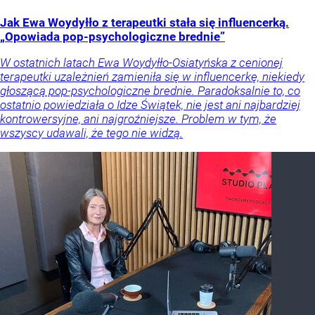
Jak Ewa Woydyłło z terapeutki stała się influencerką.
„Opowiada pop-psychologiczne brednie”
W ostatnich latach Ewa Woydyłło-Osiatyńska z cenionej
terapeutki uzależnień zamieniła się w influencerkę, niekiedy
głoszącą pop-psychologiczne brednie. Paradoksalnie to, co
ostatnio powiedziała o Idze Świątek, nie jest ani najbardziej
kontrowersyjne, ani najgroźniejsze. Problem w tym, że
wszyscy udawali, że tego nie widzą.