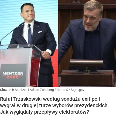
Sławomir Mentzen i Adrian Zandberg
Źródło:
X
/
Sejm.gov
Rafał Trzaskowski według sondażu exit poll
wygrał w drugiej turze wyborów prezydenckich.
Jak wyglądały przepływy elektoratów?