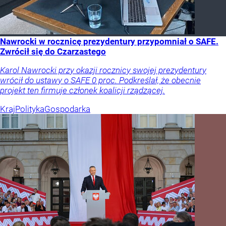
Nawrocki w rocznicę prezydentury przypomniał o SAFE.
Zwrócił się do Czarzastego
Karol Nawrocki przy okazji rocznicy swojej prezydentury
wrócił do ustawy o SAFE 0 proc. Podkreślał, że obecnie
projekt ten firmuje członek koalicji rządzącej.
Kraj
Polityka
Gospodarka