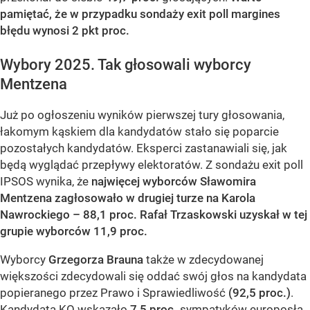
pamiętać, że w przypadku sondaży exit poll margines
błędu wynosi 2 pkt proc.
Wybory 2025. Tak głosowali wyborcy
Mentzena
Już po ogłoszeniu wyników pierwszej tury głosowania,
łakomym kąskiem dla kandydatów stało się poparcie
pozostałych kandydatów. Eksperci zastanawiali się, jak
będą wyglądać przepływy elektoratów. Z sondażu exit poll
IPSOS wynika, że
najwięcej wyborców Sławomira
Mentzena zagłosowało w drugiej turze na Karola
Nawrockiego – 88,1 proc.
Rafał Trzaskowski uzyskał w tej
grupie wyborców 11,9 proc.
Wyborcy
Grzegorza Brauna
także w zdecydowanej
większości zdecydowali się oddać swój głos na kandydata
popieranego przez Prawo i Sprawiedliwość
(92,5 proc.)
.
Kandydata KO wskazało
7,5 proc.
sympatyków europosła.