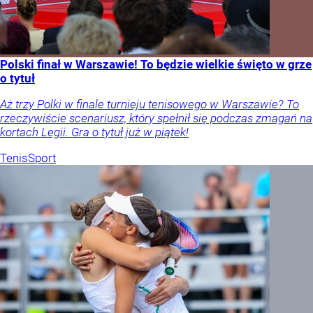
Polski finał w Warszawie! To będzie wielkie święto w grze
o tytuł
Aż trzy Polki w finale turnieju tenisowego w Warszawie? To
rzeczywiście scenariusz, który spełnił się podczas zmagań na
kortach Legii. Gra o tytuł już w piątek!
Tenis
Sport