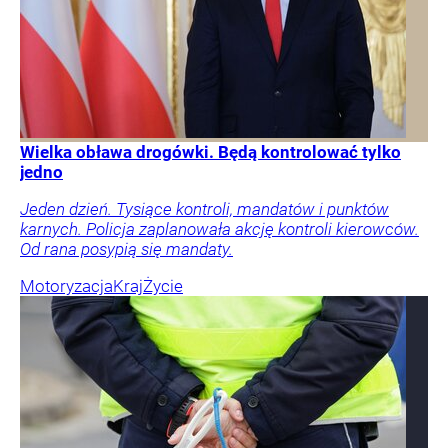
Wielka obława drogówki. Będą kontrolować tylko
jedno
Jeden dzień. Tysiące kontroli, mandatów i punktów
karnych. Policja zaplanowała akcję kontroli kierowców.
Od rana posypią się mandaty.
Motoryzacja
Kraj
Życie