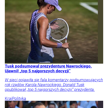
Tusk podsumował prezydenturę Nawrockiego.
Ujawnił „top 5 najgorszych decyzji”
W sieci pojawiła się fala komentarzy podsumowujących
rok rządów Karola Nawrockiego. Donald Tusk
opublikował „top 5 najgorszych decyzji” prezydenta.
Kraj
Polityka