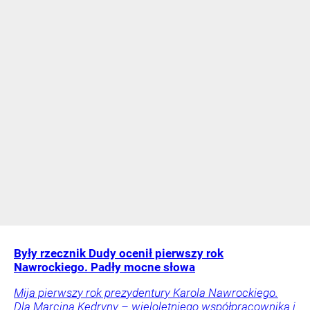
Były rzecznik Dudy ocenił pierwszy rok
Nawrockiego. Padły mocne słowa
Mija pierwszy rok prezydentury Karola Nawrockiego.
Dla Marcina Kędryny – wieloletniego współpracownika i