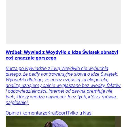
Wróbel: Wywiad z Woydyłło o Idze Świątek obnażył
coś znacznie gorszego
Burza po wywiadzie z Ewą Woydyłło nie wybuchła
dlatego, że padły kontrowersyjne słowa o Idze Świątek.
Wybuchła dlatego, że coraz częściej za ekspercką
analizę uznajemy opinie wygłaszane bez wiedzy, faktów
i odpowiedzialności. Internet od dawna premiuje nie
tych, którzy wiedzą najwięcej, lecz tych, którzy mówią
najgłośniej.
Opinie i komentarze
Kraj
Sport
Tylko u Nas