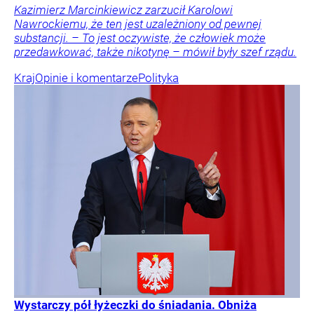
Kazimierz Marcinkiewicz zarzucił Karolowi
Nawrockiemu, że ten jest uzależniony od pewnej
substancji. – To jest oczywiste, że człowiek może
przedawkować, także nikotynę – mówił były szef rządu.
Kraj
Opinie i komentarze
Polityka
Wystarczy pół łyżeczki do śniadania. Obniża