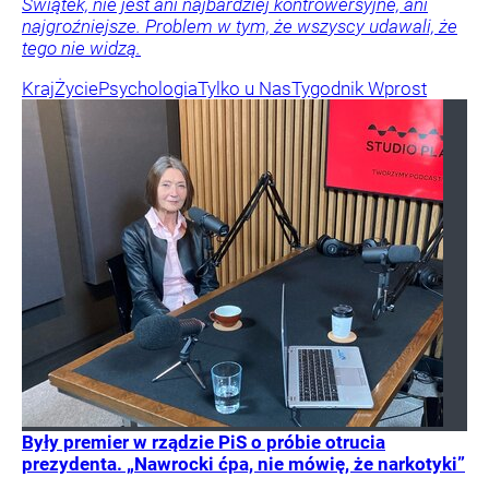
Świątek, nie jest ani najbardziej kontrowersyjne, ani
najgroźniejsze. Problem w tym, że wszyscy udawali, że
tego nie widzą.
Kraj
Życie
Psychologia
Tylko u Nas
Tygodnik Wprost
Były premier w rządzie PiS o próbie otrucia
prezydenta. „Nawrocki ćpa, nie mówię, że narkotyki”