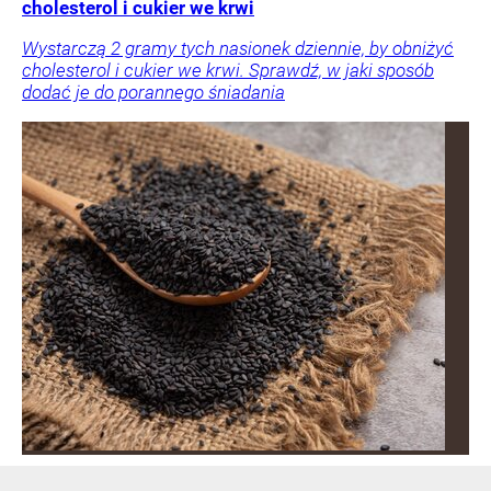
cholesterol i cukier we krwi
Wystarczą 2 gramy tych nasionek dziennie, by obniżyć
cholesterol i cukier we krwi. Sprawdź, w jaki sposób
dodać je do porannego śniadania