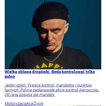
Wielka obława drogówki. Będą kontrolować tylko
jedno
Jeden dzień. Tysiące kontroli, mandatów i punktów
karnych. Policja zaplanowała akcję kontroli kierowców.
Od rana posypią się mandaty.
Motoryzacja
Kraj
Życie