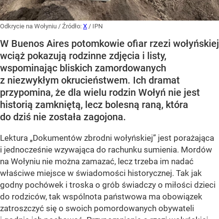
Odkrycie na Wołyniu
/ Źródło:
X
/
IPN
W Buenos Aires potomkowie ofiar rzezi wołyńskiej
wciąż pokazują rodzinne zdjęcia i listy,
wspominając bliskich zamordowanych
z niezwykłym okrucieństwem. Ich dramat
przypomina, że dla wielu rodzin Wołyń nie jest
historią zamkniętą, lecz bolesną raną, która
do dziś nie została zagojona.
Lektura „Dokumentów zbrodni wołyńskiej” jest porażająca
i jednocześnie wzywająca do rachunku sumienia. Mordów
na Wołyniu nie można zamazać, lecz trzeba im nadać
właściwe miejsce w świadomości historycznej. Tak jak
godny pochówek i troska o grób świadczy o miłości dzieci
do rodziców, tak wspólnota państwowa ma obowiązek
zatroszczyć się o swoich pomordowanych obywateli