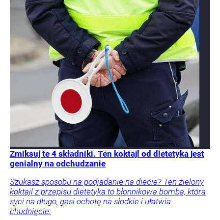
Zmiksuj te 4 składniki. Ten koktajl od dietetyka jest
genialny na odchudzanie
Szukasz sposobu na podjadanie na diecie? Ten zielony
koktajl z przepisu dietetyka to błonnikowa bomba, która
syci na długo, gasi ochotę na słodkie i ułatwia
chudnięcie.