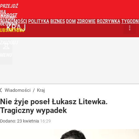
PRZEJDŹ
NA
WPROST
STRONĘ
WIADOMOŚCI
POLITYKA
BIZNES
DOM
ZDROWIE
ROZRYWKA
TYGODN
GŁÓWNĄ
KRAJ
UBSKRYBUJ
ZALOGUJ
MENU
Wiadomości
/
Kraj
Nie żyje poseł Łukasz Litewka.
Tragiczny wypadek
Dodano:
23
kwietnia
16:29