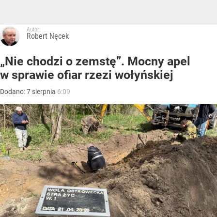
Autor:
Robert Nęcek
„Nie chodzi o zemstę”. Mocny apel
w sprawie ofiar rzezi wołyńskiej
Dodano:
7
sierpnia
6:09