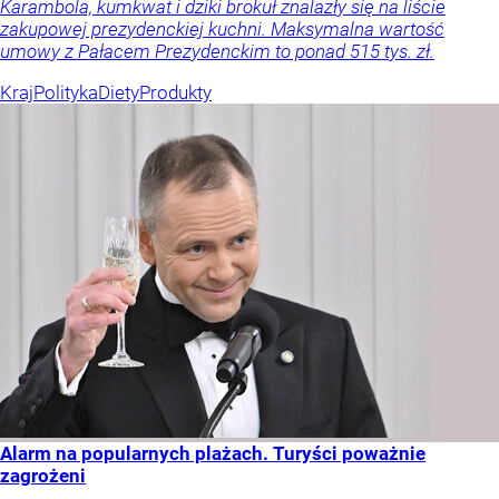
Karambola, kumkwat i dziki brokuł znalazły się na liście
zakupowej prezydenckiej kuchni. Maksymalna wartość
umowy z Pałacem Prezydenckim to ponad 515 tys. zł.
Kraj
Polityka
Diety
Produkty
Alarm na popularnych plażach. Turyści poważnie
zagrożeni