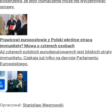
podejrzewa, że jego tłumaczenie może nie wyczerpywać
sprawy.
Prawicowi europosłowie z Polski wkrótce stracą
immunitety? Mowa o czterech osobach
Aż czterech polskich eurodeputowanych jest bliskich utraty
immunitetu. Czekają już tylko na decyzję Parlamentu
Europejskiego.
Opracował:
Stanisław Węgrowski