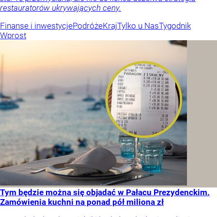
restauratorów ukrywających ceny.
Finanse i inwestycje
Podróże
Kraj
Tylko u Nas
Tygodnik
Wprost
Tym będzie można się objadać w Pałacu Prezydenckim.
Zamówienia kuchni na ponad pół miliona zł