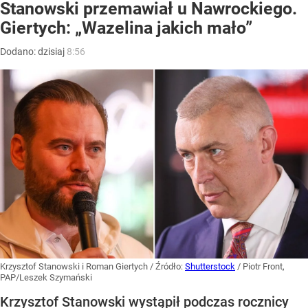
Stanowski przemawiał u Nawrockiego.
Giertych: „Wazelina jakich mało”
Dodano:
dzisiaj
8:56
Krzysztof Stanowski i Roman Giertych
/ Źródło:
Shutterstock
/
Piotr Front,
PAP/Leszek Szymański
Krzysztof Stanowski wystąpił podczas rocznicy