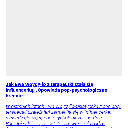
Jak Ewa Woydyłło z terapeutki stała się
influencerką. „Opowiada pop-psychologiczne
brednie”
W ostatnich latach Ewa Woydyłło-Osiatyńska z cenionej
terapeutki uzależnień zamieniła się w influencerkę,
niekiedy głoszącą pop-psychologiczne brednie.
Paradoksalnie to, co ostatnio powiedziała o Idze