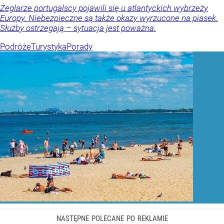
Żeglarze portugalscy pojawili się u atlantyckich wybrzeży
Europy. Niebezpieczne są także okazy wyrzucone na piasek.
Służby ostrzegają – sytuacja jest poważna.
Podróże
Turystyka
Porady