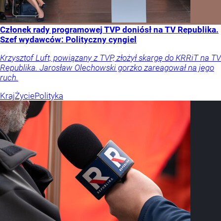
Członek rady programowej TVP doniósł na TV Republika.
Szef wydawców: Polityczny cyngiel
Krzysztof Luft, powiązany z TVP, złożył skargę do KRRiT na TV
Republika. Jarosław Olechowski gorzko zareagował na jego
ruch.
Kraj
Życie
Polityka