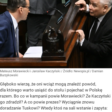
Mateusz Morawiecki i Jarosław Kaczyński
/ Źródło:
Newspix.pl
/
Damian
Burzykowski
Głęboko wierzę, że oni wciąż mogą znaleźć powód,
dla którego warto usiąść do stołu i pojechać w Polskę
razem. Bo co w kampanii powie Morawiecki? Że Kaczyński
go zdradził? A co powie prezes? Wyciągnie znowu
doradzanie Tuskowi? Wtedy ktoś na sali wstanie i zapyta: