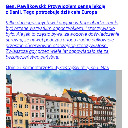
Gen. Pawlikowski: Przywiozłem cenną lekcję
z Danii. Tego potrzebuje dziś cała Europa
Kilka dni spędzonych wakacyjnie w Kopenhadze miało
być przede wszystkim odpoczynkiem. I rzeczywiście
było. Ale jak to często bywa, zawodowe doświadczenie
sprawia, że nawet podczas urlopu trudno całkowicie
przestać obserwować otaczającą rzeczywistość.
Zwłaszcza gdy przez wiele lat odpowiadało się za
bezpieczeństwo państwa.
Opinie i komentarze
Polityka
Kraj
Świat
Tylko u Nas