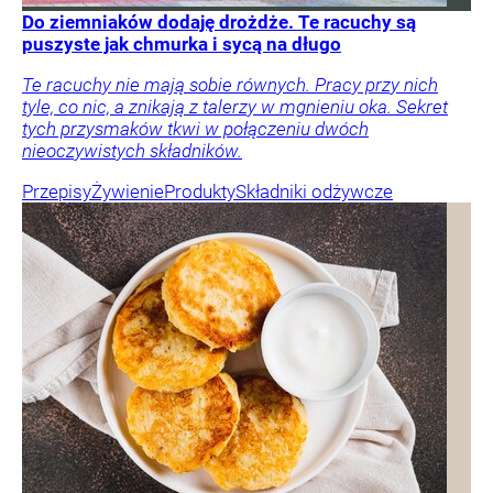
Do ziemniaków dodaję drożdże. Te racuchy są
puszyste jak chmurka i sycą na długo
Te racuchy nie mają sobie równych. Pracy przy nich
tyle, co nic, a znikają z talerzy w mgnieniu oka. Sekret
tych przysmaków tkwi w połączeniu dwóch
nieoczywistych składników.
Przepisy
Żywienie
Produkty
Składniki odżywcze