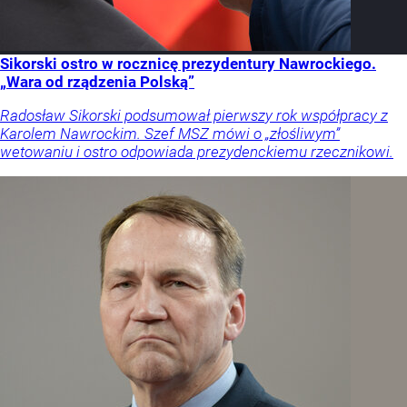
Sikorski ostro w rocznicę prezydentury Nawrockiego.
„Wara od rządzenia Polską”
Radosław Sikorski podsumował pierwszy rok współpracy z
Karolem Nawrockim. Szef MSZ mówi o „złośliwym”
wetowaniu i ostro odpowiada prezydenckiemu rzecznikowi.