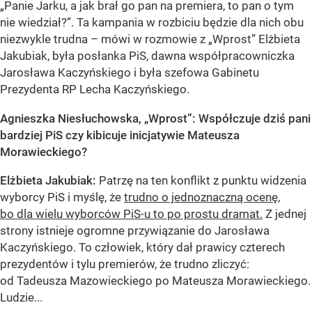
„Panie Jarku, a jak brał go pan na premiera, to pan o tym
nie wiedział?”. Ta kampania w rozbiciu będzie dla nich obu
niezwykle trudna – mówi w rozmowie z „Wprost” Elżbieta
Jakubiak, była posłanka PiS, dawna współpracowniczka
Jarosława Kaczyńskiego i była szefowa Gabinetu
Prezydenta RP Lecha Kaczyńskiego.
Agnieszka Niesłuchowska, „Wprost”: Współczuje dziś pani
bardziej PiS czy kibicuje inicjatywie Mateusza
Morawieckiego?
Elżbieta Jakubiak:
Patrzę na ten konflikt z punktu widzenia
wyborcy PiS i myślę, że
trudno o jednoznaczną ocenę,
bo dla wielu wyborców PiS-u to po prostu dramat.
Z jednej
strony istnieje ogromne przywiązanie do Jarosława
Kaczyńskiego. To człowiek, który dał prawicy czterech
prezydentów i tylu premierów, że trudno zliczyć:
od Tadeusza Mazowieckiego po Mateusza Morawieckiego.
Ludzie...