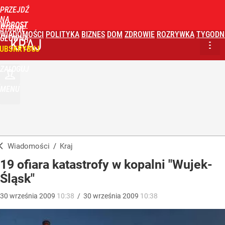
PRZEJDŹ
NA
WPROST
STRONĘ
WIADOMOŚCI
POLITYKA
BIZNES
DOM
ZDROWIE
ROZRYWKA
TYGODN
GŁÓWNĄ
KRAJ
UBSKRYBUJ
ZALOGUJ
MENU
Wiadomości
/
Kraj
19 ofiara katastrofy w kopalni "Wujek-
Śląsk"
30
września
2009
10:38
/
30
września
2009
10:38