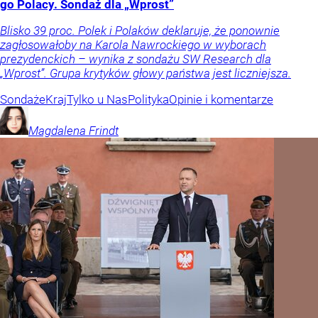
go Polacy. Sondaż dla „Wprost”
Blisko 39 proc. Polek i Polaków deklaruje, że ponownie
zagłosowałoby na Karola Nawrockiego w wyborach
prezydenckich – wynika z sondażu SW Research dla
„Wprost”. Grupa krytyków głowy państwa jest liczniejsza.
Sondaże
Kraj
Tylko u Nas
Polityka
Opinie i komentarze
Magdalena
Frindt