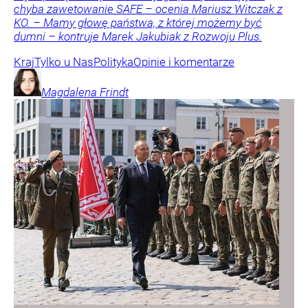
chyba zawetowanie SAFE – ocenia Mariusz Witczak z
KO. – Mamy głowę państwa, z której możemy być
dumni – kontruje Marek Jakubiak z Rozwoju Plus.
Kraj
Tylko u Nas
Polityka
Opinie i komentarze
Magdalena
Frindt