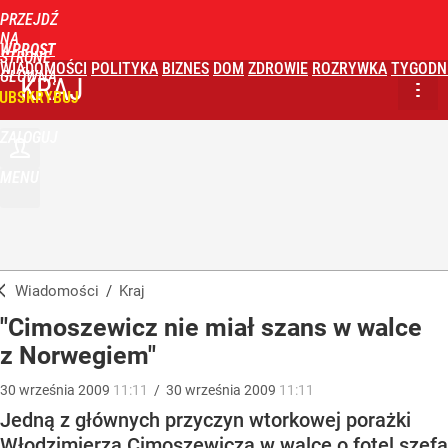
PRZEJDŹ
NA
WPROST
STRONĘ
WIADOMOŚCI
POLITYKA
BIZNES
DOM
ZDROWIE
ROZRYWKA
TYGODN
GŁÓWNĄ
KRAJ
UBSKRYBUJ
ZALOGUJ
MENU
Wiadomości
/
Kraj
"Cimoszewicz nie miał szans w walce
z Norwegiem"
30
września
2009
11:11
/
30
września
2009
11:11
Jedną z głównych przyczyn wtorkowej porażki
Włodzimierza Cimoszewicza w walce o fotel szefa