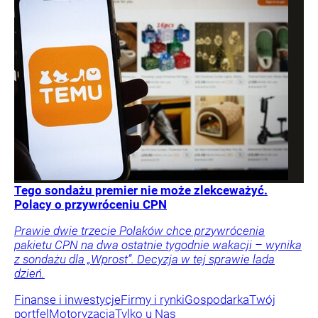
Tego sondażu premier nie może zlekceważyć.
Polacy o przywróceniu CPN
Prawie dwie trzecie Polaków chce przywrócenia
pakietu CPN na dwa ostatnie tygodnie wakacji – wynika
z sondażu dla „Wprost”. Decyzja w tej sprawie lada
dzień.
Finanse i inwestycje
Firmy i rynki
Gospodarka
Twój
portfel
Motoryzacja
Tylko u Nas