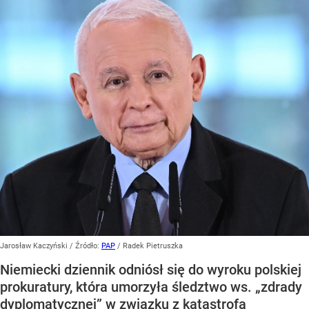
Jarosław Kaczyński
/ Źródło:
PAP
/
Radek Pietruszka
Niemiecki dziennik odniósł się do wyroku polskiej
prokuratury, która umorzyła śledztwo ws. „zdrady
dyplomatycznej” w związku z katastrofą