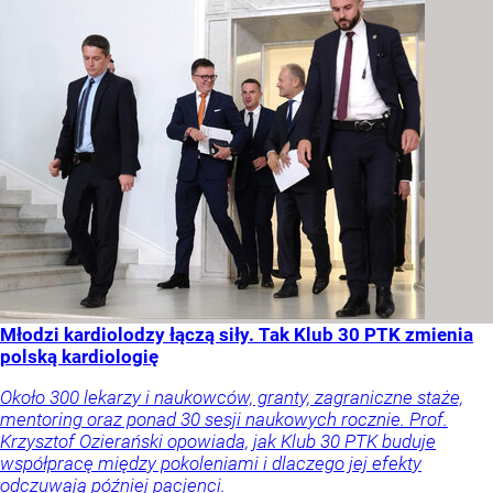
Młodzi kardiolodzy łączą siły. Tak Klub 30 PTK zmienia
polską kardiologię
Około 300 lekarzy i naukowców, granty, zagraniczne staże,
mentoring oraz ponad 30 sesji naukowych rocznie. Prof.
Krzysztof Ozierański opowiada, jak Klub 30 PTK buduje
współpracę między pokoleniami i dlaczego jej efekty
odczuwają później pacjenci.