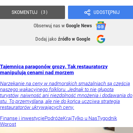
SKOMENTUJ
UDOSTĘPNIJ
3
Obserwuj nas
w
Google News
Dodaj jako
źródło w Google
Tajemnica paragonów grozy. Tak restauratorzy
manipulują cenami nad morzem
Narzekanie na ceny w nadmorskich smażalniach są częścią
naszego wakacyjnego folkloru. Jednak to nie głupota
turystów, naiwność ani niezdolność mnożenia i dodawania do
stu. To przemyślana, ale nie do końca uczciwa strategia
restauratorów ukrywających ceny.
Finanse i inwestycje
Podróże
Kraj
Tylko u Nas
Tygodnik
Wprost