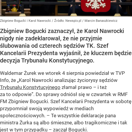
Zbigniew Bogucki i Karol Nawrocki
/ Źródło:
Newspix.pl
/
Marcin Banaszkiewicz
Zbigniew Bogucki zaznaczył, że Karol Nawrocki
nigdy nie zadeklarował, że nie przyjmie
ślubowania od czterech sędziów TK. Szef
Kancelarii Prezydenta wyjaśnił, że kluczem będzie
decyzja Trybunału Konstytucyjnego.
Waldemar Żurek we wtorek 4 sierpnia powiedział w TVP
Info, że „Karol Nawrocki analizując życiorysy sędziów
Trybunału Konstytucyjnego
złamał prawo – i też
za to odpowie”. Do sprawy odniósł się w czwartek w RMF
FM Zbigniew Bogucki. Szef Kancelarii Prezydenta w sobotę
przypomniał swoją wypowiedź w mediach
społecznościowych. – Te wszystkie deklaracje pana
ministra Żurka są albo śmieszne, albo tragikomiczne i tak
jest w tym przypadku – zaczął Bogucki.