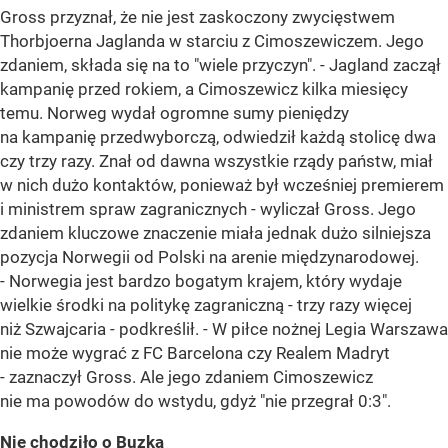
Gross przyznał, że nie jest zaskoczony zwycięstwem
Thorbjoerna Jaglanda w starciu z Cimoszewiczem. Jego
zdaniem, składa się na to "wiele przyczyn". - Jagland zaczął
kampanię przed rokiem, a Cimoszewicz kilka miesięcy
temu. Norweg wydał ogromne sumy pieniędzy
na kampanię przedwyborczą, odwiedził każdą stolicę dwa
czy trzy razy. Znał od dawna wszystkie rządy państw, miał
w nich dużo kontaktów, ponieważ był wcześniej premierem
i ministrem spraw zagranicznych - wyliczał Gross. Jego
zdaniem kluczowe znaczenie miała jednak dużo silniejsza
pozycja Norwegii od Polski na arenie międzynarodowej.
- Norwegia jest bardzo bogatym krajem, który wydaje
wielkie środki na politykę zagraniczną - trzy razy więcej
niż Szwajcaria - podkreślił. - W piłce nożnej Legia Warszawa
nie może wygrać z FC Barcelona czy Realem Madryt
- zaznaczył Gross. Ale jego zdaniem Cimoszewicz
nie ma powodów do wstydu, gdyż "nie przegrał 0:3".
Nie chodziło o Buzka