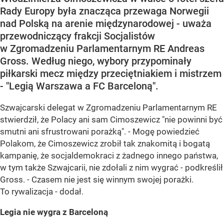
Rady Europy była znacząca przewaga Norwegii
nad Polską na arenie międzynarodowej - uważa
przewodniczący frakcji Socjalistów
w Zgromadzeniu Parlamentarnym RE Andreas
Gross. Według niego, wybory przypominały
piłkarski mecz między przeciętniakiem i mistrzem
- "Legią Warszawa a FC Barceloną".
Szwajcarski delegat w Zgromadzeniu Parlamentarnym RE
stwierdził, że Polacy ani sam Cimoszewicz "nie powinni być
smutni ani sfrustrowani porażką". - Mogę powiedzieć
Polakom, że Cimoszewicz zrobił tak znakomitą i bogatą
kampanię, że socjaldemokraci z żadnego innego państwa,
w tym także Szwajcarii, nie zdołali z nim wygrać - podkreślił
Gross. - Czasem nie jest się winnym swojej porażki.
To rywalizacja - dodał.
Legia nie wygra z Barceloną