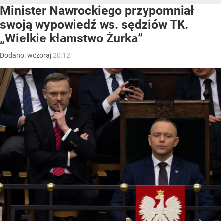
Minister Nawrockiego przypomniał
swoją wypowiedź ws. sędziów TK.
„Wielkie kłamstwo Żurka”
Dodano:
wczoraj
20:12