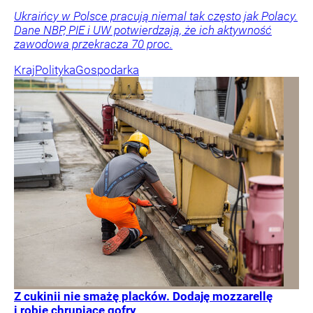
Ukraińcy w Polsce pracują niemal tak często jak Polacy.
Dane NBP, PIE i UW potwierdzają, że ich aktywność
zawodowa przekracza 70 proc.
Kraj
Polityka
Gospodarka
Z cukinii nie smażę placków. Dodaję mozzarellę
i robię chrupiące gofry