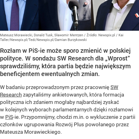
Mateusz Morawiecki, Donald Tusk, Sławomir Mentzen
/ Źródło:
Newspix.pl
/
Kai
Taller/Newspix.pl/Tedi/Newspix.pl/Damian Burzykowski
Rozłam w PiS-ie może sporo zmienić w polskiej
polityce. W sondażu SW Research dla „Wprost”
sprawdziliśmy, która partia będzie największym
beneficjentem ewentualnych zmian.
W badaniu przeprowadzonym przez pracownię
SW
Research
zapytaliśmy ankietowanych, która formacja
polityczna ich zdaniem mogłaby najbardziej zyskać
w kolejnych wyborach parlamentarnych dzięki rozłamowi
w
PiS
-ie. Przypomnijmy, chodzi m.in. o wykluczenie z partii
członków ugrupowania Rozwój Plus powołanego przez
Mateusza Morawieckiego.