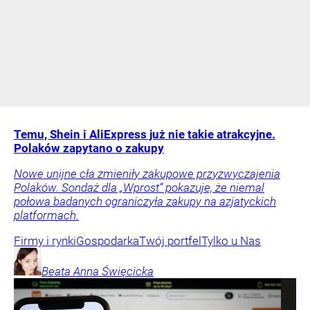
Temu, Shein i AliExpress już nie takie atrakcyjne.
Polaków zapytano o zakupy
Nowe unijne cła zmieniły zakupowe przyzwyczajenia
Polaków. Sondaż dla „Wprost” pokazuje, że niemal
połowa badanych ograniczyła zakupy na azjatyckich
platformach.
Firmy i rynki
Gospodarka
Twój portfel
Tylko u Nas
Beata Anna
Święcicka