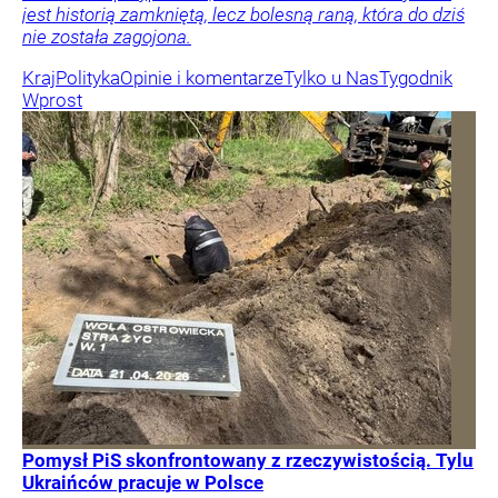
jest historią zamkniętą, lecz bolesną raną, która do dziś
nie została zagojona.
Kraj
Polityka
Opinie i komentarze
Tylko u Nas
Tygodnik
Wprost
Pomysł PiS skonfrontowany z rzeczywistością. Tylu
Ukraińców pracuje w Polsce