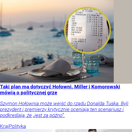
Taki plan ma dotyczyć Hołowni. Miller i Komorowski
mówią o politycznej grze
Szymon Hołownia może wejść do rządu Donalda Tuska. Byli
prezydent i premierzy krytycznie oceniają ten scenariusz i
podkreślają, że „jest za późno”.
Kraj
Polityka