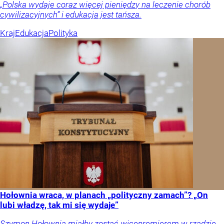
„Polska wydaje coraz więcej pieniędzy na leczenie chorób
cywilizacyjnych” i edukacja jest tańsza.
Kraj
Edukacja
Polityka
Hołownia wraca, w planach „polityczny zamach”? „On
lubi władzę, tak mi się wydaje”
Szymon Hołownia miałby zostać wicepremierem w rządzie