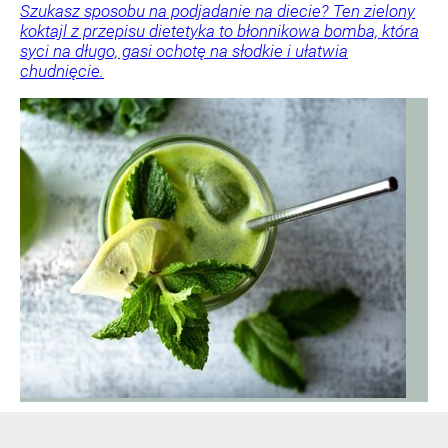
Szukasz sposobu na podjadanie na diecie? Ten zielony
koktajl z przepisu dietetyka to błonnikowa bomba, która
syci na długo, gasi ochotę na słodkie i ułatwia
chudnięcie.