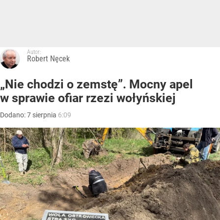
Autor:
Robert Nęcek
„Nie chodzi o zemstę”. Mocny apel
w sprawie ofiar rzezi wołyńskiej
Dodano:
7
sierpnia
6:09