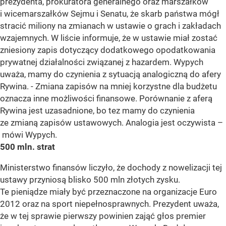
prezydenta, prokuratora generalnego oraz marszałków
i wicemarszałków Sejmu i Senatu, że skarb państwa mógł
stracić miliony na zmianach w ustawie o grach i zakładach
wzajemnych. W liście informuje, że w ustawie miał zostać
zniesiony zapis dotyczący dodatkowego opodatkowania
prywatnej działalności związanej z hazardem. Wypych
uważa, mamy do czynienia z sytuacją analogiczną do afery
Rywina. - Zmiana zapisów na mniej korzystne dla budżetu
oznacza inne możliwości finansowe. Porównanie z aferą
Rywina jest uzasadnione, bo tez mamy do czynienia
ze zmianą zapisów ustawowych. Analogia jest oczywista –
mówi Wypych.
500 mln. strat
Ministerstwo finansów liczyło, że dochody z nowelizacji tej
ustawy przyniosą blisko 500 mln złotych zysku.
Te pieniądze miały być przeznaczone na organizacje Euro
2012 oraz na sport niepełnosprawnych. Prezydent uważa,
że w tej sprawie pierwszy powinien zająć głos premier