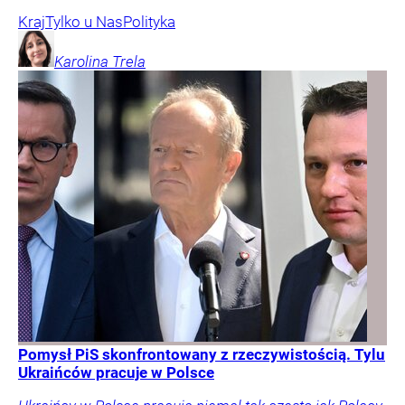
Kraj
Tylko u Nas
Polityka
Karolina
Trela
Pomysł PiS skonfrontowany z rzeczywistością. Tylu
Ukraińców pracuje w Polsce