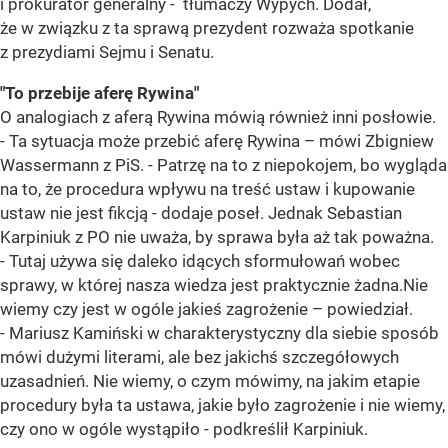
i prokurator generalny - tłumaczy Wypych. Dodał,
że w związku z ta sprawą prezydent rozważa spotkanie
z prezydiami Sejmu i Senatu.
"To przebije aferę Rywina"
O analogiach z aferą Rywina mówią również inni posłowie.
- Ta sytuacja może przebić aferę Rywina – mówi Zbigniew
Wassermann z PiS. - Patrzę na to z niepokojem, bo wygląda
na to, że procedura wpływu na treść ustaw i kupowanie
ustaw nie jest fikcją - dodaje poseł. Jednak Sebastian
Karpiniuk z PO nie uważa, by sprawa była aż tak poważna.
- Tutaj używa się daleko idących sformułowań wobec
sprawy, w której nasza wiedza jest praktycznie żadna.Nie
wiemy czy jest w ogóle jakieś zagrożenie – powiedział.
- Mariusz Kamiński w charakterystyczny dla siebie sposób
mówi dużymi literami, ale bez jakichś szczegółowych
uzasadnień. Nie wiemy, o czym mówimy, na jakim etapie
procedury była ta ustawa, jakie było zagrożenie i nie wiemy,
czy ono w ogóle wystąpiło - podkreślił Karpiniuk.