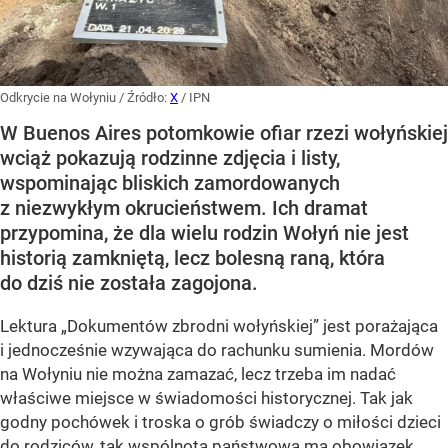
Odkrycie na Wołyniu
/ Źródło:
X
/
IPN
W Buenos Aires potomkowie ofiar rzezi wołyńskiej
wciąż pokazują rodzinne zdjęcia i listy,
wspominając bliskich zamordowanych
z niezwykłym okrucieństwem. Ich dramat
przypomina, że dla wielu rodzin Wołyń nie jest
historią zamkniętą, lecz bolesną raną, która
do dziś nie została zagojona.
Lektura „Dokumentów zbrodni wołyńskiej” jest porażająca
i jednocześnie wzywająca do rachunku sumienia. Mordów
na Wołyniu nie można zamazać, lecz trzeba im nadać
właściwe miejsce w świadomości historycznej. Tak jak
godny pochówek i troska o grób świadczy o miłości dzieci
do rodziców, tak wspólnota państwowa ma obowiązek