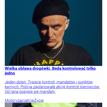
Wielka obława drogówki. Będą kontrolować tylko
jedno
Jeden dzień. Tysiące kontroli, mandatów i punktów
karnych. Policja zaplanowała akcję kontroli kierowców.
Od rana posypią się mandaty.
Motoryzacja
Kraj
Życie