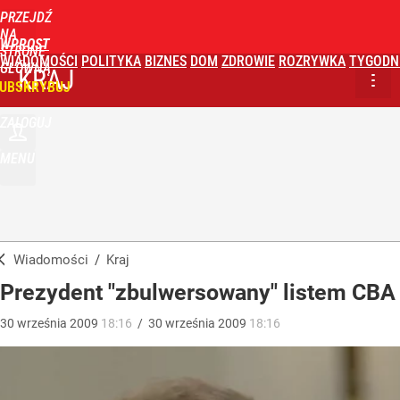
PRZEJDŹ
NA
WPROST
STRONĘ
WIADOMOŚCI
POLITYKA
BIZNES
DOM
ZDROWIE
ROZRYWKA
TYGODN
GŁÓWNĄ
KRAJ
UBSKRYBUJ
ZALOGUJ
MENU
Wiadomości
/
Kraj
Prezydent "zbulwersowany" listem CBA
30
września
2009
18:16
/
30
września
2009
18:16