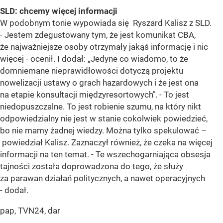
SLD: chcemy więcej informacji
W podobnym tonie wypowiada się Ryszard Kalisz z SLD.
- Jestem zdegustowany tym, że jest komunikat CBA,
że najważniejsze osoby otrzymały jakąś informację i nic
więcej - ocenił. I dodał: „Jedyne co wiadomo, to że
domniemane nieprawidłowości dotyczą projektu
nowelizacji ustawy o grach hazardowych i że jest ona
na etapie konsultacji międzyresortowych". - To jest
niedopuszczalne. To jest robienie szumu, na który nikt
odpowiedzialny nie jest w stanie cokolwiek powiedzieć,
bo nie mamy żadnej wiedzy. Można tylko spekulować –
powiedział Kalisz. Zaznaczył również, że czeka na więcej
informacji na ten temat. - Te wszechogarniająca obsesja
tajności została doprowadzona do tego, że służy
za parawan działań politycznych, a nawet operacyjnych
- dodał.
pap, TVN24, dar