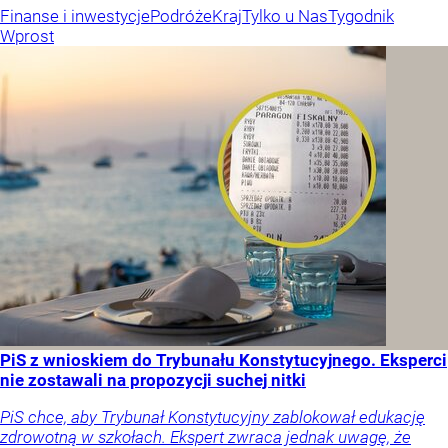
Finanse i inwestycje
Podróże
Kraj
Tylko u Nas
Tygodnik
Wprost
PiS z wnioskiem do Trybunału Konstytucyjnego. Eksperci
nie zostawali na propozycji suchej nitki
PiS chce, aby Trybunał Konstytucyjny zablokował edukację
zdrowotną w szkołach. Ekspert zwraca jednak uwagę, że