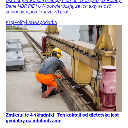
Ukraińcy w Polsce pracują niemal tak często jak Polacy.
Dane NBP, PIE i UW potwierdzają, że ich aktywność
zawodowa przekracza 70 proc.
Kraj
Polityka
Gospodarka
Zmiksuj te 4 składniki. Ten koktajl od dietetyka jest
genialny na odchudzanie