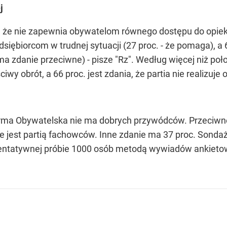
j
, że nie zapewnia obywatelom równego dostępu do opieki z
siębiorcom w trudnej sytuacji (27 proc. - że pomaga), a 6
 ma zdanie przeciwne) - pisze "Rz". Według więcej niż p
iwy obrót, a 66 proc. jest zdania, że partia nie realizuje
orma Obywatelska nie ma dobrych przywódców. Przeciwneg
e jest partią fachowców. Inne zdanie ma 37 proc. Sondaż
ezentatywnej próbie 1000 osób metodą wywiadów ankieto