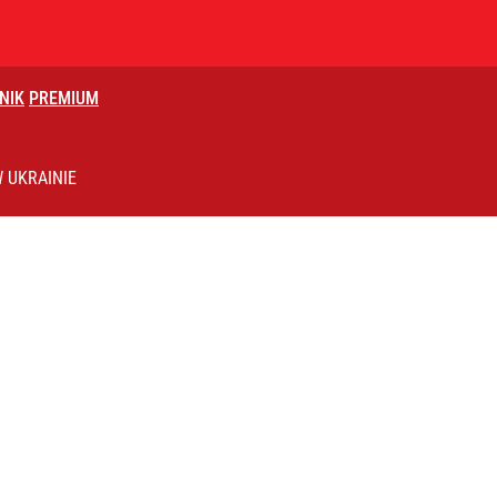
NIK
PREMIUM
a sprawcą
 UKRAINIE
 się kolejne głośne odejście z PiS
 co musi zrobić Nawrocki w sprawie TK