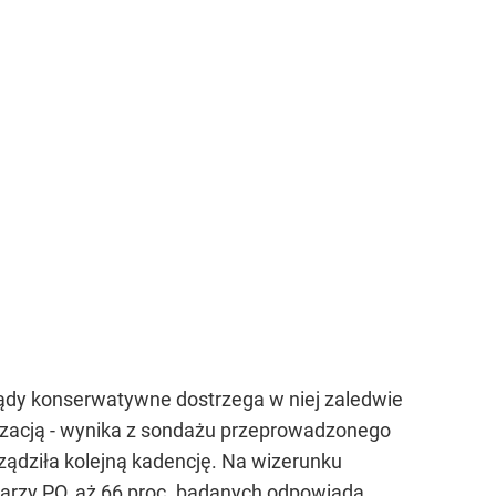
glądy konserwatywne dostrzega w niej zaledwie
tyzacją - wynika z sondażu przeprowadzonego
rządziła kolejną kadencję. Na wizerunku
ojarzy PO, aż 66 proc. badanych odpowiada,