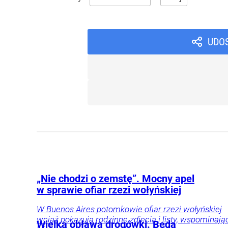
UDO
„Nie chodzi o zemstę”. Mocny apel
w sprawie ofiar rzezi wołyńskiej
W Buenos Aires potomkowie ofiar rzezi wołyńskiej
wciąż pokazują rodzinne zdjęcia i listy, wspominają
Wielka obława drogówki. Będą