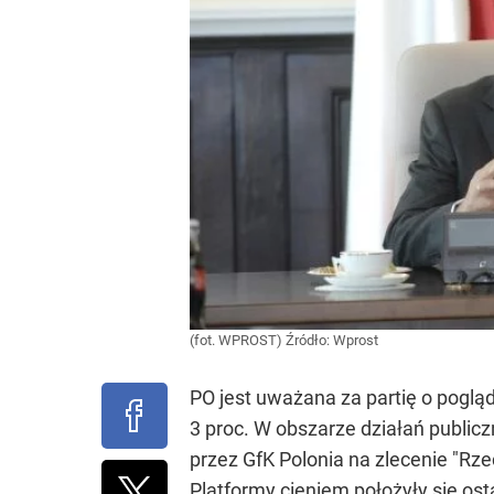
(fot. WPROST)
Źródło:
Wprost
PO jest uważana za partię o poglą
3 proc. W obszarze działań public
przez GfK Polonia na zlecenie "Rze
Platformy cieniem położyły się ost