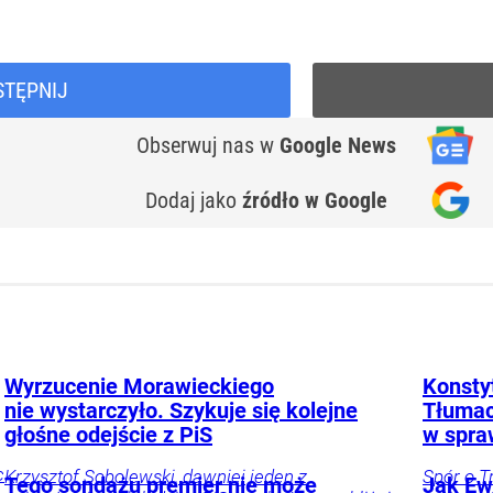
STĘPNIJ
Obserwuj nas
w
Google News
Dodaj jako
źródło w Google
Wyrzucenie Morawieckiego
Konstyt
nie wystarczyło. Szykuje się kolejne
Tłumac
głośne odejście z PiS
w spra
c
Krzysztof Sobolewski, dawniej jeden z
Spór o T
Tego sondażu premier nie może
Jak Ewa