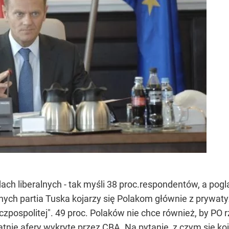
dach liberalnych - tak myśli 38 proc.respondentów, a po
znych partia Tuska kojarzy się Polakom głównie z prywa
czpospolitej". 49 proc. Polaków nie chce również, by PO 
atnie afery wykryte przez CBA. Na pytanie, z czym się k