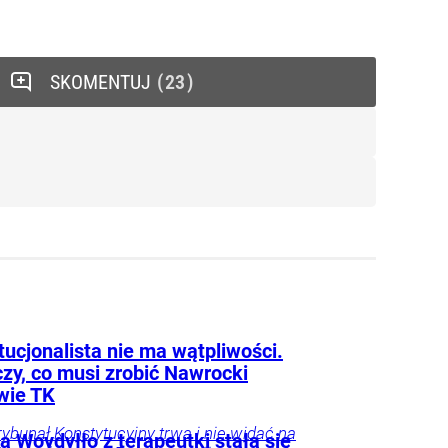
SKOMENTUJ
23
ucjonalista nie ma wątpliwości.
zy, co musi zrobić Nawrocki
wie TK
rybunał Konstytucyjny trwa i nie widać na
 Woydyłło z terapeutki stała się