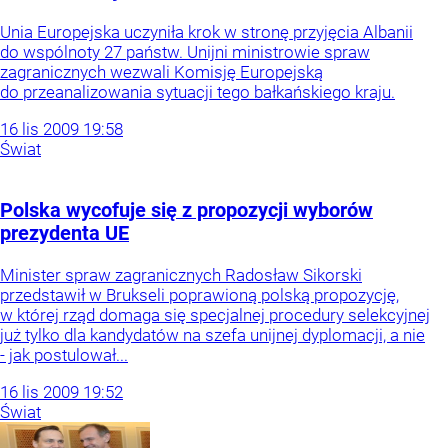
Unia Europejska uczyniła krok w stronę przyjęcia Albanii
do wspólnoty 27 państw. Unijni ministrowie spraw
zagranicznych wezwali Komisję Europejską
do przeanalizowania sytuacji tego bałkańskiego kraju.
16
lis
2009
19:58
Świat
Polska wycofuje się z propozycji wyborów
prezydenta UE
Minister spraw zagranicznych Radosław Sikorski
przedstawił w Brukseli poprawioną polską propozycję,
w której rząd domaga się specjalnej procedury selekcyjnej
już tylko dla kandydatów na szefa unijnej dyplomacji, a nie
- jak postulował...
16
lis
2009
19:52
Świat