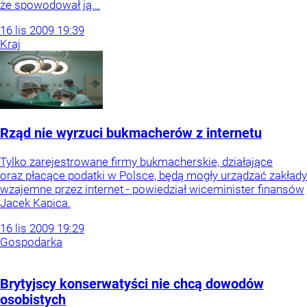
że spowodował ją...
16
lis
2009
19:39
Kraj
Rząd nie wyrzuci bukmacherów z internetu
Tylko zarejestrowane firmy bukmacherskie, działające
oraz płacące podatki w Polsce, będą mogły urządzać zakłady
wzajemne przez internet - powiedział wiceminister finansów
Jacek Kapica.
16
lis
2009
19:29
Gospodarka
Brytyjscy konserwatyści nie chcą dowodów
osobistych