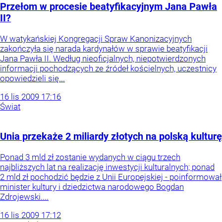
Przełom w procesie beatyfikacyjnym Jana Pawła
II?
W watykańskiej Kongregacji Spraw Kanonizacyjnych
zakończyła się narada kardynałów w sprawie beatyfikacji
Jana Pawła II. Według nieoficjalnych, niepotwierdzonych
informacji pochodzących ze źródeł kościelnych, uczestnicy
opowiedzieli się...
16
lis
2009
17:16
Świat
Unia przekaże 2 miliardy złotych na polską kulturę
Ponad 3 mld zł zostanie wydanych w ciągu trzech
najbliższych lat na realizację inwestycji kulturalnych; ponad
2 mld zł pochodzić będzie z Unii Europejskiej - poinformował
minister kultury i dziedzictwa narodowego Bogdan
Zdrojewski....
16
lis
2009
17:12