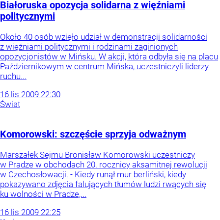
Białoruska opozycja solidarna z więźniami
politycznymi
Około 40 osób wzięło udział w demonstracji solidarności
z więźniami politycznymi i rodzinami zaginionych
opozycjonistów w Mińsku. W akcji, która odbyła się na placu
Październikowym w centrum Mińska, uczestniczyli liderzy
ruchu...
16
lis
2009
22:30
Świat
Komorowski: szczęście sprzyja odważnym
Marszałek Sejmu Bronisław Komorowski uczestniczy
w Pradze w obchodach 20. rocznicy aksamitnej rewolucji
w Czechosłowacji. - Kiedy runął mur berliński, kiedy
pokazywano zdjęcia falujących tłumów ludzi rwących się
ku wolności w Pradze,...
16
lis
2009
22:25