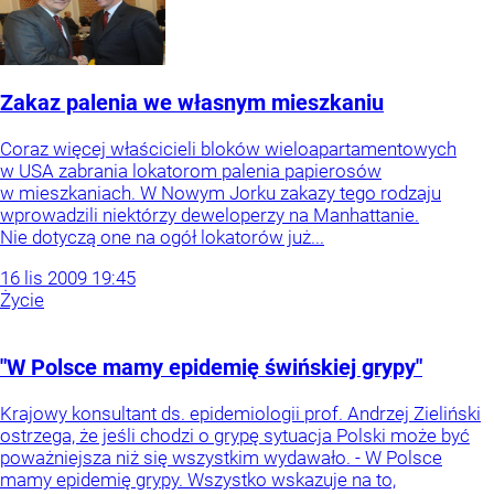
Zakaz palenia we własnym mieszkaniu
Coraz więcej właścicieli bloków wieloapartamentowych
w USA zabrania lokatorom palenia papierosów
w mieszkaniach. W Nowym Jorku zakazy tego rodzaju
wprowadzili niektórzy deweloperzy na Manhattanie.
Nie dotyczą one na ogół lokatorów już...
16
lis
2009
19:45
Życie
"W Polsce mamy epidemię świńskiej grypy"
Krajowy konsultant ds. epidemiologii prof. Andrzej Zieliński
ostrzega, że jeśli chodzi o grypę sytuacja Polski może być
poważniejsza niż się wszystkim wydawało. - W Polsce
mamy epidemię grypy. Wszystko wskazuje na to,