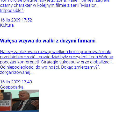
czarny charakter w kolejnym filmie z serii "Mission:
Impossible".
16
lis
2009
17:52
Kultura
Wałęsa wzywa do walki z dużymi firmami
Należy zablokować rozwój wielkich firm i promować małą
przedsiębiorczość - powiedział były prezydent Lech Wałęsa
podczas konferencji "Strategie sukcesu w erze globalizacji.
Od niepodległości do wolności. Dokąd zmierzamy?",
zorganizowanej...
16
lis
2009
17:49
Gospodarka