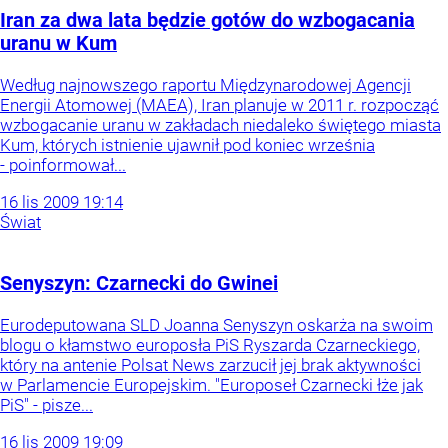
Iran za dwa lata będzie gotów do wzbogacania
uranu w Kum
Według najnowszego raportu Międzynarodowej Agencji
Energii Atomowej (MAEA), Iran planuje w 2011 r. rozpocząć
wzbogacanie uranu w zakładach niedaleko świętego miasta
Kum, których istnienie ujawnił pod koniec września
- poinformował...
16
lis
2009
19:14
Świat
Senyszyn: Czarnecki do Gwinei
Eurodeputowana SLD Joanna Senyszyn oskarża na swoim
blogu o kłamstwo europosła PiS Ryszarda Czarneckiego,
który na antenie Polsat News zarzucił jej brak aktywności
w Parlamencie Europejskim. "Europoseł Czarnecki łże jak
PiS" - pisze...
16
lis
2009
19:09