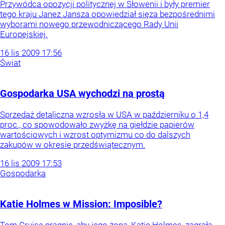
Przywódca opozycji politycznej w Słowenii i były premier
tego kraju Janez Jansza opowiedział sięza bezpośrednimi
wyborami nowego przewodniczącego Rady Unii
Europejskiej.
16
lis
2009
17:56
Świat
Gospodarka USA wychodzi na prostą
Sprzedaż detaliczna wzrosła w USA w październiku o 1,4
proc., co spowodowało zwyżkę na giełdzie papierów
wartościowych i wzrost optymizmu co do dalszych
zakupów w okresie przedświątecznym.
16
lis
2009
17:53
Gospodarka
Katie Holmes w Mission: Imposible?
Tom Cruise pragnie, aby jego żona, Katie Holmes, zagrała