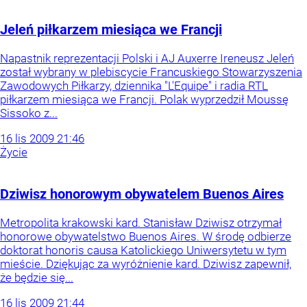
Jeleń piłkarzem miesiąca we Francji
Napastnik reprezentacji Polski i AJ Auxerre Ireneusz Jeleń
został wybrany w plebiscycie Francuskiego Stowarzyszenia
Zawodowych Piłkarzy, dziennika "L'Equipe" i radia RTL
piłkarzem miesiąca we Francji. Polak wyprzedził Moussę
Sissoko z...
16
lis
2009
21:46
Życie
Dziwisz honorowym obywatelem Buenos Aires
Metropolita krakowski kard. Stanisław Dziwisz otrzymał
honorowe obywatelstwo Buenos Aires. W środę odbierze
doktorat honoris causa Katolickiego Uniwersytetu w tym
mieście. Dziękując za wyróżnienie kard. Dziwisz zapewnił,
że będzie się...
16
lis
2009
21:44