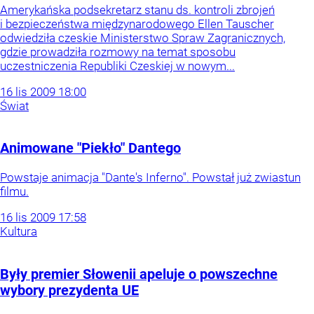
Amerykańska podsekretarz stanu ds. kontroli zbrojeń
i bezpieczeństwa międzynarodowego Ellen Tauscher
odwiedziła czeskie Ministerstwo Spraw Zagranicznych,
gdzie prowadziła rozmowy na temat sposobu
uczestniczenia Republiki Czeskiej w nowym...
16
lis
2009
18:00
Świat
Animowane "Piekło" Dantego
Powstaje animacja "Dante's Inferno". Powstał już zwiastun
filmu.
16
lis
2009
17:58
Kultura
Były premier Słowenii apeluje o powszechne
wybory prezydenta UE