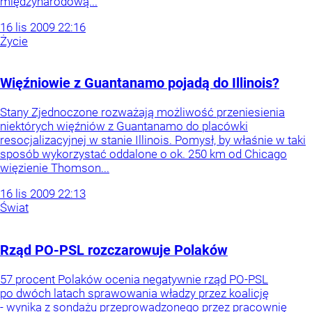
międzynarodową...
16
lis
2009
22:16
Życie
Więźniowie z Guantanamo pojadą do Illinois?
Stany Zjednoczone rozważają możliwość przeniesienia
niektórych więźniów z Guantanamo do placówki
resocjalizacyjnej w stanie Illinois. Pomysł, by właśnie w taki
sposób wykorzystać oddalone o ok. 250 km od Chicago
więzienie Thomson...
16
lis
2009
22:13
Świat
Rząd PO-PSL rozczarowuje Polaków
57 procent Polaków ocenia negatywnie rząd PO-PSL
po dwóch latach sprawowania władzy przez koalicję
- wynika z sondażu przeprowadzonego przez pracownię