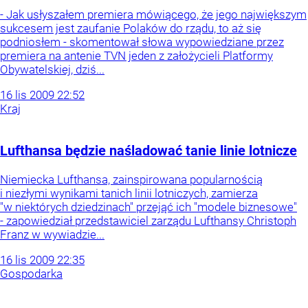
- Jak usłyszałem premiera mówiącego, że jego największym
sukcesem jest zaufanie Polaków do rządu, to aż się
podniosłem - skomentował słowa wypowiedziane przez
premiera na antenie TVN jeden z założycieli Platformy
Obywatelskiej, dziś...
16
lis
2009
22:52
Kraj
Lufthansa będzie naśladować tanie linie lotnicze
Niemiecka Lufthansa, zainspirowana popularnością
i niezłymi wynikami tanich linii lotniczych, zamierza
"w niektórych dziedzinach" przejąć ich "modele biznesowe"
- zapowiedział przedstawiciel zarządu Lufthansy Christoph
Franz w wywiadzie...
16
lis
2009
22:35
Gospodarka