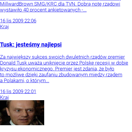
MillwardBrown SMG/KRC dla TVN. Dobrą notę rządowi
wystawiło 40 procent ankietowanych -...
16
lis
2009
22:06
Kraj
Tusk: jesteśmy najlepsi
Za największy sukces swoich dwuletnich rządów premier
Donald Tusk uważa uniknięcie przez Polskę recesji w dobie
kryzysu ekonomicznego. Premier jest zdania, że było
to możliwe dzięki zaufaniu zbudowanym między rządem
a Polakami, o którym...
16
lis
2009
22:01
Kraj