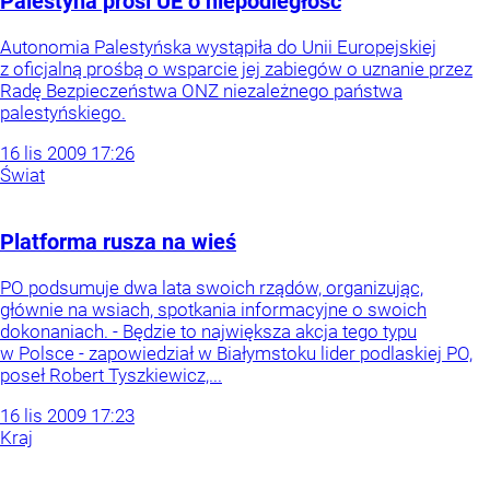
Palestyna prosi UE o niepodległość
Autonomia Palestyńska wystąpiła do Unii Europejskiej
z oficjalną prośbą o wsparcie jej zabiegów o uznanie przez
Radę Bezpieczeństwa ONZ niezależnego państwa
palestyńskiego.
16
lis
2009
17:26
Świat
Platforma rusza na wieś
PO podsumuje dwa lata swoich rządów, organizując,
głównie na wsiach, spotkania informacyjne o swoich
dokonaniach. - Będzie to największa akcja tego typu
w Polsce - zapowiedział w Białymstoku lider podlaskiej PO,
poseł Robert Tyszkiewicz,...
16
lis
2009
17:23
Kraj