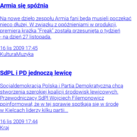
Armia się spóźnia
Na nowe dzieło zespołu Armia fani będą musieli poczekać
nieco dłużej. W związku z opóźnieniami w produkcji,
premiera krążka "Freak" została przesunięta o tydzień
- na dzień 27 listopada.
16
lis
2009
17:45
Kultura
Muzyka
SdPL i PD jednoczą lewicę
Socjaldemokracja Polska i Partia Demokratyczna chcą
stworzenia szerokiej koalicji środowisk lewicowych.
Przewodniczący SdPl Wojciech Filemonowicz
poinformował, że w tej sprawie spotkają się w środę
w Kielcach liderzy kilku partii...
16
lis
2009
17:44
Kraj