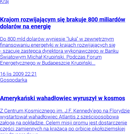
Kraj
Krajom rozwijającym się brakuje 800 miliardów
dolarów na energię
Do 800 mld dolarów wyniesie "luka" w zewnętrznym
finansowaniu energetyki w krajach rozwijających się
- szacuje zastępca dyrektora wykonawczego w Banku
Światowym Michał Krupiński. Podczas Forum
Energetycznego w Budapeszcie Krupiński...
16
lis
2009
22:21
Gospodarka
Amerykański wahadłowiec wyruszył w kosmos
Z Centrum Kosmicznego im. J.F. Kennedy'ego na Florydzie
wystartował wahadłowiec Atlantis z sześcioosobową
załogą na pokładzie. Celem misji promu jest dostarczenie
części zamiennych na krążącą po orbicie okołoziemskiej