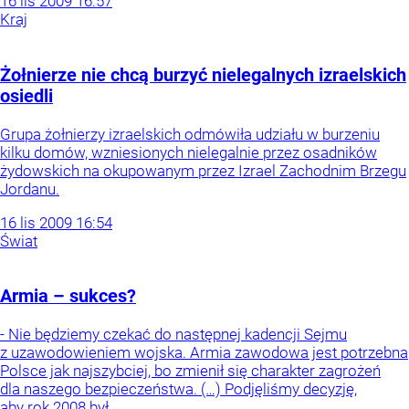
16
lis
2009
16:57
Kraj
Żołnierze nie chcą burzyć nielegalnych izraelskich
osiedli
Grupa żołnierzy izraelskich odmówiła udziału w burzeniu
kilku domów, wzniesionych nielegalnie przez osadników
żydowskich na okupowanym przez Izrael Zachodnim Brzegu
Jordanu.
16
lis
2009
16:54
Świat
Armia – sukces?
- Nie będziemy czekać do następnej kadencji Sejmu
z uzawodowieniem wojska. Armia zawodowa jest potrzebna
Polsce jak najszybciej, bo zmienił się charakter zagrożeń
dla naszego bezpieczeństwa. (…) Podjęliśmy decyzję,
aby rok 2008 był...