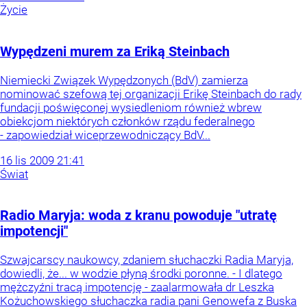
Życie
Wypędzeni murem za Eriką Steinbach
Niemiecki Związek Wypędzonych (BdV) zamierza
nominować szefową tej organizacji Erikę Steinbach do rady
fundacji poświęconej wysiedleniom również wbrew
obiekcjom niektórych członków rządu federalnego
- zapowiedział wiceprzewodniczący BdV...
16
lis
2009
21:41
Świat
Radio Maryja: woda z kranu powoduje "utratę
impotencji"
Szwajcarscy naukowcy, zdaniem słuchaczki Radia Maryja,
dowiedli, że... w wodzie płyną środki poronne. - I dlatego
mężczyźni tracą impotencję - zaalarmowała dr Leszka
Kożuchowskiego słuchaczka radia pani Genowefa z Buska