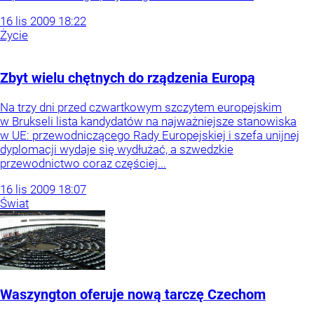
16
lis
2009
18:22
Życie
Zbyt wielu chętnych do rządzenia Europą
Na trzy dni przed czwartkowym szczytem europejskim
w Brukseli lista kandydatów na najważniejsze stanowiska
w UE: przewodniczącego Rady Europejskiej i szefa unijnej
dyplomacji wydaje się wydłużać, a szwedzkie
przewodnictwo coraz częściej...
16
lis
2009
18:07
Świat
Waszyngton oferuje nową tarczę Czechom