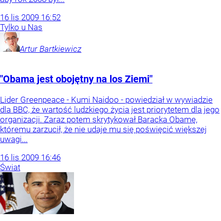
16
lis
2009
16:52
Tylko u Nas
Artur
Bartkiewicz
"Obama jest obojętny na los Ziemi"
Lider Greenpeace - Kumi Naidoo - powiedział w wywiadzie
dla BBC, że wartość ludzkiego życia jest priorytetem dla jego
organizacji. Zaraz potem skrytykował Baracka Obamę,
któremu zarzucił, że nie udaje mu się poświęcić większej
uwagi...
16
lis
2009
16:46
Świat