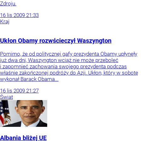
Zdroju.
16
lis
2009
21:33
Kraj
Ukłon Obamy rozwścieczył Waszyngton
Pomimo, że od politycznej gafy prezydenta Obamy upłynęły
już dwa dni, Waszyngton wciąż nie może przeboleć
i zapomnieć zachowania swojego prezydenta podczas
właśnie zakończonej podróży do Azji. Ukłon, który w sobotę
wykonał Barack Obama...
16
lis
2009
21:27
Świat
Albania bliżej UE