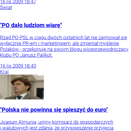
16
lis
2009
18:47
Świat
"PO dało ludziom wiarę"
Rząd PO-PSL w ciągu dwóch ostatnich lat nie zajmował się
wyłącznie PR-em i marketingiem, ale zmieniał myślenie
Polaków - przekonuje na swoim blogu wiceprzewodniczący
klubu PO Janusz Palikot.
16
lis
2009
18:43
Kraj
"Polska nie powinna się spieszyć do euro"
Joaquin Almunia, unijny komisarz ds gospodarczych
i walutowych jest zdania, że przyspieszenie przyjęcia