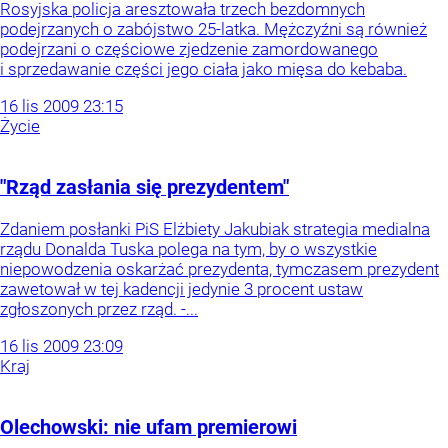
Rosyjska policja aresztowała trzech bezdomnych
podejrzanych o zabójstwo 25-latka. Mężczyźni są również
podejrzani o częściowe zjedzenie zamordowanego
i sprzedawanie części jego ciała jako mięsa do kebaba.
16
lis
2009
23:15
Życie
"Rząd zasłania się prezydentem"
Zdaniem posłanki PiS Elżbiety Jakubiak strategia medialna
rządu Donalda Tuska polega na tym, by o wszystkie
niepowodzenia oskarżać prezydenta, tymczasem prezydent
zawetował w tej kadencji jedynie 3 procent ustaw
zgłoszonych przez rząd. -...
16
lis
2009
23:09
Kraj
Olechowski: nie ufam premierowi