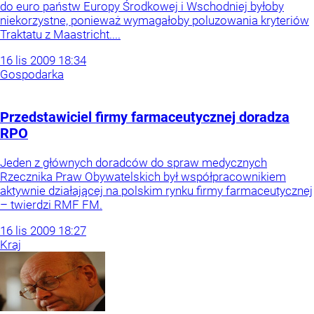
do euro państw Europy Środkowej i Wschodniej byłoby
niekorzystne, ponieważ wymagałoby poluzowania kryteriów
Traktatu z Maastricht....
16
lis
2009
18:34
Gospodarka
Przedstawiciel firmy farmaceutycznej doradza
RPO
Jeden z głównych doradców do spraw medycznych
Rzecznika Praw Obywatelskich był współpracownikiem
aktywnie działającej na polskim rynku firmy farmaceutycznej
– twierdzi RMF FM.
16
lis
2009
18:27
Kraj