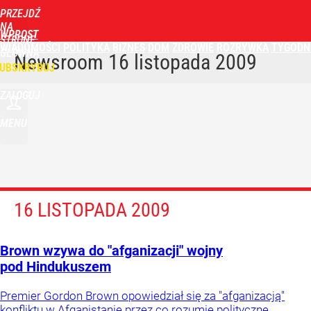
PRZEJDŹ
NA
WPROST
STRONĘ
WIADOMOŚCI
POLITYKA
BIZNES
DOM
ZDROWIE
ROZRYWKA
TYGODN
GŁÓWNĄ
Newsroom
16 listopada 2009
UBSKRYBUJ
ZALOGUJ
MENU
16 LISTOPADA 2009
Brown wzywa do "afganizacji" wojny
pod Hindukuszem
Premier Gordon Brown opowiedział się za "afganizacją"
konfliktu w Afganistanie przez co rozumie polityczne