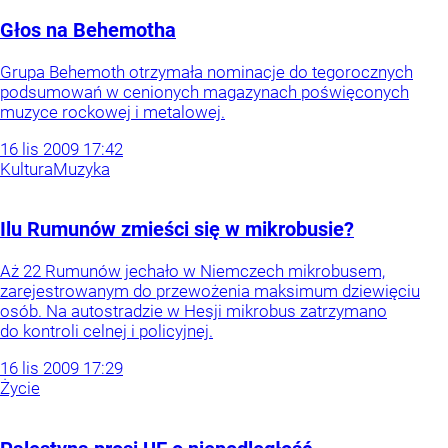
Głos na Behemotha
Grupa Behemoth otrzymała nominacje do tegorocznych
podsumowań w cenionych magazynach poświęconych
muzyce rockowej i metalowej.
16
lis
2009
17:42
Kultura
Muzyka
Ilu Rumunów zmieści się w mikrobusie?
Aż 22 Rumunów jechało w Niemczech mikrobusem,
zarejestrowanym do przewożenia maksimum dziewięciu
osób. Na autostradzie w Hesji mikrobus zatrzymano
do kontroli celnej i policyjnej.
16
lis
2009
17:29
Życie