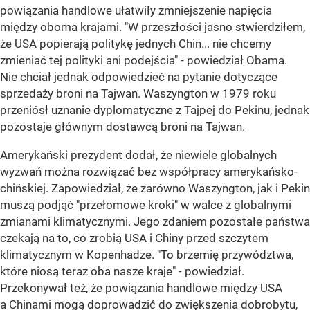
powiązania handlowe ułatwiły zmniejszenie napięcia
między oboma krajami. "W przeszłości jasno stwierdziłem,
że USA popierają politykę jednych Chin... nie chcemy
zmieniać tej polityki ani podejścia" - powiedział Obama.
Nie chciał jednak odpowiedzieć na pytanie dotyczące
sprzedaży broni na Tajwan. Waszyngton w 1979 roku
przeniósł uznanie dyplomatyczne z Tajpej do Pekinu, jednak
pozostaje głównym dostawcą broni na Tajwan.
Amerykański prezydent dodał, że niewiele globalnych
wyzwań można rozwiązać bez współpracy amerykańsko-
chińskiej. Zapowiedział, że zarówno Waszyngton, jak i Pekin
muszą podjąć "przełomowe kroki" w walce z globalnymi
zmianami klimatycznymi. Jego zdaniem pozostałe państwa
czekają na to, co zrobią USA i Chiny przed szczytem
klimatycznym w Kopenhadze. "To brzemię przywództwa,
które niosą teraz oba nasze kraje" - powiedział.
Przekonywał też, że powiązania handlowe między USA
a Chinami mogą doprowadzić do zwiększenia dobrobytu,