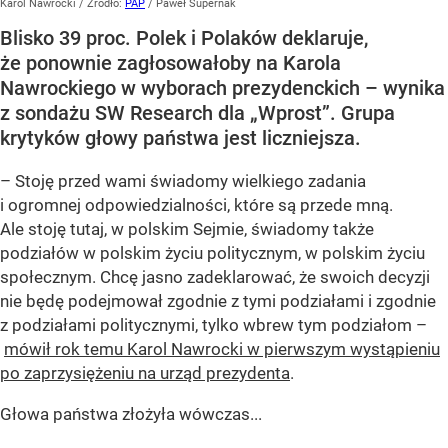
Karol Nawrocki
/ Źródło:
PAP
/
Paweł Supernak
Blisko 39 proc. Polek i Polaków deklaruje,
że ponownie zagłosowałoby na Karola
Nawrockiego w wyborach prezydenckich – wynika
z sondażu SW Research dla „Wprost”. Grupa
krytyków głowy państwa jest liczniejsza.
– Stoję przed wami świadomy wielkiego zadania
i ogromnej odpowiedzialności, które są przede mną.
Ale stoję tutaj, w polskim Sejmie, świadomy także
podziałów w polskim życiu politycznym, w polskim życiu
społecznym. Chcę jasno zadeklarować, że swoich decyzji
nie będę podejmował zgodnie z tymi podziałami i zgodnie
z podziałami politycznymi, tylko wbrew tym podziałom –
mówił rok temu Karol Nawrocki w pierwszym wystąpieniu
po zaprzysiężeniu na urząd prezydenta
.
Głowa państwa złożyła wówczas...