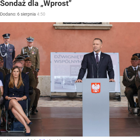
Sondaż dla „Wprost”
Dodano:
6
sierpnia
4:50