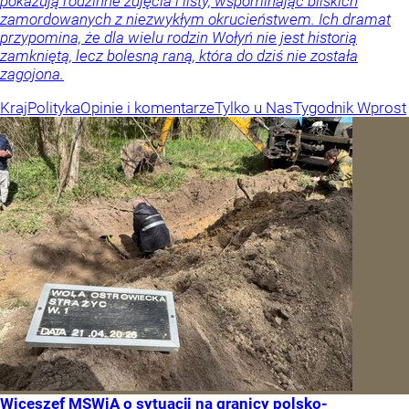
pokazują rodzinne zdjęcia i listy, wspominając bliskich
zamordowanych z niezwykłym okrucieństwem. Ich dramat
przypomina, że dla wielu rodzin Wołyń nie jest historią
zamkniętą, lecz bolesną raną, która do dziś nie została
zagojona.
Kraj
Polityka
Opinie i komentarze
Tylko u Nas
Tygodnik Wprost
Wiceszef MSWiA o sytuacji na granicy polsko-