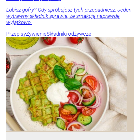
Lubisz gofry? Gdy spróbujesz tych przepadniesz. Jeden
wytrawny składnik sprawia, że smakują naprawdę
wyjątkowo.
Przepisy
Żywienie
Składniki odżywcze