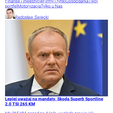
Finanse i inwestycje
Firmy i rynki
Gospodarka
Twój
portfel
Motoryzacja
Tylko u Nas
Radosław
Święcki
Lepiej uważaj na mandaty. Skoda Superb Sportline
2.0 TSI 265 KM