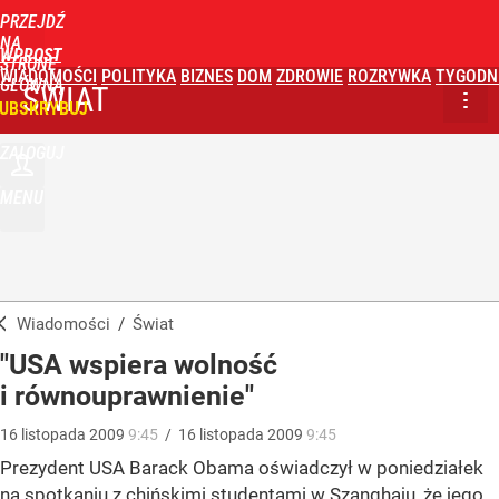
PRZEJDŹ
NA
WPROST
STRONĘ
WIADOMOŚCI
POLITYKA
BIZNES
DOM
ZDROWIE
ROZRYWKA
TYGODN
GŁÓWNĄ
ŚWIAT
UBSKRYBUJ
ZALOGUJ
MENU
Wiadomości
/
Świat
"USA wspiera wolność
i równouprawnienie"
16
listopada
2009
9:45
/
16
listopada
2009
9:45
Prezydent USA Barack Obama oświadczył w poniedziałek
na spotkaniu z chińskimi studentami w Szanghaju, że jego