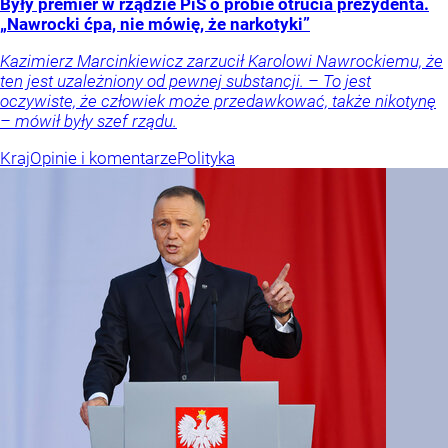
Były premier w rządzie PiS o próbie otrucia prezydenta.
„Nawrocki ćpa, nie mówię, że narkotyki”
Kazimierz Marcinkiewicz zarzucił Karolowi Nawrockiemu, że
ten jest uzależniony od pewnej substancji. – To jest
oczywiste, że człowiek może przedawkować, także nikotynę
– mówił były szef rządu.
Kraj
Opinie i komentarze
Polityka