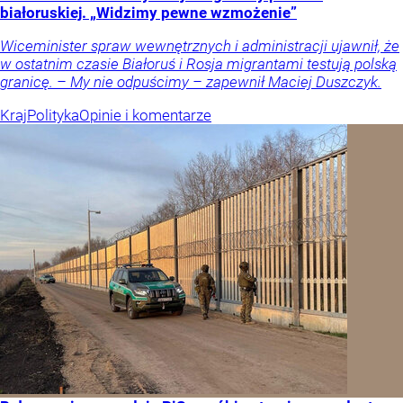
białoruskiej. „Widzimy pewne wzmożenie”
Wiceminister spraw wewnętrznych i administracji ujawnił, że
w ostatnim czasie Białoruś i Rosja migrantami testują polską
granicę. – My nie odpuścimy – zapewnił Maciej Duszczyk.
Kraj
Polityka
Opinie i komentarze