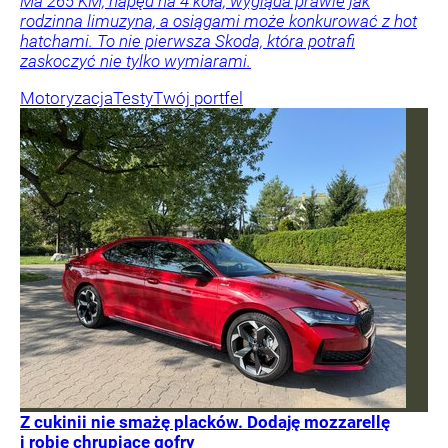
Ma 265 KM, napęd na 4 koła, wygląda prawie jak
rodzinna limuzyna, a osiągami może konkurować z hot
hatchami. To nie pierwsza Skoda, która potrafi
zaskoczyć nie tylko wymiarami.
Motoryzacja
Testy
Twój portfel
Z cukinii nie smażę placków. Dodaję mozzarellę
i robię chrupiące gofry