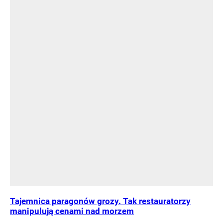
Tajemnica paragonów grozy. Tak restauratorzy
manipulują cenami nad morzem