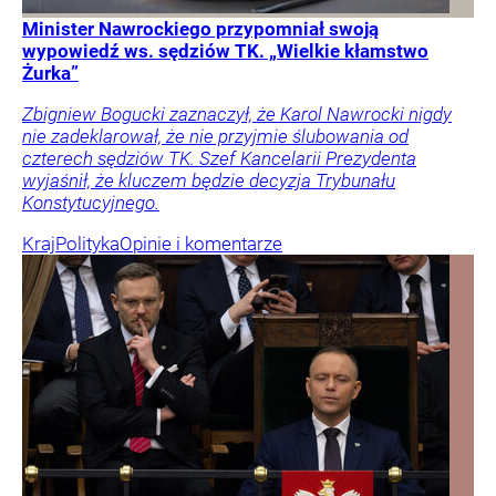
Minister Nawrockiego przypomniał swoją
wypowiedź ws. sędziów TK. „Wielkie kłamstwo
Żurka”
Zbigniew Bogucki zaznaczył, że Karol Nawrocki nigdy
nie zadeklarował, że nie przyjmie ślubowania od
czterech sędziów TK. Szef Kancelarii Prezydenta
wyjaśnił, że kluczem będzie decyzja Trybunału
Konstytucyjnego.
Kraj
Polityka
Opinie i komentarze