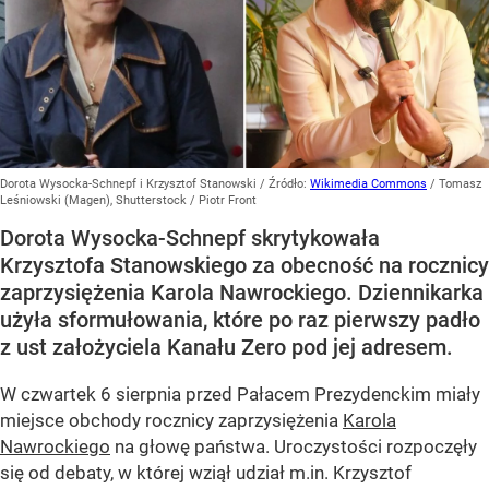
Dorota Wysocka-Schnepf i Krzysztof Stanowski
/ Źródło:
Wikimedia Commons
/
Tomasz
Leśniowski (Magen), Shutterstock / Piotr Front
Dorota Wysocka-Schnepf skrytykowała
Krzysztofa Stanowskiego za obecność na rocznicy
zaprzysiężenia Karola Nawrockiego. Dziennikarka
użyła sformułowania, które po raz pierwszy padło
z ust założyciela Kanału Zero pod jej adresem.
W czwartek 6 sierpnia przed Pałacem Prezydenckim miały
miejsce obchody rocznicy zaprzysiężenia
Karola
Nawrockiego
na głowę państwa. Uroczystości rozpoczęły
się od debaty, w której wziął udział m.in. Krzysztof