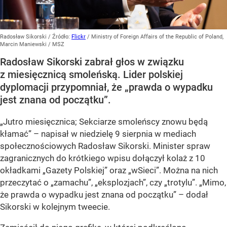
Radosław Sikorski
/ Źródło:
Flickr
/
Ministry of Foreign Affairs of the Republic of Poland,
Marcin Maniewski / MSZ
Radosław Sikorski zabrał głos w związku
z miesięcznicą smoleńską. Lider polskiej
dyplomacji przypomniał, że „prawda o wypadku
jest znana od początku”.
„Jutro miesięcznica; Sekciarze smoleńscy znowu będą
kłamać” – napisał w niedzielę 9 sierpnia w mediach
społecznościowych Radosław Sikorski. Minister spraw
zagranicznych do krótkiego wpisu dołączył kolaż z 10
okładkami „Gazety Polskiej” oraz „wSieci”. Można na nich
przeczytać o „zamachu”, „eksplozjach”, czy „trotylu”. „Mimo,
że prawda o wypadku jest znana od początku” – dodał
Sikorski w kolejnym tweecie.