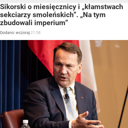
Sikorski o miesięcznicy i „kłamstwach
sekciarzy smoleńskich”. „Na tym
zbudowali imperium”
Dodano:
wczoraj
21:58