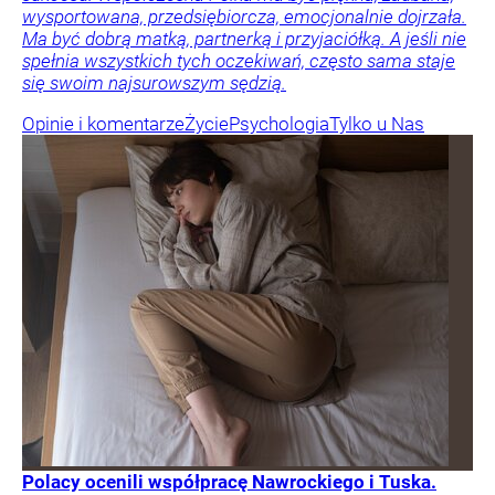
wysportowana, przedsiębiorcza, emocjonalnie dojrzała.
Ma być dobrą matką, partnerką i przyjaciółką. A jeśli nie
spełnia wszystkich tych oczekiwań, często sama staje
się swoim najsurowszym sędzią.
Opinie i komentarze
Życie
Psychologia
Tylko u Nas
Polacy ocenili współpracę Nawrockiego i Tuska.