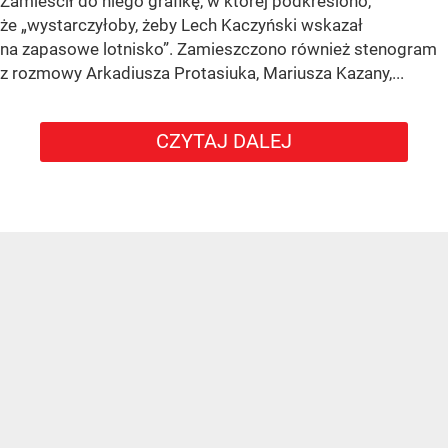
Zamieścił do niego grafikę, w której podkreślono,
że „wystarczyłoby, żeby Lech Kaczyński wskazał
na zapasowe lotnisko”. Zamieszczono również stenogram
z rozmowy Arkadiusza Protasiuka, Mariusza Kazany,...
CZYTAJ DALEJ