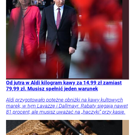
Od jutra w Aldi kilogram kawy za 14,99 zł zamiast
79,99 zł. Musisz spełnić jeden warunek
Aldi przygotowało potężne obniżki na kawy kultowych
marek, w tym Lavazzę i Dallmayr. Rabaty sięgają nawet
81 procent, ale musisz uważać na „haczyki” przy kasie.