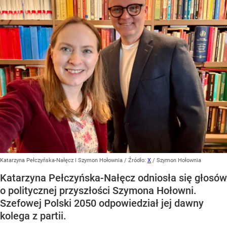
Katarzyna Pełczyńska-Nałęcz i Szymon Hołownia
/ Źródło:
X
/
Szymon Hołownia
Katarzyna Pełczyńska-Nałęcz odniosła się głosów
o politycznej przyszłości Szymona Hołowni.
Szefowej Polski 2050 odpowiedział jej dawny
kolega z partii.