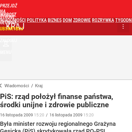
PRZEJDŹ
NA
WPROST
STRONĘ
WIADOMOŚCI
POLITYKA
BIZNES
DOM
ZDROWIE
ROZRYWKA
TYGODN
GŁÓWNĄ
KRAJ
UBSKRYBUJ
ZALOGUJ
MENU
Wiadomości
/
Kraj
PiS: rząd położył finanse państwa,
środki unijne i zdrowie publiczne
16
listopada
2009
15:20
/
16
listopada
2009
15:20
Była minister rozwoju regionalnego Grażyna
Gęsicka (PiS) skrytykowała rząd PO-PSL