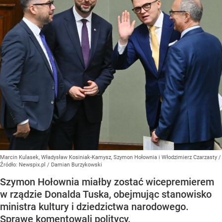
Marcin Kulasek, Władysław Kosiniak-Kamysz, Szymon Hołownia i Włodzimierz Czarzasty
/
Źródło:
Newspix.pl
/
Damian Burzykowski
Szymon Hołownia miałby zostać wicepremierem
w rządzie Donalda Tuska, obejmując stanowisko
ministra kultury i dziedzictwa narodowego.
Sprawę komentowali politycy.