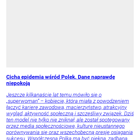
Cicha epidemia wśród Polek. Dane naprawdę
niepokoją
Jeszcze kilkanaście lat temu mówiło się o
„superwoman” – kobiecie, która miała z powodzeniem
łączyć karierę zawodową, macierzyństwo, atrakcyjny
wygląd, aktywność społeczną i szczęśliwy związek. Dziś
ten model nie tylko nie zniknął, ale został spotęgowany
przez media społecznościowe, kulturę nieustannego
porównywania się oraz wszechobecną presję osiągania
sukcesu. Współczesna Polka ma być piękna, zadbana,