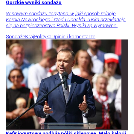
Gorzkie wyniki sondażu
W nowym sondażu zapytano, w jaki sposób relacje
Karola Nawrockiego i rządu Donalda Tuska przekładają
się na bezpieczeństwo Polski. Wyniki są wymowne.
Sondaże
Kraj
Polityka
Opinie i komentarze
Kefir jogurtowy podbija półki sklepowe. Mało kalorii