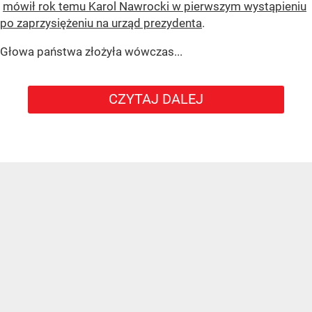
mówił rok temu Karol Nawrocki w pierwszym wystąpieniu
po zaprzysiężeniu na urząd prezydenta
.
Głowa państwa złożyła wówczas...
CZYTAJ DALEJ