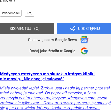
pap, em
Wiadomości
Kraj
SKOMENTUJ
UDOSTĘPNIJ
2
Obserwuj nas
w
Google News
Dodaj jako
źródło w Google
Medycyna estetyczna ma skutek, o którym kliniki
nie mówią. „Nie chcę jej całować”
Miała wyglądać lepiej. Zrobiła usta i nagle jej partner przestał
mieć ochotę ją całować. On poprawił szczękę, a żona
zobaczyła w nim obcego mężczyznę. Medycyna estetyczna
zmienia nie tylko twarz. Czasem zmusza partnera, by nauczył
się jej – i człowieka, którego kocha – zupełnie od nowa.