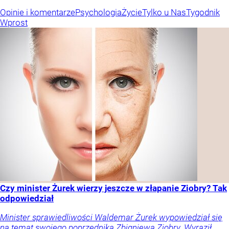
Opinie i komentarze
Psychologia
Życie
Tylko u Nas
Tygodnik
Wprost
Czy minister Żurek wierzy jeszcze w złapanie Ziobry? Tak
odpowiedział
Minister sprawiedliwości Waldemar Żurek wypowiedział się
na temat swojego poprzednika Zbigniewa Ziobry. Wyraził