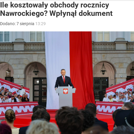
Ile kosztowały obchody rocznicy
Nawrockiego? Wpłynął dokument
Dodano:
7
sierpnia
13:29