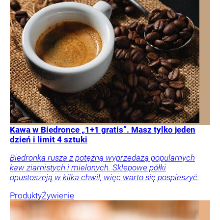
Kawa w Biedronce „1+1 gratis”. Masz tylko jeden
dzień i limit 4 sztuki
Biedronka rusza z potężną wyprzedażą popularnych
kaw ziarnistych i mielonych. Sklepowe półki
opustoszeją w kilka chwil, więc warto się pospieszyć.
Produkty
Żywienie