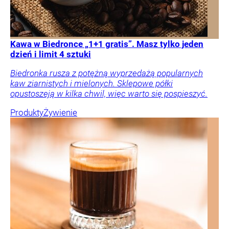
Kawa w Biedronce „1+1 gratis”. Masz tylko jeden
dzień i limit 4 sztuki
Biedronka rusza z potężną wyprzedażą popularnych
kaw ziarnistych i mielonych. Sklepowe półki
opustoszeją w kilka chwil, więc warto się pospieszyć.
Produkty
Żywienie