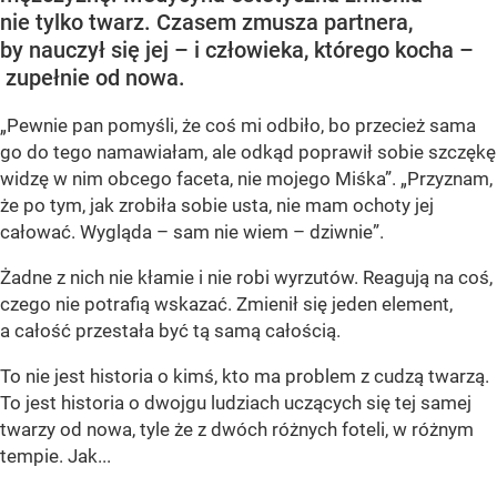
nie tylko twarz. Czasem zmusza partnera,
by nauczył się jej – i człowieka, którego kocha –
zupełnie od nowa.
„Pewnie pan pomyśli, że coś mi odbiło, bo przecież sama
go do tego namawiałam, ale odkąd poprawił sobie szczękę
widzę w nim obcego faceta, nie mojego Miśka”. „Przyznam,
że po tym, jak zrobiła sobie usta, nie mam ochoty jej
całować. Wygląda – sam nie wiem – dziwnie”.
Żadne z nich nie kłamie i nie robi wyrzutów. Reagują na coś,
czego nie potrafią wskazać. Zmienił się jeden element,
a całość przestała być tą samą całością.
To nie jest historia o kimś, kto ma problem z cudzą twarzą.
To jest historia o dwojgu ludziach uczących się tej samej
twarzy od nowa, tyle że z dwóch różnych foteli, w różnym
tempie. Jak...