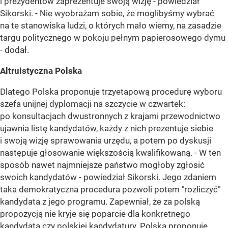
i prezydentów zaprezentuje swoją wizję - powiedział
Sikorski. - Nie wyobrażam sobie, że moglibyśmy wybrać
na te stanowiska ludzi, o których mało wiemy, na zasadzie
targu politycznego w pokoju pełnym papierosowego dymu
- dodał.
Altruistyczna Polska
Dlatego Polska proponuje trzyetapową procedurę wyboru
szefa unijnej dyplomacji na szczycie w czwartek:
po konsultacjach dwustronnych z krajami przewodnictwo
ujawnia listę kandydatów, każdy z nich prezentuje siebie
i swoją wizję sprawowania urzędu, a potem po dyskusji
następuje głosowanie większością kwalifikowaną. - W ten
sposób nawet najmniejsze państwo mogłoby zgłosić
swoich kandydatów - powiedział Sikorski. Jego zdaniem
taka demokratyczna procedura pozwoli potem "rozliczyć"
kandydata z jego programu. Zapewniał, że za polską
propozycją nie kryje się poparcie dla konkretnego
kandydata czy polskiej kandydatury. Polska proponuje