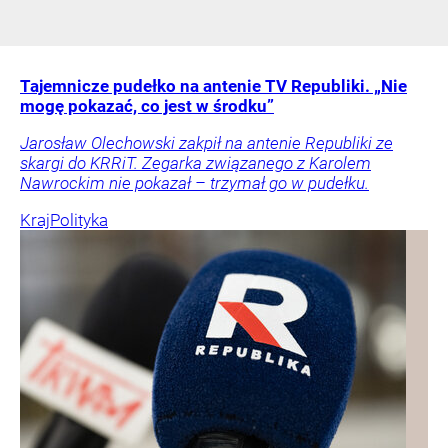
Tajemnicze pudełko na antenie TV Republiki. „Nie
mogę pokazać, co jest w środku”
Jarosław Olechowski zakpił na antenie Republiki ze
skargi do KRRiT. Zegarka związanego z Karolem
Nawrockim nie pokazał – trzymał go w pudełku.
Kraj
Polityka