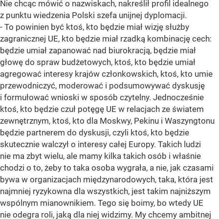
Nie chcąc mówić o nazwiskach, nakreślił profil idealnego
z punktu wiedzenia Polski szefa unijnej dyplomacji.
- To powinien być ktoś, kto będzie miał wizję służby
zagranicznej UE, kto będzie miał rzadką kombinację cech:
będzie umiał zapanować nad biurokracją, będzie miał
głowę do spraw budżetowych, ktoś, kto będzie umiał
agregować interesy krajów członkowskich, ktoś, kto umie
przewodniczyć, moderować i podsumowywać dyskusję
i formułować wnioski w sposób czytelny. Jednocześnie
ktoś, kto będzie czuł potęgę UE w relacjach ze światem
zewnętrznym, ktoś, kto dla Moskwy, Pekinu i Waszyngtonu
będzie partnerem do dyskusji, czyli ktoś, kto będzie
skutecznie walczył o interesy całej Europy. Takich ludzi
nie ma zbyt wielu, ale mamy kilka takich osób i właśnie
chodzi o to, żeby to taka osoba wygrała, a nie, jak czasami
bywa w organizacjach międzynarodowych, taka, która jest
najmniej ryzykowna dla wszystkich, jest takim najniższym
wspólnym mianownikiem. Tego się boimy, bo wtedy UE
nie odegra roli, jaką dla niej widzimy. My chcemy ambitnej