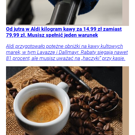
Od jutra w Aldi kilogram kawy za 14,99 zł zamiast
79,99 zł. Musisz spełnić jeden warunek
Aldi przygotowało potężne obniżki na kawy kultowych
marek, w tym Lavazzę i Dallmayr. Rabaty sięgają nawet
81 procent, ale musisz uważać na „haczyki” przy kasie.