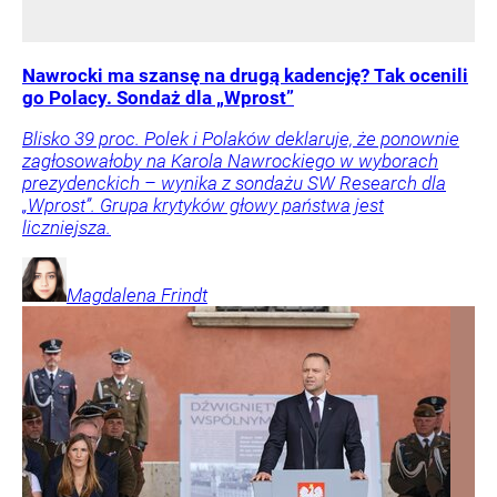
Nawrocki ma szansę na drugą kadencję? Tak ocenili
go Polacy. Sondaż dla „Wprost”
Blisko 39 proc. Polek i Polaków deklaruje, że ponownie
zagłosowałoby na Karola Nawrockiego w wyborach
prezydenckich – wynika z sondażu SW Research dla
„Wprost”. Grupa krytyków głowy państwa jest
liczniejsza.
Magdalena
Frindt