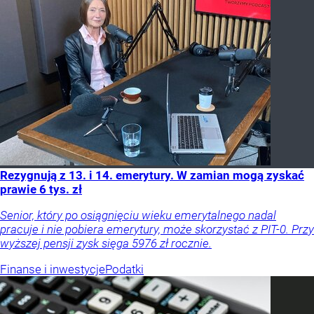
Rezygnują z 13. i 14. emerytury. W zamian mogą zyskać
prawie 6 tys. zł
Senior, który po osiągnięciu wieku emerytalnego nadal
pracuje i nie pobiera emerytury, może skorzystać z PIT-0. Przy
wyższej pensji zysk sięga 5976 zł rocznie.
Finanse i inwestycje
Podatki