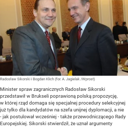
Radosław Sikorski i Bogdan Klich (for. A. Jagielak /Wprost)
Minister spraw zagranicznych Radosław Sikorski
przedstawił w Brukseli poprawioną polską propozycję,
w której rząd domaga się specjalnej procedury selekcyjnej
już tylko dla kandydatów na szefa unijnej dyplomacji, a nie
- jak postulował wcześniej - także przewodniczącego Rady
Europejskiej. Sikorski stwierdził, że uznał argumenty