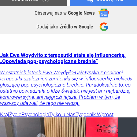
Obserwuj nas
w
Google News
Dodaj jako
źródło w Google
Jak Ewa Woydyłło z terapeutki stała się influencerką.
„Opowiada pop-psychologiczne brednie”
W ostatnich latach Ewa Woydyłło-Osiatyńska z cenionej
terapeutki uzależnień zamieniła się w influencerkę, niekiedy
głoszącą pop-psychologiczne brednie. Paradoksalnie to, co
ostatnio powiedziała o Idze Świątek, nie jest ani najbardziej
kontrowersyjne, ani najgroźniejsze. Problem w tym, że
wszyscy udawali, że tego nie widzą.
Kraj
Życie
Psychologia
Tylko u Nas
Tygodnik Wprost