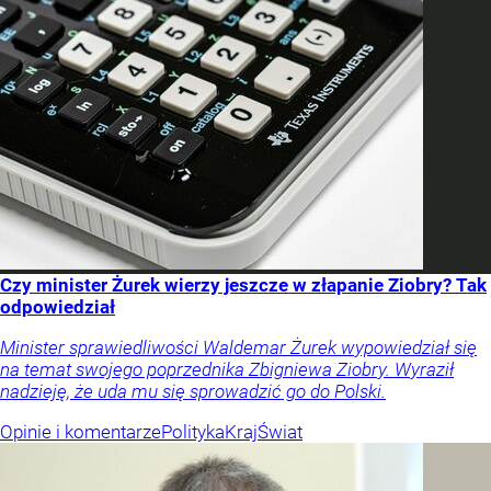
Czy minister Żurek wierzy jeszcze w złapanie Ziobry? Tak
odpowiedział
Minister sprawiedliwości Waldemar Żurek wypowiedział się
na temat swojego poprzednika Zbigniewa Ziobry. Wyraził
nadzieję, że uda mu się sprowadzić go do Polski.
Opinie i komentarze
Polityka
Kraj
Świat