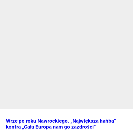
Wrze po roku Nawrockiego. „Największa hańba”
kontra „Cała Europa nam go zazdrości”