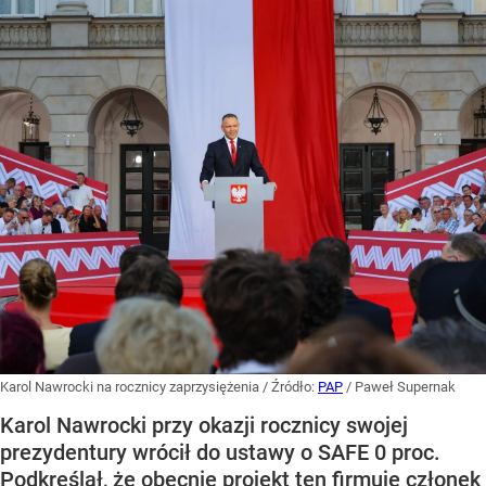
Karol Nawrocki na rocznicy zaprzysiężenia
/ Źródło:
PAP
/
Paweł Supernak
Karol Nawrocki przy okazji rocznicy swojej
prezydentury wrócił do ustawy o SAFE 0 proc.
Podkreślał, że obecnie projekt ten firmuje członek