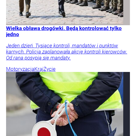
Wielka obława drogówki. Będą kontrolować tylko
jedno
Jeden dzień. Tysiące kontroli, mandatów i punktów
karnych. Policja zaplanowała akcję kontroli kierowców.
Od rana posypią się mandaty.
Motoryzacja
Kraj
Życie