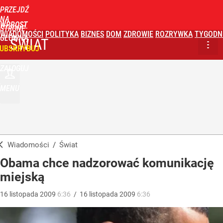
PRZEJDŹ
NA
WPROST
STRONĘ
WIADOMOŚCI
POLITYKA
BIZNES
DOM
ZDROWIE
ROZRYWKA
TYGODN
GŁÓWNĄ
ŚWIAT
UBSKRYBUJ
ZALOGUJ
MENU
Wiadomości
/
Świat
Obama chce nadzorować komunikację
miejską
16
listopada
2009
6:36
/
16
listopada
2009
6:36