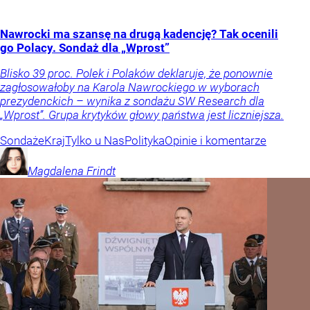
Nawrocki ma szansę na drugą kadencję? Tak ocenili
go Polacy. Sondaż dla „Wprost”
Blisko 39 proc. Polek i Polaków deklaruje, że ponownie
zagłosowałoby na Karola Nawrockiego w wyborach
prezydenckich – wynika z sondażu SW Research dla
„Wprost”. Grupa krytyków głowy państwa jest liczniejsza.
Sondaże
Kraj
Tylko u Nas
Polityka
Opinie i komentarze
Magdalena
Frindt