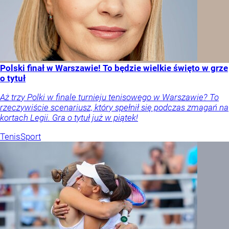
Polski finał w Warszawie! To będzie wielkie święto w grze
o tytuł
Aż trzy Polki w finale turnieju tenisowego w Warszawie? To
rzeczywiście scenariusz, który spełnił się podczas zmagań na
kortach Legii. Gra o tytuł już w piątek!
Tenis
Sport