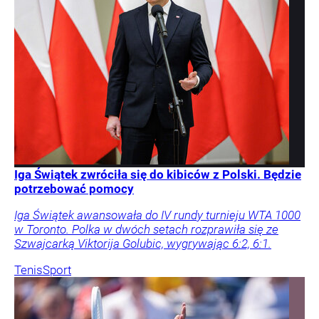
Iga Świątek zwróciła się do kibiców z Polski. Będzie
potrzebować pomocy
Iga Świątek awansowała do IV rundy turnieju WTA 1000
w Toronto. Polka w dwóch setach rozprawiła się ze
Szwajcarką Viktorija Golubic, wygrywając 6:2, 6:1.
Tenis
Sport