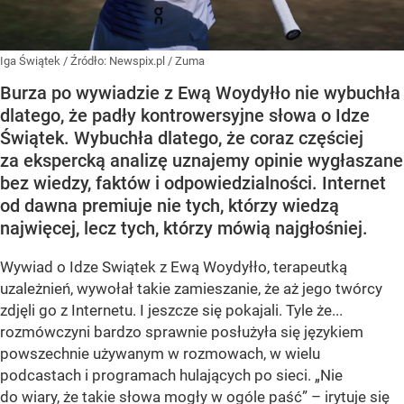
Iga Świątek
/ Źródło:
Newspix.pl
/
Zuma
Burza po wywiadzie z Ewą Woydyłło nie wybuchła
dlatego, że padły kontrowersyjne słowa o Idze
Świątek. Wybuchła dlatego, że coraz częściej
za ekspercką analizę uznajemy opinie wygłaszane
bez wiedzy, faktów i odpowiedzialności. Internet
od dawna premiuje nie tych, którzy wiedzą
najwięcej, lecz tych, którzy mówią najgłośniej.
Wywiad o Idze Swiątek z Ewą Woydyłło, terapeutką
uzależnień, wywołał takie zamieszanie, że aż jego twórcy
zdjęli go z Internetu. I jeszcze się pokajali. Tyle że...
rozmówczyni bardzo sprawnie posłużyła się językiem
powszechnie używanym w rozmowach, w wielu
podcastach i programach hulających po sieci. „Nie
do wiary, że takie słowa mogły w ogóle paść” – irytuje się