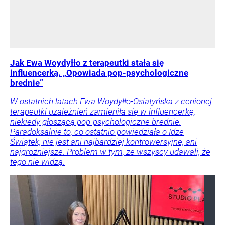
Jak Ewa Woydyłło z terapeutki stała się
influencerką. „Opowiada pop-psychologiczne
brednie”
W ostatnich latach Ewa Woydyłło-Osiatyńska z cenionej
terapeutki uzależnień zamieniła się w influencerkę,
niekiedy głoszącą pop-psychologiczne brednie.
Paradoksalnie to, co ostatnio powiedziała o Idze
Świątek, nie jest ani najbardziej kontrowersyjne, ani
najgroźniejsze. Problem w tym, że wszyscy udawali, że
tego nie widzą.