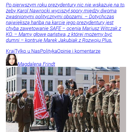
Po pierwszym roku prezydentury nic nie wskazuje na to,
żeby Karol Nawrocki wyciszył spory między dwoma
zwaśnionymi politycznymi obozami. – Dotychczas
największą hańbą na karcie jego prezydentury jest
chyba zawetowanie SAFE – ocenia Mariusz Witczak z
KO. – Mamy głowę państwa, z której możemy być
dumni – kontruje Marek Jakubiak z Rozwoju Plus.
Kraj
Tylko u Nas
Polityka
Opinie i komentarze
Magdalena
Frindt