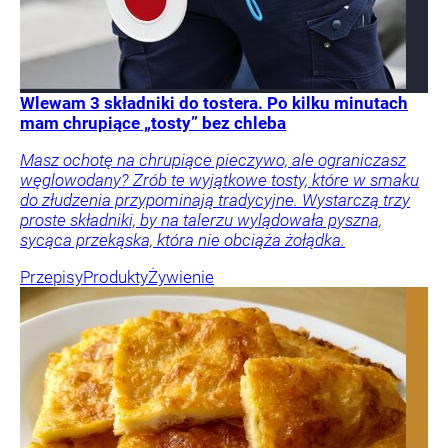
Wlewam 3 składniki do tostera. Po kilku minutach
mam chrupiące „tosty” bez chleba
Masz ochotę na chrupiące pieczywo, ale ograniczasz
węglowodany? Zrób te wyjątkowe tosty, które w smaku
do złudzenia przypominają tradycyjne. Wystarczą trzy
proste składniki, by na talerzu wylądowała pyszna,
sycąca przekąska, która nie obciąża żołądka.
Przepisy
Produkty
Żywienie