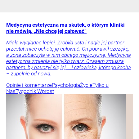
Medycyna estetyczna ma skutek, o którym kliniki
nie mówią. „Nie chcę jej całować”
Miała wyglądać lepiej. Zrobiła usta i nagle jej partner
przestał mieć ochotę ją całować. On poprawił szczękę,
a żona zobaczyła w nim obcego mężczyznę. Medycyna
estetyczna zmienia nie tylko twarz. Czasem zmusza
partnera, by nauczył się jej – i człowieka, którego kocha
– zupełnie od nowa.
Opinie i komentarze
Psychologia
Życie
Tylko u
Nas
Tygodnik Wprost