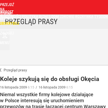
PRZEJDŹ
NA
WPROST
STRONĘ
WIADOMOŚCI
POLITYKA
BIZNES
DOM
ZDROWIE
ROZRYWKA
TYGODN
GŁÓWNĄ
PRZEGLĄD PRASY
UBSKRYBUJ
ZALOGUJ
MENU
Przegląd prasy
Koleje szykują się do obsługi Okęcia
16
listopada
2009
6:15
/
16
listopada
2009
6:15
Niemal wszystkie firmy kolejowe działające
w Polsce interesują się uruchomieniem
przewozów na trasie łączącej centrum Warszawy