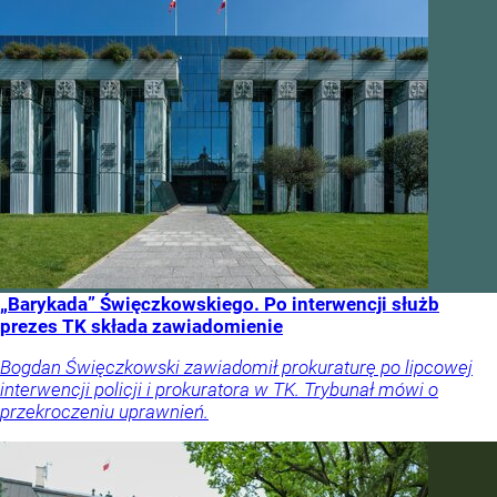
„Barykada” Święczkowskiego. Po interwencji służb
prezes TK składa zawiadomienie
Bogdan Święczkowski zawiadomił prokuraturę po lipcowej
interwencji policji i prokuratora w TK. Trybunał mówi o
przekroczeniu uprawnień.