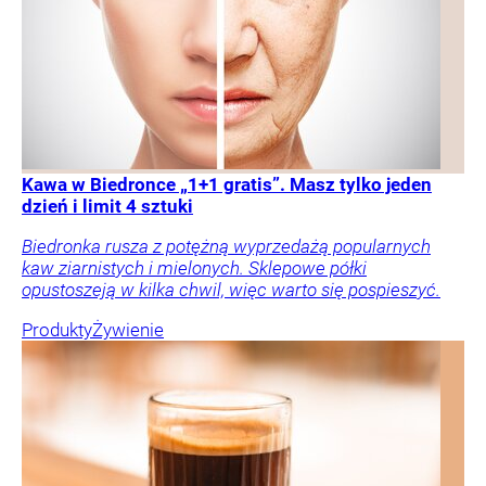
Kawa w Biedronce „1+1 gratis”. Masz tylko jeden
dzień i limit 4 sztuki
Biedronka rusza z potężną wyprzedażą popularnych
kaw ziarnistych i mielonych. Sklepowe półki
opustoszeją w kilka chwil, więc warto się pospieszyć.
Produkty
Żywienie