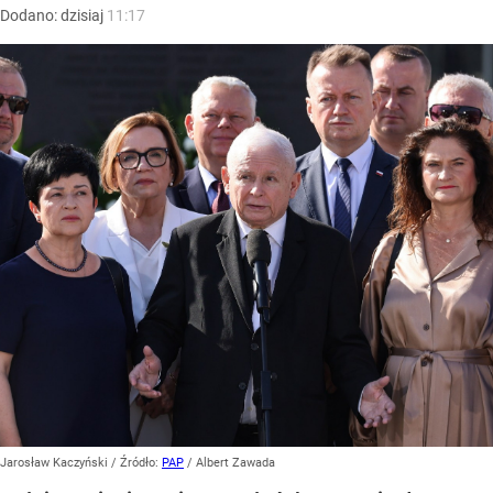
Dodano:
dzisiaj
11:17
Jarosław Kaczyński
/ Źródło:
PAP
/
Albert Zawada