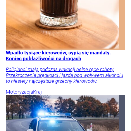
Wpadło tysiące kierowców, sypią się mandaty.
Koniec pobłażliwości na drogach
Policjanci mają podczas wakacji pełne ręce roboty.
Przekroczenie prędkości i jazda pod wpływem alkoholu
to niestety najczęstsze grzechy kierowców.
Motoryzacja
Kraj