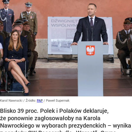
Karol Nawrocki
/ Źródło:
PAP
/
Paweł Supernak
Blisko 39 proc. Polek i Polaków deklaruje,
że ponownie zagłosowałoby na Karola
Nawrockiego w wyborach prezydenckich – wynika