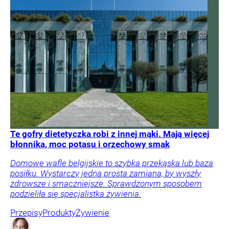
Te gofry dietetyczka robi z innej mąki. Mają więcej
błonnika, moc potasu i orzechowy smak
Domowe wafle belgijskie to szybka przekąska lub baza
posiłku. Wystarczy jedna prosta zamiana, by wyszły
zdrowsze i smaczniejsze. Sprawdzonym sposobem
podzieliła się specjalistka żywienia.
Przepisy
Produkty
Żywienie