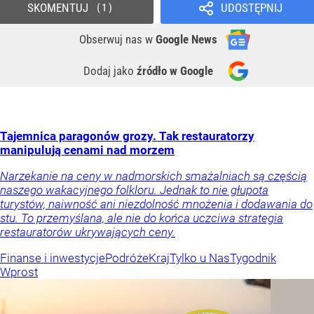
SKOMENTUJ
UDOSTĘPNIJ
1
Obserwuj nas
w
Google News
Dodaj jako
źródło w Google
Tajemnica paragonów grozy. Tak restauratorzy
manipulują cenami nad morzem
Narzekanie na ceny w nadmorskich smażalniach są częścią
naszego wakacyjnego folkloru. Jednak to nie głupota
turystów, naiwność ani niezdolność mnożenia i dodawania do
stu. To przemyślana, ale nie do końca uczciwa strategia
restauratorów ukrywających ceny.
Finanse i inwestycje
Podróże
Kraj
Tylko u Nas
Tygodnik
Wprost