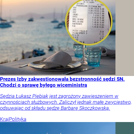
Prezes Izby zakwestionowała bezstronność sędzi SN.
Chodzi o sprawę byłego wiceministra
Sędzia Łukasz Piebiak jest zagrożony zawieszeniem w
czynnościach służbowych. Zaliczył jednak małe zwycięstwo,
odsuwając od składu sędzę Barbarę Skoczkowską.
Kraj
Polityka