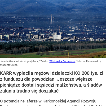
Jelenia Góra, widok z Łysej Góry
/ Źródło:
Wikimedia Commons
/
Michał Rażniewski /
MagentaGreen
KARR wypłaciła mężowi działaczki KO 200 tys. zł
z funduszu dla powodzian. Jeszcze większe
pieniądze dostali sąsiedzi małżeństwa, a śladów
zalania trudno się doszukać.
O potencjalnej aferze w Karkonoskiej Agencji Rozwoju