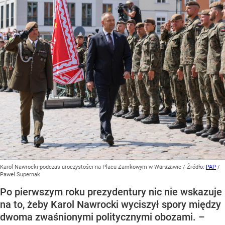
Karol Nawrocki podczas uroczystości na Placu Zamkowym w Warszawie
/ Źródło:
PAP
/
Paweł Supernak
Po pierwszym roku prezydentury nic nie wskazuje
na to, żeby Karol Nawrocki wyciszył spory między
dwoma zwaśnionymi politycznymi obozami. –