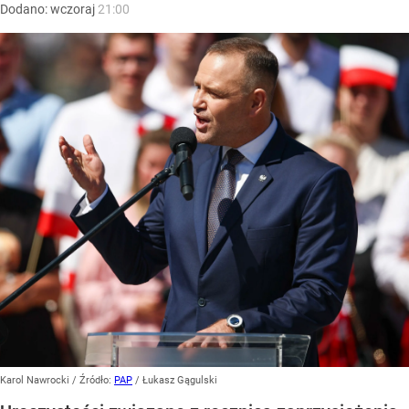
Dodano:
wczoraj
21:00
Karol Nawrocki
/ Źródło:
PAP
/
Łukasz Gągulski