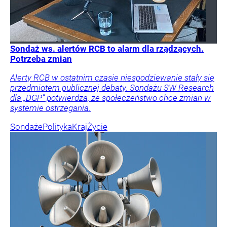
Sondaż ws. alertów RCB to alarm dla rządzących.
Potrzeba zmian
Alerty RCB w ostatnim czasie niespodziewanie stały się
przedmiotem publicznej debaty. Sondażu SW Research
dla „DGP” potwierdza, że społeczeństwo chce zmian w
systemie ostrzegania.
Sondaże
Polityka
Kraj
Życie