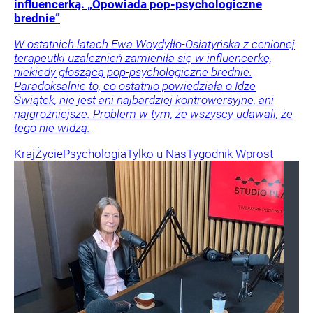
influencerką. „Opowiada pop-psychologiczne
brednie”
W ostatnich latach Ewa Woydyłło-Osiatyńska z cenionej
terapeutki uzależnień zamieniła się w influencerkę,
niekiedy głoszącą pop-psychologiczne brednie.
Paradoksalnie to, co ostatnio powiedziała o Idze
Świątek, nie jest ani najbardziej kontrowersyjne, ani
najgroźniejsze. Problem w tym, że wszyscy udawali, że
tego nie widzą.
Kraj
Życie
Psychologia
Tylko u Nas
Tygodnik Wprost