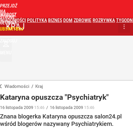
PRZEJDŹ
NA
WPROST
STRONĘ
WIADOMOŚCI
POLITYKA
BIZNES
DOM
ZDROWIE
ROZRYWKA
TYGODN
GŁÓWNĄ
KRAJ
UBSKRYBUJ
ZALOGUJ
MENU
Wiadomości
/
Kraj
Kataryna opuszcza "Psychiatryk"
16
listopada
2009
15:46
/
16
listopada
2009
15:46
Znana blogerka Kataryna opuszcza salon24.pl
wśród blogerów nazywany Psychiatrykiem.