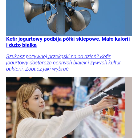
Kefir jogurtowy podbija półki sklepowe. Mało kalorii
i dużo białka
Szukasz pożywnej przekąski na co dzień? Kefir
jogurtowy dostarcza cennych białek i żywych kultur
bakterii. Zobacz jaki wybrać.