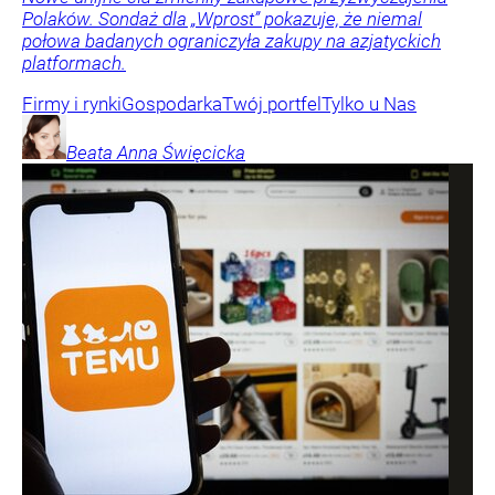
Polaków. Sondaż dla „Wprost” pokazuje, że niemal
połowa badanych ograniczyła zakupy na azjatyckich
platformach.
Firmy i rynki
Gospodarka
Twój portfel
Tylko u Nas
Beata Anna
Święcicka