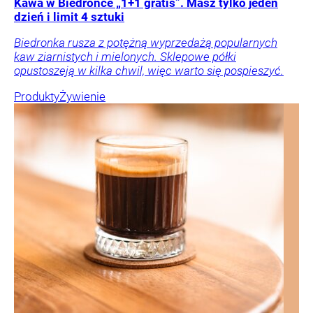
Kawa w Biedronce „1+1 gratis”. Masz tylko jeden
dzień i limit 4 sztuki
Biedronka rusza z potężną wyprzedażą popularnych
kaw ziarnistych i mielonych. Sklepowe półki
opustoszeją w kilka chwil, więc warto się pospieszyć.
Produkty
Żywienie