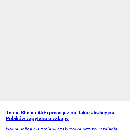
Temu, Shein i AliExpress już nie takie atrakcyjne.
Polaków zapytano o zakupy
Nowe unijne cła zmieniły zakupowe przyzwyczajenia