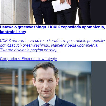
Ustawa o greenwashingu. UOKiK zapowiada upomnienia,
kontrole i kary
UOKiK nie zamierza od razu karać firm po zmianie przepisów
dotyczących greenwashingu. Najpierw będą upomnienia.
Twarde działania przyjdą później.
Gospodarka
Finanse i inwestycje