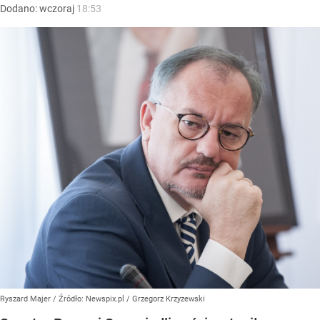
Dodano:
wczoraj
18:53
Ryszard Majer
/ Źródło:
Newspix.pl
/
Grzegorz Krzyzewski