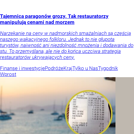
Tajemnica paragonów grozy. Tak restauratorzy
manipulują cenami nad morzem
Narzekanie na ceny w nadmorskich smażalniach są częścią
naszego wakacyjnego folkloru. Jednak to nie głupota
turystów, naiwność ani niezdolność mnożenia i dodawania do
stu. To przemyślana, ale nie do końca uczciwa strategia
restauratorów ukrywających ceny.
Finanse i inwestycje
Podróże
Kraj
Tylko u Nas
Tygodnik
Wprost