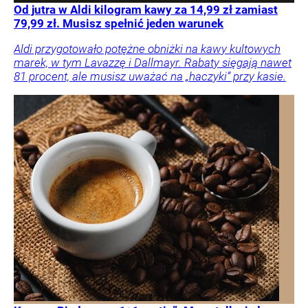
Od jutra w Aldi kilogram kawy za 14,99 zł zamiast
79,99 zł. Musisz spełnić jeden warunek
Aldi przygotowało potężne obniżki na kawy kultowych
marek, w tym Lavazzę i Dallmayr. Rabaty sięgają nawet
81 procent, ale musisz uważać na „haczyki” przy kasie.