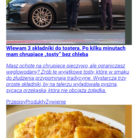
Wlewam 3 składniki do tostera. Po kilku minutach
mam chrupiące „tosty” bez chleba
Masz ochotę na chrupiące pieczywo, ale ograniczasz
węglowodany? Zrób te wyjątkowe tosty, które w smaku
do złudzenia przypominają tradycyjne. Wystarczą trzy
proste składniki, by na talerzu wylądowała pyszna,
sycąca przekąska, która nie obciąża żołądka.
Przepisy
Produkty
Żywienie