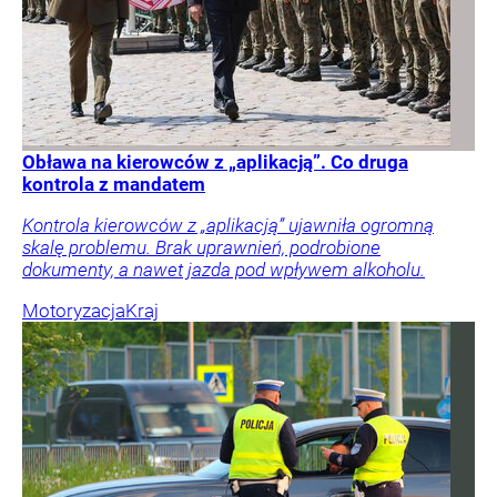
Obława na kierowców z „aplikacją”. Co druga
kontrola z mandatem
Kontrola kierowców z „aplikacją” ujawniła ogromną
skalę problemu. Brak uprawnień, podrobione
dokumenty, a nawet jazda pod wpływem alkoholu.
Motoryzacja
Kraj