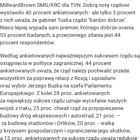
MillwardBrown SMG/KRC dla TVN. Dobrą notę rządowi
wystawiło 40 procent ankietowanych - ale tylko 3 procent
z nich uważa, że gabinet Tuska rządzi "bardzo dobrze".
Nieco lepiej wypada sam premier, którego dobrze ocenia
53 procent badanych, a przeciwnego zdania jest 44
procent respondentów.
Według ankietowanych najważniejszym sukcesem rządu są
osiągnięcia w polityce zagranicznej. 44 procent
ankietowanych uważa, że rząd należy pochwalić przede
wszystkim za poprawę relacji z Rosją i sąsiadami
oraz wybór Jerzego Buzka na szefa Parlamentu
Europejskiego. Z kolei 28 proc. ankietowanych
za największy sukces rządu uznaje wycofanie naszych
wojsk z Iraku, 25 proc. chwali rząd za przyspieszenie
budowy dróg ekspresowych i autostrad, 21 proc. –
za budowę stadionów i Orlików, 20 proc. - walkę
z kryzysem gospodarczym i ograniczenie jego skutków,
a 13 proc. ankietowanych za sukces rządu uważa redukcję