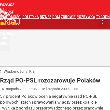
PRZEJDŹ
NA
WPROST
STRONĘ
WIADOMOŚCI
POLITYKA
BIZNES
DOM
ZDROWIE
ROZRYWKA
TYGODN
GŁÓWNĄ
KRAJ
UBSKRYBUJ
ZALOGUJ
MENU
Wiadomości
/
Kraj
Rząd PO-PSL rozczarowuje Polaków
16
listopada
2009
22:06
/
16
listopada
2009
22:06
57 procent Polaków ocenia negatywnie rząd PO-PSL
po dwóch latach sprawowania władzy przez koalicję
- wynika z sondażu przeprowadzonego przez pracownię