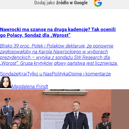
Dodaj jako
źródło w Google
Nawrocki ma szansę na drugą kadencję? Tak ocenili
go Polacy. Sondaż dla „Wprost”
Blisko 39 proc. Polek i Polaków deklaruje, że ponownie
zagłosowałoby na Karola Nawrockiego w wyborach
prezydenckich – wynika z sondażu SW Research dla
„Wprost”. Grupa krytyków głowy państwa jest liczniejsza.
Sondaże
Kraj
Tylko u Nas
Polityka
Opinie i komentarze
Magdalena
Frindt