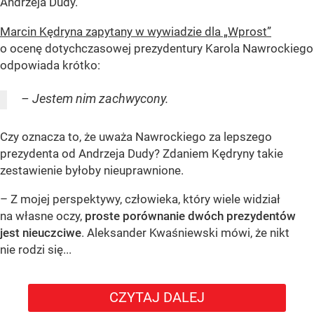
Andrzeja Dudy.
Marcin Kędryna zapytany w wywiadzie dla „Wprost”
o ocenę dotychczasowej prezydentury Karola Nawrockiego
odpowiada krótko:
– Jestem nim zachwycony.
Czy oznacza to, że uważa Nawrockiego za lepszego
prezydenta od Andrzeja Dudy? Zdaniem Kędryny takie
zestawienie byłoby nieuprawnione.
– Z mojej perspektywy, człowieka, który wiele widział
na własne oczy,
proste porównanie dwóch prezydentów
jest nieuczciwe
. Aleksander Kwaśniewski mówi, że nikt
nie rodzi się...
CZYTAJ DALEJ