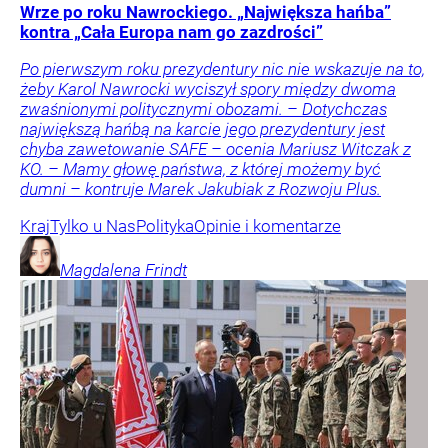
Wrze po roku Nawrockiego. „Największa hańba”
kontra „Cała Europa nam go zazdrości”
Po pierwszym roku prezydentury nic nie wskazuje na to,
żeby Karol Nawrocki wyciszył spory między dwoma
zwaśnionymi politycznymi obozami. – Dotychczas
największą hańbą na karcie jego prezydentury jest
chyba zawetowanie SAFE – ocenia Mariusz Witczak z
KO. – Mamy głowę państwa, z której możemy być
dumni – kontruje Marek Jakubiak z Rozwoju Plus.
Kraj
Tylko u Nas
Polityka
Opinie i komentarze
Magdalena
Frindt