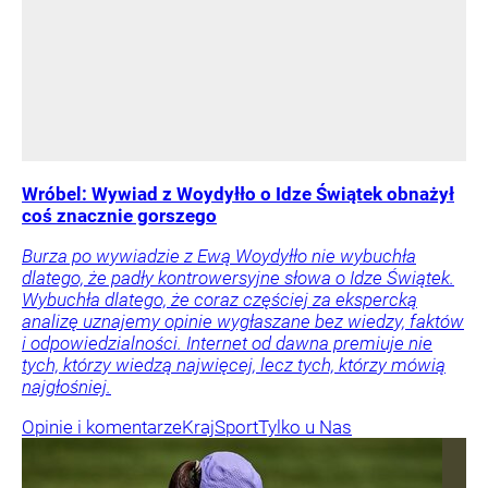
Wróbel: Wywiad z Woydyłło o Idze Świątek obnażył
coś znacznie gorszego
Burza po wywiadzie z Ewą Woydyłło nie wybuchła
dlatego, że padły kontrowersyjne słowa o Idze Świątek.
Wybuchła dlatego, że coraz częściej za ekspercką
analizę uznajemy opinie wygłaszane bez wiedzy, faktów
i odpowiedzialności. Internet od dawna premiuje nie
tych, którzy wiedzą najwięcej, lecz tych, którzy mówią
najgłośniej.
Opinie i komentarze
Kraj
Sport
Tylko u Nas