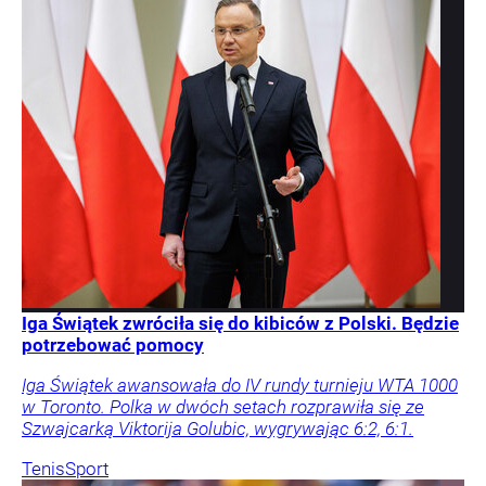
Iga Świątek zwróciła się do kibiców z Polski. Będzie
potrzebować pomocy
Iga Świątek awansowała do IV rundy turnieju WTA 1000
w Toronto. Polka w dwóch setach rozprawiła się ze
Szwajcarką Viktorija Golubic, wygrywając 6:2, 6:1.
Tenis
Sport