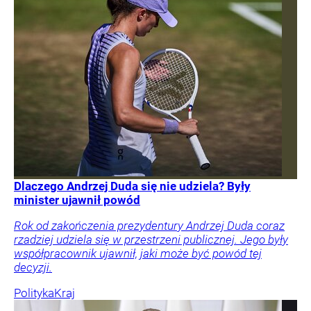
Dlaczego Andrzej Duda się nie udziela? Były
minister ujawnił powód
Rok od zakończenia prezydentury Andrzej Duda coraz
rzadziej udziela się w przestrzeni publicznej. Jego były
współpracownik ujawnił, jaki może być powód tej
decyzji.
Polityka
Kraj