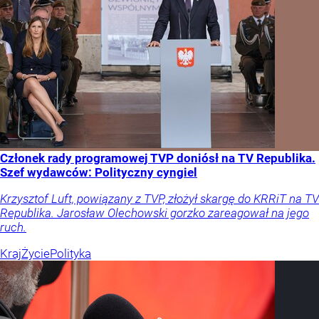
Członek rady programowej TVP doniósł na TV Republika.
Szef wydawców: Polityczny cyngiel
Krzysztof Luft, powiązany z TVP, złożył skargę do KRRiT na TV
Republika. Jarosław Olechowski gorzko zareagował na jego
ruch.
Kraj
Życie
Polityka