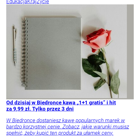
Edukacja
Kraj
Życie
Od dzisiaj w Biedronce kawa „1+1 gratis” i hit
za 9,99 zł. Tylko przez 3 dni
W Biedronce dostaniesz kawę popularnych marek w
bardzo korzystnej cenie. Zobacz, jakie warunki musisz
spełnić, żeby kupić ten produkt za ułamek ceny.