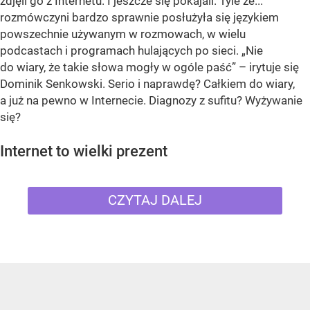
zdjęli go z Internetu. I jeszcze się pokajali. Tyle że...
rozmówczyni bardzo sprawnie posłużyła się językiem
powszechnie używanym w rozmowach, w wielu
podcastach i programach hulających po sieci. „Nie
do wiary, że takie słowa mogły w ogóle paść” – irytuje się
Dominik Senkowski. Serio i naprawdę? Całkiem do wiary,
a już na pewno w Internecie. Diagnozy z sufitu? Wyżywanie
się?
Internet to wielki prezent
CZYTAJ DALEJ