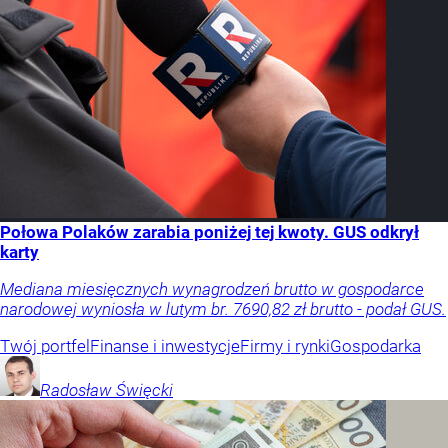
Połowa Polaków zarabia poniżej tej kwoty. GUS odkrył
karty
Mediana miesięcznych wynagrodzeń brutto w gospodarce
narodowej wyniosła w lutym br. 7690,82 zł brutto - podał GUS.
Twój portfel
Finanse i inwestycje
Firmy i rynki
Gospodarka
Radosław
Święcki