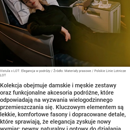
Vistula x LOT: Elegancja w podróży
/ Źródło:
Materiały prasowe
/
Polskie Linie Lotnicze
LOT
Kolekcja obejmuje damskie i męskie zestawy
oraz funkcjonalne akcesoria podróżne, które
odpowiadają na wyzwania wielogodzinnego
przemieszczania się. Kluczowym elementem są
lekkie, komfortowe fasony i dopracowane detale,
które sprawiają, że elegancja zyskuje nowy
wymiar: pewny, naturalny i gotowy do działania.