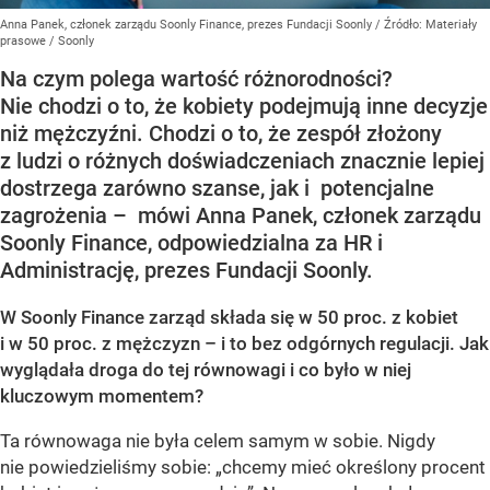
Anna Panek, członek zarządu Soonly Finance, prezes Fundacji Soonly
/ Źródło:
Materiały
prasowe
/
Soonly
Na czym polega wartość różnorodności?
Nie chodzi o to, że kobiety podejmują inne decyzje
niż mężczyźni. Chodzi o to, że zespół złożony
z ludzi o różnych doświadczeniach znacznie lepiej
dostrzega zarówno szanse, jak i potencjalne
zagrożenia – mówi Anna Panek, członek zarządu
Soonly Finance, odpowiedzialna za HR i
Administrację, prezes Fundacji Soonly.
W Soonly Finance zarząd składa się w 50 proc. z kobiet
i w 50 proc. z mężczyzn – i to bez odgórnych regulacji. Jak
wyglądała droga do tej równowagi i co było w niej
kluczowym momentem?
Ta równowaga nie była celem samym w sobie. Nigdy
nie powiedzieliśmy sobie: „chcemy mieć określony procent