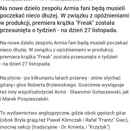
Na nowe dzieło zespołu Armia fani będą musieli
poczekać nieco dłużej. W związku z opóźnieniami
w produkcji, premiera krążka "Freak" została
przesunięta o tydzień - na dzień 27 listopada.
Na nowe dzieło zespołu Armia fani będą musieli poczekać
nieco dłużej. W związku z opóźnieniami w produkcji,
premiera krążka "Freak" została przesunięta o tydzień
- na dzień 27 listopada.
Na płycie - po kilkunastu latach przerwy - znów słychać
gitarę i głos Roberta Brylewskiego. Gościnnie występuje
też inny współzałożyciel Armii - Sławomir Gołaszewski, jak
i Marek Pospieszalski.
To wydawnictwo anglojęzyczne, gdzie obok gęstych gitar
(obok Bryla grają też Paweł Klimczak i Rafał "Frantz" Giec),
mocnej sekcji (tradycyjnie - Dr. Kmieta, i "Krzyżyk")