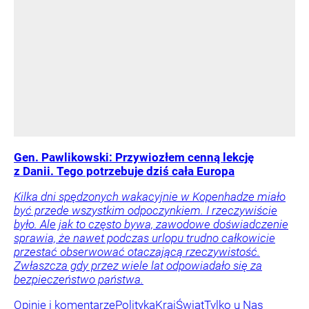
Gen. Pawlikowski: Przywiozłem cenną lekcję
z Danii. Tego potrzebuje dziś cała Europa
Kilka dni spędzonych wakacyjnie w Kopenhadze miało
być przede wszystkim odpoczynkiem. I rzeczywiście
było. Ale jak to często bywa, zawodowe doświadczenie
sprawia, że nawet podczas urlopu trudno całkowicie
przestać obserwować otaczającą rzeczywistość.
Zwłaszcza gdy przez wiele lat odpowiadało się za
bezpieczeństwo państwa.
Opinie i komentarze
Polityka
Kraj
Świat
Tylko u Nas