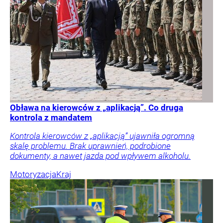
Obława na kierowców z „aplikacją”. Co druga
kontrola z mandatem
Kontrola kierowców z „aplikacją” ujawniła ogromną
skalę problemu. Brak uprawnień, podrobione
dokumenty, a nawet jazda pod wpływem alkoholu.
Motoryzacja
Kraj