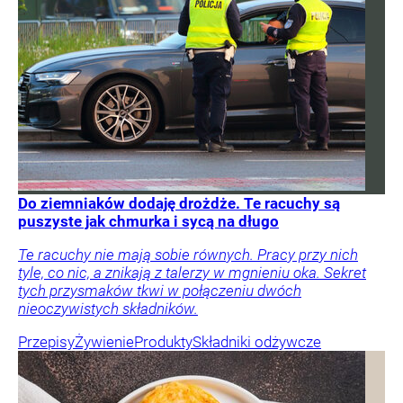
Do ziemniaków dodaję drożdże. Te racuchy są
puszyste jak chmurka i sycą na długo
Te racuchy nie mają sobie równych. Pracy przy nich
tyle, co nic, a znikają z talerzy w mgnieniu oka. Sekret
tych przysmaków tkwi w połączeniu dwóch
nieoczywistych składników.
Przepisy
Żywienie
Produkty
Składniki odżywcze