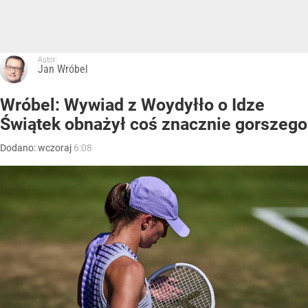
Autor:
Jan Wróbel
Wróbel: Wywiad z Woydyłło o Idze
Świątek obnażył coś znacznie gorszego
Dodano:
wczoraj
6:08