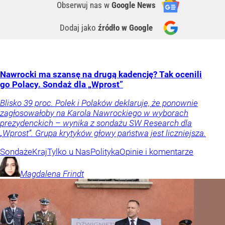
Obserwuj nas
w
Google News
Dodaj jako
źródło w Google
Nawrocki ma szansę na drugą kadencję? Tak ocenili
go Polacy. Sondaż dla „Wprost”
Blisko 39 proc. Polek i Polaków deklaruje, że ponownie
zagłosowałoby na Karola Nawrockiego w wyborach
prezydenckich – wynika z sondażu SW Research dla
„Wprost”. Grupa krytyków głowy państwa jest liczniejsza.
Sondaże
Kraj
Tylko u Nas
Polityka
Opinie i komentarze
Magdalena
Frindt