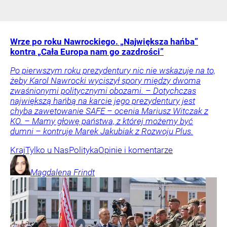
Wrze po roku Nawrockiego. „Największa hańba”
kontra „Cała Europa nam go zazdrości”
Po pierwszym roku prezydentury nic nie wskazuje na to,
żeby Karol Nawrocki wyciszył spory między dwoma
zwaśnionymi politycznymi obozami. – Dotychczas
największą hańbą na karcie jego prezydentury jest
chyba zawetowanie SAFE – ocenia Mariusz Witczak z
KO. – Mamy głowę państwa, z której możemy być
dumni – kontruje Marek Jakubiak z Rozwoju Plus.
Kraj
Tylko u Nas
Polityka
Opinie i komentarze
Magdalena
Frindt