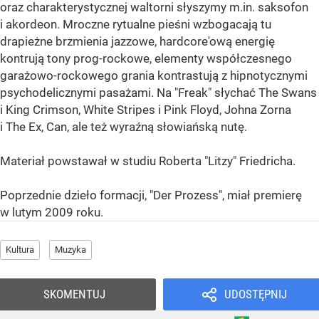
oraz charakterystycznej waltorni słyszymy m.in. saksofon
i akordeon. Mroczne rytualne pieśni wzbogacają tu
drapieżne brzmienia jazzowe, hardcore'ową energię
kontrują tony prog-rockowe, elementy współczesnego
garażowo-rockowego grania kontrastują z hipnotycznymi
psychodelicznymi pasażami. Na "Freak" słychać The Swans
i King Crimson, White Stripes i Pink Floyd, Johna Zorna
i The Ex, Can, ale też wyraźną słowiańską nutę.
Materiał powstawał w studiu Roberta "Litzy" Friedricha.
Poprzednie dzieło formacji, "Der Prozess", miał premierę
w lutym 2009 roku.
Kultura
Muzyka
SKOMENTUJ
UDOSTĘPNIJ