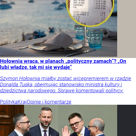
Hołownia wraca, w planach „polityczny zamach”? „On
lubi władzę, tak mi się wydaje”
Szymon Hołownia miałby zostać wicepremierem w rządzie
Donalda Tuska, obejmując stanowisko ministra kultury i
dziedzictwa narodowego. Sprawę komentowali politycy.
Polityka
Kraj
Opinie i komentarze