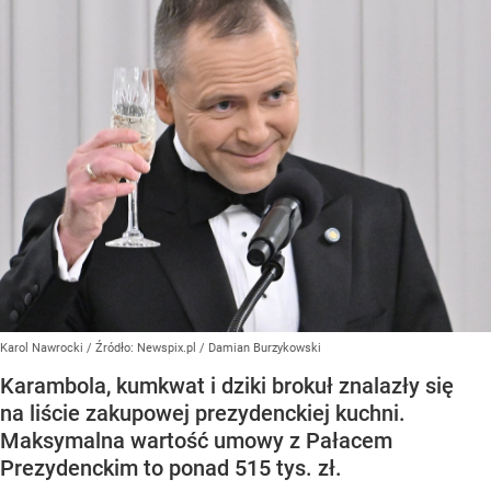
Karol Nawrocki
/ Źródło:
Newspix.pl
/
Damian Burzykowski
Karambola, kumkwat i dziki brokuł znalazły się
na liście zakupowej prezydenckiej kuchni.
Maksymalna wartość umowy z Pałacem
Prezydenckim to ponad 515 tys. zł.