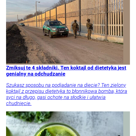
Zmiksuj te 4 składniki. Ten koktajl od dietetyka jest
genialny na odchudzanie
Szukasz sposobu na podjadanie na diecie? Ten zielony
koktajl z przepisu dietetyka to błonnikowa bomba, która
syci na długo, gasi ochotę na słodkie i ułatwia
chudnięcie.