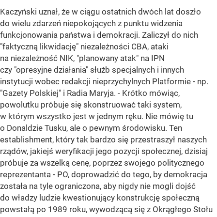
Kaczyński uznał, że w ciągu ostatnich dwóch lat doszło
do wielu zdarzeń niepokojących z punktu widzenia
funkcjonowania państwa i demokracji. Zaliczył do nich
"faktyczną likwidację" niezależności CBA, ataki
na niezależność NIK, "planowany atak" na IPN
czy "opresyjne działania" służb specjalnych i innych
instytucji wobec redakcji nieprzychylnych Platformie - np.
"Gazety Polskiej" i Radia Maryja. - Krótko mówiąc,
powolutku próbuje się skonstruować taki system,
w którym wszystko jest w jednym ręku. Nie mówię tu
o Donaldzie Tusku, ale o pewnym środowisku. Ten
establishment, który tak bardzo się przestraszył naszych
rządów, jakiejś weryfikacji jego pozycji społecznej, dzisiaj
próbuje za wszelką cenę, poprzez swojego politycznego
reprezentanta - PO, doprowadzić do tego, by demokracja
została na tyle ograniczona, aby nigdy nie mogli dojść
do władzy ludzie kwestionujący konstrukcję społeczną
powstałą po 1989 roku, wywodzącą się z Okrągłego Stołu