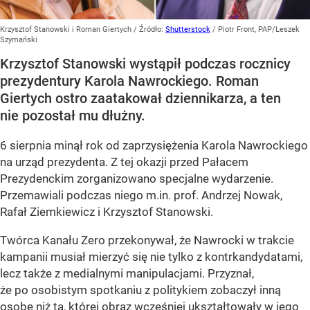
Krzysztof Stanowski i Roman Giertych
/ Źródło:
Shutterstock
/
Piotr Front, PAP/Leszek
Szymański
Krzysztof Stanowski wystąpił podczas rocznicy
prezydentury Karola Nawrockiego. Roman
Giertych ostro zaatakował dziennikarza, a ten
nie pozostał mu dłużny.
6 sierpnia minął rok od zaprzysiężenia Karola Nawrockiego
na urząd prezydenta. Z tej okazji przed Pałacem
Prezydenckim zorganizowano specjalne wydarzenie.
Przemawiali podczas niego m.in. prof. Andrzej Nowak,
Rafał Ziemkiewicz i Krzysztof Stanowski.
Twórca Kanału Zero przekonywał, że Nawrocki w trakcie
kampanii musiał mierzyć się nie tylko z kontrkandydatami,
lecz także z medialnymi manipulacjami. Przyznał,
że po osobistym spotkaniu z politykiem zobaczył inną
osobę niż ta, której obraz wcześniej ukształtowały w jego