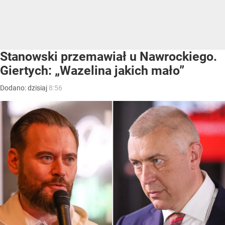
Stanowski przemawiał u Nawrockiego.
Giertych: „Wazelina jakich mało”
Dodano:
dzisiaj
8:56