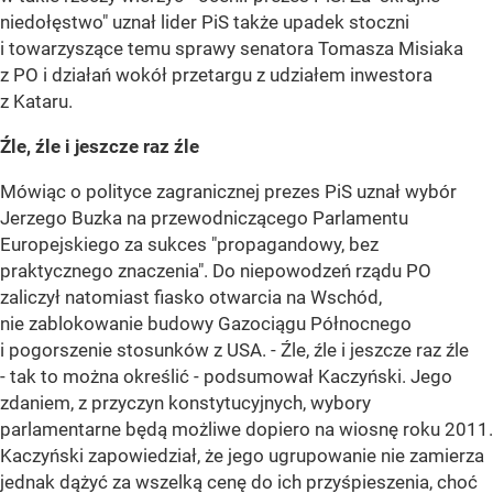
niedołęstwo" uznał lider PiS także upadek stoczni
i towarzyszące temu sprawy senatora Tomasza Misiaka
z PO i działań wokół przetargu z udziałem inwestora
z Kataru.
Źle, źle i jeszcze raz źle
Mówiąc o polityce zagranicznej prezes PiS uznał wybór
Jerzego Buzka na przewodniczącego Parlamentu
Europejskiego za sukces "propagandowy, bez
praktycznego znaczenia". Do niepowodzeń rządu PO
zaliczył natomiast fiasko otwarcia na Wschód,
nie zablokowanie budowy Gazociągu Północnego
i pogorszenie stosunków z USA. - Źle, źle i jeszcze raz źle
- tak to można określić - podsumował Kaczyński. Jego
zdaniem, z przyczyn konstytucyjnych, wybory
parlamentarne będą możliwe dopiero na wiosnę roku 2011.
Kaczyński zapowiedział, że jego ugrupowanie nie zamierza
jednak dążyć za wszelką cenę do ich przyśpieszenia, choć