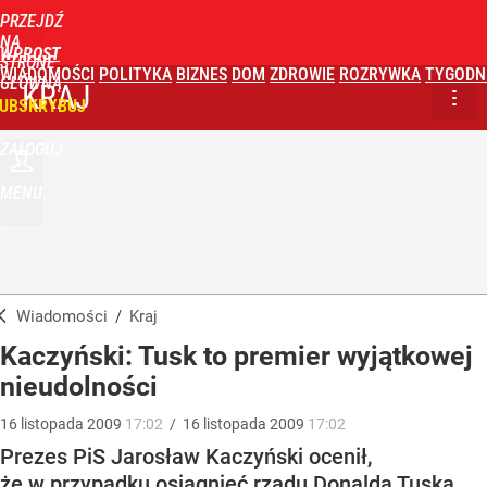
PRZEJDŹ
NA
WPROST
STRONĘ
WIADOMOŚCI
POLITYKA
BIZNES
DOM
ZDROWIE
ROZRYWKA
TYGODN
GŁÓWNĄ
KRAJ
UBSKRYBUJ
ZALOGUJ
MENU
Wiadomości
/
Kraj
Kaczyński: Tusk to premier wyjątkowej
nieudolności
16
listopada
2009
17:02
/
16
listopada
2009
17:02
Prezes PiS Jarosław Kaczyński ocenił,
że w przypadku osiągnięć rządu Donalda Tuska