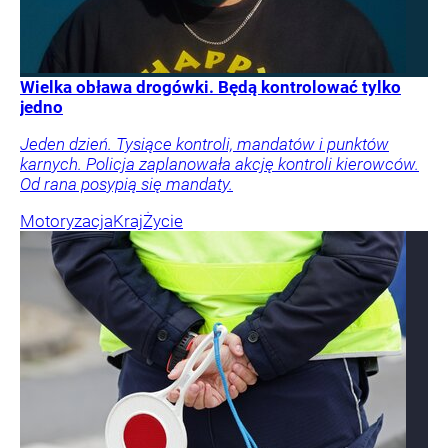
Wielka obława drogówki. Będą kontrolować tylko
jedno
Jeden dzień. Tysiące kontroli, mandatów i punktów
karnych. Policja zaplanowała akcję kontroli kierowców.
Od rana posypią się mandaty.
Motoryzacja
Kraj
Życie