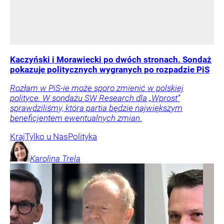
Kaczyński i Morawiecki po dwóch stronach. Sondaż
pokazuje politycznych wygranych po rozpadzie PiS
Rozłam w PiS-ie może sporo zmienić w polskiej
polityce. W sondażu SW Research dla „Wprost”
sprawdziliśmy, która partia będzie największym
beneficjentem ewentualnych zmian.
Kraj
Tylko u Nas
Polityka
Karolina
Trela