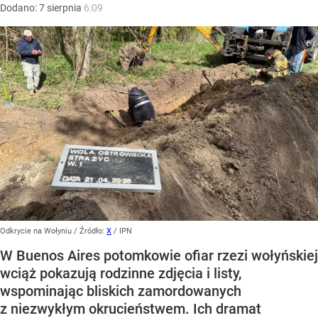
Dodano:
7
sierpnia
6:09
Odkrycie na Wołyniu
/ Źródło:
X
/
IPN
W Buenos Aires potomkowie ofiar rzezi wołyńskiej
wciąż pokazują rodzinne zdjęcia i listy,
wspominając bliskich zamordowanych
z niezwykłym okrucieństwem. Ich dramat