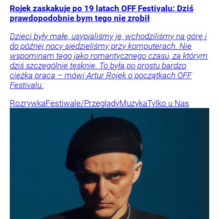
Rojek zaskakuje po 19 latach OFF Festivalu: Dziś
prawdopodobnie bym tego nie zrobił
Dzieci były małe, usypialiśmy je, wchodziliśmy na górę i
do późnej nocy siedzieliśmy przy komputerach. Nie
wspominam tego jako romantycznego czasu, za którym
dziś szczególnie tęsknię. To była po prostu bardzo
ciężka praca – mówi Artur Rojek o początkach OFF
Festivalu.
Rozrywka
Festiwale/Przeglądy
Muzyka
Tylko u Nas