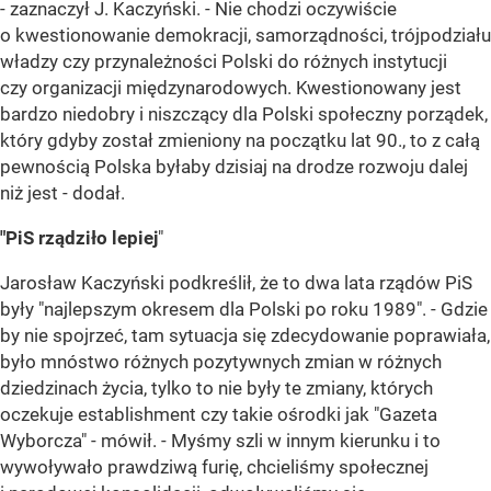
- zaznaczył J. Kaczyński. - Nie chodzi oczywiście
o kwestionowanie demokracji, samorządności, trójpodziału
władzy czy przynależności Polski do różnych instytucji
czy organizacji międzynarodowych. Kwestionowany jest
bardzo niedobry i niszczący dla Polski społeczny porządek,
który gdyby został zmieniony na początku lat 90., to z całą
pewnością Polska byłaby dzisiaj na drodze rozwoju dalej
niż jest - dodał.
"PiS rządziło lepiej
"
Jarosław Kaczyński podkreślił, że to dwa lata rządów PiS
były "najlepszym okresem dla Polski po roku 1989". - Gdzie
by nie spojrzeć, tam sytuacja się zdecydowanie poprawiała,
było mnóstwo różnych pozytywnych zmian w różnych
dziedzinach życia, tylko to nie były te zmiany, których
oczekuje establishment czy takie ośrodki jak "Gazeta
Wyborcza" - mówił. - Myśmy szli w innym kierunku i to
wywoływało prawdziwą furię, chcieliśmy społecznej