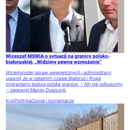
Wiceszef MSWiA o sytuacji na granicy polsko-
białoruskiej. „Widzimy pewne wzmożenie”
Wiceminister spraw wewnętrznych i administracji
ujawnił, że w ostatnim czasie Białoruś i Rosja
migrantami testują polską granicę. – My nie odpuścimy
– zapewnił Maciej Duszczyk.
Kraj
Polityka
Opinie i komentarze