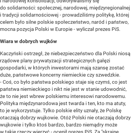
i narodowej konsolidacji, odwoływaliśmy się
do solidarności: społecznej, narodowej, międzyregionalnej
i tradycji solidarnościowej - prowadziliśmy politykę, której
celem było silne polskie społeczeństwo, naród i państwo,
mocna pozycja Polski w Europie - wyliczał prezes PiS.
Wiara w dobrych wujków
Kaczyński ostrzegł, że niebezpieczeństwo dla Polski niosą
rządowe plany prywatyzacji strategicznych gałęzi
gospodarki, w których inwestorami mają szansę zostać
duże, państwowe koncerny niemieckie czy szwedzkie.
- Coś, co było państwa polskiego staje się czymś, co jest
państwa niemieckiego i nikt nie jest w stanie udowodnić,
że to nie jest wbrew polskiemu interesowi narodowemu.
Polityka międzynarodowa jest twarda i ten, kto ma atuty,
to je wykorzystuje. Tylko polskie elity uznały, że Polskę
otaczają dobrzy wujkowie. Otóż Polski nie otaczają dobrzy
wujkowie i tylko ktoś bardzo, bardzo niemądry może
w takie rzeczy wierzyć - ocenił prezes PiS. Za "skrajne