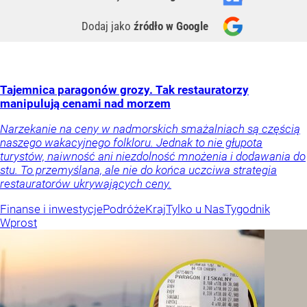
Dodaj jako
źródło w Google
Tajemnica paragonów grozy. Tak restauratorzy
manipulują cenami nad morzem
Narzekanie na ceny w nadmorskich smażalniach są częścią
naszego wakacyjnego folkloru. Jednak to nie głupota
turystów, naiwność ani niezdolność mnożenia i dodawania do
stu. To przemyślana, ale nie do końca uczciwa strategia
restauratorów ukrywających ceny.
Finanse i inwestycje
Podróże
Kraj
Tylko u Nas
Tygodnik
Wprost