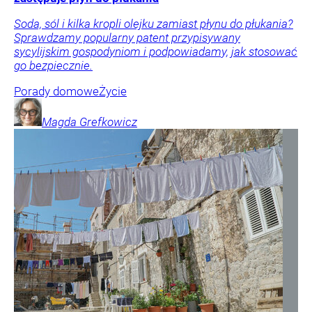
Soda, sól i kilka kropli olejku zamiast płynu do płukania?
Sprawdzamy popularny patent przypisywany
sycylijskim gospodyniom i podpowiadamy, jak stosować
go bezpiecznie.
Porady domowe
Życie
Magda
Grefkowicz