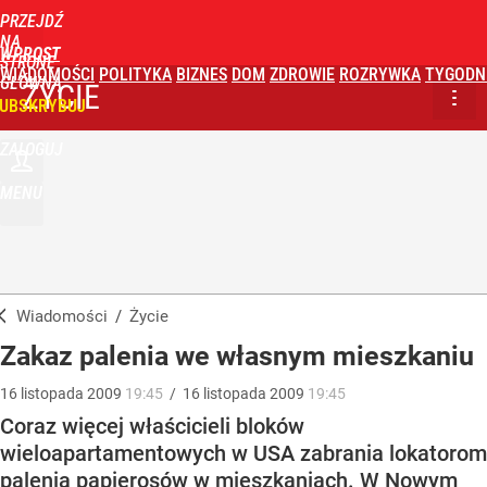
PRZEJDŹ
NA
WPROST
STRONĘ
WIADOMOŚCI
POLITYKA
BIZNES
DOM
ZDROWIE
ROZRYWKA
TYGODN
GŁÓWNĄ
ŻYCIE
UBSKRYBUJ
ZALOGUJ
MENU
Wiadomości
/
Życie
Zakaz palenia we własnym mieszkaniu
16
listopada
2009
19:45
/
16
listopada
2009
19:45
Coraz więcej właścicieli bloków
wieloapartamentowych w USA zabrania lokatorom
palenia papierosów w mieszkaniach. W Nowym