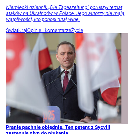
Niemiecki dziennik „Die Tageszeitung” poruszył temat
ataków na Ukraińców w Polsce. Jego autorzy nie mają
wątpliwości, kto ponosi tutaj winę.
Świat
Kraj
Opinie i komentarze
Życie
Pranie pachnie obłędnie. Ten patent z Sycylii
zastępuje płyn do płukania