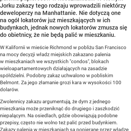
Jorku zakazy tego rodzaju wprowadzili niektórzy
deweloperzy na Manhattanie. Nie dotyczą one
na ogół lokatorów już mieszkających w ich
budynkach, jednak nowych lokatorów zmusza się
do obietnicy, że nie będą palić w mieszkaniu.
W Kalifornii w mieście Richmond w pobliżu San Francisco
na mocy decyzji władz miejskich zakazano palenia
w mieszkaniach we wszystkich "condos", blokach
wieloapartamentowych działających na zasadzie
spółdzielni. Podobny zakaz uchwalono w pobliskim
Belmont. Za jego złamanie grozi kara w wysokości 100
dolarów.
Zwolennicy zakazu argumentują, że dym z jednego
mieszkania może przeniknąć do drugiego i zaszkodzić
niepalącym. Na osiedlach, gdzie obowiązują podobne
przepisy, często nie wolno też palić przed budynkiem.
Zakazy palenia w mieszkaniach są popierane przez władze