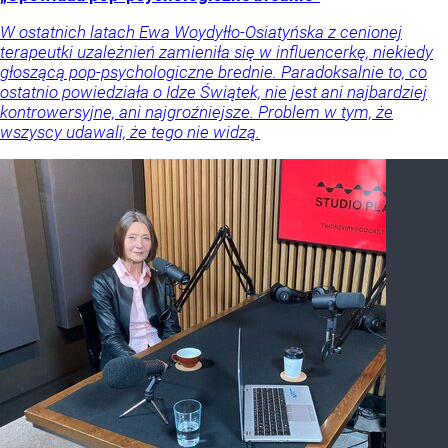
W ostatnich latach Ewa Woydyłło-Osiatyńska z cenionej
terapeutki uzależnień zamieniła się w influencerkę, niekiedy
głoszącą pop-psychologiczne brednie. Paradoksalnie to, co
ostatnio powiedziała o Idze Świątek, nie jest ani najbardziej
kontrowersyjne, ani najgroźniejsze. Problem w tym, że
wszyscy udawali, że tego nie widzą.