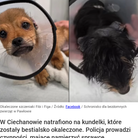
Okaleczone szczeniaki Fibi i Figa
/ Źródło:
Facebook
/
Schronisko dla bezdomnych
zwierząt w Pawłowie
W Ciechanowie natrafiono na kundelki, które
zostały bestialsko okaleczone. Policja prowadzi
czynności, mające namierzyć sprawcę