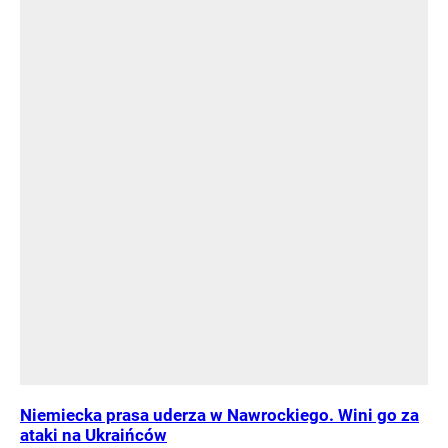
Niemiecka prasa uderza w Nawrockiego. Wini go za
ataki na Ukraińców