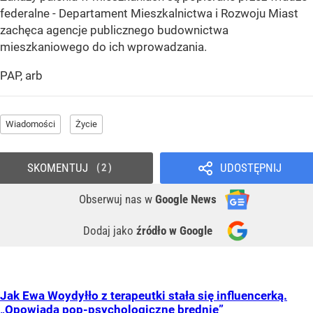
federalne - Departament Mieszkalnictwa i Rozwoju Miast
zachęca agencje publicznego budownictwa
mieszkaniowego do ich wprowadzania.
PAP, arb
Wiadomości
Życie
SKOMENTUJ
UDOSTĘPNIJ
2
Obserwuj nas
w
Google News
Dodaj jako
źródło w Google
Jak Ewa Woydyłło z terapeutki stała się influencerką.
„Opowiada pop-psychologiczne brednie”