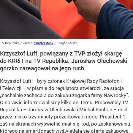
TV Republika
/ Źródło:
Shutterstock
/
Longfin Media
Krzysztof Luft, powiązany z TVP, złożył skargę
do KRRiT na TV Republika. Jarosław Olechowski
gorzko zareagował na jego ruch.
Krzysztof Luft – były członek Krajowej Rady Radiofonii
i Telewizji – w piśmie do regulatora stwierdził, że stacja
„nachalnie zachęcała do zakupu zegarka firmy Nawrocky”.
O sprawie informowaliśmy kilka dni temu. Pracownicy TV
Republika – Jarosław Olechowski i Michał Rachoń – mieli
przez blisko trzy minuty prezentować model President 1,
zaś na ekranach wyświetlić miał się kod, po zeskanowaniu
którego na smartfonach wyświetlała się oferta zakupowa.