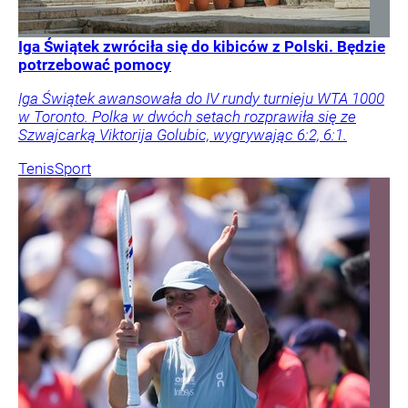
Iga Świątek zwróciła się do kibiców z Polski. Będzie
potrzebować pomocy
Iga Świątek awansowała do IV rundy turnieju WTA 1000
w Toronto. Polka w dwóch setach rozprawiła się ze
Szwajcarką Viktorija Golubic, wygrywając 6:2, 6:1.
Tenis
Sport