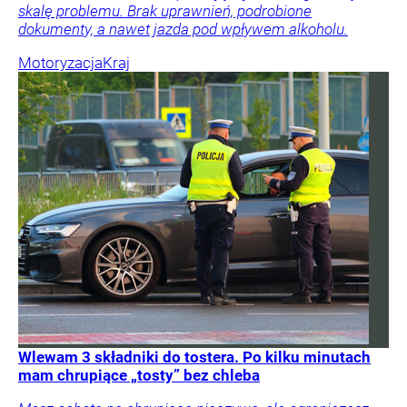
skalę problemu. Brak uprawnień, podrobione
dokumenty, a nawet jazda pod wpływem alkoholu.
Motoryzacja
Kraj
Wlewam 3 składniki do tostera. Po kilku minutach
mam chrupiące „tosty” bez chleba