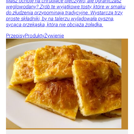
Masz ochotę na chrupiące pieczywo, ale ograniczasz
węglowodany? Zrób te wyjątkowe tosty, które w smaku
do złudzenia przypominają tradycyjne. Wystarczą trzy
proste składniki, by na talerzu wylądowała pyszna,
sycąca przekąska, która nie obciąża żołądka.
Przepisy
Produkty
Żywienie