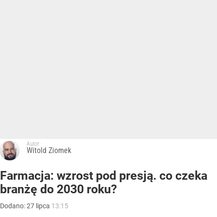
Autor:
Witold Ziomek
Farmacja: wzrost pod presją. co czeka
branżę do 2030 roku?
Dodano:
27
lipca
13:15