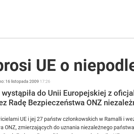
2030 roku?
prosi UE o niepodl
ł coś znacznie gorszego
no:
16
listopada
2009
17:26
ystąpiła do Unii Europejskiej z oficja
zez Radę Bezpieczeństwa ONZ niezależ
wicielami UE i jej 27 państw członkowskich w Ramalli i w
 ONZ, zmierzających do uznania niezależnego państwa p