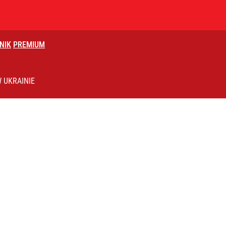
NIK
PREMIUM
lnej kolekcji kapsułowej
 UKRAINIE
knięciu w Trybunale
i. Tego potrzebuje dziś cała Europa