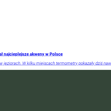
ał najcieplejsze akweny w Polsce
 jeziorach. W kilku miejscach termometry pokazały dziś na