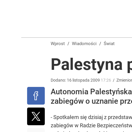
Farmacja: wzrost pod presją. co czeka branżę do 
dodaj
Prawdziwa wartość różnorodności
Wprost
/
Wiadomości
/
Świat
dodaj
Palestyna 
Wróbel: Wywiad z Woydyłło o Idze Świątek obnaży
Dodano:
16
listopada
2009
17:26
/
Zmienio
Autonomia Palestyńska w
dodaj
zabiegów o uznanie pr
- Spotkałem się dzisiaj z przedsta
zabiegów w Radzie Bezpieczeństwa