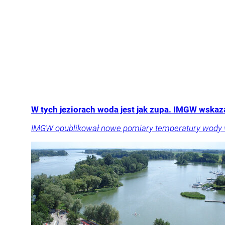
W tych jeziorach woda jest jak zupa. IMGW wskaz
IMGW opublikował nowe pomiary temperatury wody w