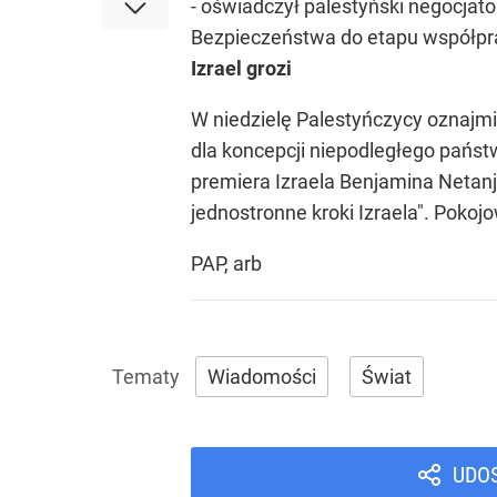
- oświadczył palestyński negocjat
Bezpieczeństwa do etapu współprac
Izrael grozi
W niedzielę Palestyńczycy oznajm
dla koncepcji niepodległego państ
premiera Izraela Benjamina Netanj
jednostronne kroki Izraela". Pokoj
PAP, arb
Wiadomości
Świat
UDO