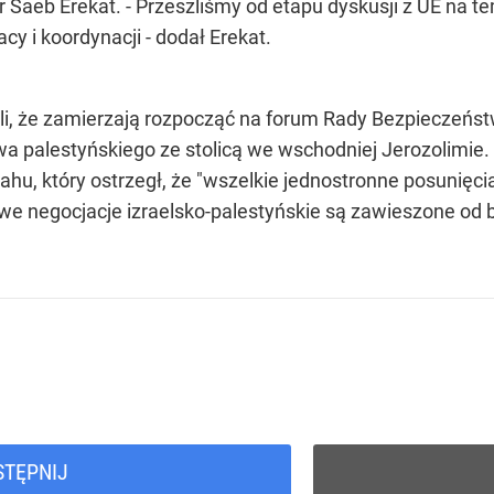
or Saeb Erekat. - Przeszliśmy od etapu dyskusji z UE na
y i koordynacji - dodał Erekat.
ili, że zamierzają rozpocząć na forum Rady Bezpieczeń
wa palestyńskiego ze stolicą we wschodniej Jerozolimie.
ahu, który ostrzegł, że "wszelkie jednostronne posunię
owe negocjacje izraelsko-palestyńskie są zawieszone od b
STĘPNIJ