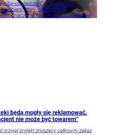
a „niby-oświadczeń”, jednocześnie
c problem, który może nabrać
nego znaczenia po wejściu w życie nowej
rankowej. Stawką są nie tylko zasady
 ale także tysiące złotych kosztów.
eki będą mogły się reklamować.
cjent nie może być towarem”
d przyjął projekt znoszący całkowity zakaz