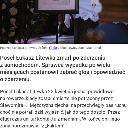
Pogrzeb Łukasza Litewki
/ Źródło:
Flickr
/
Klub Lewicy, Zack Masternak
Poseł Łukasz Litewka zmarł po zderzeniu
z samochodem. Sprawca wypadku po wielu
miesiącach postanowił zabrać głos i opowiedzieć
o zdarzeniu.
Poseł Łukasz Litewka 23 kwietnia jechał prawidłowo
na rowerze, kiedy został śmiertelnie potrącony przez
Sławomira K. Mężczyzna zjechał na przeciwległy pas ruchu,
choć nie potrafi dziś wyjaśnić, jak do tego doszło. Przez
długi czas unikał kontaktu z mediami. W końcu on i jego
żona porozmawiali z „Faktem”.