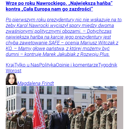
Wrze po roku Nawrockiego. „Największa hańba”
kontra „Cała Europa nam go zazdrości”
Po pierwszym roku prezydentury nic nie wskazuje na to,
żeby Karol Nawrocki wyciszył spory między dwoma
zwaśnionymi politycznymi obozami. – Dotychczas
największą hańbą na karcie jego prezydentury jest
chyba zawetowanie SAFE – ocenia Mariusz Witczak z
KO. – Mamy głowę państwa, z której możemy być
dumni – kontruje Marek Jakubiak z Rozwoju Plus.
Kraj
Tylko u Nas
Polityka
Opinie i komentarze
Tygodnik
Wprost
Magdalena
Frindt