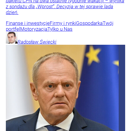
pakietu CPN na dwa ostatnie tygodnie wakacji – wynika
z sondażu dla „Wprost”. Decyzja w tej sprawie lada
dzień.
Finanse i inwestycje
Firmy i rynki
Gospodarka
Twój
portfel
Motoryzacja
Tylko u Nas
Radosław
Święcki