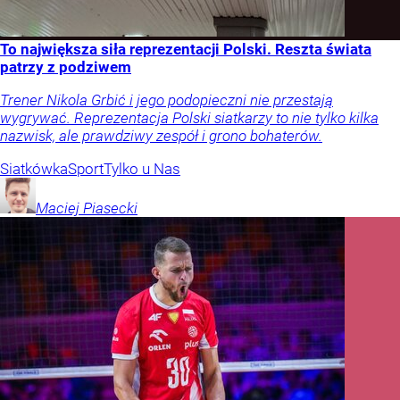
To największa siła reprezentacji Polski. Reszta świata
patrzy z podziwem
Trener Nikola Grbić i jego podopieczni nie przestają
wygrywać. Reprezentacja Polski siatkarzy to nie tylko kilka
nazwisk, ale prawdziwy zespół i grono bohaterów.
Siatkówka
Sport
Tylko u Nas
Maciej
Piasecki