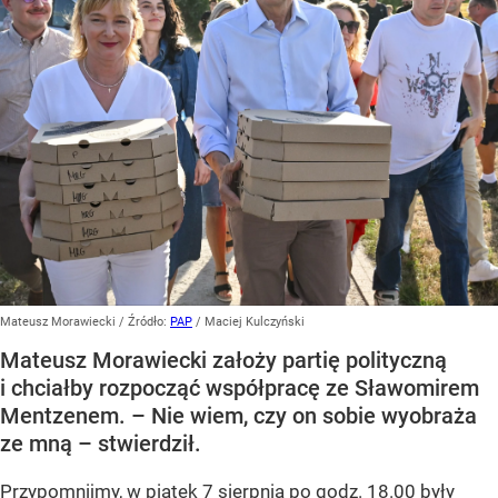
Mateusz Morawiecki
/ Źródło:
PAP
/
Maciej Kulczyński
Mateusz Morawiecki założy partię polityczną
i chciałby rozpocząć współpracę ze Sławomirem
Mentzenem. – Nie wiem, czy on sobie wyobraża
ze mną – stwierdził.
Przypomnijmy, w piątek 7 sierpnia po godz. 18.00 były