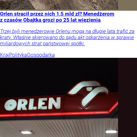
Orlen stracił przez nich 1,5 mld zł? Menedżerom
z czasów Obajtka grozi po 25 lat więzienia
Trzej byli menedżerowie Orlenu mogą na długie lata trafić za
kraty. Właśnie skierowano do sądu akt oskarżenia w sprawie
miliardowych strat państwowej spółki.
Kraj
Polityka
Gospodarka