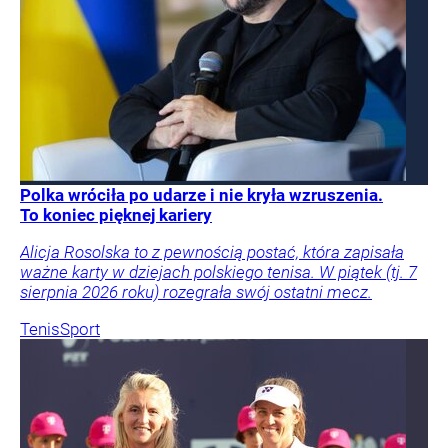
Polka wróciła po udarze i nie kryła wzruszenia.
To koniec pięknej kariery
Alicja Rosolska to z pewnością postać, która zapisała
ważne karty w dziejach polskiego tenisa. W piątek (tj. 7
sierpnia 2026 roku) rozegrała swój ostatni mecz.
Tenis
Sport