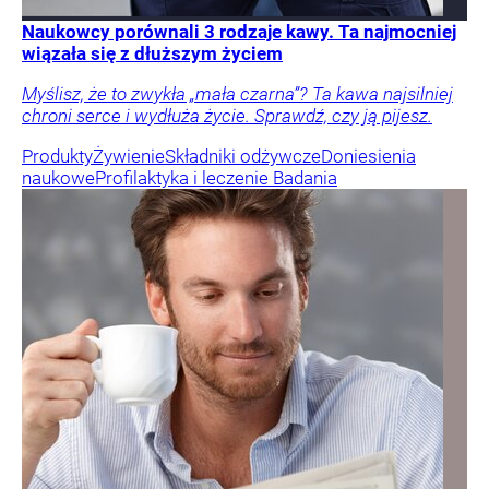
Naukowcy porównali 3 rodzaje kawy. Ta najmocniej
wiązała się z dłuższym życiem
Myślisz, że to zwykła „mała czarna”? Ta kawa najsilniej
chroni serce i wydłuża życie. Sprawdź, czy ją pijesz.
Produkty
Żywienie
Składniki odżywcze
Doniesienia
naukowe
Profilaktyka i leczenie
Badania