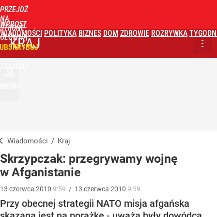
PRZEJDŹ
NA
WPROST
STRONĘ
WIADOMOŚCI
POLITYKA
BIZNES
DOM
ZDROWIE
ROZRYWKA
TYGODN
GŁÓWNĄ
KRAJ
UBSKRYBUJ
ZALOGUJ
MENU
Wiadomości
/
Kraj
Skrzypczak: przegrywamy wojnę
w Afganistanie
13
czerwca
2010
9:59
/
13
czerwca
2010
9:59
Przy obecnej strategii NATO misja afgańska
skazana jest na porażkę - uważa były dowódca