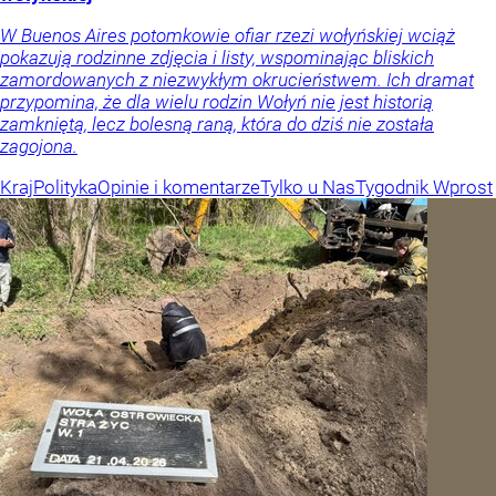
W Buenos Aires potomkowie ofiar rzezi wołyńskiej wciąż
pokazują rodzinne zdjęcia i listy, wspominając bliskich
zamordowanych z niezwykłym okrucieństwem. Ich dramat
przypomina, że dla wielu rodzin Wołyń nie jest historią
zamkniętą, lecz bolesną raną, która do dziś nie została
zagojona.
Kraj
Polityka
Opinie i komentarze
Tylko u Nas
Tygodnik Wprost