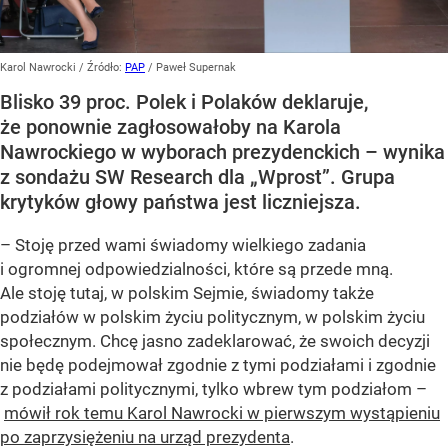
Karol Nawrocki
/ Źródło:
PAP
/
Paweł Supernak
Blisko 39 proc. Polek i Polaków deklaruje,
że ponownie zagłosowałoby na Karola
Nawrockiego w wyborach prezydenckich – wynika
z sondażu SW Research dla „Wprost”. Grupa
krytyków głowy państwa jest liczniejsza.
– Stoję przed wami świadomy wielkiego zadania
i ogromnej odpowiedzialności, które są przede mną.
Ale stoję tutaj, w polskim Sejmie, świadomy także
podziałów w polskim życiu politycznym, w polskim życiu
społecznym. Chcę jasno zadeklarować, że swoich decyzji
nie będę podejmował zgodnie z tymi podziałami i zgodnie
z podziałami politycznymi, tylko wbrew tym podziałom –
mówił rok temu Karol Nawrocki w pierwszym wystąpieniu
po zaprzysiężeniu na urząd prezydenta
.