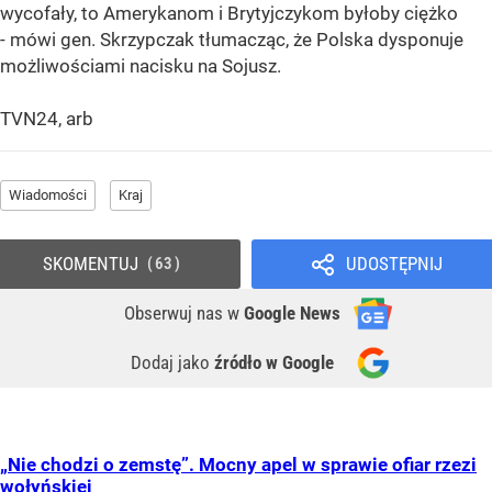
wycofały, to Amerykanom i Brytyjczykom byłoby ciężko
- mówi gen. Skrzypczak tłumacząc, że Polska dysponuje
możliwościami nacisku na Sojusz.
TVN24, arb
Wiadomości
Kraj
SKOMENTUJ
UDOSTĘPNIJ
63
Obserwuj nas
w
Google News
Dodaj jako
źródło w Google
„Nie chodzi o zemstę”. Mocny apel w sprawie ofiar rzezi
wołyńskiej