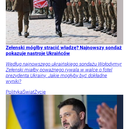
Zełenski mógłby stracić władzę? Najnowszy sondaż
pokazuje nastroje Ukraińców
Według najnowszego ukraińskiego sondażu Wołodymyr
Zełenski miałby poważnego rywala w walce o fotel
prezydenta Ukrainy. Jakie mogłyby być dokładne
wyniki?
Polityka
Świat
Życie