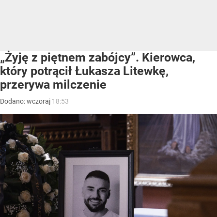
„Żyję z piętnem zabójcy”. Kierowca,
który potrącił Łukasza Litewkę,
przerywa milczenie
Dodano:
wczoraj
18:53