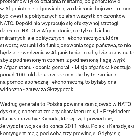
problemów tylko działania militarne, bo generałowie
w Afganistanie odpowiadają za działania bojowe. To musi
być kwestia politycznych działań wszystkich członków
NATO. Dopóki nie wypracuje się efektywnej strategii
działania NATO w Afganistanie, nie tylko działań
militarnych, ale politycznych i ekonomicznych, które
stworzą warunki do funkcjonowania tego państwa, to nie
będzie powodzenia w Afganistanie i nie będzie szans na to,
aby z podniesionym czołem, z podniesioną flagą wyjść
z Afganistanu - ocenia generał. - Misja afgańska kosztuje
ponad 100 mld dolarów rocznie. Jakby to zamienić
na pomoc społeczną i ekonomiczną, to byłaby ona
widoczna - zauważa Skrzypczak.
Według generała to Polska powinna zainicjować w NATO
dyskusję na temat zmiany charakteru misji. - Przykładem
dla nas może być Kanada, której rząd powiedział,
że wycofa wojska do końca 2011 roku. Polski i Kanadyjski
kontyngent mają pod sobą trzy prowincje. Gdyby się