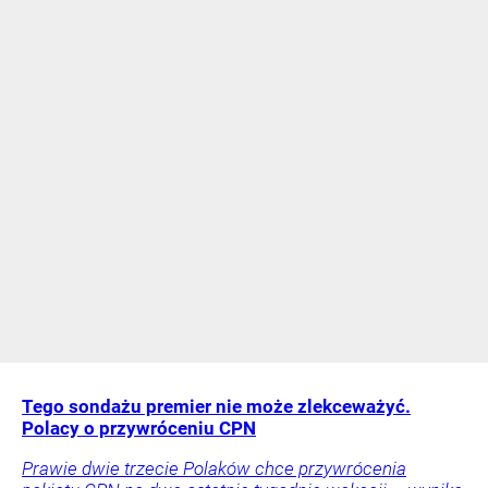
Tego sondażu premier nie może zlekceważyć.
Polacy o przywróceniu CPN
Prawie dwie trzecie Polaków chce przywrócenia