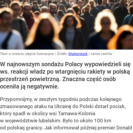
Tłum w mieście, zdjęcie ilustracyjne
/ Źródło:
Shutterstock
/
carlos castilla
W najnowszym sondażu Polacy wypowiedzieli się
ws. reakcji władz po wtargnięciu rakiety w polską
przestrzeń powietrzną. Znaczna część osób
oceniła ją negatywnie.
Przypomnijmy, w zeszłym tygodniu podczas kolejnego
zmasowanego ataku na Ukrainę do Polski dotarł pocisk,
który spadł w okolicy wsi Tarnawa-Kolonia
w województwie lubelskim. Było to około 100 km
od polskiej granicy. Jak informował później premier Donald