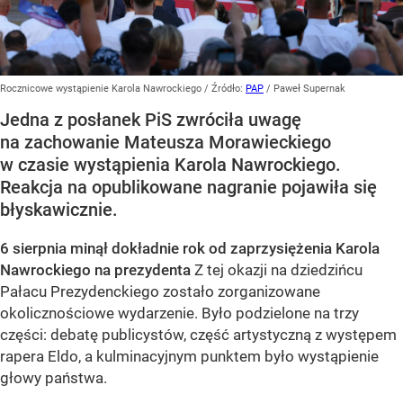
Rocznicowe wystąpienie Karola Nawrockiego
/ Źródło:
PAP
/
Paweł Supernak
Jedna z posłanek PiS zwróciła uwagę
na zachowanie Mateusza Morawieckiego
w czasie wystąpienia Karola Nawrockiego.
Reakcja na opublikowane nagranie pojawiła się
błyskawicznie.
6 sierpnia minął dokładnie rok od zaprzysiężenia Karola
Nawrockiego na prezydenta
Z tej okazji na dziedzińcu
Pałacu Prezydenckiego zostało zorganizowane
okolicznościowe wydarzenie. Było podzielone na trzy
części: debatę publicystów, część artystyczną z występem
rapera Eldo, a kulminacyjnym punktem było wystąpienie
głowy państwa.