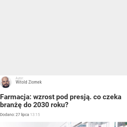
Autor:
Witold Ziomek
Farmacja: wzrost pod presją. co czeka
branżę do 2030 roku?
Dodano:
27
lipca
13:15