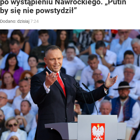
po wystąpieniu Nawrockiego. „Putin
by się nie powstydził”
Dodano:
dzisiaj
7:24