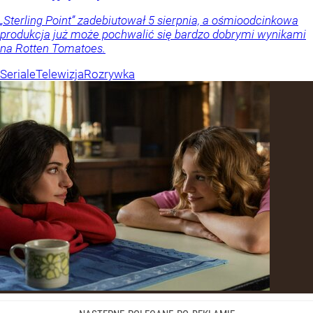
„Sterling Point” zadebiutował 5 sierpnia, a ośmioodcinkowa
produkcja już może pochwalić się bardzo dobrymi wynikami
na Rotten Tomatoes.
Seriale
Telewizja
Rozrywka