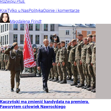
Rozwoju Plus.
Kraj
Tylko u Nas
Polityka
Opinie i komentarze
Magdalena
Frindt
Kaczyński ma zmienić kandydata na premiera.
Faworytem człowiek Nawrockiego