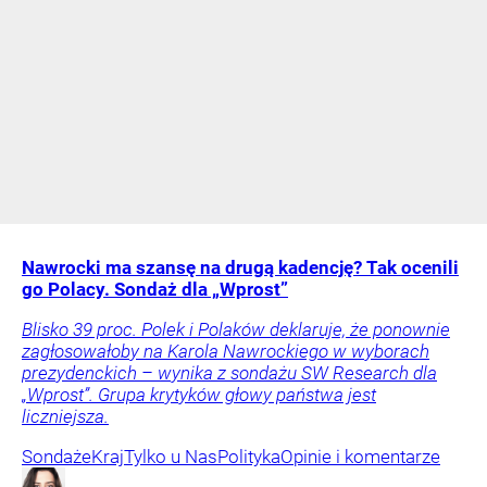
Nawrocki ma szansę na drugą kadencję? Tak ocenili
go Polacy. Sondaż dla „Wprost”
Blisko 39 proc. Polek i Polaków deklaruje, że ponownie
zagłosowałoby na Karola Nawrockiego w wyborach
prezydenckich – wynika z sondażu SW Research dla
„Wprost”. Grupa krytyków głowy państwa jest
liczniejsza.
Sondaże
Kraj
Tylko u Nas
Polityka
Opinie i komentarze