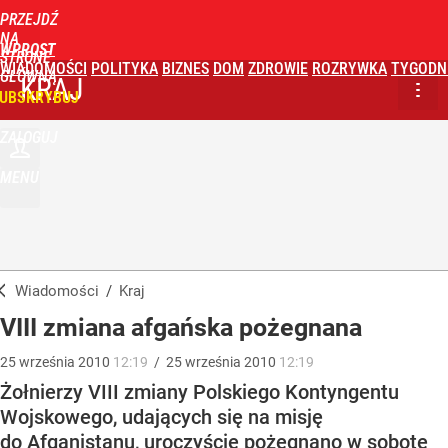
PRZEJDŹ
NA
WPROST
STRONĘ
WIADOMOŚCI
POLITYKA
BIZNES
DOM
ZDROWIE
ROZRYWKA
TYGODN
GŁÓWNĄ
KRAJ
UBSKRYBUJ
ZALOGUJ
MENU
Wiadomości
/
Kraj
VIII zmiana afgańska pożegnana
25
września
2010
12:19
/
25
września
2010
12:19
Żołnierzy VIII zmiany Polskiego Kontyngentu
Wojskowego, udających się na misję
do Afganistanu, uroczyście pożegnano w sobotę