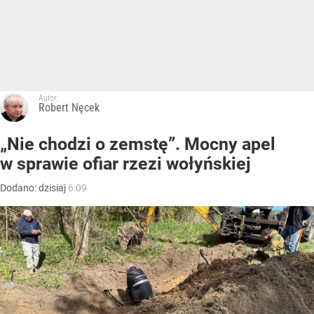
Autor:
Robert Nęcek
„Nie chodzi o zemstę”. Mocny apel
w sprawie ofiar rzezi wołyńskiej
Dodano:
dzisiaj
6:09