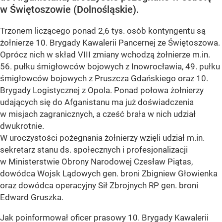
w Świętoszowie (Dolnośląskie).
Trzonem liczącego ponad 2,6 tys. osób kontyngentu są
żołnierze 10. Brygady Kawalerii Pancernej ze Świętoszowa.
Oprócz nich w skład VIII zmiany wchodzą żołnierze m.in.
56. pułku śmigłowców bojowych z Inowrocławia, 49. pułku
śmigłowców bojowych z Pruszcza Gdańskiego oraz 10.
Brygady Logistycznej z Opola. Ponad połowa żołnierzy
udających się do Afganistanu ma już doświadczenia
w misjach zagranicznych, a cześć brała w nich udział
dwukrotnie.
W uroczystości pożegnania żołnierzy wzięli udział m.in.
sekretarz stanu ds. społecznych i profesjonalizacji
w Ministerstwie Obrony Narodowej Czesław Piątas,
dowódca Wojsk Lądowych gen. broni Zbigniew Głowienka
oraz dowódca operacyjny Sił Zbrojnych RP gen. broni
Edward Gruszka.
Jak poinformował oficer prasowy 10. Brygady Kawalerii