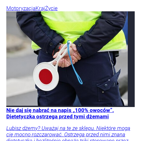
Motoryzacja
Kraj
Życie
Nie daj się nabrać na napis „100% owoców”.
Dietetyczka ostrzega przed tymi dżemami
Lubisz dżemy? Uważaj na te ze sklepu. Niektóre mogą
cię mocno rozczarować. Ostrzega przed nimi znana
dietetyczka i bezlitośnie obnaża triki stosowane przez