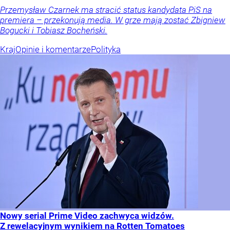
Przemysław Czarnek ma stracić status kandydata PiS na
premiera – przekonują media. W grze mają zostać Zbigniew
Bogucki i Tobiasz Bocheński.
Kraj
Opinie i komentarze
Polityka
Nowy serial Prime Video zachwyca widzów.
Z rewelacyjnym wynikiem na Rotten Tomatoes