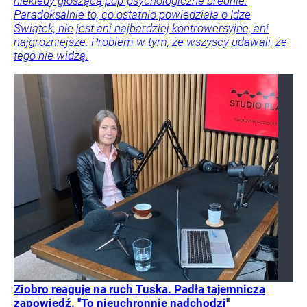
niekiedy głoszącą pop-psychologiczne brednie.
Paradoksalnie to, co ostatnio powiedziała o Idze
Świątek, nie jest ani najbardziej kontrowersyjne, ani
najgroźniejsze. Problem w tym, że wszyscy udawali, że
tego nie widzą.
Ziobro reaguje na ruch Tuska. Padła tajemnicza
zapowiedź. "To nieuchronnie nadchodzi"