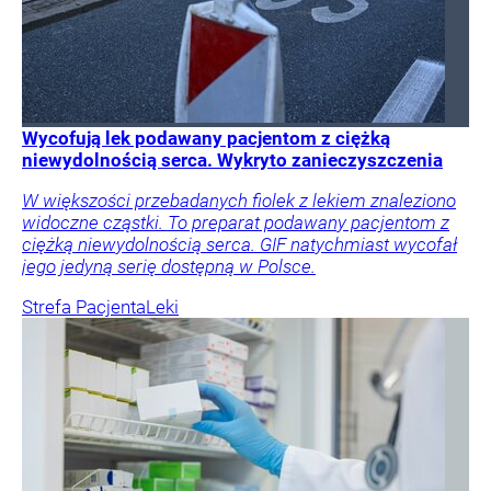
Wycofują lek podawany pacjentom z ciężką
niewydolnością serca. Wykryto zanieczyszczenia
W większości przebadanych fiolek z lekiem znaleziono
widoczne cząstki. To preparat podawany pacjentom z
ciężką niewydolnością serca. GIF natychmiast wycofał
jego jedyną serię dostępną w Polsce.
Strefa Pacjenta
Leki