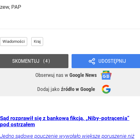
zew, PAP
Wiadomości
Kraj
SKOMENTUJ
UDOSTĘPNIJ
4
Obserwuj nas
w
Google News
Dodaj jako
źródło w Google
Sąd rozprawił się z bankową fikcją. „Niby-potrącenia”
pod ostrzałem
Jedno sądowe pouczenie wywołało większe poruszenie niż