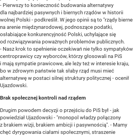
- Pierwszy to konieczność budowania alternatywy
dla najbardziej pasywnych i biernych rządów w historii
wolnej Polski - podkreślił. W jego opinii są to "rządy bierne
na arenie międzynarodowej, podnoszące podatki,
osłabiające konkurencyjność Polski, uchylające się
od rozwiązywania poważnych problemów publicznych.
- Nasz krok to spełnienie oczekiwań nie tylko sympatyków
centroprawicy czy wyborców, którzy głosowali na PiS
i mają sympatie prawicowe, ale leży też w interesie kraju,
bo w zdrowym państwie tak słaby rząd musi mieć
alternatywę w postaci silnej struktury politycznej - ocenił
Ujazdowski.
Brak społecznej kontroli nad rządem
Drugim powodem decyzji o przejściu do PiS był - jak
powiedział Ujazdowski - "monopol władzy połączony
z brakiem wizji, brakiem ambicji i pasywnością". - Mamy
chęć dyrygowania ciałami społecznymi, straszenie