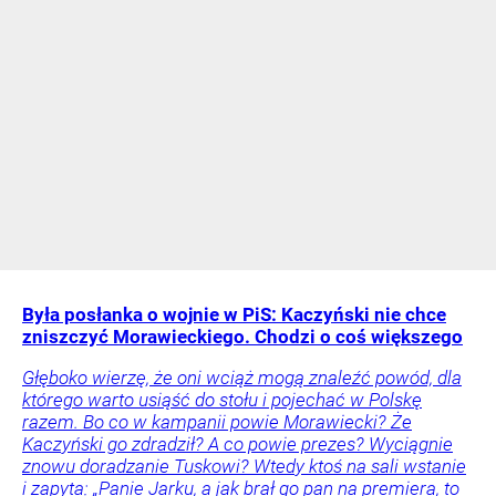
Była posłanka o wojnie w PiS: Kaczyński nie chce
zniszczyć Morawieckiego. Chodzi o coś większego
Głęboko wierzę, że oni wciąż mogą znaleźć powód, dla
którego warto usiąść do stołu i pojechać w Polskę
razem. Bo co w kampanii powie Morawiecki? Że
Kaczyński go zdradził? A co powie prezes? Wyciągnie
znowu doradzanie Tuskowi? Wtedy ktoś na sali wstanie
i zapyta: „Panie Jarku, a jak brał go pan na premiera, to