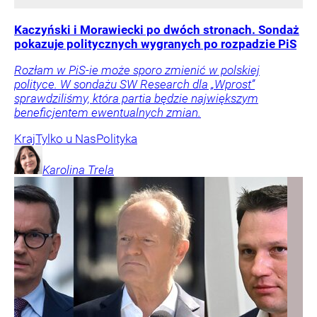
Kaczyński i Morawiecki po dwóch stronach. Sondaż
pokazuje politycznych wygranych po rozpadzie PiS
Rozłam w PiS-ie może sporo zmienić w polskiej
polityce. W sondażu SW Research dla „Wprost”
sprawdziliśmy, która partia będzie największym
beneficjentem ewentualnych zmian.
Kraj
Tylko u Nas
Polityka
Karolina
Trela