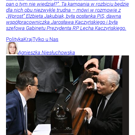
pan o tym nie wiedział?”. Ta kampania w rozbiciu będzie
dla nich obu niezwykle trudna – mówi w rozmowie z
„Wprost” Elżbieta Jakubiak, była posłanka PiS, dawna
współpracowniczka Jarosława Kaczyńskiego i była
szefowa Gabinetu Prezydenta RP Lecha Kaczyńskiego.
Polityka
Kraj
Tylko u Nas
Agnieszka
Niesłuchowska