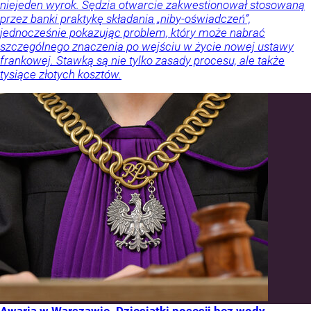
niejeden wyrok. Sędzia otwarcie zakwestionował stosowaną
przez banki praktykę składania „niby-oświadczeń”,
jednocześnie pokazując problem, który może nabrać
szczególnego znaczenia po wejściu w życie nowej ustawy
frankowej. Stawką są nie tylko zasady procesu, ale także
tysiące złotych kosztów.