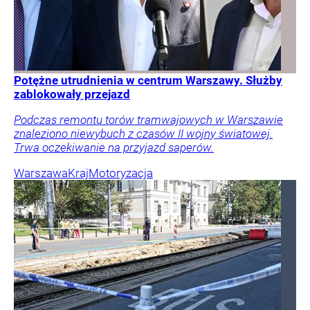
Potężne utrudnienia w centrum Warszawy. Służby
zablokowały przejazd
Podczas remontu torów tramwajowych w Warszawie
znaleziono niewybuch z czasów II wojny światowej.
Trwa oczekiwanie na przyjazd saperów.
Warszawa
Kraj
Motoryzacja