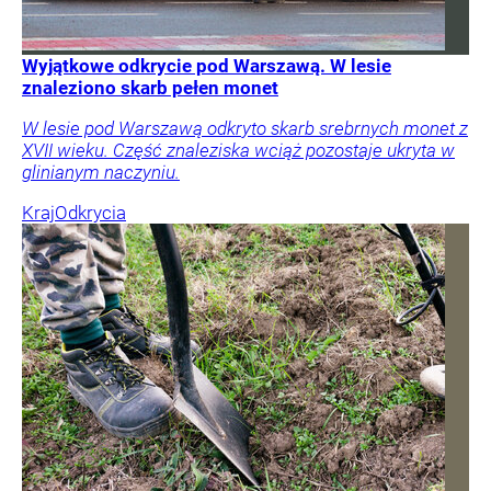
Wyjątkowe odkrycie pod Warszawą. W lesie
znaleziono skarb pełen monet
W lesie pod Warszawą odkryto skarb srebrnych monet z
XVII wieku. Część znaleziska wciąż pozostaje ukryta w
glinianym naczyniu.
Kraj
Odkrycia