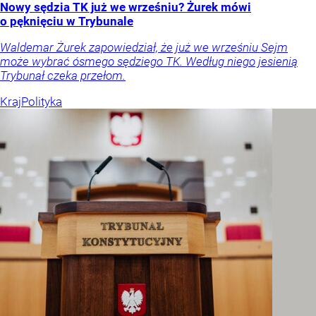
Nowy sędzia TK już we wrześniu? Żurek mówi
o pęknięciu w Trybunale
Waldemar Żurek zapowiedział, że już we wrześniu Sejm
może wybrać ósmego sędziego TK. Według niego jesienią
Trybunał czeka przełom.
Kraj
Polityka