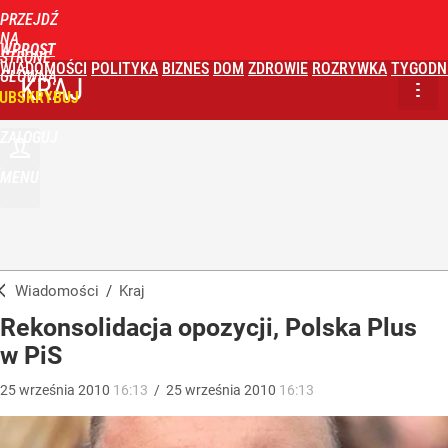
PRZEJDŹ
NA
WPROST
STRONĘ
WIADOMOŚCI
POLITYKA
BIZNES
DOM
ZDROWIE
ROZRYWKA
TYGODN
GŁÓWNĄ
KRAJ
UBSKRYBUJ
ZALOGUJ
MENU
Wiadomości
/
Kraj
Rekonsolidacja opozycji, Polska Plus
w PiS
25
września
2010
16:13
/
25
września
2010
16:13