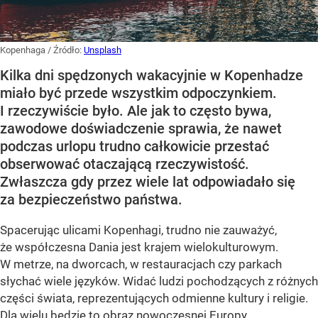
Kopenhaga
/ Źródło:
Unsplash
Kilka dni spędzonych wakacyjnie w Kopenhadze
miało być przede wszystkim odpoczynkiem.
I rzeczywiście było. Ale jak to często bywa,
zawodowe doświadczenie sprawia, że nawet
podczas urlopu trudno całkowicie przestać
obserwować otaczającą rzeczywistość.
Zwłaszcza gdy przez wiele lat odpowiadało się
za bezpieczeństwo państwa.
Spacerując ulicami Kopenhagi, trudno nie zauważyć,
że współczesna Dania jest krajem wielokulturowym.
W metrze, na dworcach, w restauracjach czy parkach
słychać wiele języków. Widać ludzi pochodzących z różnych
części świata, reprezentujących odmienne kultury i religie.
Dla wielu będzie to obraz nowoczesnej Europy.