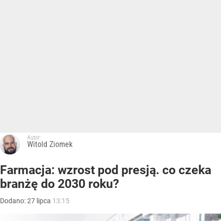
Autor:
Witold Ziomek
Farmacja: wzrost pod presją. co czeka
branżę do 2030 roku?
Dodano:
27
lipca
13:15