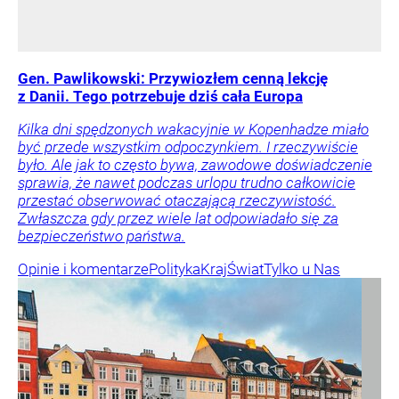
Gen. Pawlikowski: Przywiozłem cenną lekcję
z Danii. Tego potrzebuje dziś cała Europa
Kilka dni spędzonych wakacyjnie w Kopenhadze miało
być przede wszystkim odpoczynkiem. I rzeczywiście
było. Ale jak to często bywa, zawodowe doświadczenie
sprawia, że nawet podczas urlopu trudno całkowicie
przestać obserwować otaczającą rzeczywistość.
Zwłaszcza gdy przez wiele lat odpowiadało się za
bezpieczeństwo państwa.
Opinie i komentarze
Polityka
Kraj
Świat
Tylko u Nas