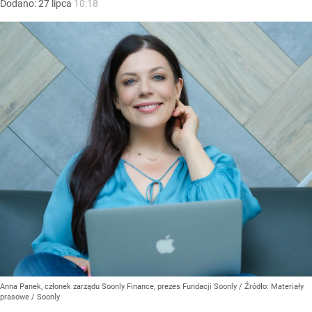
Dodano:
27
lipca
10:18
Anna Panek, członek zarządu Soonly Finance, prezes Fundacji Soonly
/ Źródło:
Materiały
prasowe
/
Soonly