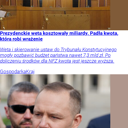
Prezydenckie weta kosztowały miliardy. Padła kwota,
która robi wrażenie
Weta i skierowanie ustaw do Trybunału Konstytucyjnego
mogły pozbawić budżet państwa nawet 7,3 mld zł. Po
doliczeniu środków dla NFZ kwota jest jeszcze wyższa.
Gospodarka
Kraj