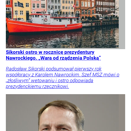
Sikorski ostro w rocznicę prezydentury
Nawrockiego. „Wara od rządzenia Polską”
Radosław Sikorski podsumował pierwszy rok
współpracy z Karolem Nawrockim. Szef MSZ mówi o
„złośliwym” wetowaniu i ostro odpowiada
prezydenckiemu rzecznikowi.