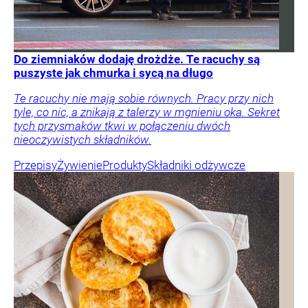
Do ziemniaków dodaję drożdże. Te racuchy są
puszyste jak chmurka i sycą na długo
Te racuchy nie mają sobie równych. Pracy przy nich
tyle, co nic, a znikają z talerzy w mgnieniu oka. Sekret
tych przysmaków tkwi w połączeniu dwóch
nieoczywistych składników.
Przepisy
Żywienie
Produkty
Składniki odżywcze