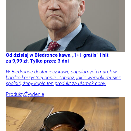
Od dzisiaj w Biedronce kawa „1+1 gratis” i hit
za 9,99 zł. Tylko przez 3 dni
W Biedronce dostaniesz kawę popularnych marek w
bardzo korzystnej cenie. Zobacz, jakie warunki musisz
spełnić, żeby kupić ten produkt za ułamek ceny.
Produkty
Żywienie