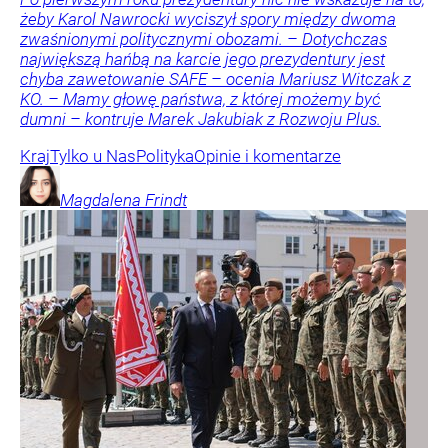
żeby Karol Nawrocki wyciszył spory między dwoma
zwaśnionymi politycznymi obozami. – Dotychczas
największą hańbą na karcie jego prezydentury jest
chyba zawetowanie SAFE – ocenia Mariusz Witczak z
KO. – Mamy głowę państwa, z której możemy być
dumni – kontruje Marek Jakubiak z Rozwoju Plus.
Kraj
Tylko u Nas
Polityka
Opinie i komentarze
Magdalena
Frindt