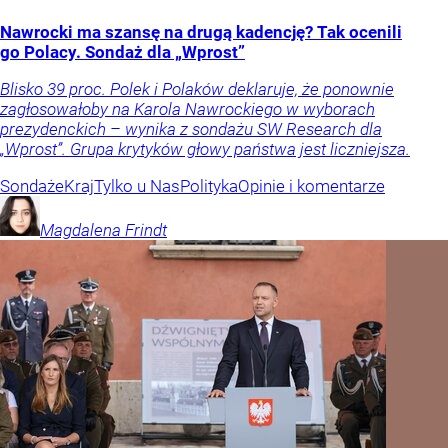
Nawrocki ma szansę na drugą kadencję? Tak ocenili
go Polacy. Sondaż dla „Wprost”
Blisko 39 proc. Polek i Polaków deklaruje, że ponownie
zagłosowałoby na Karola Nawrockiego w wyborach
prezydenckich – wynika z sondażu SW Research dla
„Wprost”. Grupa krytyków głowy państwa jest liczniejsza.
Sondaże
Kraj
Tylko u Nas
Polityka
Opinie i komentarze
Magdalena
Frindt