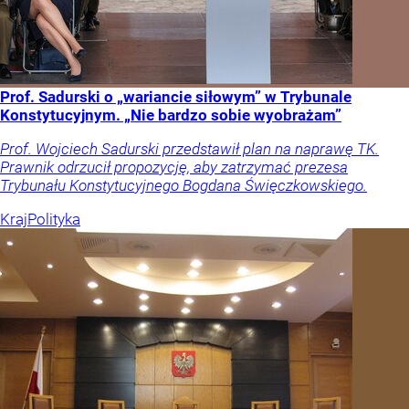
Prof. Sadurski o „wariancie siłowym” w Trybunale
Konstytucyjnym. „Nie bardzo sobie wyobrażam”
Prof. Wojciech Sadurski przedstawił plan na naprawę TK.
Prawnik odrzucił propozycję, aby zatrzymać prezesa
Trybunału Konstytucyjnego Bogdana Święczkowskiego.
Kraj
Polityka