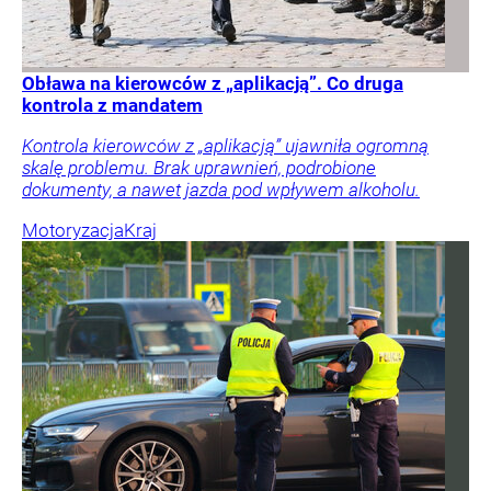
Obława na kierowców z „aplikacją”. Co druga
kontrola z mandatem
Kontrola kierowców z „aplikacją” ujawniła ogromną
skalę problemu. Brak uprawnień, podrobione
dokumenty, a nawet jazda pod wpływem alkoholu.
Motoryzacja
Kraj