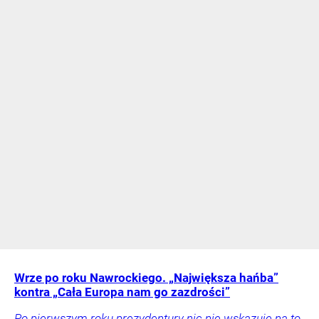
Wrze po roku Nawrockiego. „Największa hańba”
kontra „Cała Europa nam go zazdrości”
Po pierwszym roku prezydentury nic nie wskazuje na to,