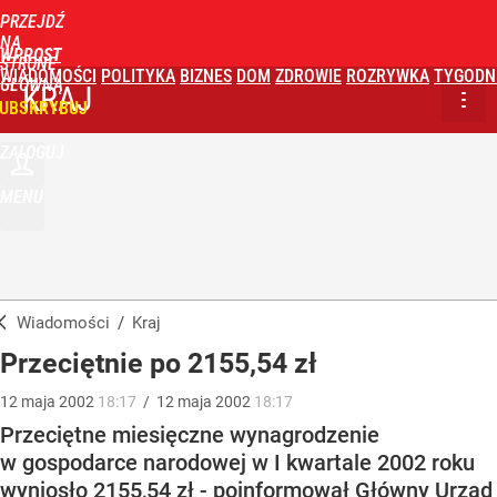
PRZEJDŹ
NA
WPROST
STRONĘ
WIADOMOŚCI
POLITYKA
BIZNES
DOM
ZDROWIE
ROZRYWKA
TYGODN
GŁÓWNĄ
KRAJ
UBSKRYBUJ
ZALOGUJ
MENU
Wiadomości
/
Kraj
Przeciętnie po 2155,54 zł
12
maja
2002
18:17
/
12
maja
2002
18:17
Przeciętne miesięczne wynagrodzenie
w gospodarce narodowej w I kwartale 2002 roku
wyniosło 2155,54 zł - poinformował Główny Urząd