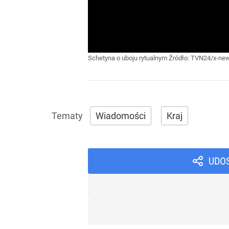
Schetyna o uboju rytualnym
Źródło:
TVN24/x-new
Wiadomości
Kraj
UDO