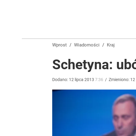
„Nie chodzi o zemstę”. Mocny apel w sprawie ofiar 
dodaj
Ile kosztowały obchody rocznicy Nawrockiego? W
Wprost
/
Wiadomości
/
Kraj
1
Schetyna: ubój
Wrze po roku Nawrockiego. „Największa hańba” ko
Dodano:
12
lipca
2013
7:36
/
Zmieniono:
12
16