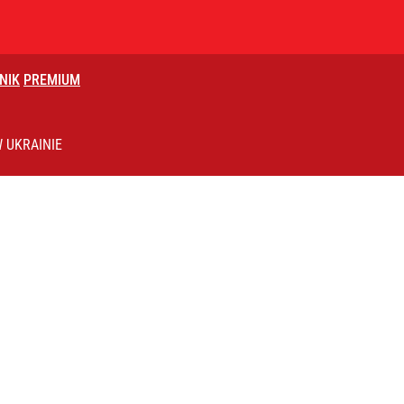
NIK
PREMIUM
„Chce wciągnąć Polskę do konfliktu”
 UKRAINIE
2030 roku?
 wicepremiera?