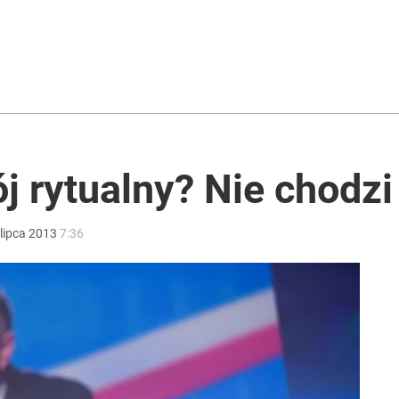
rzezi wołyńskiej
płynął dokument
 rytualny? Nie chodzi 
ntra „Cała Europa nam go zazdrości”
lipca
2013
7:36