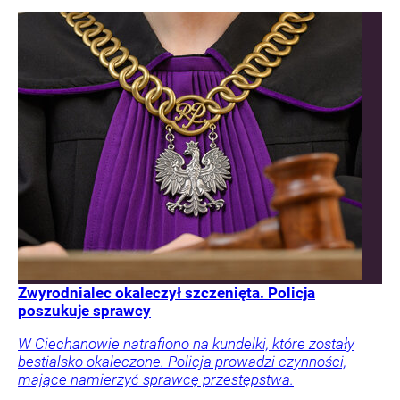
Zwyrodnialec okaleczył szczenięta. Policja
poszukuje sprawcy
W Ciechanowie natrafiono na kundelki, które zostały
bestialsko okaleczone. Policja prowadzi czynności,
mające namierzyć sprawcę przestępstwa.