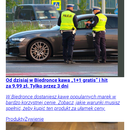
Od dzisiaj w Biedronce kawa „1+1 gratis” i hit
za 9,99 zł. Tylko przez 3 dni
W Biedronce dostaniesz kawę popularnych marek w
bardzo korzystnej cenie. Zobacz, jakie warunki musisz
spełnić, żeby kupić ten produkt za ułamek ceny.
Produkty
Żywienie