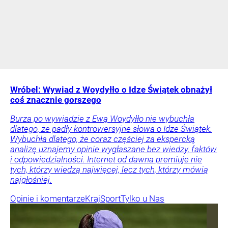
Wróbel: Wywiad z Woydyłło o Idze Świątek obnażył
coś znacznie gorszego
Burza po wywiadzie z Ewą Woydyłło nie wybuchła
dlatego, że padły kontrowersyjne słowa o Idze Świątek.
Wybuchła dlatego, że coraz częściej za ekspercką
analizę uznajemy opinie wygłaszane bez wiedzy, faktów
i odpowiedzialności. Internet od dawna premiuje nie
tych, którzy wiedzą najwięcej, lecz tych, którzy mówią
najgłośniej.
Opinie i komentarze
Kraj
Sport
Tylko u Nas