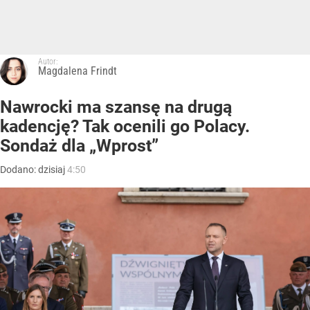
Autor:
Magdalena Frindt
Nawrocki ma szansę na drugą
kadencję? Tak ocenili go Polacy.
Sondaż dla „Wprost”
Dodano:
dzisiaj
4:50