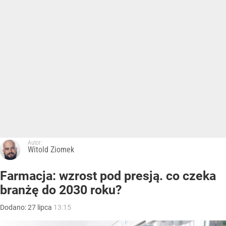
Autor:
Witold Ziomek
Farmacja: wzrost pod presją. co czeka
branżę do 2030 roku?
Dodano:
27
lipca
13:15