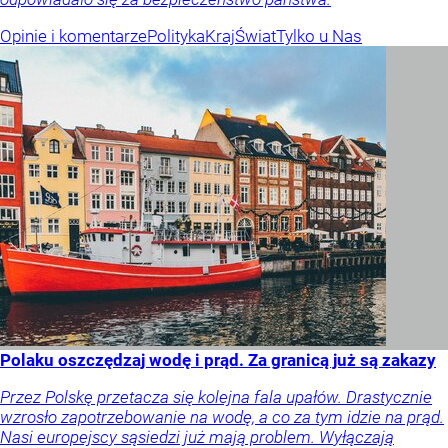
Opinie i komentarze
Polityka
Kraj
Świat
Tylko u Nas
Polaku oszczędzaj wodę i prąd. Za granicą już są zakazy
Przez Polskę przetacza się kolejna fala upałów. Drastycznie
wzrosło zapotrzebowanie na wodę, a co za tym idzie na prąd.
Nasi europejscy sąsiedzi już mają problem. Wyłączają