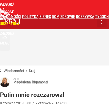
PRZEJDŹ
NA
WPROST
STRONĘ
WIADOMOŚCI
POLITYKA
BIZNES
DOM
ZDROWIE
ROZRYWKA
TYGODN
GŁÓWNĄ
KRAJ
UBSKRYBUJ
ZALOGUJ
MENU
Wiadomości
/
Kraj
Autor:
Magdalena Rigamonti
Putin mnie rozczarował
9
czerwca
2014
6:00
/
9
czerwca
2014
6:00