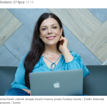
Dodano:
27
lipca
10:18
Anna Panek, członek zarządu Soonly Finance, prezes Fundacji Soonly
/ Źródło:
Materiały
prasowe
/
Soonly