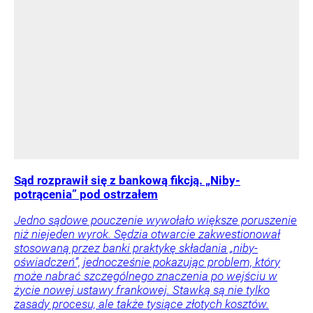
Sąd rozprawił się z bankową fikcją. „Niby-
potrącenia” pod ostrzałem
Jedno sądowe pouczenie wywołało większe poruszenie
niż niejeden wyrok. Sędzia otwarcie zakwestionował
stosowaną przez banki praktykę składania „niby-
oświadczeń”, jednocześnie pokazując problem, który
może nabrać szczególnego znaczenia po wejściu w
życie nowej ustawy frankowej. Stawką są nie tylko
zasady procesu, ale także tysiące złotych kosztów.