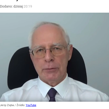
Dodano:
dzisiaj
20:19
Jerzy Zięba
/ Źródło:
YouTube