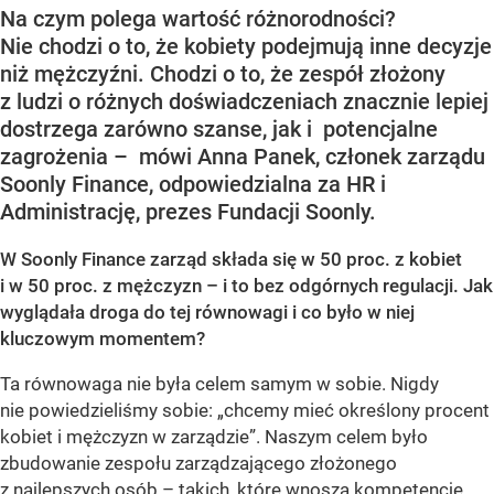
Na czym polega wartość różnorodności?
Nie chodzi o to, że kobiety podejmują inne decyzje
niż mężczyźni. Chodzi o to, że zespół złożony
z ludzi o różnych doświadczeniach znacznie lepiej
dostrzega zarówno szanse, jak i potencjalne
zagrożenia – mówi Anna Panek, członek zarządu
Soonly Finance, odpowiedzialna za HR i
Administrację, prezes Fundacji Soonly.
W Soonly Finance zarząd składa się w 50 proc. z kobiet
i w 50 proc. z mężczyzn – i to bez odgórnych regulacji. Jak
wyglądała droga do tej równowagi i co było w niej
kluczowym momentem?
Ta równowaga nie była celem samym w sobie. Nigdy
nie powiedzieliśmy sobie: „chcemy mieć określony procent
kobiet i mężczyzn w zarządzie”. Naszym celem było
zbudowanie zespołu zarządzającego złożonego
z najlepszych osób – takich, które wnoszą kompetencje,