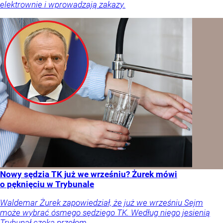
elektrownie i wprowadzają zakazy.
Nowy sędzia TK już we wrześniu? Żurek mówi
o pęknięciu w Trybunale
Waldemar Żurek zapowiedział, że już we wrześniu Sejm
może wybrać ósmego sędziego TK. Według niego jesienią
Trybunał czeka przełom.