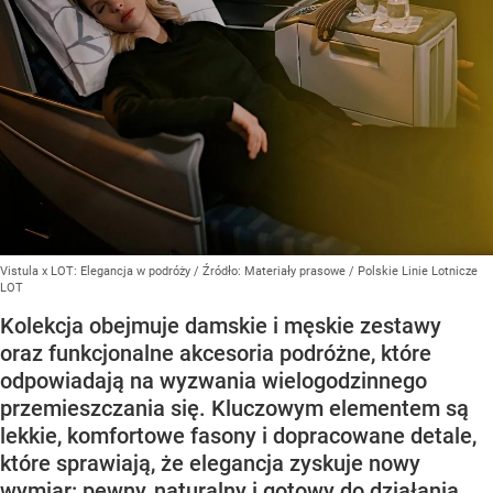
Vistula x LOT: Elegancja w podróży
/ Źródło:
Materiały prasowe
/
Polskie Linie Lotnicze
LOT
Kolekcja obejmuje damskie i męskie zestawy
oraz funkcjonalne akcesoria podróżne, które
odpowiadają na wyzwania wielogodzinnego
przemieszczania się. Kluczowym elementem są
lekkie, komfortowe fasony i dopracowane detale,
które sprawiają, że elegancja zyskuje nowy
wymiar: pewny, naturalny i gotowy do działania.