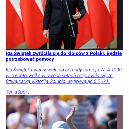
Iga Świątek zwróciła się do kibiców z Polski. Będzie
potrzebować pomocy
Iga Świątek awansowała do IV rundy turnieju WTA 1000
w Toronto. Polka w dwóch setach rozprawiła się ze
Szwajcarką Viktorija Golubic, wygrywając 6:2, 6:1.
Tenis
Sport