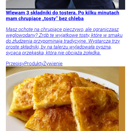
Wlewam 3 składniki do tostera. Po kilku minutach
mam chrupiące „tosty” bez chleba
Masz ochotę na chrupiące pieczywo, ale ograniczasz
węglowodany? Zrób te wyjątkowe tosty, które w smaku
do złudzenia przypominają tradycyjne. Wystarczą trzy
proste składniki, by na talerzu wylądowała pyszna,
sycąca przekąska, która nie obciąża żołądka.
Przepisy
Produkty
Żywienie