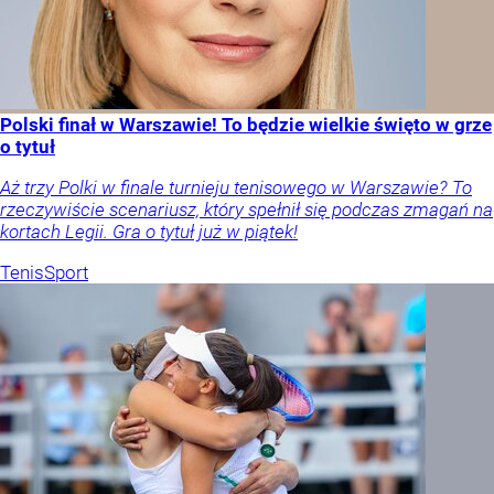
Polski finał w Warszawie! To będzie wielkie święto w grze
o tytuł
Aż trzy Polki w finale turnieju tenisowego w Warszawie? To
rzeczywiście scenariusz, który spełnił się podczas zmagań na
kortach Legii. Gra o tytuł już w piątek!
Tenis
Sport