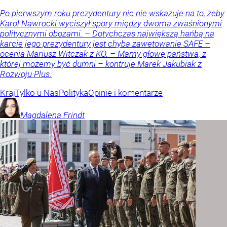
Po pierwszym roku prezydentury nic nie wskazuje na to, żeby
Karol Nawrocki wyciszył spory między dwoma zwaśnionymi
politycznymi obozami. – Dotychczas największą hańbą na
karcie jego prezydentury jest chyba zawetowanie SAFE –
ocenia Mariusz Witczak z KO. – Mamy głowę państwa, z
której możemy być dumni – kontruje Marek Jakubiak z
Rozwoju Plus.
Kraj
Tylko u Nas
Polityka
Opinie i komentarze
Magdalena
Frindt