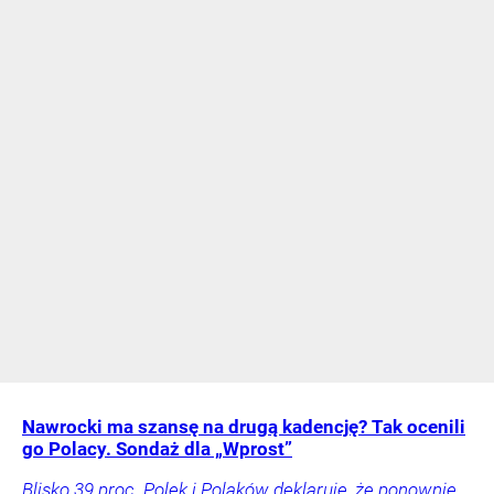
Nawrocki ma szansę na drugą kadencję? Tak ocenili
go Polacy. Sondaż dla „Wprost”
Blisko 39 proc. Polek i Polaków deklaruje, że ponownie