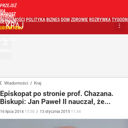
PRZEJDŹ
NA
WPROST
STRONĘ
WIADOMOŚCI
POLITYKA
BIZNES
DOM
ZDROWIE
ROZRYWKA
TYGODN
GŁÓWNĄ
KRAJ
UBSKRYBUJ
ZALOGUJ
MENU
Wiadomości
/
Kraj
Episkopat po stronie prof. Chazana.
Biskupi: Jan Paweł II nauczał, że...
16
lipca
2014
15:50
/
13
stycznia
2015
11:34