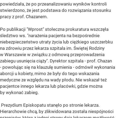
powiedziała, że po przeanalizowaniu wyników kontroli
stwierdzono, że jest podstawa do rozwiązania stosunku
pracy z prof. Chazanem.
Po publikacji "Wprost" stołeczna prokuratura wszczęła
śledztwo ws. "narażenia pacjenta na bezpośrednie
niebezpieczeństwo utraty życia lub ciężkiego uszczerbku
na zdrowiu przez lekarza szpitala im. Świętej Rodziny
w Warszawie w związku z odmową przeprowadzenia
zabiegu usunięcia ciąży". Dyrektor szpitala - prof. Chazan
- powołując się na klauzulę sumienia - odmówił wykonania
aborcji u kobiety, mimo że były do tego wskazania
medyczne ze względu na wady płodu. Nie wskazał też
pacjentce innego lekarza lub placówki, gdzie można
by wykonać zabieg.
Prezydium Episkopatu stanęło po stronie lekarza.
Hierarchowie chcą, by zlikwidowana została niespójności
przepisów, które z jednej strony dają lekarzom możliwość