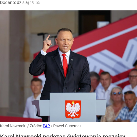
Dodano:
dzisiaj
19:55
Karol Nawrocki
/ Źródło:
PAP
/
Paweł Supernak
Karol Nawrocki podczas świętowania rocznicy