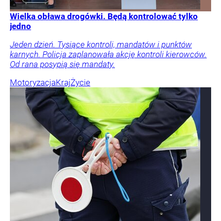
Wielka obława drogówki. Będą kontrolować tylko
jedno
Jeden dzień. Tysiące kontroli, mandatów i punktów
karnych. Policja zaplanowała akcję kontroli kierowców.
Od rana posypią się mandaty.
Motoryzacja
Kraj
Życie