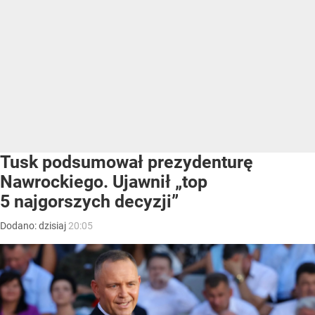
Tusk podsumował prezydenturę
Nawrockiego. Ujawnił „top
5 najgorszych decyzji”
Dodano:
dzisiaj
20:05