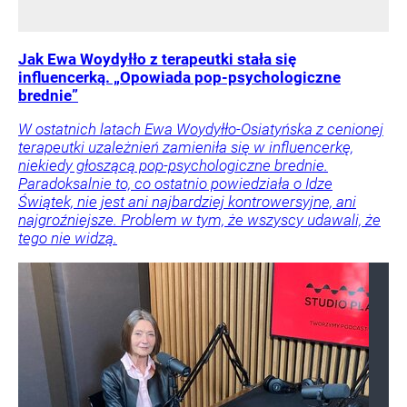
Jak Ewa Woydyłło z terapeutki stała się
influencerką. „Opowiada pop-psychologiczne
brednie”
W ostatnich latach Ewa Woydyłło-Osiatyńska z cenionej
terapeutki uzależnień zamieniła się w influencerkę,
niekiedy głoszącą pop-psychologiczne brednie.
Paradoksalnie to, co ostatnio powiedziała o Idze
Świątek, nie jest ani najbardziej kontrowersyjne, ani
najgroźniejsze. Problem w tym, że wszyscy udawali, że
tego nie widzą.