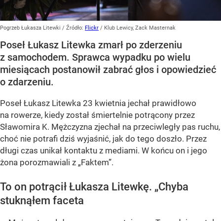
Pogrzeb Łukasza Litewki
/ Źródło:
Flickr
/
Klub Lewicy, Zack Masternak
Poseł Łukasz Litewka zmarł po zderzeniu
z samochodem. Sprawca wypadku po wielu
miesiącach postanowił zabrać głos i opowiedzieć
o zdarzeniu.
Poseł Łukasz Litewka 23 kwietnia jechał prawidłowo
na rowerze, kiedy został śmiertelnie potrącony przez
Sławomira K. Mężczyzna zjechał na przeciwległy pas ruchu,
choć nie potrafi dziś wyjaśnić, jak do tego doszło. Przez
długi czas unikał kontaktu z mediami. W końcu on i jego
żona porozmawiali z „Faktem”.
To on potrącił Łukasza Litewkę. „Chyba
stuknąłem faceta