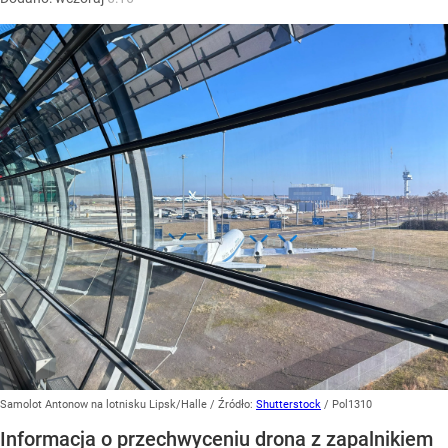
Samolot Antonow na lotnisku Lipsk/Halle
/ Źródło:
Shutterstock
/
Pol1310
Informacja o przechwyceniu drona z zapalnikiem