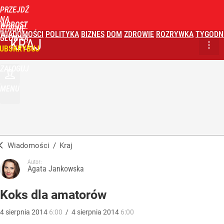
PRZEJDŹ
NA
WPROST
STRONĘ
WIADOMOŚCI
POLITYKA
BIZNES
DOM
ZDROWIE
ROZRYWKA
TYGODN
GŁÓWNĄ
KRAJ
UBSKRYBUJ
ZALOGUJ
MENU
Wiadomości
/
Kraj
Autor:
Agata Jankowska
Koks dla amatorów
4
sierpnia
2014
6:00
/
4
sierpnia
2014
6:00