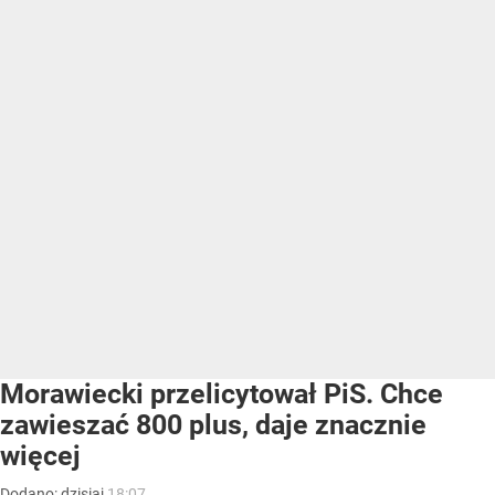
Morawiecki przelicytował PiS. Chce
zawieszać 800 plus, daje znacznie
więcej
Dodano:
dzisiaj
18:07