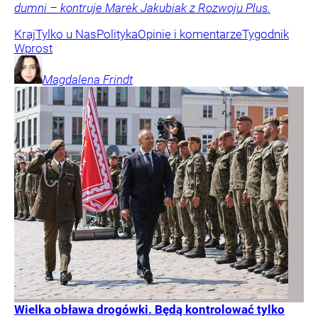
dumni – kontruje Marek Jakubiak z Rozwoju Plus.
Kraj
Tylko u Nas
Polityka
Opinie i komentarze
Tygodnik
Wprost
Magdalena
Frindt
Wielka obława drogówki. Będą kontrolować tylko