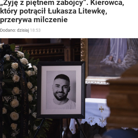
„Żyję z piętnem zabójcy”. Kierowca,
który potrącił Łukasza Litewkę,
przerywa milczenie
Dodano:
dzisiaj
18:53