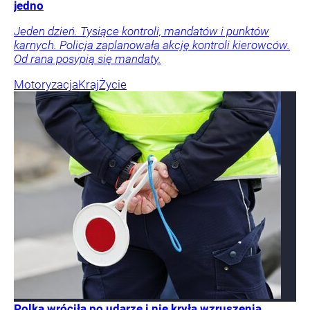
jedno
Jeden dzień. Tysiące kontroli, mandatów i punktów
karnych. Policja zaplanowała akcję kontroli kierowców.
Od rana posypią się mandaty.
Motoryzacja
Kraj
Życie
Polka wróciła po udarze i nie kryła wzruszenia.