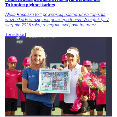
To koniec pięknej kariery
Alicja Rosolska to z pewnością postać, która zapisała
ważne karty w dziejach polskiego tenisa. W piątek (tj. 7
sierpnia 2026 roku) rozegrała swój ostatni mecz.
Tenis
Sport