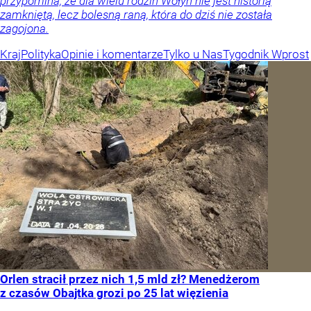
przypomina, że dla wielu rodzin Wołyń nie jest historią
zamkniętą, lecz bolesną raną, która do dziś nie została
zagojona.
Kraj
Polityka
Opinie i komentarze
Tylko u Nas
Tygodnik Wprost
Orlen stracił przez nich 1,5 mld zł? Menedżerom
z czasów Obajtka grozi po 25 lat więzienia