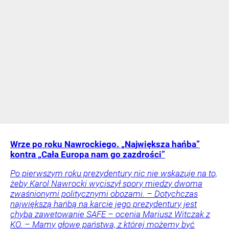
Wrze po roku Nawrockiego. „Największa hańba”
kontra „Cała Europa nam go zazdrości”
Po pierwszym roku prezydentury nic nie wskazuje na to,
żeby Karol Nawrocki wyciszył spory między dwoma
zwaśnionymi politycznymi obozami. – Dotychczas
największą hańbą na karcie jego prezydentury jest
chyba zawetowanie SAFE – ocenia Mariusz Witczak z
KO. – Mamy głowę państwa, z której możemy być