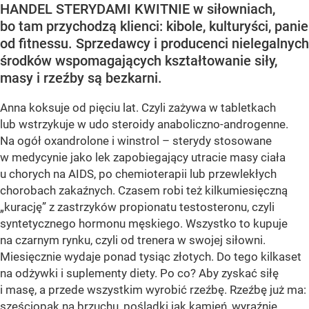
HANDEL STERYDAMI KWITNIE w siłowniach,
bo tam przychodzą klienci: kibole, kulturyści, panie
od fitnessu. Sprzedawcy i producenci nielegalnych
środków wspomagających kształtowanie siły,
masy i rzeźby są bezkarni.
Anna koksuje od pięciu lat. Czyli zażywa w tabletkach
lub wstrzykuje w udo steroidy anaboliczno-androgenne.
Na ogół oxandrolone i winstrol – sterydy stosowane
w medycynie jako lek zapobiegający utracie masy ciała
u chorych na AIDS, po chemioterapii lub przewlekłych
chorobach zakaźnych. Czasem robi też kilkumiesięczną
„kurację” z zastrzyków propionatu testosteronu, czyli
syntetycznego hormonu męskiego. Wszystko to kupuje
na czarnym rynku, czyli od trenera w swojej siłowni.
Miesięcznie wydaje ponad tysiąc złotych. Do tego kilkaset
na odżywki i suplementy diety. Po co? Aby zyskać siłę
i masę, a przede wszystkim wyrobić rzeźbę. Rzeźbę już ma:
sześciopak na brzuchu, pośladki jak kamień, wyraźnie