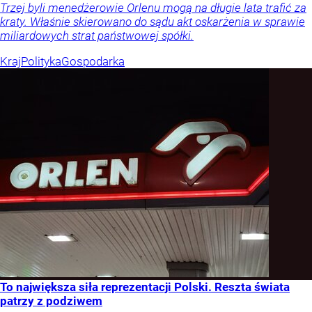
Trzej byli menedżerowie Orlenu mogą na długie lata trafić za
kraty. Właśnie skierowano do sądu akt oskarżenia w sprawie
miliardowych strat państwowej spółki.
Kraj
Polityka
Gospodarka
To największa siła reprezentacji Polski. Reszta świata
patrzy z podziwem