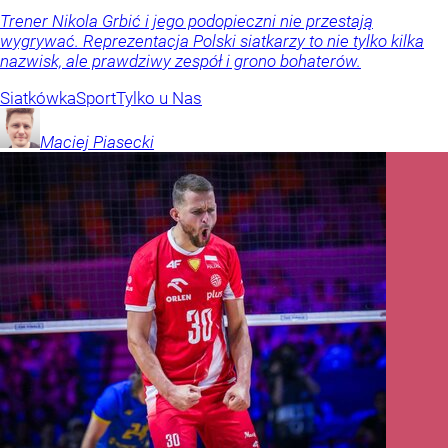
Trener Nikola Grbić i jego podopieczni nie przestają
wygrywać. Reprezentacja Polski siatkarzy to nie tylko kilka
nazwisk, ale prawdziwy zespół i grono bohaterów.
Siatkówka
Sport
Tylko u Nas
Maciej
Piasecki