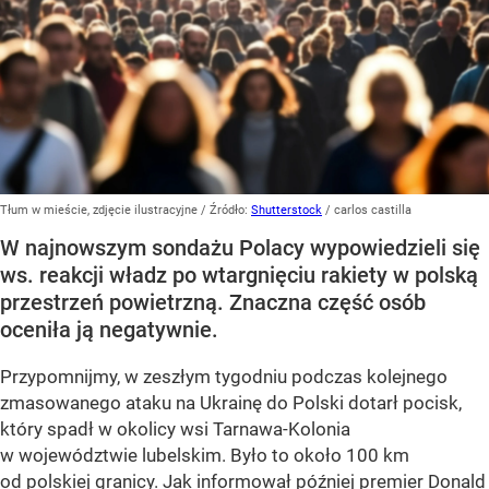
Tłum w mieście, zdjęcie ilustracyjne
/ Źródło:
Shutterstock
/
carlos castilla
W najnowszym sondażu Polacy wypowiedzieli się
ws. reakcji władz po wtargnięciu rakiety w polską
przestrzeń powietrzną. Znaczna część osób
oceniła ją negatywnie.
Przypomnijmy, w zeszłym tygodniu podczas kolejnego
zmasowanego ataku na Ukrainę do Polski dotarł pocisk,
który spadł w okolicy wsi Tarnawa-Kolonia
w województwie lubelskim. Było to około 100 km
od polskiej granicy. Jak informował później premier Donald