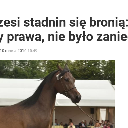
Ostra reakcja Moskwy na słowa Nawrockiego
esi stadnin się bronią
 prawa, nie było zani
ntra „Cała Europa nam go zazdrości”
10
marca
2016
15:49
y zostały w pamięci