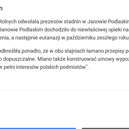
n
Rolnych odwołała prezesów stadnin w Janowie Podlaskim
anowie Podlaskim dochodziło do niewłaściwej opieki nad
enia, a następnie eutanazji w październiku zeszłego roku,
dkreśliła ponadto, ze w obu stajniach łamano przepisy
st to dopuszczalne. Miano także konstruować umowy wyp
w pełni interesów polskich podmiotów” .