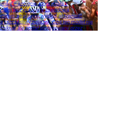
man” – kobiecie, która miała z
niem łączyć karierę zawodową,
ństwo, atrakcyjny wygląd, aktywność
ą i szczęśliwy związek. Dziś ten model nie
e zniknął, ale został spotęgowany przez
ołecznościowe, kulturę nieustannego
wania się oraz wszechobecną presję
a sukcesu. Współczesna Polka ma być
zadbana, wysportowana, przedsiębiorcza,
lnie dojrzała. Ma być dobrą matką,
 i przyjaciółką. A jeśli nie spełnia
ch tych oczekiwań, często sama staje się
ajsurowszym sędzią.
rze
Życie
Psychologia
Tylko