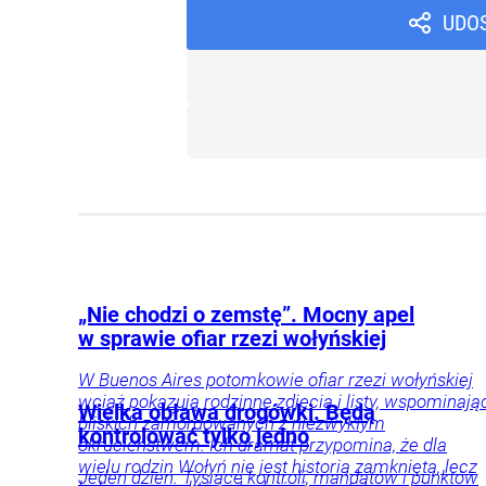
UDO
„Nie chodzi o zemstę”. Mocny apel
w sprawie ofiar rzezi wołyńskiej
W Buenos Aires potomkowie ofiar rzezi wołyńskiej
wciąż pokazują rodzinne zdjęcia i listy, wspominają
Wielka obława drogówki. Będą
bliskich zamordowanych z niezwykłym
kontrolować tylko jedno
okrucieństwem. Ich dramat przypomina, że dla
wielu rodzin Wołyń nie jest historią zamkniętą, lecz
Jeden dzień. Tysiące kontroli, mandatów i punktów