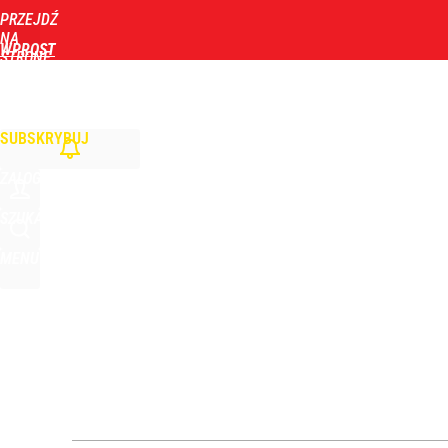
PRZEJDŹ
Udostępnij
28
Skomentuj
NA
WPROST
STRONĘ
GŁÓWNĄ
WIADOMOŚCI
POLITYKA
BIZNES
DOM
ZDROWIE
ROZRYWKA
TYGOD
Morawiecki przelicytował PiS. Chce zawieszać 800 
SUBSKRYBUJ
dodaj
ZALOGUJ
Polska flaga na czele Tour de France! Ależ wspani
SZUKAJ
MENU
dodaj
„Nie chodzi o zemstę”. Mocny apel w sprawie ofiar 
dodaj