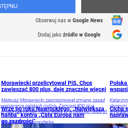
STĘPNIJ
Obserwuj nas
w
Google News
Dodaj jako
źródło w Google
Morawiecki przelicytował PiS. Chce
Polska 
zawieszać 800 plus, daje znacznie więcej
wspani
Mateusz Morawiecki zaproponował zmianę zasad
Katarzy
c
wspierania polskich rodzin. Zamiast 800 plus
słynnym 
Wrze po roku Nawrockiego. „Największa
Cicha 
proponuje pensję rodzicielską w wysokości 3600 zł.
wygrała 
hańba” kontra „Cała Europa nam
napraw
go zazdrości”
Kraj
Polityka
Gospodarka
Jeszcze 