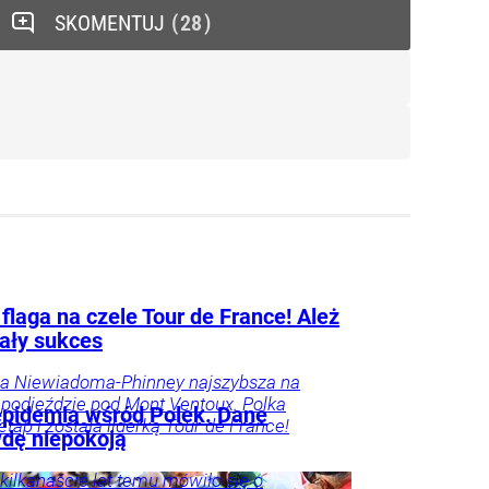
SKOMENTUJ
28
flaga na czele Tour de France! Ależ
ały sukces
na Niewiadoma-Phinney najszybsza na
podjeździe pod Mont Ventoux. Polka
epidemia wśród Polek. Dane
etap i została liderką Tour de France!
dę niepokoją
kilkanaście lat temu mówiło się o