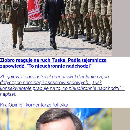
Ziobro reaguje na ruch Tuska. Padła tajemnicza
zapowiedź. "To nieuchronnie nadchodzi"
Zbigniew Ziobro ostro skomentował działania rządu
dotyczące nominacji asesorów sądowych. „Tusk
konsekwentnie pracuje na to, co nieuchronnie nadchodzi” –
napisał.
Kraj
Opinie i komentarze
Polityka