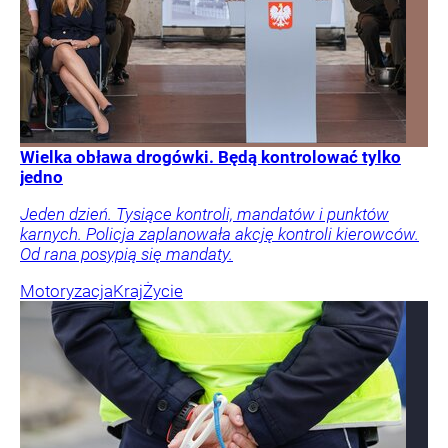
Wielka obława drogówki. Będą kontrolować tylko
jedno
Jeden dzień. Tysiące kontroli, mandatów i punktów
karnych. Policja zaplanowała akcję kontroli kierowców.
Od rana posypią się mandaty.
Motoryzacja
Kraj
Życie