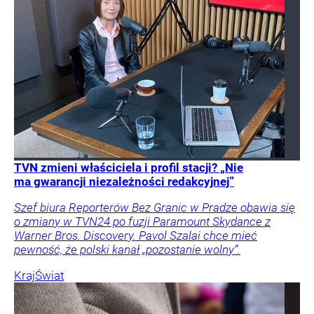
TVN zmieni właściciela i profil stacji? „Nie
ma gwarancji niezależności redakcyjnej”
Szef biura Reporterów Bez Granic w Pradze obawia się
o zmiany w TVN24 po fuzji Paramount Skydance z
Warner Bros. Discovery. Pavol Szalai chce mieć
pewność, że polski kanał „pozostanie wolny”.
Kraj
Świat