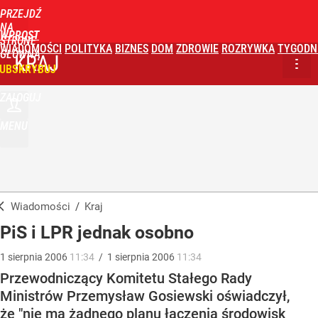
PRZEJDŹ
NA
WPROST
STRONĘ
WIADOMOŚCI
POLITYKA
BIZNES
DOM
ZDROWIE
ROZRYWKA
TYGODN
GŁÓWNĄ
KRAJ
UBSKRYBUJ
ZALOGUJ
MENU
Wiadomości
/
Kraj
PiS i LPR jednak osobno
1
sierpnia
2006
11:34
/
1
sierpnia
2006
11:34
Przewodniczący Komitetu Stałego Rady
Ministrów Przemysław Gosiewski oświadczył,
że "nie ma żadnego planu łączenia środowisk