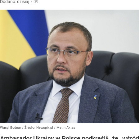
Dodano:
dzisiaj
7:09
Wasyl Bodnar
/ Źródło:
Newspix.pl
/
Metin Aktas
Ambasador Ukrainy w Polsce podkreślił, że „wśród