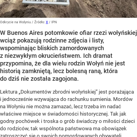
Odkrycie na Wołyniu
/ Źródło:
X
/
IPN
W Buenos Aires potomkowie ofiar rzezi wołyńskiej
wciąż pokazują rodzinne zdjęcia i listy,
wspominając bliskich zamordowanych
z niezwykłym okrucieństwem. Ich dramat
przypomina, że dla wielu rodzin Wołyń nie jest
historią zamkniętą, lecz bolesną raną, która
do dziś nie została zagojona.
Lektura „Dokumentów zbrodni wołyńskiej” jest porażająca
i jednocześnie wzywająca do rachunku sumienia. Mordów
na Wołyniu nie można zamazać, lecz trzeba im nadać
właściwe miejsce w świadomości historycznej. Tak jak
godny pochówek i troska o grób świadczy o miłości dzieci
do rodziców, tak wspólnota państwowa ma obowiązek
zatroszczyć się o swoich pomordowanych obywateli