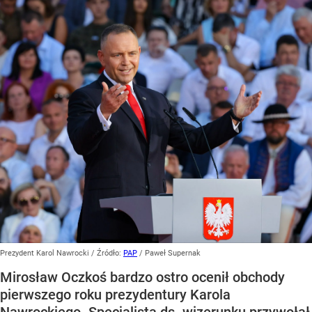
Prezydent Karol Nawrocki
/ Źródło:
PAP
/
Paweł Supernak
Mirosław Oczkoś bardzo ostro ocenił obchody
pierwszego roku prezydentury Karola