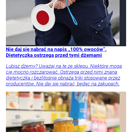
Nie daj się nabrać na napis „100% owoców”.
Dietetyczka ostrzega przed tymi dżemami
Lubisz dżemy? Uważaj na te ze sklepu. Niektóre mogą
cię mocno rozczarować. Ostrzega przed nimi znana
dietetyczka i bezlitośnie obnaża triki stosowane przez
producentów. Nie daj się nabrać, będąc na zakupach.