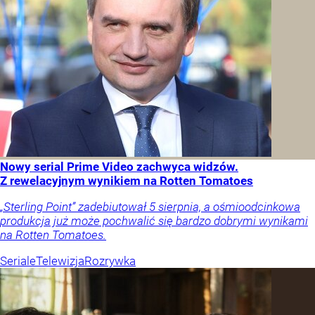
Nowy serial Prime Video zachwyca widzów.
Z rewelacyjnym wynikiem na Rotten Tomatoes
„Sterling Point” zadebiutował 5 sierpnia, a ośmioodcinkowa
produkcja już może pochwalić się bardzo dobrymi wynikami
na Rotten Tomatoes.
Seriale
Telewizja
Rozrywka