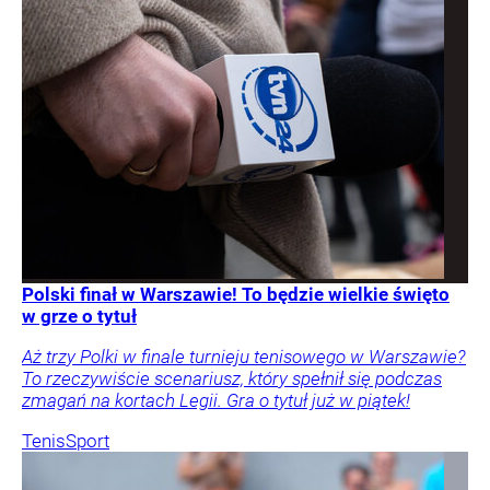
Polski finał w Warszawie! To będzie wielkie święto
w grze o tytuł
Aż trzy Polki w finale turnieju tenisowego w Warszawie?
To rzeczywiście scenariusz, który spełnił się podczas
zmagań na kortach Legii. Gra o tytuł już w piątek!
Tenis
Sport