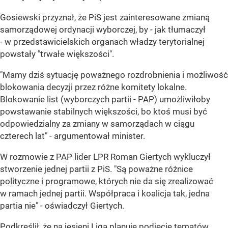
Gosiewski przyznał, że PiS jest zainteresowane zmianą
samorządowej ordynacji wyborczej, by - jak tłumaczył
- w przedstawicielskich organach władzy terytorialnej
powstały "trwałe większości".
"Mamy dziś sytuację poważnego rozdrobnienia i możliwość
blokowania decyzji przez różne komitety lokalne.
Blokowanie list (wyborczych partii - PAP) umożliwiłoby
powstawanie stabilnych większości, bo ktoś musi być
odpowiedzialny za zmiany w samorządach w ciągu
czterech lat" - argumentował minister.
W rozmowie z PAP lider LPR Roman Giertych wykluczył
stworzenie jednej partii z PiS. "Są poważne różnice
polityczne i programowe, których nie da się zrealizować
w ramach jednej partii. Współpraca i koalicja tak, jedna
partia nie" - oświadczył Giertych.
Podkreślił, że na jesieni Liga planuje podjęcie tematów,