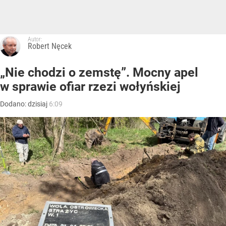
Autor:
Robert Nęcek
„Nie chodzi o zemstę”. Mocny apel
w sprawie ofiar rzezi wołyńskiej
Dodano:
dzisiaj
6:09