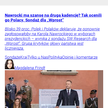
Nawrocki ma szansę na drugą kadencję? Tak ocenili
go Polacy. Sondaż dla „Wprost”
Blisko 39 proc. Polek i Polaków deklaruje, że ponownie
zagłosowałoby na Karola Nawrockiego w wyborach
prezydenckich – wynika z sondażu SW Research dla
„Wprost”. Grupa krytyków głowy państwa jest
liczniejsza.
Sondaże
Kraj
Tylko u Nas
Polityka
Opinie i komentarze
Magdalena
Frindt