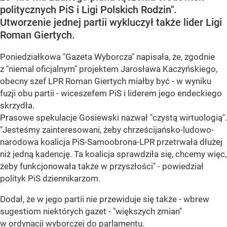
politycznych PiS i Ligi Polskich Rodzin".
Utworzenie jednej partii wykluczył także lider Ligi
Roman Giertych.
Poniedziałkowa "Gazeta Wyborcza" napisała, że, zgodnie
z "niemal oficjalnym" projektem Jarosława Kaczyńskiego,
obecny szef LPR Roman Giertych miałby być - w wyniku
fuzji obu partii - wiceszefem PiS i liderem jego endeckiego
skrzydła.
Prasowe spekulacje Gosiewski nazwał "czystą wirtuologią".
"Jesteśmy zainteresowani, żeby chrześcijańsko-ludowo-
narodowa koalicja PiS-Samoobrona-LPR przetrwała dłużej
niż jedną kadencję. Ta koalicja sprawdziła się, chcemy więc,
żeby funkcjonowała także w przyszłości" - powiedział
polityk PiS dziennikarzom.
Dodał, że w jego partii nie przewiduje się także - wbrew
sugestiom niektórych gazet - "większych zmian"
w ordynacji wyborczej do parlamentu.