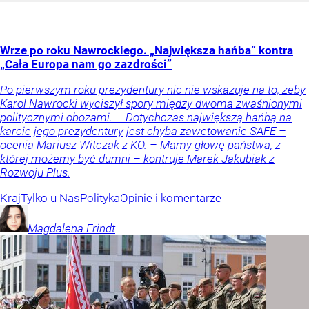
Wrze po roku Nawrockiego. „Największa hańba” kontra
„Cała Europa nam go zazdrości”
Po pierwszym roku prezydentury nic nie wskazuje na to, żeby
Karol Nawrocki wyciszył spory między dwoma zwaśnionymi
politycznymi obozami. – Dotychczas największą hańbą na
karcie jego prezydentury jest chyba zawetowanie SAFE –
ocenia Mariusz Witczak z KO. – Mamy głowę państwa, z
której możemy być dumni – kontruje Marek Jakubiak z
Rozwoju Plus.
Kraj
Tylko u Nas
Polityka
Opinie i komentarze
Magdalena
Frindt