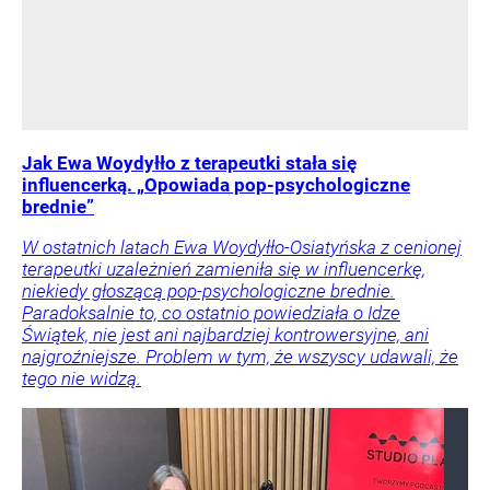
Jak Ewa Woydyłło z terapeutki stała się
influencerką. „Opowiada pop-psychologiczne
brednie”
W ostatnich latach Ewa Woydyłło-Osiatyńska z cenionej
terapeutki uzależnień zamieniła się w influencerkę,
niekiedy głoszącą pop-psychologiczne brednie.
Paradoksalnie to, co ostatnio powiedziała o Idze
Świątek, nie jest ani najbardziej kontrowersyjne, ani
najgroźniejsze. Problem w tym, że wszyscy udawali, że
tego nie widzą.