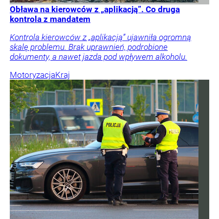
Obława na kierowców z „aplikacją”. Co druga
kontrola z mandatem
Kontrola kierowców z „aplikacją” ujawniła ogromną
skalę problemu. Brak uprawnień, podrobione
dokumenty, a nawet jazda pod wpływem alkoholu.
Motoryzacja
Kraj