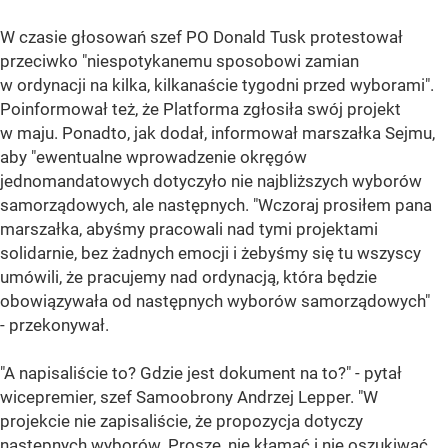
W czasie głosowań szef PO Donald Tusk protestował
przeciwko "niespotykanemu sposobowi zamian
w ordynacji na kilka, kilkanaście tygodni przed wyborami".
Poinformował też, że Platforma zgłosiła swój projekt
w maju. Ponadto, jak dodał, informował marszałka Sejmu,
aby "ewentualne wprowadzenie okręgów
jednomandatowych dotyczyło nie najbliższych wyborów
samorządowych, ale następnych. "Wczoraj prosiłem pana
marszałka, abyśmy pracowali nad tymi projektami
solidarnie, bez żadnych emocji i żebyśmy się tu wszyscy
umówili, że pracujemy nad ordynacją, która będzie
obowiązywała od następnych wyborów samorządowych"
- przekonywał.
"A napisaliście to? Gdzie jest dokument na to?" - pytał
wicepremier, szef Samoobrony Andrzej Lepper. "W
projekcie nie zapisaliście, że propozycja dotyczy
następnych wyborów. Proszę, nie kłamać i nie oszukiwać