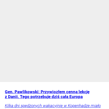
Gen. Pawlikowski: Przywiozłem cenną lekcję
z Danii. Tego potrzebuje dziś cała Europa
Kilka dni spędzonych wakacyjnie w Kopenhadze miało