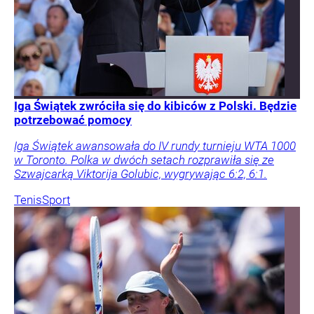
Iga Świątek zwróciła się do kibiców z Polski. Będzie
potrzebować pomocy
Iga Świątek awansowała do IV rundy turnieju WTA 1000
w Toronto. Polka w dwóch setach rozprawiła się ze
Szwajcarką Viktorija Golubic, wygrywając 6:2, 6:1.
Tenis
Sport