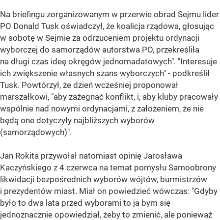
Na briefingu zorganizowanym w przerwie obrad Sejmu lider
PO Donald Tusk oświadczył, że koalicja rządowa, głosując
w sobotę w Sejmie za odrzuceniem projektu ordynacji
wyborczej do samorządów autorstwa PO, przekreśliła
na długi czas ideę okręgów jednomadatowych". "Interesuje
ich zwiększenie własnych szans wyborczych" - podkreślił
Tusk. Powtórzył, że dzień wcześniej proponował
marszałkowi, "aby zażegnać konflikt, i, aby kluby pracowały
wspólnie nad nowymi ordynacjami, z założeniem, że nie
będą one dotyczyły najbliższych wyborów
(samorządowych)".
Jan Rokita przywołał natomiast opinię Jarosława
Kaczyńskiego z 4 czerwca na temat pomysłu Samoobrony
likwidacji bezpośrednich wyborów wójtów, burmistrzów
i prezydentów miast. Miał on powiedzieć wówczas: "Gdyby
było to dwa lata przed wyborami to ja bym się
jednoznacznie opowiedział, żeby to zmienić, ale ponieważ