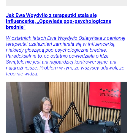
Jak Ewa Woydyłło z terapeutki stała się
influencerką. „Opowiada pop-psychologiczne
brednie”
W ostatnich latach Ewa Woydyłło-Osiatyńska z cenionej
terapeutki uzależnień zamieniła się w influencerkę,
niekiedy głoszącą pop-psychologiczne brednie.
Paradoksalnie to, co ostatnio powiedziała o Idze
Świątek, nie jest ani najbardziej kontrowersyjne, ani
najgroźniejsze. Problem w tym, że wszyscy udawali, że
tego nie widzą.