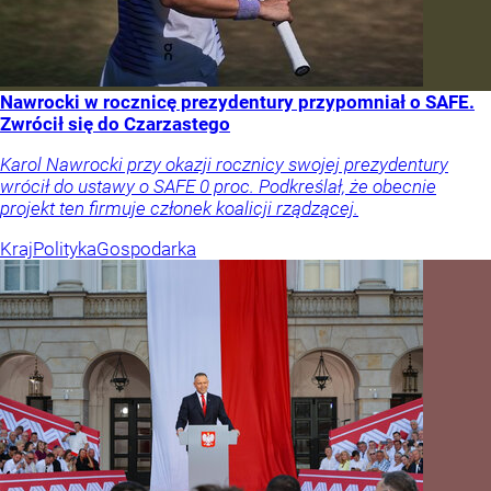
Nawrocki w rocznicę prezydentury przypomniał o SAFE.
Zwrócił się do Czarzastego
Karol Nawrocki przy okazji rocznicy swojej prezydentury
wrócił do ustawy o SAFE 0 proc. Podkreślał, że obecnie
projekt ten firmuje członek koalicji rządzącej.
Kraj
Polityka
Gospodarka