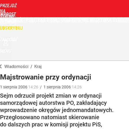
PRZEJDŹ
NA
WPROST
STRONĘ
WIADOMOŚCI
POLITYKA
BIZNES
DOM
ZDROWIE
ROZRYWKA
TYGODN
GŁÓWNĄ
UBSKRYBUJ
ZALOGUJ
MENU
Wiadomości
/
Kraj
Majstrowanie przy ordynacji
1
sierpnia
2006
14:26
/
1
sierpnia
2006
14:26
Sejm odrzucił projekt zmian w ordynacji
samorządowej autorstwa PO, zakładający
wprowadzenie okręgów jednomandatowych.
Przegłosowano natomiast skierowanie
do dalszych prac w komisji projektu PiS,