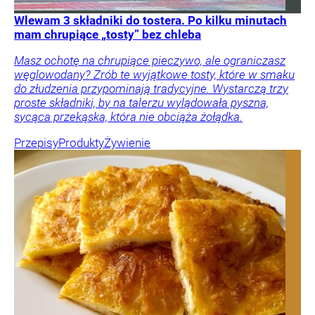
Wlewam 3 składniki do tostera. Po kilku minutach
mam chrupiące „tosty” bez chleba
Masz ochotę na chrupiące pieczywo, ale ograniczasz
węglowodany? Zrób te wyjątkowe tosty, które w smaku
do złudzenia przypominają tradycyjne. Wystarczą trzy
proste składniki, by na talerzu wylądowała pyszna,
sycąca przekąska, która nie obciąża żołądka.
Przepisy
Produkty
Żywienie