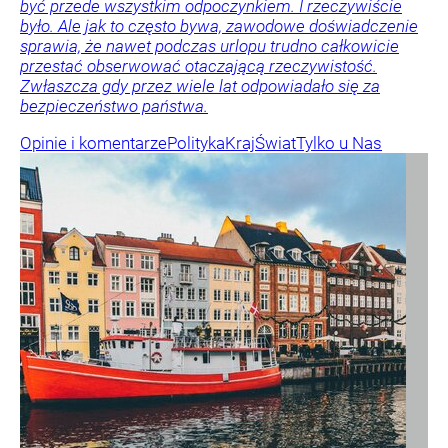
być przede wszystkim odpoczynkiem. I rzeczywiście
było. Ale jak to często bywa, zawodowe doświadczenie
sprawia, że nawet podczas urlopu trudno całkowicie
przestać obserwować otaczającą rzeczywistość.
Zwłaszcza gdy przez wiele lat odpowiadało się za
bezpieczeństwo państwa.
Opinie i komentarze
Polityka
Kraj
Świat
Tylko u Nas