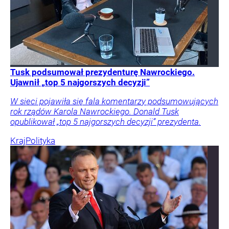
Tusk podsumował prezydenturę Nawrockiego.
Ujawnił „top 5 najgorszych decyzji”
W sieci pojawiła się fala komentarzy podsumowujących
rok rządów Karola Nawrockiego. Donald Tusk
opublikował „top 5 najgorszych decyzji” prezydenta.
Kraj
Polityka