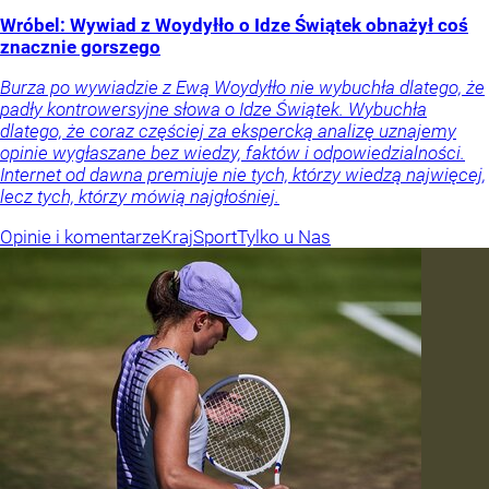
Wróbel: Wywiad z Woydyłło o Idze Świątek obnażył coś
znacznie gorszego
Burza po wywiadzie z Ewą Woydyłło nie wybuchła dlatego, że
padły kontrowersyjne słowa o Idze Świątek. Wybuchła
dlatego, że coraz częściej za ekspercką analizę uznajemy
opinie wygłaszane bez wiedzy, faktów i odpowiedzialności.
Internet od dawna premiuje nie tych, którzy wiedzą najwięcej,
lecz tych, którzy mówią najgłośniej.
Opinie i komentarze
Kraj
Sport
Tylko u Nas