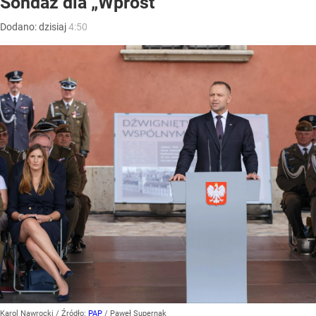
Sondaż dla „Wprost”
Dodano:
dzisiaj
4:50
Karol Nawrocki
/ Źródło:
PAP
/
Paweł Supernak