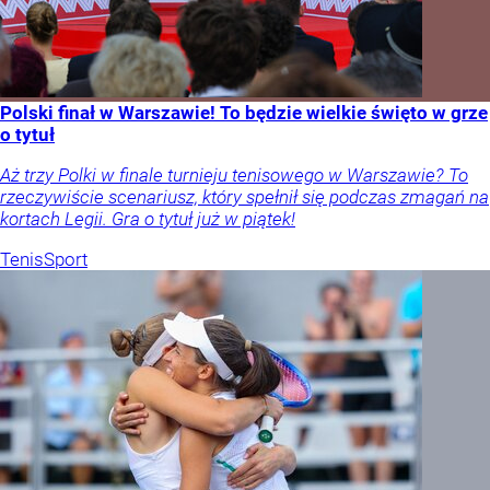
Polski finał w Warszawie! To będzie wielkie święto w grze
o tytuł
Aż trzy Polki w finale turnieju tenisowego w Warszawie? To
rzeczywiście scenariusz, który spełnił się podczas zmagań na
kortach Legii. Gra o tytuł już w piątek!
Tenis
Sport