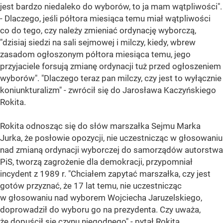
jest bardzo niedaleko do wyborów, to ja mam wątpliwości".
- Dlaczego, jeśli półtora miesiąca temu miał wątpliwości
co do tego, czy należy zmieniać ordynację wyborczą,
"dzisiaj siedzi na sali sejmowej i milczy, kiedy, wbrew
zasadom ogłoszonym półtora miesiąca temu, jego
przyjaciele forsują zmianę ordynacji tuż przed ogłoszeniem
wyborów". "Dlaczego teraz pan milczy, czy jest to wyłącznie
koniunkturalizm" - zwrócił się do Jarosława Kaczyńskiego
Rokita.
Rokita odnosząc się do słów marszałka Sejmu Marka
Jurka, że posłowie opozycji, nie uczestnicząc w głosowaniu
nad zmianą ordynacji wyborczej do samorządów autorstwa
PiS, tworzą zagrożenie dla demokracji, przypomniał
incydent z 1989 r. "Chciałem zapytać marszałka, czy jest
gotów przyznać, że 17 lat temu, nie uczestnicząc
w głosowaniu nad wyborem Wojciecha Jaruzelskiego,
doprowadził do wyboru go na prezydenta. Czy uważa,
że dopuścił się czynu niegodnego" - pytał Rokita.