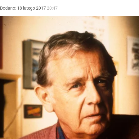
Dodano:
18
lutego
2017
20:47