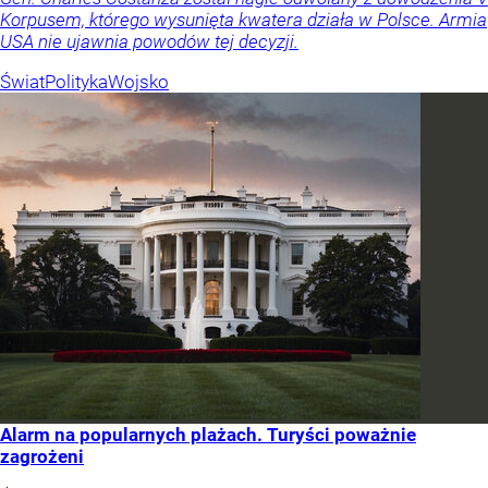
Korpusem, którego wysunięta kwatera działa w Polsce. Armia
USA nie ujawnia powodów tej decyzji.
Świat
Polityka
Wojsko
Alarm na popularnych plażach. Turyści poważnie
zagrożeni