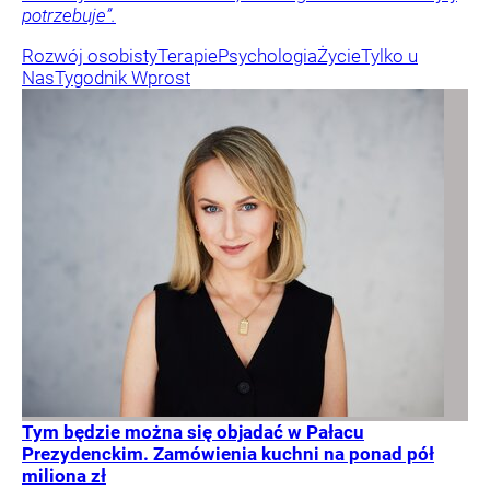
potrzebuje”.
Rozwój osobisty
Terapie
Psychologia
Życie
Tylko u
Nas
Tygodnik Wprost
Tym będzie można się objadać w Pałacu
Prezydenckim. Zamówienia kuchni na ponad pół
miliona zł