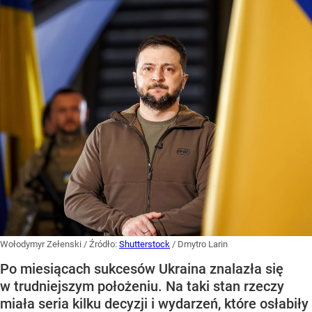
Wołodymyr Zełenski
/ Źródło:
Shutterstock
/
Dmytro Larin
Po miesiącach sukcesów Ukraina znalazła się
w trudniejszym położeniu. Na taki stan rzeczy
miała seria kilku decyzji i wydarzeń, które osłabiły