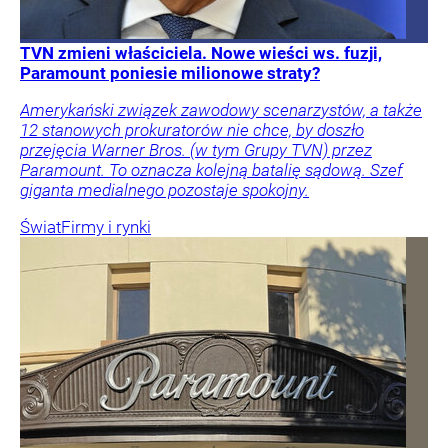
TVN zmieni właściciela. Nowe wieści ws. fuzji,
Paramount poniesie milionowe straty?
Amerykański związek zawodowy scenarzystów, a także
12 stanowych prokuratorów nie chce, by doszło
przejęcia Warner Bros. (w tym Grupy TVN) przez
Paramount. To oznacza kolejną batalię sądową. Szef
giganta medialnego pozostaje spokojny.
Świat
Firmy i rynki