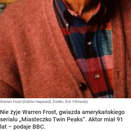
Warren Frost (Doktor Hayward)
Źródło:
(fot. Filmweb)
Nie żyje Warren Frost, gwiazda amerykańskiego
serialu „Miasteczko Twin Peaks”. Aktor miał 91
lat – podaje BBC.