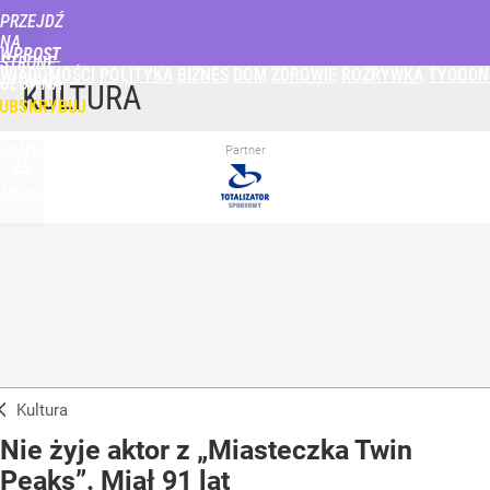
PRZEJDŹ
NA
WPROST
STRONĘ
WIADOMOŚCI
POLITYKA
BIZNES
DOM
ZDROWIE
ROZRYWKA
TYGODN
GŁÓWNĄ
KULTURA
UBSKRYBUJ
ZALOGUJ
Partner
MENU
Kultura
Nie żyje aktor z „Miasteczka Twin
Peaks”. Miał 91 lat