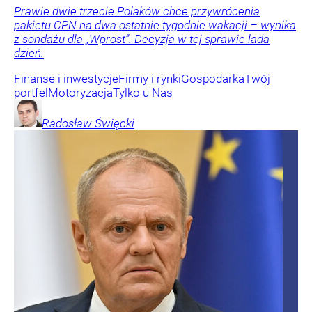
Prawie dwie trzecie Polaków chce przywrócenia
pakietu CPN na dwa ostatnie tygodnie wakacji – wynika
z sondażu dla „Wprost”. Decyzja w tej sprawie lada
dzień.
Finanse i inwestycje
Firmy i rynki
Gospodarka
Twój
portfel
Motoryzacja
Tylko u Nas
Radosław
Święcki