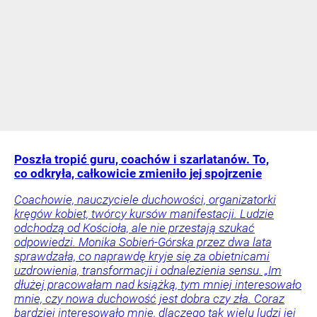
Poszła tropić guru, coachów i szarlatanów. To,
co odkryła, całkowicie zmieniło jej spojrzenie
Coachowie, nauczyciele duchowości, organizatorki
kręgów kobiet, twórcy kursów manifestacji. Ludzie
odchodzą od Kościoła, ale nie przestają szukać
odpowiedzi. Monika Sobień-Górska przez dwa lata
sprawdzała, co naprawdę kryje się za obietnicami
uzdrowienia, transformacji i odnalezienia sensu. „Im
dłużej pracowałam nad książką, tym mniej interesowało
mnie, czy nowa duchowość jest dobra czy zła. Coraz
bardziej interesowało mnie, dlaczego tak wielu ludzi jej