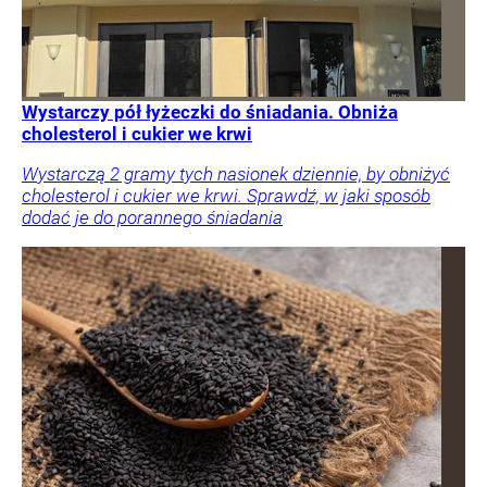
Wystarczy pół łyżeczki do śniadania. Obniża
cholesterol i cukier we krwi
Wystarczą 2 gramy tych nasionek dziennie, by obniżyć
cholesterol i cukier we krwi. Sprawdź, w jaki sposób
dodać je do porannego śniadania