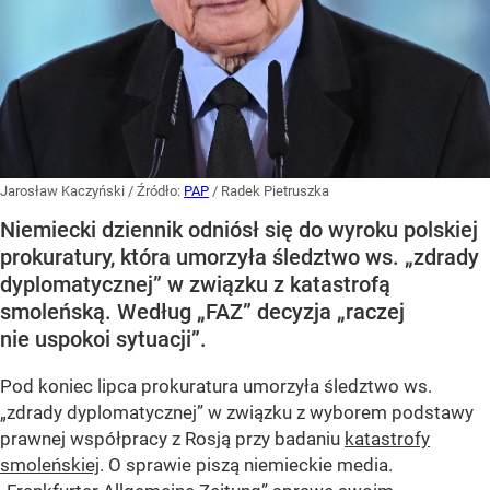
Jarosław Kaczyński
/ Źródło:
PAP
/
Radek Pietruszka
Niemiecki dziennik odniósł się do wyroku polskiej
prokuratury, która umorzyła śledztwo ws. „zdrady
dyplomatycznej” w związku z katastrofą
smoleńską. Według „FAZ” decyzja „raczej
nie uspokoi sytuacji”.
Pod koniec lipca prokuratura umorzyła śledztwo ws.
„zdrady dyplomatycznej” w związku z wyborem podstawy
prawnej współpracy z Rosją przy badaniu
katastrofy
smoleńskiej
. O sprawie piszą niemieckie media.