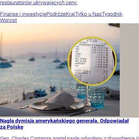
restauratorów ukrywających ceny.
Finanse i inwestycje
Podróże
Kraj
Tylko u Nas
Tygodnik
Wprost
Nagła dymisja amerykańskiego generała. Odpowiadał
za Polskę
Gen. Charles Costanza został nagle odwołany z dowodzenia V