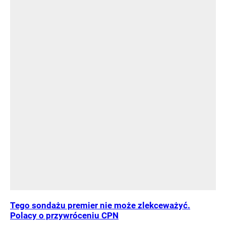
Tego sondażu premier nie może zlekceważyć.
Polacy o przywróceniu CPN