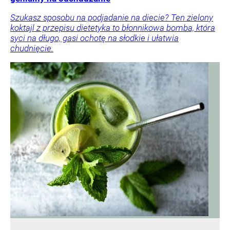
Szukasz sposobu na podjadanie na diecie? Ten zielony
koktajl z przepisu dietetyka to błonnikowa bomba, która
syci na długo, gasi ochotę na słodkie i ułatwia
chudnięcie.