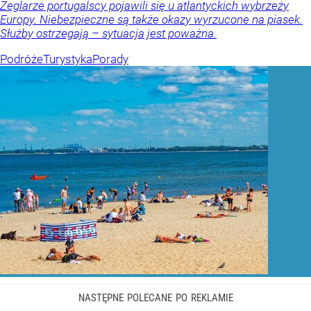
Żeglarze portugalscy pojawili się u atlantyckich wybrzeży
Europy. Niebezpieczne są także okazy wyrzucone na piasek.
Służby ostrzegają – sytuacja jest poważna.
Podróże
Turystyka
Porady