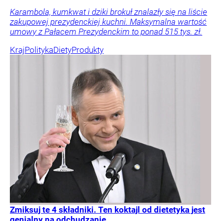
Karambola, kumkwat i dziki brokuł znalazły się na liście
zakupowej prezydenckiej kuchni. Maksymalna wartość
umowy z Pałacem Prezydenckim to ponad 515 tys. zł.
Kraj
Polityka
Diety
Produkty
Zmiksuj te 4 składniki. Ten koktajl od dietetyka jest
genialny na odchudzanie