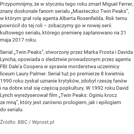
Przypomnijmy, że w styczniu tego roku zmarł Miguel Ferrer,
znany doskonale fanom serialu „Miasteczko Twin Peaks”,
w którym grał rolę agenta Alberta Rosenfielda. Rok temu
powrócił do tej roli – zobaczymy go w nowej serii
kultowego serialu, którego premierę zaplanowano na 21
maja 2017 roku.
Serial „Twin Peaks”, stworzony przez Marka Frosta i Davida
Lyncha, opowiada o śledztwie prowadzonym przez agenta
FBI Dale'a Coopera w sprawie morderstwa uczennicy
liceum Laury Palmer. Serial tuż po premierze 8 kwietnia
1990 roku zyskał uznanie krytyków, zdobył rzeszę fanów
i na dobre stał się częścią popkultury. W 1992 roku David
Lynch wyreżyserował film „Twin Peaks: Oginiu krocz
ze mną”, który jest zarówno prologiem, jak i epilogiem
do serialu.
Źródło:
BBC
/
Wprost.pl