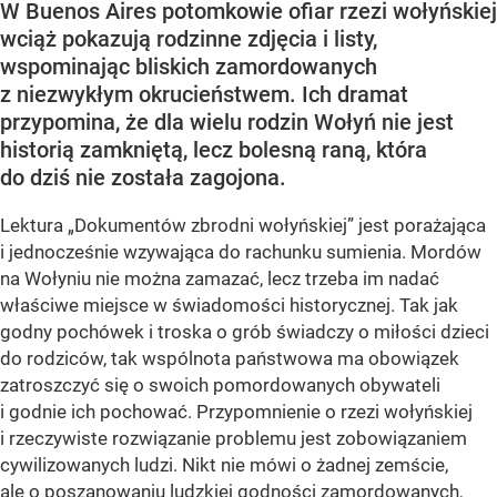
W Buenos Aires potomkowie ofiar rzezi wołyńskiej
wciąż pokazują rodzinne zdjęcia i listy,
wspominając bliskich zamordowanych
z niezwykłym okrucieństwem. Ich dramat
przypomina, że dla wielu rodzin Wołyń nie jest
historią zamkniętą, lecz bolesną raną, która
do dziś nie została zagojona.
Lektura „Dokumentów zbrodni wołyńskiej” jest porażająca
i jednocześnie wzywająca do rachunku sumienia. Mordów
na Wołyniu nie można zamazać, lecz trzeba im nadać
właściwe miejsce w świadomości historycznej. Tak jak
godny pochówek i troska o grób świadczy o miłości dzieci
do rodziców, tak wspólnota państwowa ma obowiązek
zatroszczyć się o swoich pomordowanych obywateli
i godnie ich pochować. Przypomnienie o rzezi wołyńskiej
i rzeczywiste rozwiązanie problemu jest zobowiązaniem
cywilizowanych ludzi. Nikt nie mówi o żadnej zemście,
ale o poszanowaniu ludzkiej godności zamordowanych,