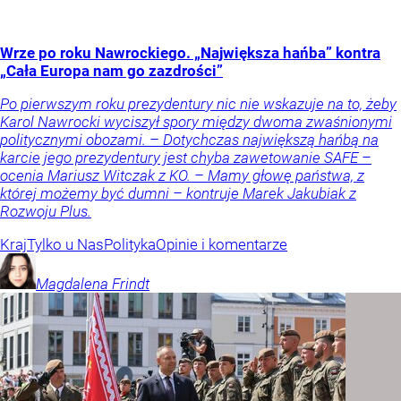
Wrze po roku Nawrockiego. „Największa hańba” kontra
„Cała Europa nam go zazdrości”
Po pierwszym roku prezydentury nic nie wskazuje na to, żeby
Karol Nawrocki wyciszył spory między dwoma zwaśnionymi
politycznymi obozami. – Dotychczas największą hańbą na
karcie jego prezydentury jest chyba zawetowanie SAFE –
ocenia Mariusz Witczak z KO. – Mamy głowę państwa, z
której możemy być dumni – kontruje Marek Jakubiak z
Rozwoju Plus.
Kraj
Tylko u Nas
Polityka
Opinie i komentarze
Magdalena
Frindt