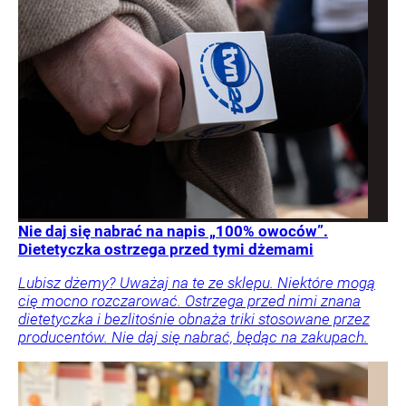
Nie daj się nabrać na napis „100% owoców”.
Dietetyczka ostrzega przed tymi dżemami
Lubisz dżemy? Uważaj na te ze sklepu. Niektóre mogą
cię mocno rozczarować. Ostrzega przed nimi znana
dietetyczka i bezlitośnie obnaża triki stosowane przez
producentów. Nie daj się nabrać, będąc na zakupach.