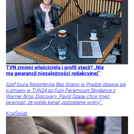
TVN zmieni właściciela i profil stacji? „Nie
ma gwarancji niezależności redakcyjnej”
Szef biura Reporterów Bez Granic w Pradze obawia się
o zmiany w TVN24 po fuzji Paramount Skydance z
Warner Bros. Discovery. Pavol Szalai chce mieć
pewność, że polski kanał „pozostanie wolny”.
Kraj
Świat