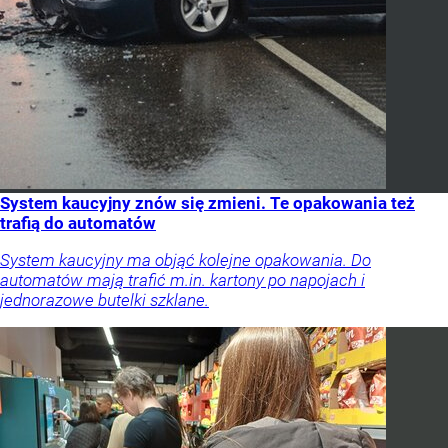
System kaucyjny znów się zmieni. Te opakowania też
trafią do automatów
System kaucyjny ma objąć kolejne opakowania. Do
automatów mają trafić m.in. kartony po napojach i
jednorazowe butelki szklane.