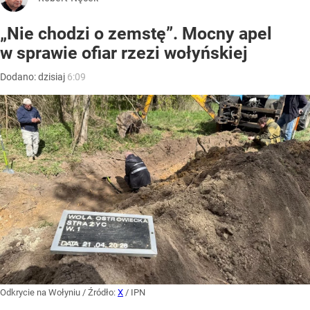
„Nie chodzi o zemstę”. Mocny apel
w sprawie ofiar rzezi wołyńskiej
Dodano:
dzisiaj
6:09
Odkrycie na Wołyniu
/ Źródło:
X
/
IPN