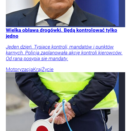
Wielka obława drogówki. Będą kontrolować tylko
jedno
Jeden dzień. Tysiące kontroli, mandatów i punktów
karnych. Policja zaplanowała akcję kontroli kierowców.
Od rana posypią się mandaty.
Motoryzacja
Kraj
Życie