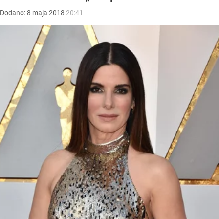
Dodano:
8
maja
2018
20:41