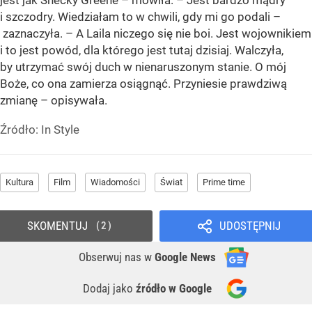
jest jak Shecky Greene – mówiła. – Jest bardzo mądry
i szczodry. Wiedziałam to w chwili, gdy mi go podali –
zaznaczyła. – A Laila niczego się nie boi. Jest wojownikiem
i to jest powód, dla którego jest tutaj dzisiaj. Walczyła,
by utrzymać swój duch w nienaruszonym stanie. O mój
Boże, co ona zamierza osiągnąć. Przyniesie prawdziwą
zmianę – opisywała.
Źródło:
In Style
Kultura
Film
Wiadomości
Świat
Prime time
SKOMENTUJ
UDOSTĘPNIJ
2
Obserwuj nas
w
Google News
Dodaj jako
źródło w Google