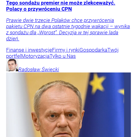
Tego sondażu premier nie może zlekceważyć.
Polacy o przywróceniu CPN
Prawie dwie trzecie Polaków chce przywrócenia
pakietu CPN na dwa ostatnie tygodnie wakacji – wynika
z sondażu dla „Wprost”. Decyzja w tej sprawie lada
dzień.
Finanse i inwestycje
Firmy i rynki
Gospodarka
Twój
portfel
Motoryzacja
Tylko u Nas
Radosław
Święcki