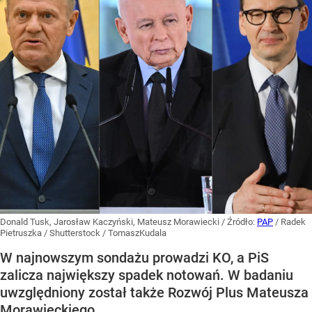
Donald Tusk, Jarosław Kaczyński, Mateusz Morawiecki
/ Źródło:
PAP
/
Radek
Pietruszka / Shutterstock / TomaszKudala
W najnowszym sondażu prowadzi KO, a PiS
zalicza największy spadek notowań. W badaniu
uwzględniony został także Rozwój Plus Mateusza
Morawieckiego.