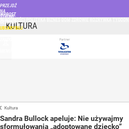
PRZEJDŹ
NA
WPROST
STRONĘ
WIADOMOŚCI
POLITYKA
BIZNES
DOM
ZDROWIE
ROZRYWKA
TYGODN
GŁÓWNĄ
KULTURA
UBSKRYBUJ
ZALOGUJ
Partner
MENU
Kultura
Sandra Bullock apeluje: Nie używajmy
sformułowania „adoptowane dziecko”