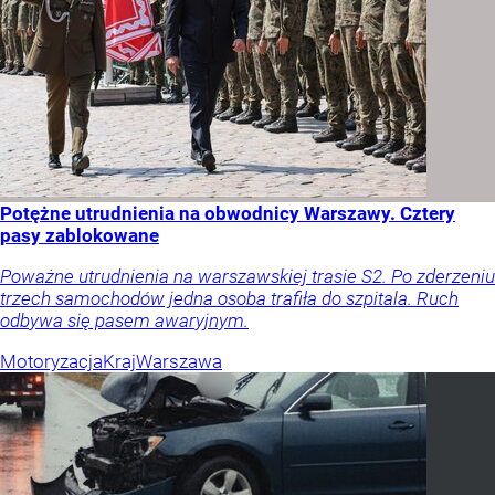
Potężne utrudnienia na obwodnicy Warszawy. Cztery
pasy zablokowane
Poważne utrudnienia na warszawskiej trasie S2. Po zderzeniu
trzech samochodów jedna osoba trafiła do szpitala. Ruch
odbywa się pasem awaryjnym.
Motoryzacja
Kraj
Warszawa