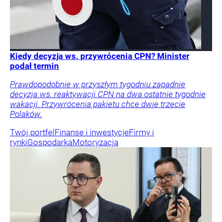
Kiedy decyzja ws. przywrócenia CPN? Minister
podał termin
Prawdopodobnie w przyszłym tygodniu zapadnie
decyzja ws. reaktywacji CPN na dwa ostatnie tygodnie
wakacji. Przywrócenia pakietu chce dwie trzecie
Polaków.
Twój portfel
Finanse i inwestycje
Firmy i
rynki
Gospodarka
Motoryzacja